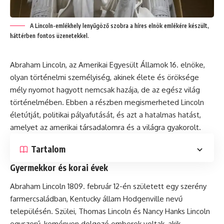
A Lincoln-emlékhely lenyűgöző szobra a híres elnök emlékére készült,
háttérben fontos üzenetekkel.
Abraham Lincoln, az Amerikai Egyesült Államok 16. elnöke,
olyan történelmi személyiség, akinek élete és öröksége
mély nyomot hagyott nemcsak hazája, de az egész világ
történelmében. Ebben a részben megismerheted Lincoln
életútját, politikai pályafutását, és azt a hatalmas hatást,
amelyet az amerikai társadalomra és a világra gyakorolt.
Tartalom
Gyermekkor és korai évek
Abraham Lincoln 1809. február 12-én született egy szerény
farmercsaládban, Kentucky állam Hodgenville nevű
településén. Szülei, Thomas Lincoln és Nancy Hanks Lincoln
egyszerű, keményen dolgozó emberek voltak, akik