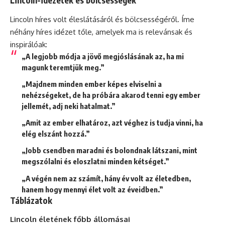
Lincoln-idézetek és bölcsességek
Lincoln híres volt éleslátásáról és bölcsességéről. Íme
néhány híres idézet tőle, amelyek ma is relevánsak és
inspirálóak:
„A legjobb módja a jövő megjóslásának az, ha mi
magunk teremtjük meg.”
„Majdnem minden ember képes elviselni a
nehézségeket, de ha próbára akarod tenni egy ember
jellemét, adj neki hatalmat.”
„Amit az ember elhatároz, azt véghez is tudja vinni, ha
elég elszánt hozzá.”
„Jobb csendben maradni és bolondnak látszani, mint
megszólalni és eloszlatni minden kétséget.”
„A végén nem az számít, hány év volt az életedben,
hanem hogy mennyi élet volt az éveidben.”
Táblázatok
Lincoln életének főbb állomásai