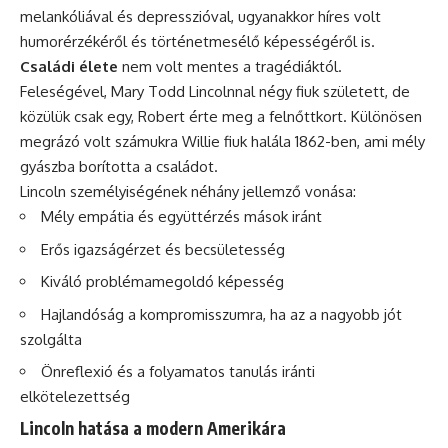
melankóliával és depresszióval, ugyanakkor híres volt
humorérzékéről és történetmesélő képességéről is.
Családi élete
nem volt mentes a tragédiáktól.
Feleségével, Mary Todd Lincolnnal négy fiuk született, de
közülük csak egy, Robert érte meg a felnőttkort. Különösen
megrázó volt számukra Willie fiuk halála 1862-ben, ami mély
gyászba borította a családot.
Lincoln személyiségének néhány jellemző vonása:
Mély empátia és együttérzés mások iránt
Erős igazságérzet és becsületesség
Kiváló problémamegoldó képesség
Hajlandóság a kompromisszumra, ha az a nagyobb jót
szolgálta
Önreflexió és a folyamatos tanulás iránti
elkötelezettség
Lincoln hatása a modern Amerikára