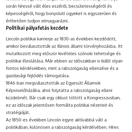
során híressé vált éles eszéről, becsületességéről és
képességéről, hogy bonyolult ügyeket is egyszerűen és
érthetően tudjon elmagyarázni.
Politikai pályafutás kezdete
Lincoln politikai karrierje az 1830-as években kezdődött,
amikor beválasztották az Illinois állami törvényhozásba. Itt
mutatkozott meg először kivételes szónoki tehetsége és
politikai éleslátása. Már ebben az időszakban is kiállt olyan
fontos kérdésekben, mint a rabszolgaság ellenzése és a
gazdasági fejlődés támogatása.
1846-ban megválasztották az Egyesült Államok
Képviselőházába, ahol folytatta a rabszolgaság elleni
küzdelmét. Bár csak egy ciklust töltött a Kongresszusban,
ez az időszak jelentősen formálta politikai nézeteit és
stratégiáját.
Az 1850-es években Lincoln egyre aktívabbá vált a
politikában, különösen a rabszolgaság kérdésében. Híres