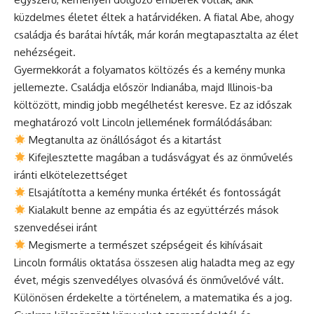
küzdelmes életet éltek a határvidéken. A fiatal Abe, ahogy
családja és barátai hívták, már korán megtapasztalta az élet
nehézségeit.
Gyermekkorát a folyamatos költözés és a kemény munka
jellemezte. Családja először Indianába, majd Illinois-ba
költözött, mindig jobb megélhetést keresve. Ez az időszak
meghatározó volt Lincoln jellemének formálódásában:
Megtanulta az önállóságot és a kitartást
Kifejlesztette magában a tudásvágyat és az önművelés
iránti elkötelezettséget
Elsajátította a kemény munka értékét és fontosságát
Kialakult benne az empátia és az együttérzés mások
szenvedései iránt
Megismerte a természet szépségeit és kihívásait
Lincoln formális oktatása összesen alig haladta meg az egy
évet, mégis szenvedélyes olvasóvá és önművelővé vált.
Különösen érdekelte a történelem, a matematika és a jog.