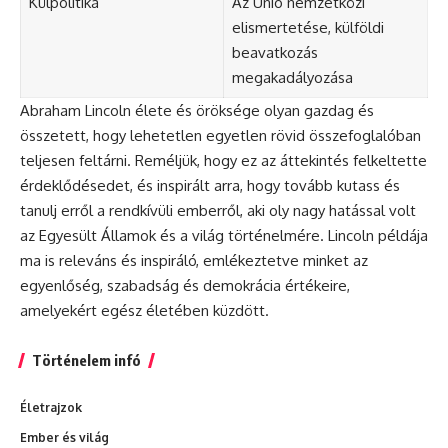
Külpolitika
Az Unió nemzetközi
elismertetése, külföldi
beavatkozás
megakadályozása
Abraham Lincoln élete és öröksége olyan gazdag és
összetett, hogy lehetetlen egyetlen rövid összefoglalóban
teljesen feltárni. Reméljük, hogy ez az áttekintés felkeltette
érdeklődésedet, és inspirált arra, hogy tovább kutass és
tanulj erről a rendkívüli emberről, aki oly nagy hatással volt
az Egyesült Államok és a világ történelmére. Lincoln példája
ma is releváns és inspiráló, emlékeztetve minket az
egyenlőség, szabadság és demokrácia értékeire,
amelyekért egész életében küzdött.
Történelem infó
Életrajzok
Ember és világ