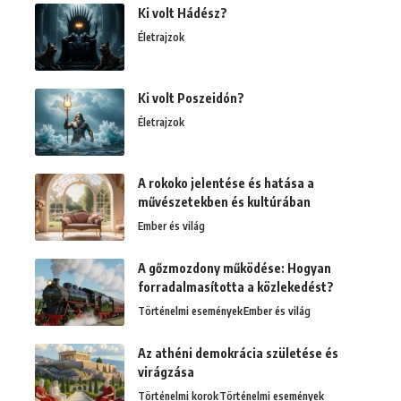
Ki volt Hádész?
Életrajzok
Ki volt Poszeidón?
Életrajzok
A rokoko jelentése és hatása a
művészetekben és kultúrában
Ember és világ
A gőzmozdony működése: Hogyan
forradalmasította a közlekedést?
Történelmi események
Ember és világ
Az athéni demokrácia születése és
virágzása
Történelmi korok
Történelmi események