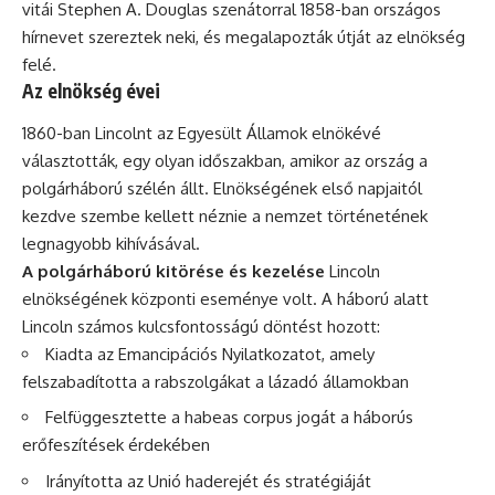
vitái Stephen A. Douglas szenátorral 1858-ban országos
hírnevet szereztek neki, és megalapozták útját az elnökség
felé.
Az elnökség évei
1860-ban Lincolnt az Egyesült Államok elnökévé
választották, egy olyan időszakban, amikor az ország a
polgárháború szélén állt. Elnökségének első napjaitól
kezdve szembe kellett néznie a nemzet történetének
legnagyobb kihívásával.
A polgárháború kitörése és kezelése
Lincoln
elnökségének központi eseménye volt. A háború alatt
Lincoln számos kulcsfontosságú döntést hozott:
Kiadta az Emancipációs Nyilatkozatot, amely
felszabadította a rabszolgákat a lázadó államokban
Felfüggesztette a habeas corpus jogát a háborús
erőfeszítések érdekében
Irányította az Unió haderejét és stratégiáját