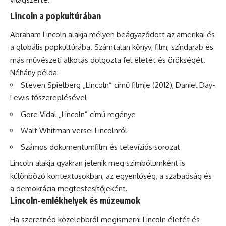
Lincoln a popkultúrában
Abraham Lincoln alakja mélyen beágyazódott az amerikai és
a globális popkultúrába. Számtalan könyv, film, színdarab és
más művészeti alkotás dolgozta fel életét és örökségét.
Néhány példa:
Steven Spielberg „Lincoln” című filmje (2012), Daniel Day-
Lewis főszereplésével
Gore Vidal „Lincoln” című regénye
Walt Whitman versei Lincolnról
Számos dokumentumfilm és televíziós sorozat
Lincoln alakja gyakran jelenik meg szimbólumként is
különböző kontextusokban, az egyenlőség, a szabadság és
a demokrácia megtestesítőjeként.
Lincoln-emlékhelyek és múzeumok
Ha szeretnéd közelebbről megismerni Lincoln életét és