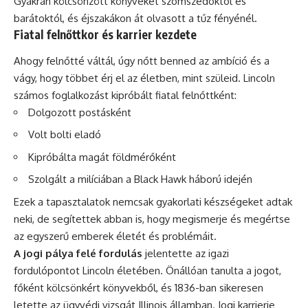
Gyakran kölcsönzött könyveket szomszédoktól és
barátoktól, és éjszakákon át olvasott a tűz fényénél.
Fiatal felnőttkor és karrier kezdete
Ahogy felnőtté váltál, úgy nőtt benned az ambíció és a
vágy, hogy többet érj el az életben, mint szüleid. Lincoln
számos foglalkozást kipróbált fiatal felnőttként:
Dolgozott postásként
Volt bolti eladó
Kipróbálta magát földmérőként
Szolgált a milíciában a Black Hawk háború idején
Ezek a tapasztalatok nemcsak gyakorlati készségeket adtak
neki, de segítettek abban is, hogy megismerje és megértse
az egyszerű emberek életét és problémáit.
A jogi pálya felé fordulás
jelentette az igazi
fordulópontot Lincoln életében. Önállóan tanulta a jogot,
főként kölcsönkért könyvekből, és 1836-ban sikeresen
letette az ügyvédi vizsgát Illinois államban. Jogi karrierje