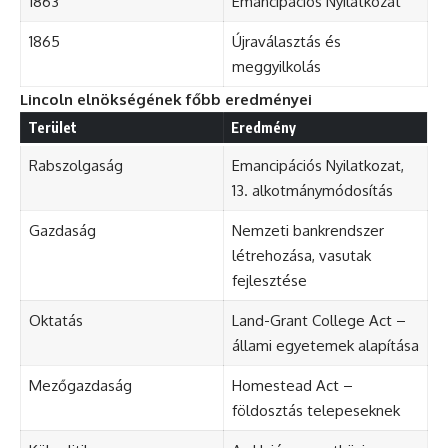
1863
Emancipációs Nyilatkozat
1865
Újraválasztás és
meggyilkolás
Lincoln elnökségének főbb eredményei
Terület
Eredmény
Rabszolgaság
Emancipációs Nyilatkozat,
13. alkotmánymódosítás
Gazdaság
Nemzeti bankrendszer
létrehozása, vasutak
fejlesztése
Oktatás
Land-Grant College Act –
állami egyetemek alapítása
Mezőgazdaság
Homestead Act –
földosztás telepeseknek