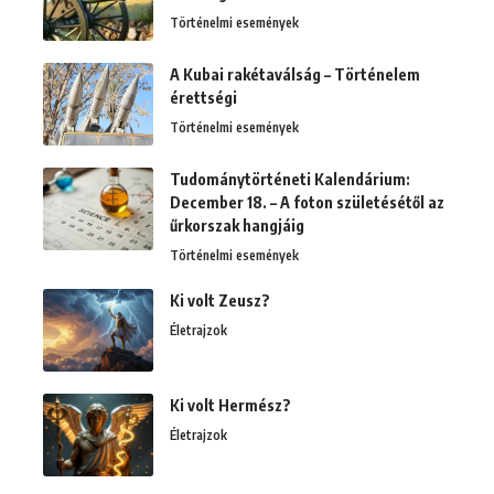
Történelmi események
A Kubai rakétaválság – Történelem
érettségi
Történelmi események
Tudománytörténeti Kalendárium:
December 18. – A foton születésétől az
űrkorszak hangjáig
Történelmi események
Ki volt Zeusz?
Életrajzok
Ki volt Hermész?
Életrajzok