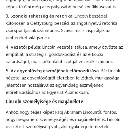
képes túlélni még a legsúlyosabb belső konfliktusokat is.
Szónoki tehetség és retorika
: Lincoln beszédei,
különösen a Gettysburgi beszéd, az angol nyelvű retorika
csúcspontjainak számítanak. Szavai ma is inspirálják az
embereket világszerte.
Vezetői példa
: Lincoln vezetési stílusa, amely ötvözte az
empátiát, a stratégiai gondolkodást és az erkölcsi
szilárdságot, ma is példaként szolgál vezetők számára.
Az egyenlőség eszméjének előmozdítása
: Bár Lincoln
nézetei az egyenlőségről életében fejlődtek, munkássága
jelentősen hozzájárult az egyenlőség eszméjének
előrehaladásához az Egyesült Államokban.
Lincoln személyisége és magánélete
Ahhoz, hogy teljes képet kapj Abraham Lincolnról, fontos,
hogy megismerd személyiségét és magánéletét is. Lincoln
összetett személyiség volt, akit gyakran jellemeztek