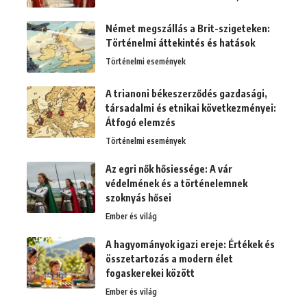
Német megszállás a Brit-szigeteken:
Történelmi áttekintés és hatások
Történelmi események
A trianoni békeszerződés gazdasági,
társadalmi és etnikai következményei:
Átfogó elemzés
Történelmi események
Az egri nők hősiessége: A vár
védelmének és a történelemnek
szoknyás hősei
Ember és világ
A hagyományok igazi ereje: Értékek és
összetartozás a modern élet
fogaskerekei között
Ember és világ