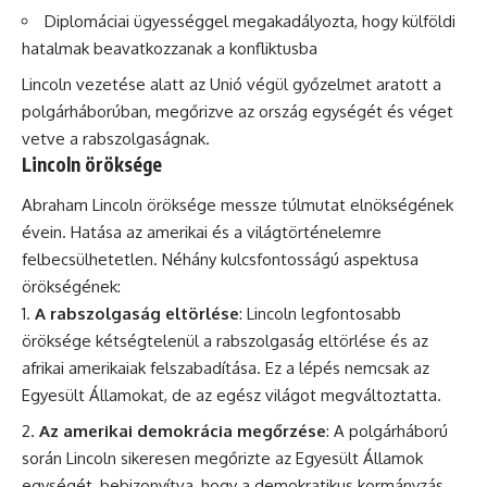
Diplomáciai ügyességgel megakadályozta, hogy külföldi
hatalmak beavatkozzanak a konfliktusba
Lincoln vezetése alatt az Unió végül győzelmet aratott a
polgárháborúban, megőrizve az ország egységét és véget
vetve a rabszolgaságnak.
Lincoln öröksége
Abraham Lincoln öröksége messze túlmutat elnökségének
évein. Hatása az amerikai és a világtörténelemre
felbecsülhetetlen. Néhány kulcsfontosságú aspektusa
örökségének:
A rabszolgaság eltörlése
: Lincoln legfontosabb
öröksége kétségtelenül a rabszolgaság eltörlése és az
afrikai amerikaiak felszabadítása. Ez a lépés nemcsak az
Egyesült Államokat, de az egész világot megváltoztatta.
Az amerikai demokrácia megőrzése
: A polgárháború
során Lincoln sikeresen megőrizte az Egyesült Államok
egységét, bebizonyítva, hogy a demokratikus kormányzás