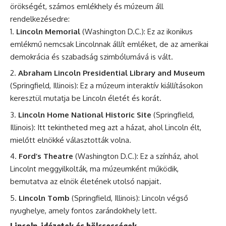
örökségét, számos emlékhely és múzeum áll
rendelkezésedre:
Lincoln Memorial
(Washington D.C.): Ez az ikonikus
emlékmű nemcsak Lincolnnak állít emléket, de az amerikai
demokrácia és szabadság szimbólumává is vált.
Abraham Lincoln Presidential Library and Museum
(Springfield, Illinois): Ez a múzeum interaktív kiállításokon
keresztül mutatja be Lincoln életét és korát.
Lincoln Home National Historic Site
(Springfield,
Illinois): Itt tekintheted meg azt a házat, ahol Lincoln élt,
mielőtt elnökké választották volna.
Ford’s Theatre
(Washington D.C.): Ez a színház, ahol
Lincolnt meggyilkolták, ma múzeumként működik,
bemutatva az elnök életének utolsó napjait.
Lincoln Tomb
(Springfield, Illinois): Lincoln végső
nyughelye, amely fontos zarándokhely lett.