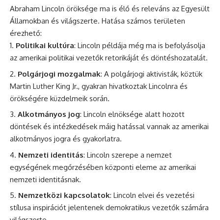
Abraham Lincoln öröksége ma is élő és releváns az Egyesült
Államokban és világszerte. Hatása számos területen
érezhető:
Politikai kultúra
: Lincoln példája még ma is befolyásolja
az amerikai politikai vezetők retorikáját és döntéshozatalát.
Polgárjogi mozgalmak
: A polgárjogi aktivisták, köztük
Martin Luther King Jr., gyakran hivatkoztak Lincolnra és
örökségére küzdelmeik során.
Alkotmányos jog
: Lincoln elnöksége alatt hozott
döntések és intézkedések máig hatással vannak az amerikai
alkotmányos jogra és gyakorlatra.
Nemzeti identitás
: Lincoln szerepe a nemzet
egységének megőrzésében központi eleme az amerikai
nemzeti identitásnak.
Nemzetközi kapcsolatok
: Lincoln elvei és vezetési
stílusa inspirációt jelentenek demokratikus vezetők számára
világszerte.