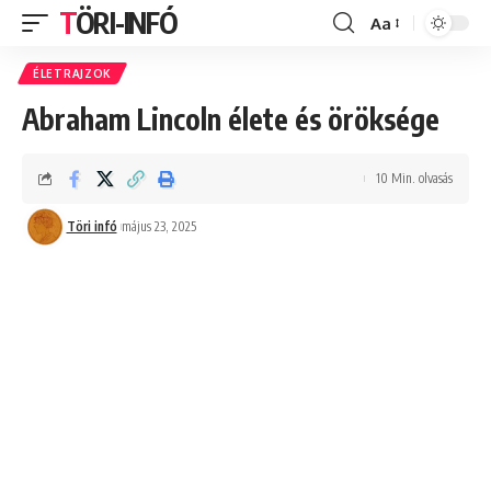
TÖRI-INFÓ
Aa
Font
Resizer
ÉLETRAJZOK
Abraham Lincoln élete és öröksége
10 Min. olvasás
Töri infó
május 23, 2025