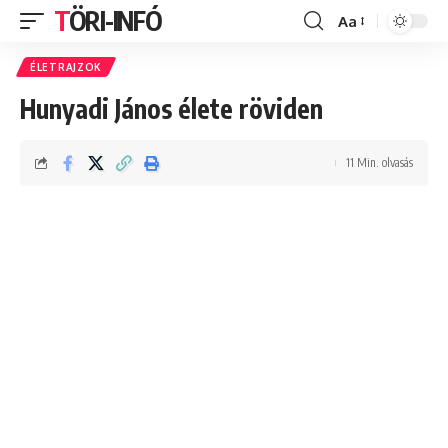
TÖRI-INFÓ
Aa
Font
Resizer
ÉLETRAJZOK
Hunyadi János élete röviden
11 Min. olvasás