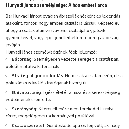
Hunyadi János személyisége: A hős emberi arca
Bár Hunyadi Jánost gyakran ábrázolják hősként és legendás
alakként, fontos, hogy emberi oldalát is lássuk. Képzeld el,
ahogy a csaták után visszavonul családjához, játszik
gyermekeivel, vagy épp gondterhelten töpreng az ország
jövőjén.
Hunyadi János személyiségének főbb jellemzői:
Bátorság
: Személyesen vezette seregeit a csatákban,
példát mutatva katonáinak.
Stratégiai gondolkodás
: Nem csak a csatamezőn, de a
politikában is kiváló stratégának bizonyult.
Elhivatottság
: Egész életét a haza és a kereszténység
védelmének szentelte.
Szerénység
: Sikerei ellenére nem törekedett királyi
címre, megelégedett a kormányzói pozícióval.
Családszeretet
: Gondoskodó apa és férj volt, aki nagy