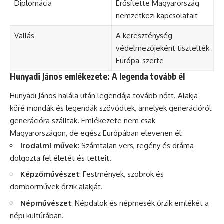
Diplomácia
Erősítette Magyarország
nemzetközi kapcsolatait
Vallás
A kereszténység
védelmezőjeként tisztelték
Európa-szerte
Hunyadi János emlékezete: A legenda tovább él
Hunyadi János halála után legendája tovább nőtt. Alakja
köré mondák és legendák szövődtek, amelyek generációról
generációra szálltak. Emlékezete nem csak
Magyarországon, de egész Európában elevenen él:
Irodalmi művek
: Számtalan vers, regény és dráma
dolgozta fel életét és tetteit.
Képzőművészet
: Festmények, szobrok és
domborművek őrzik alakját.
Népművészet
: Népdalok és népmesék őrzik emlékét a
népi kultúrában.