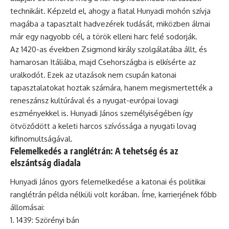
technikáit. Képzeld el, ahogy a fiatal Hunyadi mohón szívja
magába a tapasztalt hadvezérek tudását, miközben álmai
már egy nagyobb cél, a török elleni harc felé sodorják.
Az 1420-as években Zsigmond király szolgálatába állt, és
hamarosan Itáliába, majd Csehországba is elkísérte az
uralkodót. Ezek az utazások nem csupán katonai
tapasztalatokat hoztak számára, hanem megismertették a
reneszánsz kultúrával és a nyugat-európai lovagi
eszményekkel is. Hunyadi János személyiségében így
ötvöződött a keleti harcos szívóssága a nyugati lovag
kifinomultságával.
Felemelkedés a ranglétrán: A tehetség és az
elszántság diadala
Hunyadi János gyors felemelkedése a katonai és politikai
ranglétrán példa nélküli volt korában. Íme, karrierjének főbb
állomásai:
1439: Szörényi bán