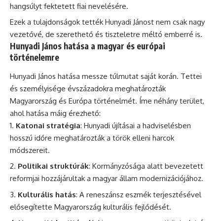
hangsúlyt fektetett fiai nevelésére.
Ezek a tulajdonságok tették Hunyadi Jánost nem csak nagy
vezetővé, de szerethető és tiszteletre méltó emberré is.
Hunyadi János hatása a magyar és európai
történelemre
Hunyadi János hatása messze túlmutat saját korán. Tettei
és személyisége évszázadokra meghatározták
Magyarország és Európa történelmét. Íme néhány terület,
ahol hatása máig érezhető:
Katonai stratégia
: Hunyadi újításai a hadviselésben
hosszú időre meghatározták a török elleni harcok
módszereit.
Politikai struktúrák
: Kormányzósága alatt bevezetett
reformjai hozzájárultak a magyar állam modernizációjához.
Kulturális hatás
: A reneszánsz eszmék terjesztésével
elősegítette Magyarország kulturális fejlődését.