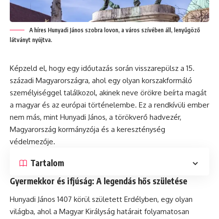
A híres Hunyadi János szobra lovon, a város szívében áll, lenyűgöző
látványt nyújtva.
Képzeld el, hogy egy időutazás során visszarepülsz a 15.
századi Magyarországra, ahol egy olyan korszakformáló
személyiséggel találkozol, akinek neve örökre beírta magát
a magyar és az európai történelembe. Ez a rendkívüli ember
nem más, mint Hunyadi János, a törökverő hadvezér,
Magyarország kormányzója és a kereszténység
védelmezője.
Tartalom
Gyermekkor és ifjúság: A legendás hős születése
Hunyadi János 1407 körül született Erdélyben, egy olyan
világba, ahol a Magyar Királyság határait folyamatosan