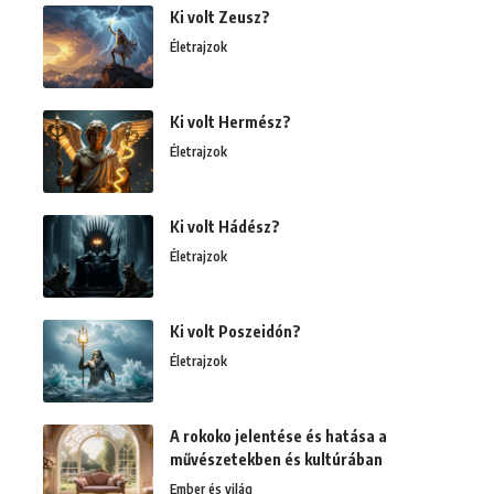
Ki volt Zeusz?
Életrajzok
Ki volt Hermész?
Életrajzok
Ki volt Hádész?
Életrajzok
Ki volt Poszeidón?
Életrajzok
A rokoko jelentése és hatása a
művészetekben és kultúrában
Ember és világ