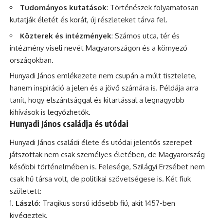
Tudományos kutatások
: Történészek folyamatosan
kutatják életét és korát, új részleteket tárva fel.
Közterek és intézmények
: Számos utca, tér és
intézmény viseli nevét Magyarországon és a környező
országokban.
Hunyadi János emlékezete nem csupán a múlt tisztelete,
hanem inspiráció a jelen és a jövő számára is. Példája arra
tanít, hogy elszántsággal és kitartással a legnagyobb
kihívások is legyőzhetők.
Hunyadi János családja és utódai
Hunyadi János családi élete és utódai jelentős szerepet
játszottak nem csak személyes életében, de Magyarország
későbbi történelmében is. Felesége, Szilágyi Erzsébet nem
csak hű társa volt, de politikai szövetségese is. Két fiuk
született:
László
: Tragikus sorsú idősebb fiú, akit 1457-ben
kivégeztek.