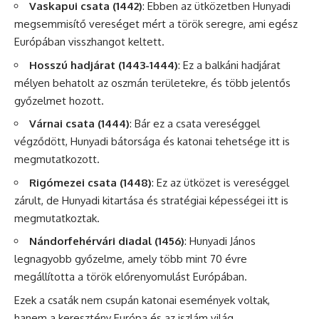
Vaskapui csata (1442)
: Ebben az ütközetben Hunyadi
megsemmisítő vereséget mért a török seregre, ami egész
Európában visszhangot keltett.
Hosszú hadjárat (1443-1444)
: Ez a balkáni hadjárat
mélyen behatolt az oszmán területekre, és több jelentős
győzelmet hozott.
Várnai csata (1444)
: Bár ez a csata vereséggel
végződött, Hunyadi bátorsága és katonai tehetsége itt is
megmutatkozott.
Rigómezei csata (1448)
: Ez az ütközet is vereséggel
zárult, de Hunyadi kitartása és stratégiai képességei itt is
megmutatkoztak.
Nándorfehérvári diadal (1456)
: Hunyadi János
legnagyobb győzelme, amely több mint 70 évre
megállította a török előrenyomulást Európában.
Ezek a csaták nem csupán katonai események voltak,
hanem a keresztény Európa és az iszlám világ