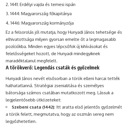
1441: Erdélyi vajda és temesi ispán
1444: Magyarország főkapitánya
1446: Magyarország kormányzója
Ez a felsorolás jól mutatja, hogy Hunyadi János tehetsége és
elhivatottsága milyen gyorsan emelte őt a legmagasabb
pozíciókba. Minden egyes lépcsőfok új kihívásokat és
felelősségeket hozott, de Hunyadi mindegyiknek
maradéktalanul megfelelt.
A törökverő: Legendás csaták és győzelmek
Hunyadi János nevét elsősorban a török elleni harcai tették
halhatatlanná. Stratégiai zsenialitása és személyes
bátorsága számos csatában mutatkozott meg. Lássuk a
legjelentősebb ütközeteket:
Szebeni csata (1442)
: Itt aratta első jelentős győzelmét
a török felett, megmutatva, hogy az oszmán sereg nem
legyőzhetetlen.