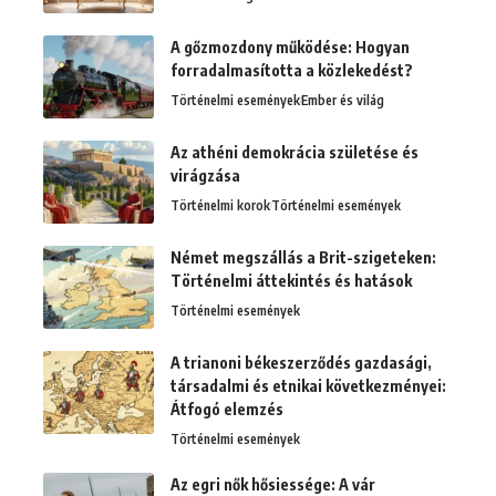
A gőzmozdony működése: Hogyan
forradalmasította a közlekedést?
Történelmi események
Ember és világ
Az athéni demokrácia születése és
virágzása
Történelmi korok
Történelmi események
Német megszállás a Brit-szigeteken:
Történelmi áttekintés és hatások
Történelmi események
A trianoni békeszerződés gazdasági,
társadalmi és etnikai következményei:
Átfogó elemzés
Történelmi események
Az egri nők hősiessége: A vár