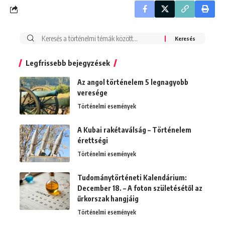
Search
for:
Legfrissebb bejegyzések
Az angol történelem 5 legnagyobb
veresége
Történelmi események
A Kubai rakétaválság – Történelem
érettségi
Történelmi események
Tudománytörténeti Kalendárium:
December 18. – A foton születésétől az
űrkorszak hangjáig
Történelmi események