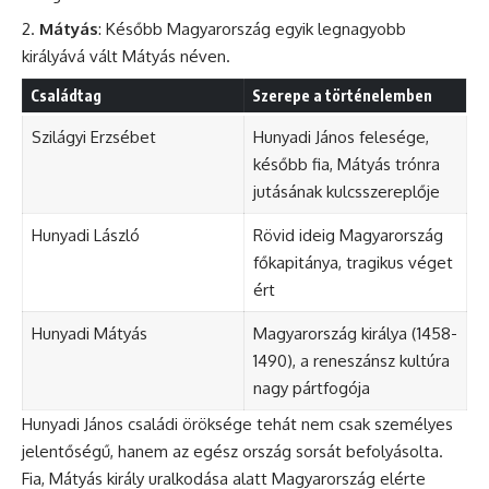
Mátyás
: Később Magyarország egyik legnagyobb
királyává vált Mátyás néven.
Családtag
Szerepe a történelemben
Szilágyi Erzsébet
Hunyadi János felesége,
később fia, Mátyás trónra
jutásának kulcsszereplője
Hunyadi László
Rövid ideig Magyarország
főkapitánya, tragikus véget
ért
Hunyadi Mátyás
Magyarország királya (1458-
1490), a reneszánsz kultúra
nagy pártfogója
Hunyadi János családi öröksége tehát nem csak személyes
jelentőségű, hanem az egész ország sorsát befolyásolta.
Fia, Mátyás király uralkodása alatt Magyarország elérte