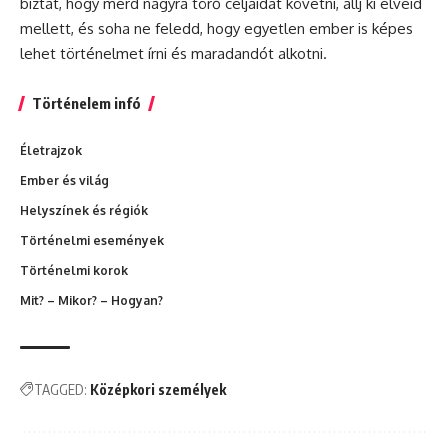
biztat, hogy merd nagyra törő céljaidat követni, állj ki elveid
mellett, és soha ne feledd, hogy egyetlen ember is képes
lehet történelmet írni és maradandót alkotni.
Történelem infó
Életrajzok
Ember és világ
Helyszínek és régiók
Történelmi események
Történelmi korok
Mit? – Mikor? – Hogyan?
TAGGED:
Középkori személyek