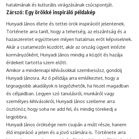
hatalmának és kulturális virágzásának csúcspontját.
Zárszó: Egy örökké inspiráló példakép
Hunyadi János élete és tettei örök inspirációt jelentenek.
Története arra tanít, hogy a tehetség, az elszántság és a
hazaszeretet együttesen milyen hatalmas erőt képviselnek.
Akár a csatamezőn küzdött, akár az ország ügyeit intézte
kormányzóként, Hunyadi János mindig a közjót és hazája
érdekeit tartotta szem előtt.
Amikor a mindennapi kihívásokkal szembesülsz, gondolj
Hunyadi Jánosra. Az ő példája arra emlékeztet, hogy a
legnagyobb akadályok is legyőzhetők, ha hiszel magadban
és céljaidban. Legyen szó tanulásról, munkáról vagy
személyes kihívásokról, Hunyadi János szelleme arra
ösztönöz, hogy soha ne add fel, és mindig törekedj a
legjobbra.
Hunyadi János öröksége nem csupán a múlt része, hanem
élő inspiráció a jelen és a jövő számára is. Története arra