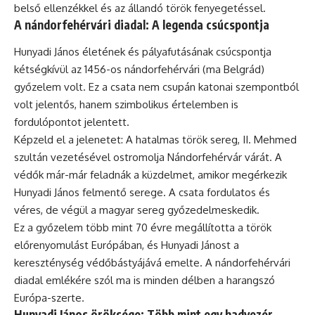
belső ellenzékkel és az állandó török fenyegetéssel.
A nándorfehérvári diadal: A legenda csúcspontja
Hunyadi János életének és pályafutásának csúcspontja
kétségkívül az 1456-os nándorfehérvári (ma Belgrád)
győzelem volt. Ez a csata nem csupán katonai szempontból
volt jelentős, hanem szimbolikus értelemben is
fordulópontot jelentett.
Képzeld el a jelenetet: A hatalmas török sereg, II. Mehmed
szultán vezetésével ostromolja Nándorfehérvár várát. A
védők már-már feladnák a küzdelmet, amikor megérkezik
Hunyadi János felmentő serege. A csata fordulatos és
véres, de végül a magyar sereg győzedelmeskedik.
Ez a győzelem több mint 70 évre megállította a török
előrenyomulást Európában, és Hunyadi Jánost a
kereszténység védőbástyájává emelte. A nándorfehérvári
diadal emlékére szól ma is minden délben a harangszó
Európa-szerte.
Hunyadi János öröksége: Több mint egy hadvezér