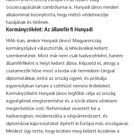
összecsapásának szimbólumai is. Hunyadi János minden
alkalommal bizonyította, hogy méltó védelmezője
hazájának és hitének.
Kormányzóként: Az államférfi Hunyadi
1446-ban, amikor Hunyadi Jánost Magyarország
kormányzójává választották, új kihívásokkal kellett
szembenéznie. Most már nem csak hadvezérként, hanem
államférfiként is helyt kellett állnia. Képzeld el, ahogy a
csatamezők hőse most a budai vár termeiben tárgyal
diplomatákkal, intézi az ország ügyeit, és próbálja
egyensúlyban tartani a széthúzó nemesi érdekeket.
Kormányzóként Hunyadi János legfőbb célja az ország
egységének megteremtése és a török elleni védelem
megerősítése volt. Reformokat vezetett be a
hadseregben, modernizálta a végvárrendszert, és
diplomáciai kapcsolatokat épített ki Európa más országaival.
Mindezt úgy tette, hogy közben meg kellett küzdenie a