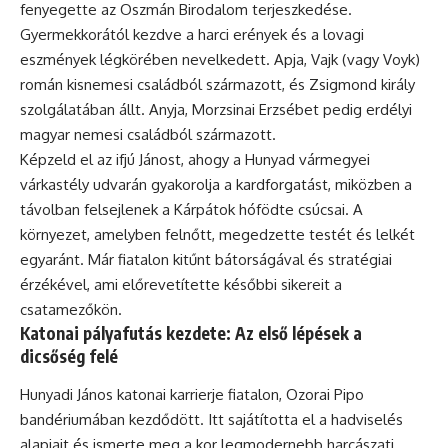
fenyegette az Oszmán Birodalom terjeszkedése.
Gyermekkorától kezdve a harci erények és a lovagi
eszmények légkörében nevelkedett. Apja, Vajk (vagy Voyk)
román kisnemesi családból származott, és Zsigmond király
szolgálatában állt. Anyja, Morzsinai Erzsébet pedig erdélyi
magyar nemesi családból származott.
Képzeld el az ifjú Jánost, ahogy a Hunyad vármegyei
várkastély udvarán gyakorolja a kardforgatást, miközben a
távolban felsejlenek a Kárpátok hófödte csúcsai. A
környezet, amelyben felnőtt, megedzette testét és lelkét
egyaránt. Már fiatalon kitűnt bátorságával és stratégiai
érzékével, ami előrevetítette későbbi sikereit a
csatamezőkön.
Katonai pályafutás kezdete: Az első lépések a
dicsőség felé
Hunyadi János katonai karrierje fiatalon, Ozorai Pipo
bandériumában kezdődött. Itt sajátította el a hadviselés
alapjait és ismerte meg a kor legmodernebb harcászati