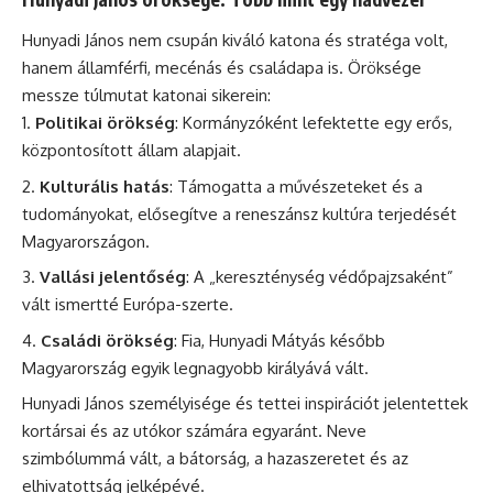
Hunyadi János nem csupán kiváló katona és stratéga volt,
hanem államférfi, mecénás és családapa is. Öröksége
messze túlmutat katonai sikerein:
Politikai örökség
: Kormányzóként lefektette egy erős,
központosított állam alapjait.
Kulturális hatás
: Támogatta a művészeteket és a
tudományokat, elősegítve a reneszánsz kultúra terjedését
Magyarországon.
Vallási jelentőség
: A „kereszténység védőpajzsaként”
vált ismertté Európa-szerte.
Családi örökség
: Fia, Hunyadi Mátyás később
Magyarország egyik legnagyobb királyává vált.
Hunyadi János személyisége és tettei inspirációt jelentettek
kortársai és az utókor számára egyaránt. Neve
szimbólummá vált, a bátorság, a hazaszeretet és az
elhivatottság jelképévé.