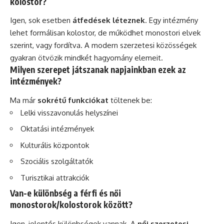
kolostor?
Igen, sok esetben
átfedések léteznek
. Egy intézmény
lehet formálisan kolostor, de működhet monostori elvek
szerint, vagy fordítva. A modern szerzetesi közösségek
gyakran ötvözik mindkét hagyomány elemeit.
Milyen szerepet játszanak napjainkban ezek az
intézmények?
Ma már
sokrétű funkciókat
töltenek be:
Lelki visszavonulás helyszínei
Oktatási intézmények
Kulturális központok
Szociális szolgáltatók
Turisztikai attrakciók
Van-e különbség a férfi és női
monostorok/kolostorok között?
Igen, jelentős különbségek vannak. A
női szerzetesi