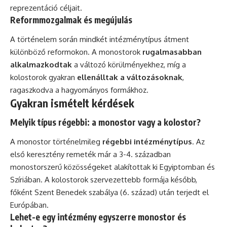
reprezentáció céljait.
Reformmozgalmak és megújulás
A történelem során mindkét intézménytípus átment
különböző reformokon. A monostorok
rugalmasabban
alkalmazkodtak
a változó körülményekhez, míg a
kolostorok gyakran
ellenálltak a változásoknak
,
ragaszkodva a hagyományos formákhoz.
Gyakran ismételt kérdések
Melyik típus régebbi: a monostor vagy a kolostor?
A monostor történelmileg
régebbi intézménytípus
. Az
első keresztény remeték már a 3-4. században
monostorszerű közösségeket alakítottak ki Egyiptomban és
Szíriában. A kolostorok szervezettebb formája később,
főként Szent Benedek szabálya (6. század) után terjedt el
Európában.
Lehet-e egy intézmény egyszerre monostor és