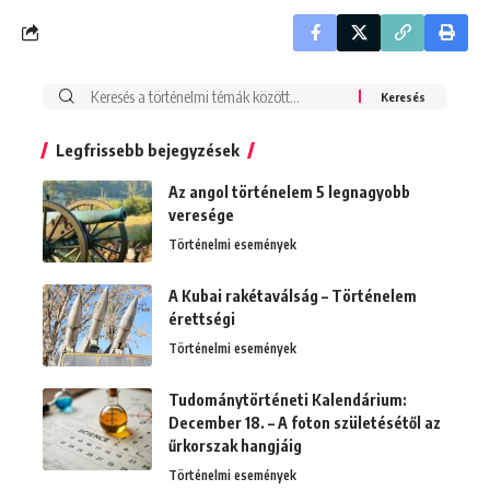
Search
for:
Legfrissebb bejegyzések
Az angol történelem 5 legnagyobb
veresége
Történelmi események
A Kubai rakétaválság – Történelem
érettségi
Történelmi események
Tudománytörténeti Kalendárium:
December 18. – A foton születésétől az
űrkorszak hangjáig
Történelmi események