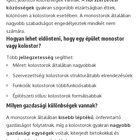
közösségek
gyakran szigorúbb elzártságban éltek,
különösen a kolostorok esetében. A monostorok általában
nagyobb szabadságot engedélyeztek mindkét nem
számára.
Hogyan lehet eldönteni, hogy egy épület monostor
vagy kolostor?
Több
jellegzetesség
segíthet:
Méret: kolostorok általában nagyobbak
Szervezettség: kolostorok strukturáltabb elrendezésűek
Funkciók: kolostorok többfunkciósabbak
Építészeti stílus: kolostorok formálisabbak
Milyen gazdasági különbségek vannak?
A monostorok általában
kisebb léptékű
, önfenntartó
gazdaságot folytatnak, míg a kolostorok gyakran
nagyobb
gazdasági egységek
voltak, kiterjedt birtokokkal és