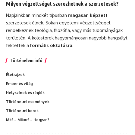
Milyen végzettséget szerezhetnek a szerzetesek?
Napjainkban mindkét típusban
magasan képzett
szerzetesek élnek. Sokan egyetemi végzettséggel
rendelkeznek teológia, filozófia, vagy más tudományágak
területén. A kolostorok hagyományosan nagyobb hangsúlyt
fektettek a
formális oktatásra
.
Történelem infó
Életrajzok
Ember és világ
Helyszínek és régiók
Történelmi események
Történelmi korok
Mit? – Mikor? – Hogyan?