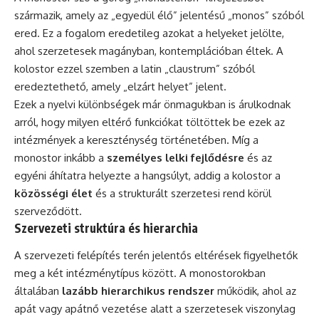
származik, amely az „egyedül élő” jelentésű „monos” szóból
ered. Ez a fogalom eredetileg azokat a helyeket jelölte,
ahol szerzetesek magányban, kontemplációban éltek. A
kolostor ezzel szemben a latin „claustrum” szóból
eredeztethető, amely „elzárt helyet” jelent.
Ezek a nyelvi különbségek már önmagukban is árulkodnak
arról, hogy milyen eltérő funkciókat töltöttek be ezek az
intézmények a kereszténység történetében. Míg a
monostor inkább a
személyes lelki fejlődésre
és az
egyéni áhítatra helyezte a hangsúlyt, addig a kolostor a
közösségi élet
és a strukturált szerzetesi rend körül
szerveződött.
Szervezeti struktúra és hierarchia
A szervezeti felépítés terén jelentős eltérések figyelhetők
meg a két intézménytípus között. A monostorokban
általában
lazább hierarchikus rendszer
működik, ahol az
apát vagy apátnő vezetése alatt a szerzetesek viszonylag