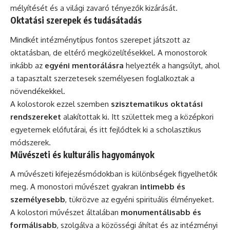
mélyítését és a világi zavaró tényezők kizárását.
Oktatási szerepek és tudásátadás
Mindkét intézménytípus fontos szerepet játszott az
oktatásban, de eltérő megközelítésekkel. A monostorok
inkább az
egyéni mentorálásra
helyezték a hangsúlyt, ahol
a tapasztalt szerzetesek személyesen foglalkoztak a
növendékekkel.
A kolostorok ezzel szemben
szisztematikus oktatási
rendszereket
alakítottak ki. Itt születtek meg a középkori
egyetemek előfutárai, és itt fejlődtek ki a scholasztikus
módszerek.
Művészeti és kulturális hagyományok
A művészeti kifejezésmódokban is különbségek figyelhetők
meg. A monostori művészet gyakran
intimebb és
személyesebb
, tükrözve az egyéni spirituális élményeket.
A kolostori művészet általában
monumentálisabb és
formálisabb
, szolgálva a közösségi áhítat és az intézményi