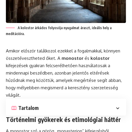
A kolostor árkádos folyosója nyugalmat áraszt, ideális hely a
meditációra.
Amikor először találkozol ezekkel a fogalmakkal, könnyen
összetévesztheted őket. A
monostor
és
kolostor
kifejezések gyakran felcserélhetően használatosak a
mindennapi beszédben, azonban jelentős eltérések
húzódnak meg közöttük, amelyek megértése segít abban,
hogy mélyebben megismerd a keresztény szerzetesség
világát.
Tartalom
Történelmi gyökerek és etimológiai háttér
A monostor szó a görög „monasterion” kifejezésből