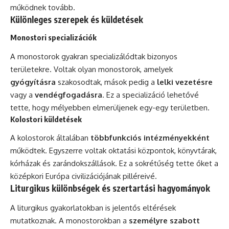
működnek tovább.
Különleges szerepek és küldetések
Monostori specializációk
A monostorok gyakran specializálódtak bizonyos
területekre. Voltak olyan monostorok, amelyek
gyógyításra
szakosodtak, mások pedig a
lelki vezetésre
vagy a
vendégfogadásra
. Ez a specializáció lehetővé
tette, hogy mélyebben elmerüljenek egy-egy területben.
Kolostori küldetések
A kolostorok általában
többfunkciós intézményekként
működtek. Egyszerre voltak oktatási központok, könyvtárak,
kórházak és zarándokszállások. Ez a sokrétűség tette őket a
középkori Európa civilizációjának pilléreivé.
Liturgikus különbségek és szertartási hagyományok
A liturgikus gyakorlatokban is jelentős eltérések
mutatkoznak. A monostorokban a
személyre szabott