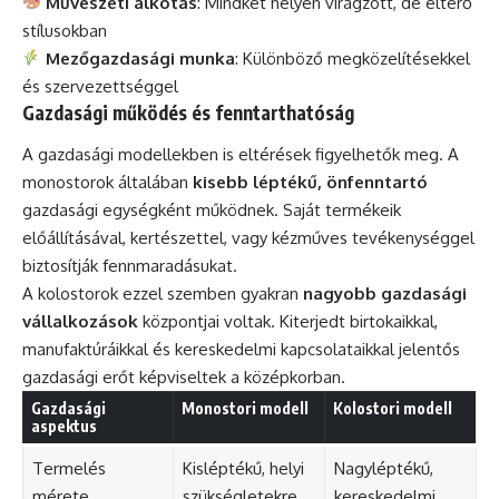
Művészeti alkotás
: Mindkét helyen virágzott, de eltérő
stílusokban
Mezőgazdasági munka
: Különböző megközelítésekkel
és szervezettséggel
Gazdasági működés és fenntarthatóság
A gazdasági modellekben is eltérések figyelhetők meg. A
monostorok általában
kisebb léptékű, önfenntartó
gazdasági egységként működnek. Saját termékeik
előállításával, kertészettel, vagy kézműves tevékenységgel
biztosítják fennmaradásukat.
A kolostorok ezzel szemben gyakran
nagyobb gazdasági
vállalkozások
központjai voltak. Kiterjedt birtokaikkal,
manufaktúráikkal és kereskedelmi kapcsolataikkal jelentős
gazdasági erőt képviseltek a középkorban.
Gazdasági
Monostori modell
Kolostori modell
aspektus
Termelés
Kisléptékű, helyi
Nagyléptékű,
mérete
szükségletekre
kereskedelmi