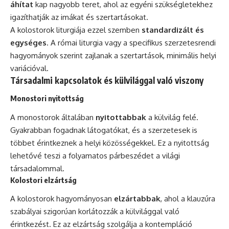
áhítat
kap nagyobb teret, ahol az egyéni szükségletekhez
igazíthatják az imákat és szertartásokat.
A kolostorok liturgiája ezzel szemben
standardizált és
egységes
. A római liturgia vagy a specifikus szerzetesrendi
hagyományok szerint zajlanak a szertartások, minimális helyi
variációval.
Társadalmi kapcsolatok és külvilággal való viszony
Monostori nyitottság
A monostorok általában
nyitottabbak
a külvilág felé.
Gyakrabban fogadnak látogatókat, és a szerzetesek is
többet érintkeznek a helyi közösségekkel. Ez a nyitottság
lehetővé teszi a folyamatos párbeszédet a világi
társadalommal.
Kolostori elzártság
A kolostorok hagyományosan
elzártabbak
, ahol a klauzúra
szabályai szigorúan korlátozzák a külvilággal való
érintkezést. Ez az elzártság szolgálja a kontempláció