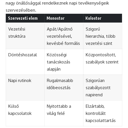
nagy önállósággal rendelkeznek napi tevékenységeik
szervezésében.
Szervezeti elem
Monostor
Kolostor
Vezetési
Apát/Apátnő
Szigorú
struktúra
vezetésével,
hierarchia, több
kevésbé formális
vezetési szint
Döntéshozatal
Közösségi
Központosított,
tanácskozás
szabályok szerint
alapján
Napi rutinok
Rugalmasabb
Szigorúan
időbeosztás
szabályozott
napirend
Külső
Nyitottabb a
Elzártabb,
kapcsolatok
világ felé
kontrollált
kapcsolattartás