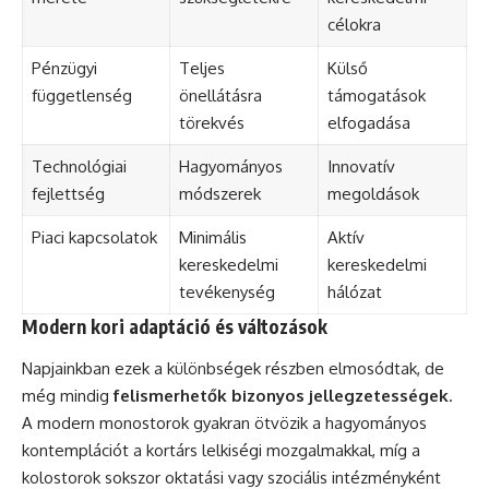
célokra
Pénzügyi
Teljes
Külső
függetlenség
önellátásra
támogatások
törekvés
elfogadása
Technológiai
Hagyományos
Innovatív
fejlettség
módszerek
megoldások
Piaci kapcsolatok
Minimális
Aktív
kereskedelmi
kereskedelmi
tevékenység
hálózat
Modern kori adaptáció és változások
Napjainkban ezek a különbségek részben elmosódtak, de
még mindig
felismerhetők bizonyos jellegzetességek
.
A modern monostorok gyakran ötvözik a hagyományos
kontemplációt a kortárs lelkiségi mozgalmakkal, míg a
kolostorok sokszor oktatási vagy szociális intézményként