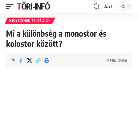
TÖRI-INFÓ
Aa
Font
Resizer
HELYSZÍNEK ÉS RÉGIÓK
Mi a különbség a monostor és
kolostor között?
9 Min. olvasás