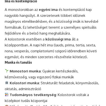
Ima és kontempláció
A monostorokban az
egyéni ima
és kontempláció kap
nagyobb hangsúlyt. A szerzetesek többet időznek
magányos elmélkedésben, és a közösségi imák is kevésbé
formálisak. Ez lehetőséget teremt a személyes spirituális
fejlődésre és a belső hang meghallására.
A kolostorok esetében a
közösségi ima
áll a
középpontban. A napi hét ima (lauds, prima, tertia, sexta,
nona, vesperás, completorium) szigorú időrendben követi
egymást, és minden szerzetes részvétele kötelező.
Munka és tanulás
Monostori munka
: Gyakran kertészkedés,
kézművesség, vagy egyszerű fizikai munkák
Kolostori munka
: Strukturált feladatok, könyvmásolás,
oktatás, adminisztráció
Tudományos tevékenység
: Kolostorok voltak a
középkori tudás központjai