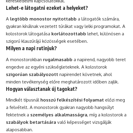
kereskedelmi kapcsolatokkal.
Lehet-e látogatni ezeket a helyeket?
A
legtöbb monostor nyitottabb
a látogatók számára,
gyakran kínálnak vezetett túrákat vagy lelki programokat. A
kolostorok látogatása
korlátozottabb
lehet, különösen a
szigorú klauzúrájú közösségek esetében.
Milyen a napi rutinjuk?
A monostorokban
rugalmasabb
a napirend, nagyobb teret
engedve az egyéni szükségleteknek. A kolostorok
szigorúan szabályozott
napirendet követnek, ahol
minden tevékenység előre meghatározott időben zajlik.
Hogyan választanak új tagokat?
Mindkét típusnál
hosszú felkészítési folyamat
előzi meg
a felvételt. A monostorok gyakran nagyobb hangsúlyt
fektetnek a
személyes alkalmasságra
, míg a kolostorok a
szabályok betartására
való képességet vizsgálják
alaposabban.