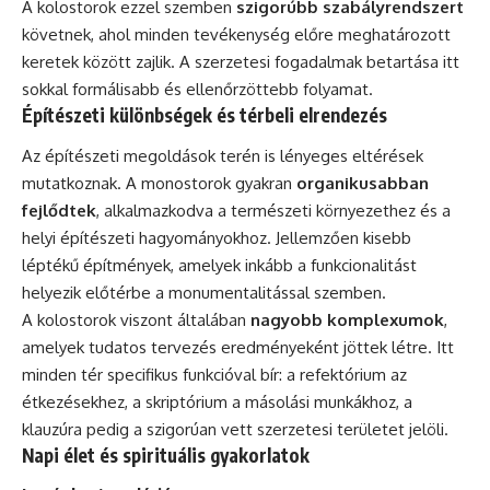
A kolostorok ezzel szemben
szigorúbb szabályrendszert
követnek, ahol minden tevékenység előre meghatározott
keretek között zajlik. A szerzetesi fogadalmak betartása itt
sokkal formálisabb és ellenőrzöttebb folyamat.
Építészeti különbségek és térbeli elrendezés
Az építészeti megoldások terén is lényeges eltérések
mutatkoznak. A monostorok gyakran
organikusabban
fejlődtek
, alkalmazkodva a természeti környezethez és a
helyi építészeti hagyományokhoz. Jellemzően kisebb
léptékű építmények, amelyek inkább a funkcionalitást
helyezik előtérbe a monumentalitással szemben.
A kolostorok viszont általában
nagyobb komplexumok
,
amelyek tudatos tervezés eredményeként jöttek létre. Itt
minden tér specifikus funkcióval bír: a refektórium az
étkezésekhez, a skriptórium a másolási munkákhoz, a
klauzúra pedig a szigorúan vett szerzetesi területet jelöli.
Napi élet és spirituális gyakorlatok