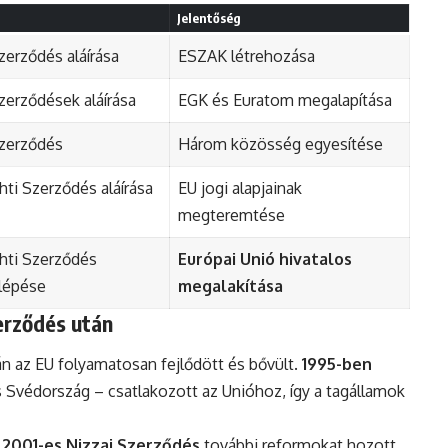
Jelentőség
Szerződés aláírása
ESZAK létrehozása
erződések aláírása
EGK és Euratom megalapítása
szerződés
Három közösség egyesítése
hti Szerződés aláírása
EU jogi alapjainak
megteremtése
hti Szerződés
Európai Unió hivatalos
lépése
megalakítása
erződés után
n az EU folyamatosan fejlődött és bővült.
1995-ben
s Svédország – csatlakozott az Unióhoz, így a tagállamok
a
2001-es Nizzai Szerződés
további reformokat hozott