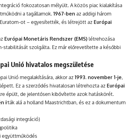
ntegráció fokozatosan mélyült. A közös piac kialakítása
ttműködni a tagállamok.
1967-ben
az addigi három
uratom-ot – egyesítették, és létrejött az
Európai
az
Európai Monetáris Rendszer (EMS)
létrehozása
-stabilitását szolgálta. Ez már előrevetítette a későbbi
ópai Unió hivatalos megszületése
ai Unió megalakítására, akkor az
1993. november 1-je
,
lépett. Ez a szerződés hivatalosan létrehozta az
Európai
e épült, de jelentősen kibővítette azok hatáskörét.
én
írták alá a holland Maastrichtban, és ez a dokumentum
dasági integráció)
politika
yi együttműködés