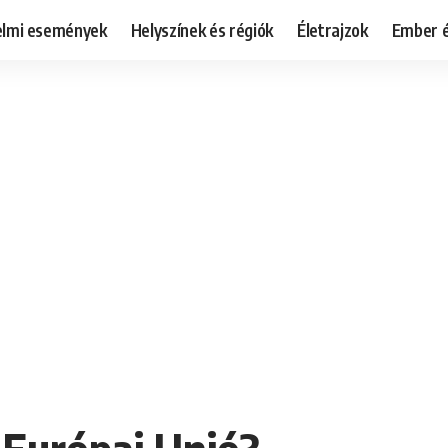
elmi események
Helyszínek és régiók
Életrajzok
Ember é