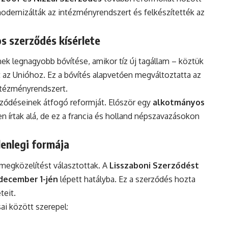
dernizálták az intézményrendszert és felkészítették az
s szerződés kísérlete
ek legnagyobb bővítése, amikor tíz új tagállam – köztük
t az Unióhoz. Ez a bővítés alapvetően megváltoztatta az
intézményrendszert.
rződéseinek átfogó reformját. Először egy
alkotmányos
 írtak alá, de ez a francia és holland népszavazásokon
lenlegi formája
megközelítést választottak. A
Lisszaboni Szerződést
december 1-jén
lépett hatályba. Ez a szerződés hozta
teit.
ai között szerepel: