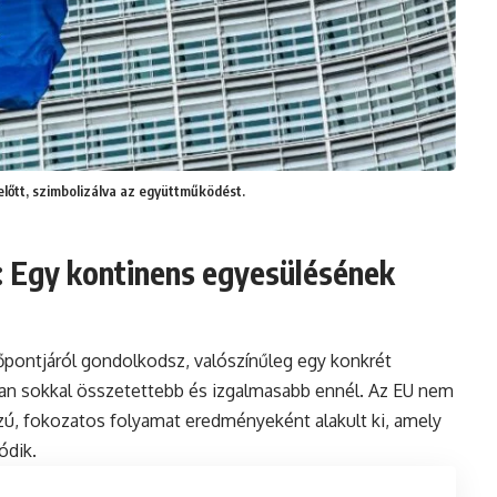
előtt, szimbolizálva az együttműködést.
: Egy kontinens egyesülésének
őpontjáról gondolkodsz, valószínűleg egy konkrét
ban sokkal összetettebb és izgalmasabb ennél. Az EU nem
ú, fokozatos folyamat eredményeként alakult ki, amely
ódik.