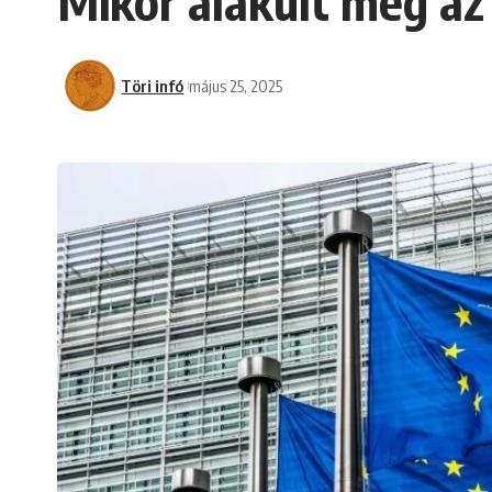
Mikor alakult meg az
Töri infó
május 25, 2025