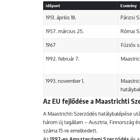
Időpont
Esemény
1951. április 18.
Párizsi 
1957. március 25.
Római Sz
1967
Fúziós 
1992. február 7.
Maastric
1993. november 1.
Maastric
hatályba
Az EU fejlődése a Maastrichti Sz
A Maastrichti Szerződés hatálybalépése utá
három új tagállam – Ausztria, Finnország é
száma 15-re emelkedett.
Az
1997-es Amszterdami Szerződés
és 