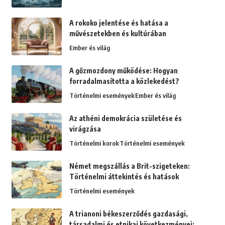
A rokoko jelentése és hatása a
művészetekben és kultúrában
Ember és világ
A gőzmozdony működése: Hogyan
forradalmasította a közlekedést?
Történelmi események
Ember és világ
Az athéni demokrácia születése és
virágzása
Történelmi korok
Történelmi események
Német megszállás a Brit-szigeteken:
Történelmi áttekintés és hatások
Történelmi események
A trianoni békeszerződés gazdasági,
társadalmi és etnikai következményei: