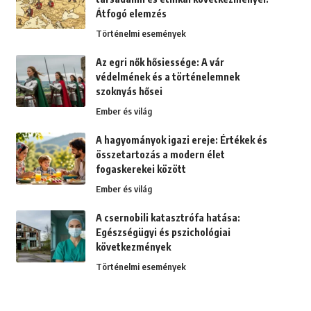
Átfogó elemzés
Történelmi események
Az egri nők hősiessége: A vár
védelmének és a történelemnek
szoknyás hősei
Ember és világ
A hagyományok igazi ereje: Értékek és
összetartozás a modern élet
fogaskerekei között
Ember és világ
A csernobili katasztrófa hatása:
Egészségügyi és pszichológiai
következmények
Történelmi események