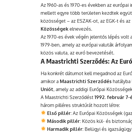
Az 1960-as és 1970-es években az európai i
mellett egyre több területen kezdtek együ
közösséget – az ESZAK-ot, az EGK-t és az E
Közösségek
elnevezés.
Az 1970-es évek végén jelentős lépés volt 
1979-ben, amely az európai valuták árfolyam
közös valuta, az euró bevezetését.
A Maastrichti Szerződés: Az Eur
Ha konkrét dátumot kell megadnod az Európ
amikor a
Maastrichti Szerződés
hatályba 
Uniót
, amely az addigi Európai Közösségekr
A Maastrichti Szerződést
1992. február 7-
három pilléres struktúrát hozott létre:
Első pillér
: Az Európai Közösségek (gaz
Második pillér
: Közös kül- és biztonság
Harmadik pillér
: Belügyi és igazságüg