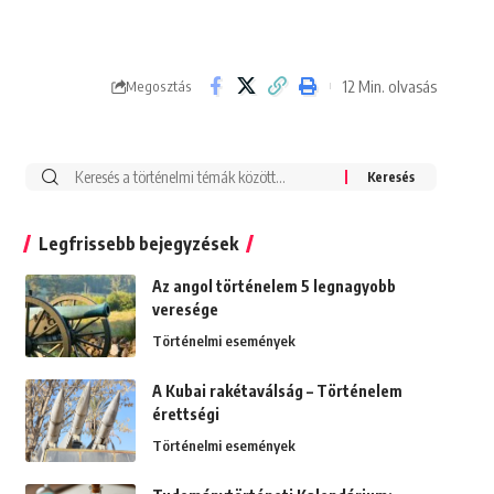
12 Min. olvasás
Megosztás
Search
for:
Legfrissebb bejegyzések
Az angol történelem 5 legnagyobb
veresége
Történelmi események
A Kubai rakétaválság – Történelem
érettségi
Történelmi események