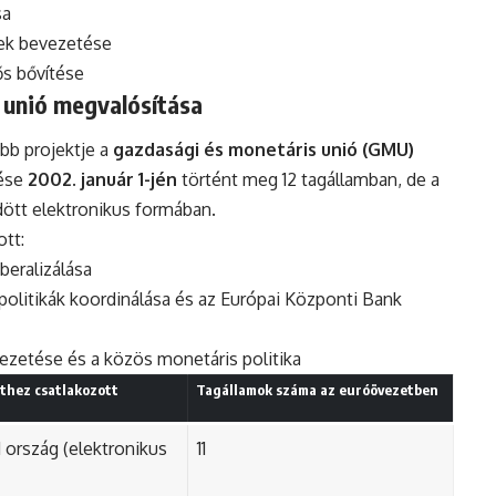
sa
nek bevezetése
ős bővítése
 unió megvalósítása
bb projektje a
gazdasági és monetáris unió (GMU)
tése
2002. január 1-jén
történt meg 12 tagállamban, de a
ött elektronikus formában.
tt:
beralizálása
politikák koordinálása és az Európai Központi Bank
vezetése és a közös monetáris politika
thez csatlakozott
Tagállamok száma az euróövezetben
1 ország (elektronikus
11