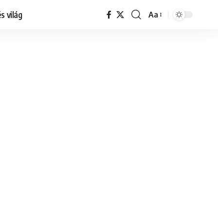
s világ
Aa
Font
Resizer