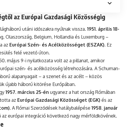
égtől az Európai Gazdasági Közösségig
ilágháború utáni időszakra nyúlnak vissza.
1951. április 18-
g, Olaszország, Belgium, Hollandia és Luxemburg –
ta az
Európai Szén- és Acélközösséget (ESZAK)
. Ez
esülés felé vezető úton.
. május 9-i nyilatkozata volt az a pillanat, amikor
 európai szén- és acélközösség létrehozására. A Schuman-
áború alapanyagait – a szenet és az acélt – közös
álik újabb háború kitörése Európában.
ogy
1957. március 25-én
ugyanez a hat ország Rómában
ította az
Európai Gazdasági Közösséget (EGK)
és az
tom)
. A Római Szerződések hatálybalépése
1958. január
ő az európai integráció következő nagy mérföldkövének.
se