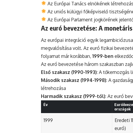
Az Európai Tanács elnökének létrehozá
Az uniós külügyi főképviselő tisztségé
Az Európai Parlament jogkörének jelent
Az euró bevezetése: A monetáris
Az európai integráció egyik legambiciózusa
megvalósítása volt. Az euró fizikai beveze
folyamat már korábban,
1999-ben
elkezdőd
Az euró bevezetése három szakaszban zajlo
Első szakasz (1990-1993)
: A tőkemozgás li
Második szakasz (1994-1998)
: A gazdaság
létrehozása
Harmadik szakasz (1999-től)
: Az euró be
Év
Euróöveze
országok
1999
Eredeti 1
euró)