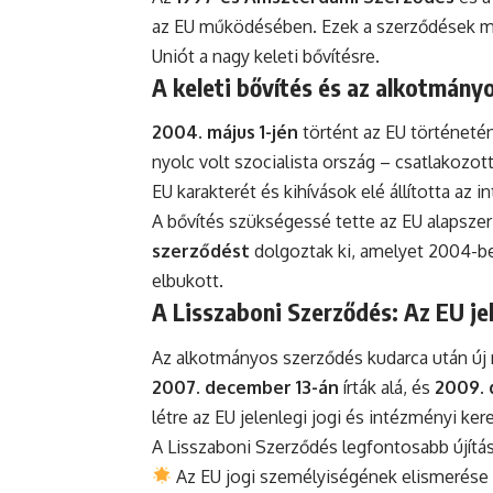
az EU működésében. Ezek a szerződések mo
Uniót a nagy keleti bővítésre.
A keleti bővítés és az alkotmányo
2004. május 1-jén
történt az EU történetén
nyolc volt szocialista ország – csatlakozot
EU karakterét és kihívások elé állította az 
A bővítés szükségessé tette az EU alapsze
szerződést
dolgoztak ki, amelyet 2004-ben
elbukott.
A Lisszaboni Szerződés: Az EU je
Az alkotmányos szerződés kudarca után új 
2007. december 13-án
írták alá, és
2009. 
létre az EU jelenlegi jogi és intézményi kere
A Lisszaboni Szerződés legfontosabb újítás
Az EU jogi személyiségének elismerése