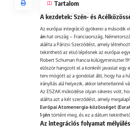
Tartalom
A kezdetek: Szén- és Acélközöss
Az európai integráció gyökerei a második v
án
hat ország – Franciaország, Németorszá
aláírta a Párizsi Szerződést, amely létrehoz
tekinthető az első lépésnek az európai egy
Robert Schuman francia külügyminiszter 1950
először hangzott el a konkrét javaslat egy
terv mögött az a gondolat állt, hogy ha a h
irányítás alá helyezik, akkor lehetetlenné v
Az ESZAK működése olyan sikeres volt, h
aláírta azt a két szerződést, amely megalap
Európai Atomenergia-közösséget (Eura
1-jén
történt meg, és ez a dátum tekinthet
Az integrációs folyamat mélyülé