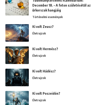
Tudománytörténeti Kalendárium:
December 18. – A foton születésétől az
űrkorszak hangjáig
Történelmi események
Ki volt Zeusz?
Életrajzok
Ki volt Hermész?
Életrajzok
Ki volt Hádész?
Életrajzok
Ki volt Poszeidón?
Életrajzok