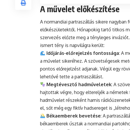
A művelet előkészítése
A normandiai partraszállás sikere nagyban 
előkészületektől. Hónapokig tartó titkos me
szervezés előzte meg a tényleges invázió
ismert tény is napvilágra került:
Időjárás-előrejelzés fontossága
: A m
a művelet sikeréhez. A szövetségesek met
pontos előrejelzést adjanak. Végül egy rövid
lehetővé tette a partraszállást.
Megtévesztő hadműveletek
: A szö
hajtottak végre, hogy eltereljék a németek
hadművelet részeként hamis rádióüzenetek
el, sőt még egy fiktív hadsereget is „létre
Békaemberek bevetése
: A partraszál
békaemberek úsztak a normandiai partokhoz,