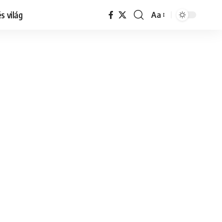
s világ
Aa
Font
Resizer