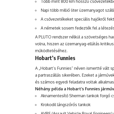
Több mint 800 km hosszú csővezetékből
Napi több millió liter üzemanyagot szállí
A csővezetékeket speciális hajókról fek
A németek sosem fedezték fel a létezé
A PLUTO rendszer nélkül a szövetséges ha
volna, hiszen az üzemanyag-ellátás kritiku
működtetéséhez.
Hobart’s Funnies
A „Hobart’s Funnies” néven ismertté vált s
a partraszállás sikerében. Ezeket a járművek
és számos egyedi feladatra voltak alkalmas
Néhány példa a Hobart’s Funnies jármű
Aknamentesítő Sherman tankok forgó c
Krokodil lángszórós tankok
AVRE (Assault Vehicle Royal Engineers)