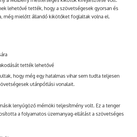
ny a Mulberry mesterséges kikötők kifejlesztése volt.
emek lehetővé tették, hogy a szövetségesek gyorsan és
, még mielőtt állandó kikötőket foglaltak volna el.
sára
akodását tették lehetővé
ultak, hogy még egy hatalmas vihar sem tudta teljesen
szövetségesek utánpótlási vonalait.
ásik lenyűgöző mérnöki teljesítmény volt. Ez a tenger
osította a folyamatos üzemanyag-ellátást a szövetséges