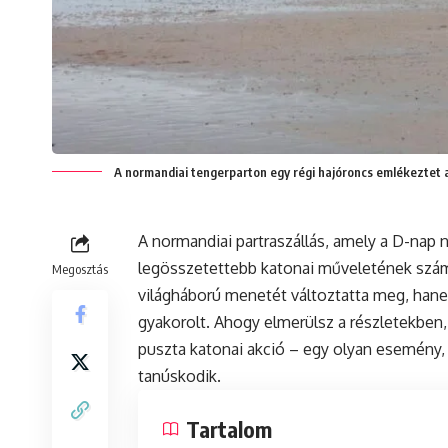
A normandiai tengerparton egy régi hajóroncs emlékeztet 
A normandiai partraszállás, amely a D-nap 
legösszetettebb katonai műveletének szám
Megosztás
világháború menetét változtatta meg, hane
gyakorolt. Ahogy elmerülsz a részletekben,
puszta katonai akció – egy olyan esemény, 
tanúskodik.
Tartalom