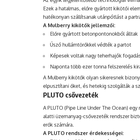
Az egyik legjelentősebb technológiai vívmá
Ezek a hatalmas, előre gyártott kikötői el
hatékonyan szállítsanak utánpótlást a partra
A Mulberry kikötők jellemzői:
Előre gyártott betonpontonokból álltak
Úszó hullámtörőkkel védték a partot
Képesek voltak nagy teherhajók fogadá
Naponta több ezer tonna felszerelés kir
A Mulberry kikötők olyan sikeresnek bizony
elpusztítani őket, és hetekig szolgálták a 
PLUTO csővezeték
A PLUTO (Pipe Line Under The Ocean) egy m
alatti üzemanyag-csővezeték rendszer bizt
erők számára.
A PLUTO rendszer érdekességei: