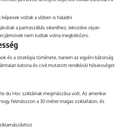
képesek voltak a vízben is haladni
árultak a partraszállás sikeréhez, leküzdve olyan
rcjárművek nem tudtak volna megbirkózni.
esség
ok és a stratégia története, hanem az egyéni bátorság
zámtalan katona és civil mutatott rendkívüli hősiességet
te du Hoc szikláinak megmászása volt. Az amerikai
, hogy felmásszon a 30 méter magas sziklafalon, és
 sziklamászáshoz