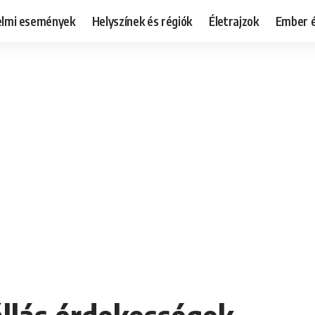
elmi események
Helyszínek és régiók
Életrajzok
Ember é