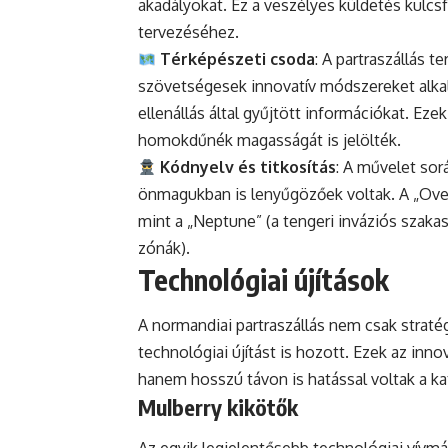
akadályokat. Ez a veszélyes küldetés kulc
tervezéséhez.
Térképészeti csoda
: A partraszállás 
szövetségesek innovatív módszereket alkal
ellenállás
által gyűjtött információkat. Eze
homokdűnék magasságát is jelölték.
Kódnyelv és titkosítás
: A művelet sor
önmagukban is lenyűgözőek voltak. A „Ove
mint a „Neptune” (a tengeri inváziós szakas
zónák).
Technológiai újítások
A normandiai partraszállás nem csak strat
technológiai újítást is hozott. Ezek az inn
hanem hosszú távon is hatással voltak a kat
Mulberry kikötők