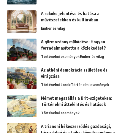
A rokoko jelentése és hatása a
művészetekben és kultúrában
Ember és világ
A gőzmozdony működése: Hogyan
forradalmasította a közlekedést?
Történelmi események
Ember és világ
Az athéni demokrácia születése és
virágzása
Történelmi korok
Történelmi események
Német megszállás a Brit-szigeteken:
Történelmi áttekintés és hatások
Történelmi események
A trianoni békeszerződés gazdasági,
társadalmi és etnikai következményei: