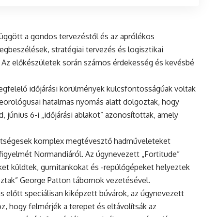
függött a gondos tervezéstől és az aprólékos
gbeszélések, stratégiai tervezés és logisztikai
t. Az előkészületek során számos érdekesség és kevésbé
egfelelő időjárási körülmények kulcsfontosságúak voltak
eorológusai hatalmas nyomás alatt dolgoztak, hogy
, június 6-i „időjárási ablakot” azonosítottak, amely
vetségesek komplex megtévesztő hadműveleteket
 figyelmét Normandiáról. Az úgynevezett „Fortitude”
et küldtek, gumitankokat és -repülőgépeket helyeztek
hoztak” George Patton tábornok vezetésével.
lás előtt speciálisan kiképzett búvárok, az úgynevezett
 hogy felmérjék a terepet és eltávolítsák az