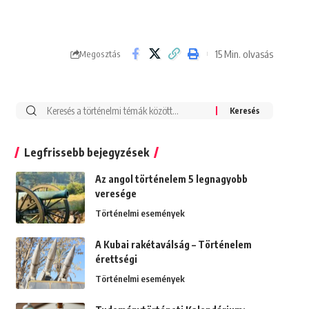
15 Min. olvasás
Megosztás
Search
for:
Legfrissebb bejegyzések
Az angol történelem 5 legnagyobb
veresége
Történelmi események
A Kubai rakétaválság – Történelem
érettségi
Történelmi események