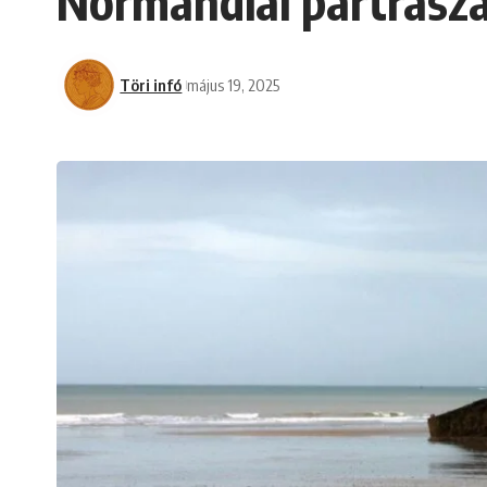
Normandiai partraszá
Töri infó
május 19, 2025