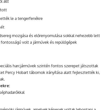
 állt
tott
tették le a tengerfenékre
sét
dsereg mozgása és előrenyomulása sokkal nehezebb lett
s fontosságú volt a járművek és repülőgépek
peciális harcjárművek szintén fontos szerepet játszottak
et Percy Hobart tábornok irányítása alatt fejlesztették ki,
ak.
vekre:
séphadarókkal
 mérnöki járművek, amelyek képesek voltak lebontani a