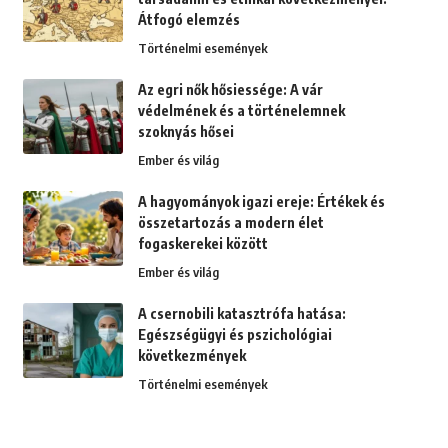
Átfogó elemzés
Történelmi események
Az egri nők hősiessége: A vár
védelmének és a történelemnek
szoknyás hősei
Ember és világ
A hagyományok igazi ereje: Értékek és
összetartozás a modern élet
fogaskerekei között
Ember és világ
A csernobili katasztrófa hatása:
Egészségügyi és pszichológiai
következmények
Történelmi események