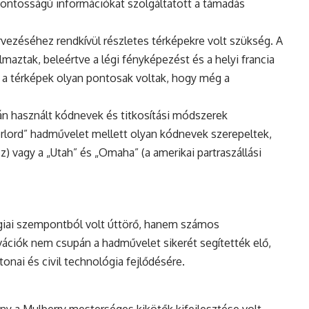
sfontosságú információkat szolgáltatott a támadás
tervezéséhez rendkívül részletes térképekre volt szükség. A
maztak, beleértve a légi fényképezést és a helyi
francia
k a térképek olyan pontosak voltak, hogy még a
án használt kódnevek és titkosítási módszerek
rlord” hadművelet mellett olyan kódnevek szerepeltek,
z) vagy a „Utah” és „Omaha” (a amerikai partraszállási
égiai szempontból volt úttörő, hanem számos
ovációk nem csupán a hadművelet sikerét segítették elő,
onai és civil technológia fejlődésére.