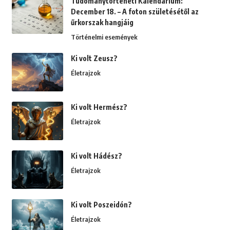
Tudománytörténeti Kalendárium:
December 18. – A foton születésétől az
űrkorszak hangjáig
Történelmi események
Ki volt Zeusz?
Életrajzok
Ki volt Hermész?
Életrajzok
Ki volt Hádész?
Életrajzok
Ki volt Poszeidón?
Életrajzok