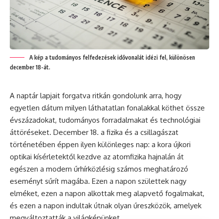
A kép a tudományos felfedezések idővonalát idézi fel, különösen
december 18-át.
A naptár lapjait forgatva ritkán gondolunk arra, hogy
egyetlen dátum milyen láthatatlan fonalakkal köthet össze
évszázadokat, tudományos forradalmakat és technológiai
áttöréseket. December 18. a fizika és a csillagászat
történetében éppen ilyen különleges nap: a kora újkori
optikai kísérletektől kezdve az atomfizika hajnalán át
egészen a modern űrhírközlésig számos meghatározó
eseményt sűrít magába. Ezen a napon születtek nagy
elméket, ezen a napon alkottak meg alapvető fogalmakat,
és ezen a napon indultak útnak olyan űreszközök, amelyek
megváltoztatták a világképünket.