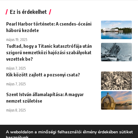
Ez is érdekelhet
Pearl Harbor története: A csendes-óceáni
háború kezdete
május 19, 2025
Tudtad, hogy a Titanic katasztrófája után
szigorú nemzetközi hajózási szabályokat
vezettek be?
május 7, 2025
Kik között zajlott a pozsonyi csata?
május 7, 2025
Szent István államalapítása: A magyar
nemzet születése
május 8, 2025
A weboldalon a minőségi felhasználói élmény érdekében sütiket
használunk.