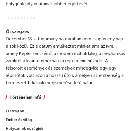
bolygónk folyamatainak jobb megértését.
Összegzés
December 18. a tudomány naptárában nem csupán egy nap
a sok közül. Ez a dátum emlékeztet minket arra az ívre,
amely Kepler lencséitől a modern műholdakig, a mechanikus
záraktól a kvantummechanika rejtelmeiig húzódik. A
felsorolt események és személyek mindegyike egy-egy
lépcsőfok volt azon a hosszú úton, amelyen az emberiség a
természet titkainak megismerése felé halad.
Történelem infó
Életrajzok
Ember és világ
Helyszínek és régiók