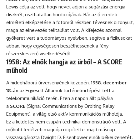
Lewis célja az volt, hogy nevet adjon a sugárzási energia
diszkrét, oszthatatlan hordozójának. Bár az ő eredeti
elméleti elképzelése a fotonról részben tévesnek bizonyult,
maga az elnevezés telitalálat volt. A kifejezés azonnal
gyökeret vert a tudományos nyelvben, segítve a fizikusokat
abban, hogy egységesen beszélhessenek a fény
részecskeszerű viselkedéséről.
1958: Az elnök hangja az űrből – A SCORE
műhold
A hidegháború űrversenyének közepén,
1958. december
18-án
az Egyesült Államok történelmi lépést tett a
telekommunikáció terén. Ezen a napon állt pályára
a
SCORE
(Signal Communications by Orbiting Relay
Equipment), a világ első aktív kommunikációs műholdja.
Ez a küldetés nem csupán technikai demonstráció volt. A
műhold fedélzeti magnója rögzítette, majd másnap
visszasugározta Dwight D. Eisenhower elnök békeüzenetét.