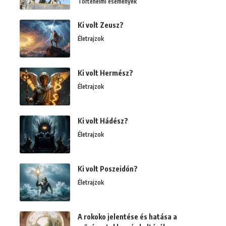
Történelmi események
Ki volt Zeusz?
Életrajzok
Ki volt Hermész?
Életrajzok
Ki volt Hádész?
Életrajzok
Ki volt Poszeidón?
Életrajzok
A rokoko jelentése és hatása a