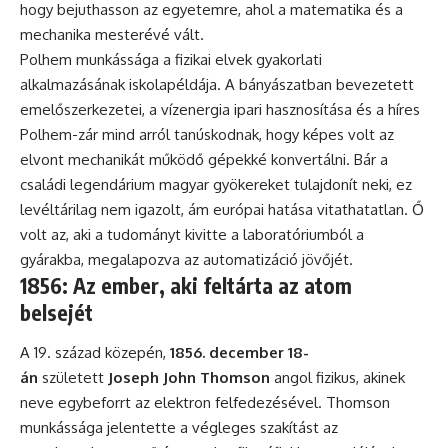
hogy bejuthasson az egyetemre, ahol a matematika és a
mechanika mesterévé vált.
Polhem munkássága a fizikai elvek gyakorlati
alkalmazásának iskolapéldája. A bányászatban bevezetett
emelőszerkezetei, a vízenergia ipari hasznosítása és a híres
Polhem-zár mind arról tanúskodnak, hogy képes volt az
elvont mechanikát működő gépekké konvertálni. Bár a
családi legendárium magyar gyökereket tulajdonít neki, ez
levéltárilag nem igazolt, ám európai hatása vitathatatlan. Ő
volt az, aki a tudományt kivitte a laboratóriumból a
gyárakba, megalapozva az automatizáció jövőjét.
1856: Az ember, aki feltárta az atom
belsejét
A 19. század közepén,
1856. december 18-
án
született
Joseph John Thomson
angol fizikus, akinek
neve egybeforrt az elektron felfedezésével. Thomson
munkássága jelentette a végleges szakítást az