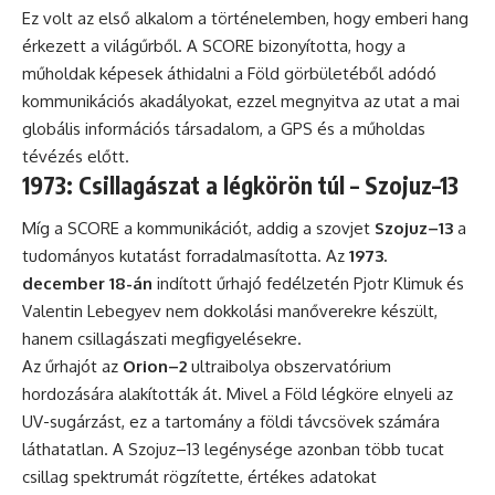
Ez volt az első alkalom a történelemben, hogy emberi hang
érkezett a világűrből. A SCORE bizonyította, hogy a
műholdak képesek áthidalni a Föld görbületéből adódó
kommunikációs akadályokat, ezzel megnyitva az utat a mai
globális információs társadalom, a GPS és a műholdas
tévézés előtt.
1973: Csillagászat a légkörön túl – Szojuz–13
Míg a SCORE a kommunikációt, addig a szovjet
Szojuz–13
a
tudományos kutatást forradalmasította. Az
1973.
december 18-án
indított űrhajó fedélzetén Pjotr Klimuk és
Valentin Lebegyev nem dokkolási manőverekre készült,
hanem csillagászati megfigyelésekre.
Az űrhajót az
Orion–2
ultraibolya obszervatórium
hordozására alakították át. Mivel a Föld légköre elnyeli az
UV-sugárzást, ez a tartomány a földi távcsövek számára
láthatatlan. A Szojuz–13 legénysége azonban több tucat
csillag spektrumát rögzítette, értékes adatokat