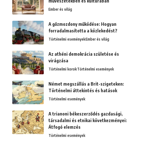
művészetekben és kultúrában
Ember és világ
A gőzmozdony működése: Hogyan
forradalmasította a közlekedést?
Történelmi események
Ember és világ
Az athéni demokrácia születése és
virágzása
Történelmi korok
Történelmi események
Német megszállás a Brit-szigeteken:
Történelmi áttekintés és hatások
Történelmi események
A trianoni békeszerződés gazdasági,
társadalmi és etnikai következményei:
Átfogó elemzés
Történelmi események