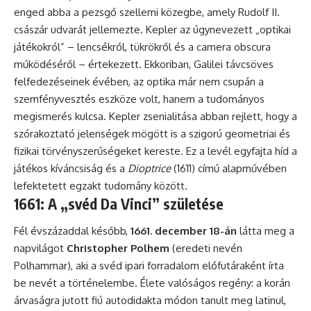
enged abba a pezsgő szellemi közegbe, amely Rudolf II.
császár udvarát jellemezte. Kepler az úgynevezett „optikai
játékokról” – lencsékről, tükrökről és a camera obscura
működéséről – értekezett. Ekkoriban, Galilei távcsöves
felfedezéseinek évében, az optika már nem csupán a
szemfényvesztés eszköze volt, hanem a tudományos
megismerés kulcsa. Kepler zsenialitása abban rejlett, hogy a
szórakoztató jelenségek mögött is a szigorú geometriai és
fizikai törvényszerűségeket kereste. Ez a levél egyfajta híd a
játékos kíváncsiság és a
Dioptrice
(1611) című alapművében
lefektetett egzakt tudomány között.
1661: A „svéd Da Vinci” születése
Fél évszázaddal később,
1661. december 18-án
látta meg a
napvilágot
Christopher Polhem
(eredeti nevén
Polhammar), aki a svéd ipari forradalom előfutáraként írta
be nevét a történelembe. Élete valóságos regény: a korán
árvaságra jutott fiú autodidakta módon tanult meg latinul,