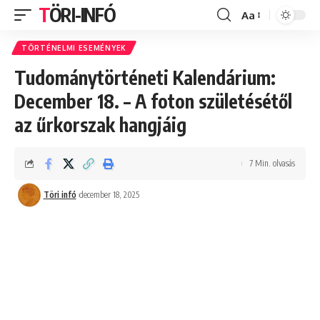
TÖRI-INFÓ
Aa
Font
Resizer
TÖRTÉNELMI ESEMÉNYEK
Tudománytörténeti Kalendárium:
December 18. – A foton születésétől
az űrkorszak hangjáig
7 Min. olvasás
Töri infó
december 18, 2025