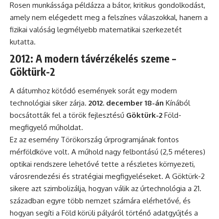
Rosen munkássága példázza a bátor, kritikus gondolkodást,
amely nem elégedett meg a felszínes válaszokkal, hanem a
fizikai valóság legmélyebb matematikai szerkezetét
kutatta.
2012: A modern távérzékelés szeme –
Göktürk-2
A dátumhoz kötődő események sorát egy modern
technológiai siker zárja.
2012. december 18-án
Kínából
bocsátották fel a török fejlesztésű
Göktürk-2
Föld-
megfigyelő műholdat.
Ez az esemény Törökország űrprogramjának fontos
mérföldköve volt. A műhold nagy felbontású (2,5 méteres)
optikai rendszere lehetővé tette a részletes környezeti,
városrendezési és stratégiai megfigyeléseket. A Göktürk-2
sikere azt szimbolizálja, hogyan válik az űrtechnológia a 21.
században egyre több nemzet számára elérhetővé, és
hogyan segíti a Föld körüli pályáról történő adatgyűjtés a