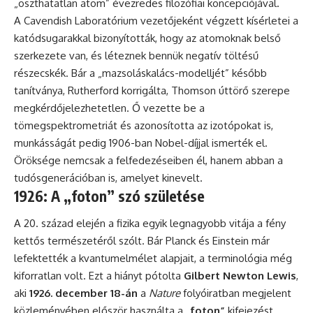
„oszthatatlan atom” évezredes filozófiai koncepciójával.
A Cavendish Laboratórium vezetőjeként végzett kísérletei a
katódsugarakkal bizonyították, hogy az atomoknak belső
szerkezete van, és léteznek bennük negatív töltésű
részecskék. Bár a „mazsoláskalács-modelljét” később
tanítványa, Rutherford korrigálta, Thomson úttörő szerepe
megkérdőjelezhetetlen. Ő vezette be a
tömegspektrometriát és azonosította az izotópokat is,
munkásságát pedig 1906-ban Nobel-díjjal ismerték el.
Öröksége nemcsak a felfedezéseiben él, hanem abban a
tudósgenerációban is, amelyet kinevelt.
1926: A „foton” szó születése
A 20. század elején a fizika egyik legnagyobb vitája a fény
kettős természetéről szólt. Bár Planck és Einstein már
lefektették a kvantumelmélet alapjait, a terminológia még
kiforratlan volt. Ezt a hiányt pótolta
Gilbert Newton Lewis
,
aki
1926. december 18-án
a
Nature
folyóiratban megjelent
közleményében először használta a
„foton”
kifejezést.