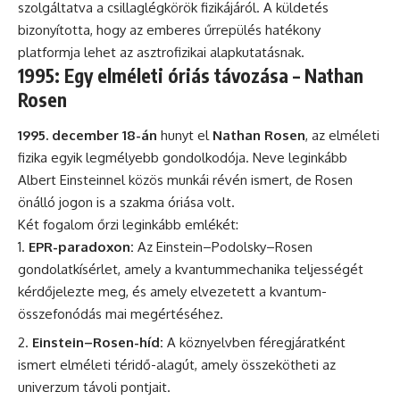
szolgáltatva a csillaglégkörök fizikájáról. A küldetés
bizonyította, hogy az emberes űrrepülés hatékony
platformja lehet az asztrofizikai alapkutatásnak.
1995: Egy elméleti óriás távozása – Nathan
Rosen
1995. december 18-án
hunyt el
Nathan Rosen
, az elméleti
fizika egyik legmélyebb gondolkodója. Neve leginkább
Albert Einsteinnel közös munkái révén ismert, de Rosen
önálló jogon is a szakma óriása volt.
Két fogalom őrzi leginkább emlékét:
EPR-paradoxon:
Az Einstein–Podolsky–Rosen
gondolatkísérlet, amely a kvantummechanika teljességét
kérdőjelezte meg, és amely elvezetett a kvantum-
összefonódás mai megértéséhez.
Einstein–Rosen-híd:
A köznyelvben féregjáratként
ismert elméleti téridő-alagút, amely összekötheti az
univerzum távoli pontjait.