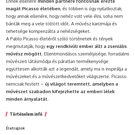
Ennek ellenére
minden partnere fontosnak érezte
magát Picasso életében
, és többen is úgy nyilatkoztak,
hogy annak ellenére, hogy nehéz volt vele élni, soha nem
bánták meg a vele töltött időt. A művész karizmája és
tehetsége kompenzálta a nehézségeket.
A Pablo Picasso életéről szóló történetek és tények
megmutatják, hogy
egy rendkívüli ember állt a zseniális
művész mögött
. Ellentmondásos személyisége, forradalmi
művészeti látásmódja és páratlan termékenysége
együttesen alkották azt a legendát, amely ma is inspirálja a
művészeket és a művészetkedvelőket világszerte. Picasso
nemcsak festett –
új világot teremtett, amelyben a
művészet szabadon kifejezhette az emberi lélek
minden árnyalatát
.
Történelem infó
Életrajzok