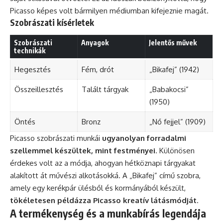
Picasso képes volt bármilyen médiumban kifejeznie magát.
Szobrászati kísérletek
Szobrászati
Anyagok
Jelentős művek
technikák
Hegesztés
Fém, drót
„Bikafej” (1942)
Összeillesztés
Talált tárgyak
„Babakocsi”
(1950)
Öntés
Bronz
„Nő fejjel” (1909)
Picasso szobrászati munkái
ugyanolyan forradalmi
szellemmel készültek, mint festményei
. Különösen
érdekes volt az a módja, ahogyan hétköznapi tárgyakat
alakított át művészi alkotásokká. A „Bikafej” című szobra,
amely egy kerékpár ülésből és kormányából készült,
tökéletesen példázza Picasso kreatív látásmódját
.
A termékenység és a munkabírás legendája