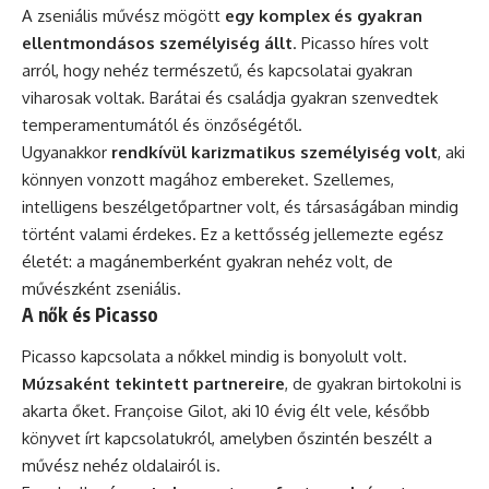
A zseniális művész mögött
egy komplex és gyakran
ellentmondásos személyiség állt
. Picasso híres volt
arról, hogy nehéz természetű, és kapcsolatai gyakran
viharosak voltak. Barátai és családja gyakran szenvedtek
temperamentumától és önzőségétől.
Ugyanakkor
rendkívül karizmatikus személyiség volt
, aki
könnyen vonzott magához embereket. Szellemes,
intelligens beszélgetőpartner volt, és társaságában mindig
történt valami érdekes. Ez a kettősség jellemezte egész
életét: a magánemberként gyakran nehéz volt, de
művészként zseniális.
A nők és Picasso
Picasso kapcsolata a nőkkel mindig is bonyolult volt.
Múzsaként tekintett partnereire
, de gyakran birtokolni is
akarta őket. Françoise Gilot, aki 10 évig élt vele, később
könyvet írt kapcsolatukról, amelyben őszintén beszélt a
művész nehéz oldalairól is.