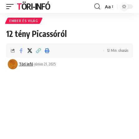
TÖRI-INFÓ
Aa
Font
Resizer
EMBER ÉS VILÁG
12 tény Picassóról
12 Min. olvasás
Töri infó
június 21, 2025