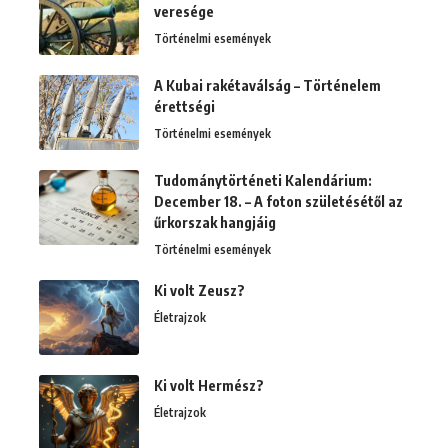
veresége
Történelmi események
A Kubai rakétaválság – Történelem
érettségi
Történelmi események
Tudománytörténeti Kalendárium:
December 18. – A foton születésétől az
űrkorszak hangjáig
Történelmi események
Ki volt Zeusz?
Életrajzok
Ki volt Hermész?
Életrajzok