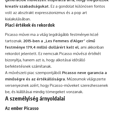
kreatív szabadságukat
. Ez a gondolat különösen fontos
volt az absztrakt expresszionizmus és a pop art
kialakulásában.
Piaci értékek és rekordok
Picasso művei ma a világ legdrágább festményei közé
tartoznak.
2015-ben a „Les Femmes d’Alger” című
festménye 179,4 millió dollárért kelt el
, ami akkoriban
rekordot jelentett. Ez nemcsak Picasso művészi értékét
bizonyítja, hanem azt is, hogy alkotásai időtálló
befektetésnek számítanak.
A művészeti piac szempontjából
Picasso neve garancia a
minőségre és az értékállóságra
. Múzeumok világszerte
versenyeznek azért, hogy Picasso-műveket szerezhessenek
be, és kiállításai mindig tömegeket vonzanak.
A személyiség árnyoldalai
Az ember Picasso