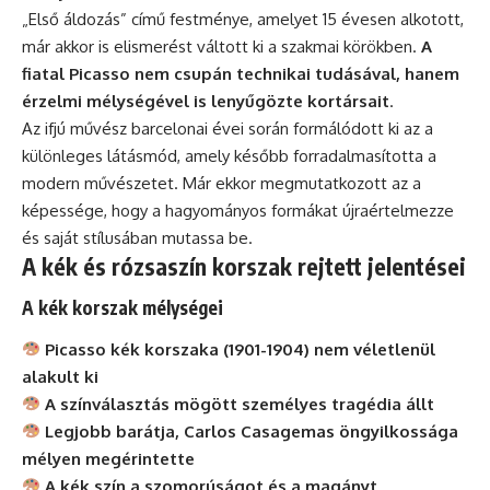
„Első áldozás” című festménye, amelyet 15 évesen alkotott,
már akkor is elismerést váltott ki a szakmai körökben.
A
fiatal Picasso nem csupán technikai tudásával, hanem
érzelmi mélységével is lenyűgözte kortársait
.
Az ifjú művész barcelonai évei során formálódott ki az a
különleges látásmód, amely később forradalmasította a
modern művészetet. Már ekkor megmutatkozott az a
képessége, hogy a hagyományos formákat újraértelmezze
és saját stílusában mutassa be.
A kék és rózsaszín korszak rejtett jelentései
A kék korszak mélységei
Picasso kék korszaka (1901-1904) nem véletlenül
alakult ki
A színválasztás mögött személyes tragédia állt
Legjobb barátja, Carlos Casagemas öngyilkossága
mélyen megérintette
A kék szín a szomorúságot és a magányt