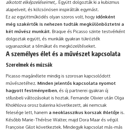
alkotott elképzeléseimet
„. Együtt dolgozták ki a kubizmus
alapelveit, és kölcsönösen inspirálták egymást.
Ez az együttműködés olyan szoros volt, hogy
időnként
még szakértők is nehezen tudták megkülönböztetni a
két művész munkáit
. Braque és Picasso szinte testvérként
dolgoztak együtt, és munkáik gyakran tükrözték
ugyanazokat a témákat és megközelítéseket.
A személyes élet és a művészet kapcsolata
Szerelmek és múzsák
Picasso magánélete mindig is szorosan kapcsolódott
művészetéhez.
Minden jelentős kapcsolata nyomot
hagyott festményeiben
, és új partnerei gyakran új
stílusbeli változásokat is hoztak. Fernande Olivier után Olga
Khokhlova orosz balerina következett, aki nemcsak
felesége lett, hanem
a neoklasszikus korszak ihletője
is.
Később Marie-Thérèse Walter, majd Dora Maar és végül
Françoise Gilot következtek. Mindegyik kapcsolat más-más