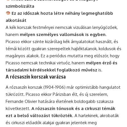
szimbolizálta
Ez az időszak hozta létre néhány legmeghatóbb
alkotását
A kék korszak festményei nemcsak vizuálisan lenyűgözőek,
hanem
mélyen személyes vallomások is egyben
.
Picasso ekkor szinte kizárólag kék árnyalatokat használt, és
témái között gyakran szerepeltek hajléktalanok, koldusok és
magányos alakok. Ez a periódus mutatta meg először, hogy
Picasso nemcsak technikai virtuóz, hanem
mélyen érző és
társadalmi kérdésekkel foglalkozó művész
is.
A rózsaszín korszak varázsa
A rózsaszín korszak (1904-1906) már optimistább hangulatot
tükrözött. Picasso ekkor Párizsban élt, és új szerelem,
Fernande Olivier hatására életének boldogabb szakasza
következett.
A rózsaszín tónusok és a cirkuszi témák
ezt a belső változást tükrözték
. A harlekinek, akrobaták
és cirkuszi előadók alakjai gyakran jelentek meg