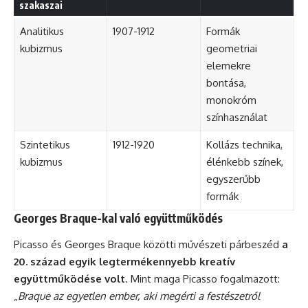
szakaszai
Analitikus
1907-1912
Formák
kubizmus
geometriai
elemekre
bontása,
monokróm
színhasználat
Szintetikus
1912-1920
Kollázs technika,
kubizmus
élénkebb színek,
egyszerűbb
formák
Georges Braque-kal való együttműködés
Picasso és Georges Braque közötti művészeti párbeszéd
a
20. század egyik legtermékennyebb kreatív
együttműködése volt
. Mint maga Picasso fogalmazott:
„
Braque az egyetlen ember, aki megérti a festészetről