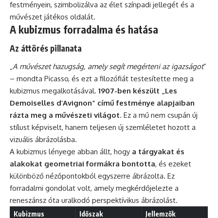
festményein, szimbolizálva az élet színpadi jellegét és a
művészet játékos oldalát.
A kubizmus forradalma és hatása
Az áttörés pillanata
„
A művészet hazugság, amely segít megérteni az igazságot
”
– mondta Picasso, és ezt a filozófiát testesítette meg a
kubizmus megalkotásával.
1907-ben készült „Les
Demoiselles d’Avignon” című festménye alapjaiban
rázta meg a művészeti világot
. Ez a mű nem csupán új
stílust képviselt, hanem teljesen új szemléletet hozott a
vizuális ábrázolásba.
A kubizmus lényege abban állt, hogy
a tárgyakat és
alakokat geometriai formákra bontotta
, és ezeket
különböző nézőpontokból egyszerre ábrázolta. Ez
forradalmi gondolat volt, amely megkérdőjelezte a
reneszánsz óta uralkodó perspektívikus ábrázolást.
Kubizmus
Időszak
Jellemzők