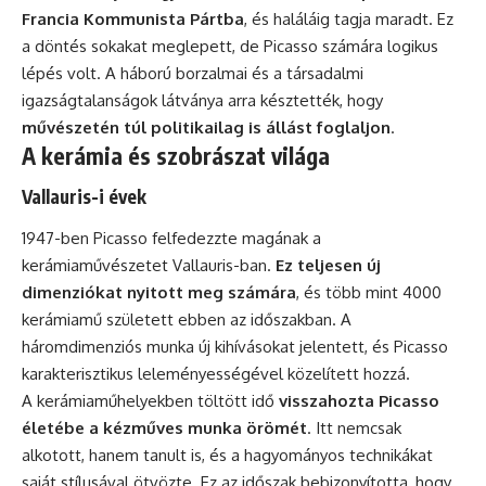
Francia Kommunista Pártba
, és haláláig tagja maradt. Ez
a döntés sokakat meglepett, de Picasso számára logikus
lépés volt. A háború borzalmai és a társadalmi
igazságtalanságok látványa arra késztették, hogy
művészetén túl politikailag is állást foglaljon
.
A kerámia és szobrászat világa
Vallauris-i évek
1947-ben Picasso felfedezzte magának a
kerámiaművészetet Vallauris-ban.
Ez teljesen új
dimenziókat nyitott meg számára
, és több mint 4000
kerámiamű született ebben az időszakban. A
háromdimenziós munka új kihívásokat jelentett, és Picasso
karakterisztikus leleményességével közelített hozzá.
A kerámiaműhelyekben töltött idő
visszahozta Picasso
életébe a kézműves munka örömét
. Itt nemcsak
alkotott, hanem tanult is, és a hagyományos technikákat
saját stílusával ötvözte. Ez az időszak bebizonyította, hogy