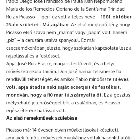
Pablo Diego José Francisco de Paula Juan Nepomuceno
María de los Remedios Cipriano de la Santísima Trinidad
Ruiz y Picasso – igen, ez volt a teljes neve –
1881. október
25-én született Málagában
. Az első meglepő tény, hogy
Picasso első szava nem „mama” vagy „papa” volt, hanem
„piz” – a ceruzára utalva spanyolul. Ez már
csecsemőkorában jelezte, hogy szokatlan kapcsolata lesz a
rajzolással és a festéssel.
Apja, José Ruiz Blasco, maga is festő volt, és a helyi
művészeti iskola tanára. Don José hamar felismerte fia
rendkívüli tehetségét, és amikor Pablo mindössze
13 éves
volt, apja átadta neki saját ecsetjeit és festékeit,
mondván, hogy a fiú már túlszárnyalta őt
. Ez a gesztus
mélyreható jelentőséggel bírt a családban, és Picasso
egész életére hatással volt.
Az első remekművek születése
Picasso már 14 évesen olyan műalkotásokat készített,
amelyek felnőtt művészek munkáihoz voltak hasonlíthatók.