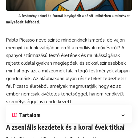
A festmény színei és formái lenyűgözik a nézőt, miközben a művészet
mélységeit felfedezi.
Pablo Picasso neve szinte mindenkinek ismerős, de vajon
mennyit tudunk valójában erről a rendkívüli művészről? A
spanyol származású festő életének és munkásságának
rejtett oldalai gyakran meglepőek, és sokkal színesebbek,
mint ahogy azt a múzeumok falain lógó festmények alapján
gondolnánk. Az alábbiakban olyan részleteket fedezhetsz
fel Picasso életéből, amelyek megmutatják, hogy ez az
ember nemcsak kivételes tehetséggel, hanem rendkívüli
személyiséggel is rendelkezett.
Tartalom
A zseniális kezdetek és a korai évek titkai