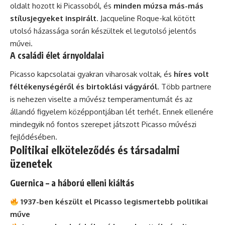
oldalt hozott ki Picassoból, és
minden múzsa más-más
stílusjegyeket inspirált
. Jacqueline Roque-kal kötött
utolsó házassága során készültek el legutolsó jelentős
művei.
A családi élet árnyoldalai
Picasso kapcsolatai gyakran viharosak voltak, és
híres volt
féltékenységéről és birtoklási vágyáról
. Több partnere
is nehezen viselte a művész temperamentumát és az
állandó figyelem középpontjában lét terhét. Ennek ellenére
mindegyik nő fontos szerepet játszott Picasso művészi
fejlődésében.
Politikai elköteleződés és társadalmi
üzenetek
Guernica – a háború elleni kiáltás
1937-ben készült el Picasso legismertebb politikai
műve