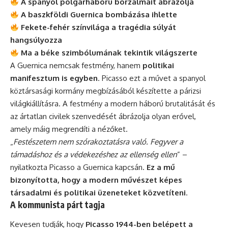
A spanyol polgárháború borzalmait ábrázolja
A baszkföldi Guernica bombázása ihlette
Fekete-fehér színvilága a tragédia súlyát
hangsúlyozza
Ma a béke szimbólumának tekintik világszerte
A Guernica nemcsak festmény, hanem
politikai
manifesztum is egyben
. Picasso ezt a művet a spanyol
köztársasági kormány megbízásából készítette a párizsi
világkiállításra. A festmény a modern háború brutalitását és
az ártatlan civilek szenvedését ábrázolja olyan erővel,
amely máig megrendíti a nézőket.
„
Festészetem nem szórakoztatásra való. Fegyver a
támadáshoz és a védekezéshez az ellenség ellen
” –
nyilatkozta Picasso a Guernica kapcsán.
Ez a mű
bizonyította, hogy a modern művészet képes
társadalmi és politikai üzeneteket közvetíteni
.
A kommunista párt tagja
Kevesen tudják, hogy
Picasso 1944-ben belépett a