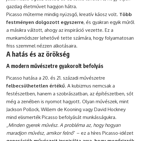
gazdag életművet hagyjon hátra.
Picasso műterme mindig nyüzsgő, kreatív káosz volt.
Több
festményen dolgozott egyszerre
, és gyakran egyik műről
a másikra váltott, ahogy az inspiráció vezette. Ez a
munkamódszer lehetővé tette számára, hogy folyamatosan
friss szemmel nézzen alkotásaira.
A hatás és az örökség
A modern művészetre gyakorolt befolyás
Picasso hatása a 20. és 21. századi művészetre
felbecsülhetetlen értékű
. A kubizmus nemcsak a
festészetben, hanem a szobrászatban, az építészetben, sőt
még a zenében is nyomot hagyott. Olyan művészek, mint
Jackson Pollock, Willem de Kooning vagy David Hockney
mind elismerték Picasso befolyását munkásságukra.
„
Minden gyerek művész. A probléma az, hogy hogyan
maradjon művész, amikor felnő
” – ez a híres Picasso-idézet
generációk művészeit inspirálta arra, hogy megőrizzék