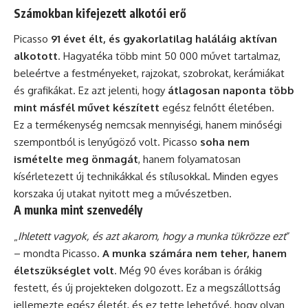
Számokban kifejezett alkotói erő
Picasso
91 évet élt, és gyakorlatilag haláláig aktívan
alkotott
. Hagyatéka több mint 50 000 művet tartalmaz,
beleértve a festményeket, rajzokat, szobrokat, kerámiákat
és grafikákat. Ez azt jelenti, hogy
átlagosan naponta több
mint másfél művet készített
egész felnőtt életében.
Ez a termékenység nemcsak mennyiségi, hanem minőségi
szempontból is lenyűgöző volt. Picasso
soha nem
ismételte meg önmagát
, hanem folyamatosan
kísérletezett új technikákkal és stílusokkal. Minden egyes
korszaka új utakat nyitott meg a művészetben.
A munka mint szenvedély
„
Ihletett vagyok, és azt akarom, hogy a munka tükrözze ezt
”
– mondta Picasso.
A munka számára nem teher, hanem
életszükséglet volt
. Még 90 éves korában is órákig
festett, és új projekteken dolgozott. Ez a megszállottság
jellemezte egész életét, és ez tette lehetővé, hogy olyan