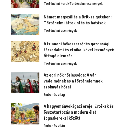
Történelmi korok
Történelmi események
Német megszállás a Brit-szigeteken:
Történelmi áttekintés és hatások
Történelmi események
A trianoni békeszerződés gazdasági,
társadalmi és etnikai következményei:
Átfogó elemzés
Történelmi események
Az egri nők hősiessége: A vár
védelmének és a történelemnek
szoknyás hősei
Ember és világ
A hagyományok igazi ereje: Értékek és
összetartozás a modern élet
fogaskerekei között
Ember és világ