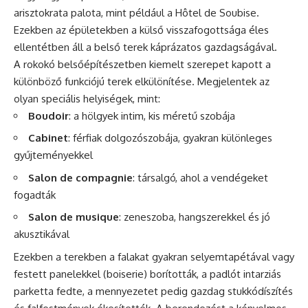
arisztokrata palota, mint például a Hôtel de Soubise.
Ezekben az épületekben a külső visszafogottsága éles
ellentétben áll a belső terek káprázatos gazdagságával.
A rokokó belsőépítészetben kiemelt szerepet kapott a
különböző funkciójú terek elkülönítése. Megjelentek az
olyan speciális helyiségek, mint:
Boudoir
: a hölgyek intim, kis méretű szobája
Cabinet
: férfiak dolgozószobája, gyakran különleges
gyűjteményekkel
Salon de compagnie
: társalgó, ahol a vendégeket
fogadták
Salon de musique
: zeneszoba, hangszerekkel és jó
akusztikával
Ezekben a terekben a falakat gyakran selyemtapétával vagy
festett panelekkel (boiserie) borították, a padlót intarziás
parketta fedte, a mennyezetet pedig gazdag stukkódíszítés