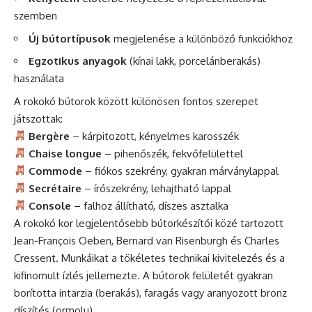
szemben
Új bútortípusok
megjelenése a különböző funkciókhoz
Egzotikus anyagok
(kínai lakk, porcelánberakás)
használata
A rokokó bútorok között különösen fontos szerepet
játszottak:
Bergère
– kárpitozott, kényelmes karosszék
Chaise longue
– pihenőszék, fekvőfelülettel
Commode
– fiókos szekrény, gyakran márványlappal
Secrétaire
– írószekrény, lehajtható lappal
Console
– falhoz állítható, díszes asztalka
A rokokó kor legjelentősebb bútorkészítői közé tartozott
Jean-François Oeben, Bernard van Risenburgh és Charles
Cressent. Munkáikat a tökéletes technikai kivitelezés és a
kifinomult ízlés jellemezte. A bútorok felületét gyakran
borította intarzia (berakás), faragás vagy aranyozott bronz
díszítés (ormolu).