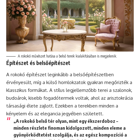
A rokokó művészet hatása a belső terek kialakításában is megjelenik.
Építészet és belsőépítészet
A rokokó építészet leginkább a belsőépítészetben
érvényesült, míg a külső homlokzatok gyakran megőrizték a
klasszikus formákat. A stílus legjellemzőbb terei a szalonok,
budoárok, kisebb fogadótermek voltak, ahol az arisztokrácia
társasági élete zajlott. Ezekben a terekben minden a
kényelem és az elegancia jegyében született.
„A rokokó belső tér olyan, mint egy ékszerdoboz –
minden részlete finoman kidolgozott, minden eleme a
gyönyörködtetést szolgálja, és az egész kompozíció a