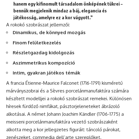
hanem egy kifinomult társadalom önképének tükrei –
bennük megjelenik mindaz a báj, elegancia és
játékosság, amelyre ez a kor vágyott.”
A rokokó szobrászat jellemzői:
Dinamikus, de könnyed mozgás
Finom felületkezelés
Részletgazdag kidolgozás
Aszimmetrikus kompozíció
Intim, gyakran játékos témák
A francia Étienne-Maurice Falconet (1716-1791) kisméretű
márványszobrai és a Sèvres porcelánmanufaktúra számára
készített modelljei a rokokó szobrászat remekei. Különösen
híresek fürdőző nimfákat, pásztorjeleneteket ábrázoló
alkotásai. A német Johann Joachim Kändler (1706-1775) a
meisseni porcelánmanufaktúra vezető szobrászaként
alkotta meg a kor jellegzetes figuráit: táncoló párokat,
zenészeket, commedia dell’arte szereplőket.