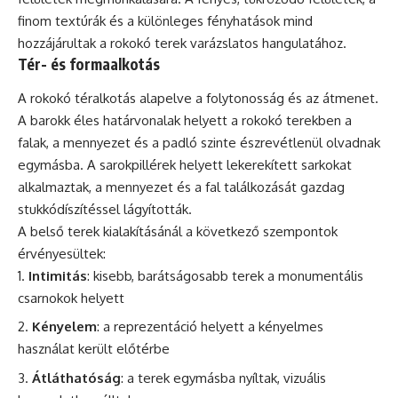
finom textúrák és a különleges fényhatások mind
hozzájárultak a rokokó terek varázslatos hangulatához.
Tér- és formaalkotás
A rokokó téralkotás alapelve a folytonosság és az átmenet.
A barokk éles határvonalak helyett a rokokó terekben a
falak, a mennyezet és a padló szinte észrevétlenül olvadnak
egymásba. A sarokpillérek helyett lekerekített sarkokat
alkalmaztak, a mennyezet és a fal találkozását gazdag
stukkódíszítéssel lágyították.
A belső terek kialakításánál a következő szempontok
érvényesültek:
Intimitás
: kisebb, barátságosabb terek a monumentális
csarnokok helyett
Kényelem
: a reprezentáció helyett a kényelmes
használat került előtérbe
Átláthatóság
: a terek egymásba nyíltak, vizuális