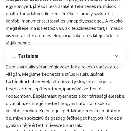
egy könnyed, játékos lezárásaként tekintenek rá, mások
önálló, forradalmi stílusként értékelik, amely szakított a
korábbi monumentalitással és ünnepélyességgel. A rokokó
megítélése ma is kettős: van, aki felszínesnek tartja, mások
viszont az életöröm és elegancia tökéletes kifejeződését
látják benne.
Tartalom
Ezen a virtuális sétán végigvezetlek a rokokó varázslatos
világán. Megismerkedhetsz a stílus kialakulásának
történelmi hátterével, felfedezed jellegzetességeit a
festészetben, építészetben, iparművészetben és
irodalomban. Bepillantást nyerhetsz a kor társasági életébe,
divatjába, és megértheted, hogyan hatott a rokokó a
későbbi korokra. Különleges példákon keresztül mutatom
be, milyen sokszínű és gazdag örökséget hagyott ránk ez a
gyakran félreértett művészeti korszak.