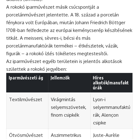
A rokokó iparművészet másik csúcspontját a
porcelánművészet jelentette. A 18. század a porcelán
fénykora volt Európában, miután Johann Friedrich Böttger
1708-ban felfedezte az európai keménycserép készítésének
titkát. A meisseni, sèvres-i, bécsi és más
porcelánmanufaktúrák termékei – étkészletek, vázák,
figurák – a rokokó ízlés tökéletes megtestesítői.
Az iparművészet egyéb területein is jelentős alkotások
születtek a rokokó jegyében:
Iparművészeti ág
Jellemzők
Híres
alkotók/manufakt
úrák
Textilművészet
Virágmintás
Lyon-i
selyemszövetek,
selyemmanufaktú
finom csipkék
rák, Alençon
csipke
Ötvösművészet
Aszimmetrikus
Juste-Aurèle