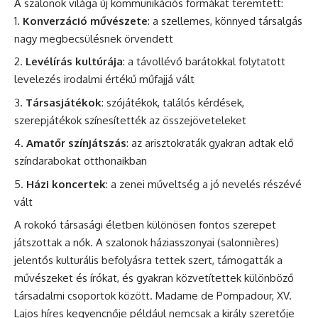
A szalonok világa új kommunikációs formákat teremtett:
Konverzáció művészete
: a szellemes, könnyed társalgás
nagy megbecsülésnek örvendett
Levélírás kultúrája
: a távollévő barátokkal folytatott
levelezés irodalmi értékű műfajjá vált
Társasjátékok
: szójátékok, találós kérdések,
szerepjátékok színesítették az összejöveteleket
Amatőr színjátszás
: az arisztokraták gyakran adtak elő
színdarabokat otthonaikban
Házi koncertek
: a zenei műveltség a jó nevelés részévé
vált
A rokokó társasági életben különösen fontos szerepet
játszottak a nők. A szalonok háziasszonyai (salonnières)
jelentős kulturális befolyásra tettek szert, támogatták a
művészeket és írókat, és gyakran közvetítettek különböző
társadalmi csoportok között. Madame de Pompadour, XV.
Lajos híres kegyencnője például nemcsak a király szeretője