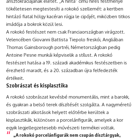
arisztokráciájának életét. „A hinta” című híres festménye
tökéletesen megtestesíti a rokokó szellemét: a kertben
hintázó fiatal hölgy kacéran rúgja le cipőjét, miközben titkos
imádója a bokrok közül lesi.
A rokokó festészet nem csak Franciaországban virágzott.
Velencében Giovanni Battista Tiepolo freskói, Angliában
Thomas Gainsborough portréi, Németországban pedig
Antoine Pesne munkái képviselik a stílust. A rokokó
festészet hatása a 19. századi akadémikus festészetben is
érezhető maradt, és a 20. században újra felfedezték
értékeit.
Szobrászat és kisplasztika
A rokokó szobrászat kevésbé monumentális, mint a barokk,
és gyakran a belső terek díszítését szolgálta. A nagyméretű
szobrászati alkotások helyett előtérbe kerültek a
kisplasztikák, különösen a porcelánfigurák, amelyek a kor
egyik legjellegzetesebb művészeti termékei voltak.
„A rokokó porcelánfigurák nem csupán dísztárgyak,