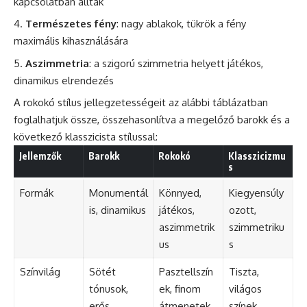
kapcsolatban álltak
Természetes fény
: nagy ablakok, tükrök a fény
maximális kihasználására
Aszimmetria
: a szigorú szimmetria helyett játékos,
dinamikus elrendezés
A rokokó stílus jellegzetességeit az alábbi táblázatban
foglalhatjuk össze, összehasonlítva a megelőző barokk és a
következő klasszicista stílussal:
Jellemzők
Barokk
Rokokó
Klasszicizmu
s
Formák
Monumentál
Könnyed,
Kiegyensúly
is, dinamikus
játékos,
ozott,
aszimmetrik
szimmetriku
us
s
Színvilág
Sötét
Pasztellszín
Tiszta,
tónusok,
ek, finom
világos
erős
átmenetek
színek