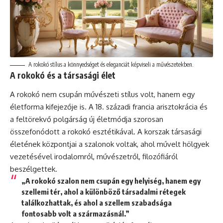
A rokokó stílus a könnyedséget és eleganciát képviseli a művészetekben.
A rokokó és a társasági élet
A rokokó nem csupán művészeti stílus volt, hanem egy
életforma kifejezője is. A 18. századi francia arisztokrácia és
a feltörekvő polgárság új életmódja szorosan
összefonódott a rokokó esztétikával. A korszak társasági
életének központjai a szalonok voltak, ahol művelt hölgyek
vezetésével irodalomról, művészetről, filozófiáról
beszélgettek.
„A rokokó szalon nem csupán egy helyiség, hanem egy
szellemi tér, ahol a különböző társadalmi rétegek
találkozhattak, és ahol a szellem szabadsága
fontosabb volt a származásnál.”