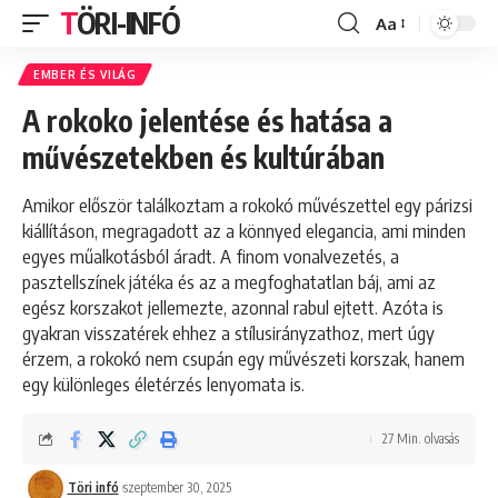
TÖRI-INFÓ
Aa
Font
Resizer
EMBER ÉS VILÁG
A rokoko jelentése és hatása a
művészetekben és kultúrában
Amikor először találkoztam a rokokó művészettel egy párizsi
kiállításon, megragadott az a könnyed elegancia, ami minden
egyes műalkotásból áradt. A finom vonalvezetés, a
pasztellszínek játéka és az a megfoghatatlan báj, ami az
egész korszakot jellemezte, azonnal rabul ejtett. Azóta is
gyakran visszatérek ehhez a stílusirányzathoz, mert úgy
érzem, a rokokó nem csupán egy művészeti korszak, hanem
egy különleges életérzés lenyomata is.
27 Min. olvasás
Töri infó
szeptember 30, 2025