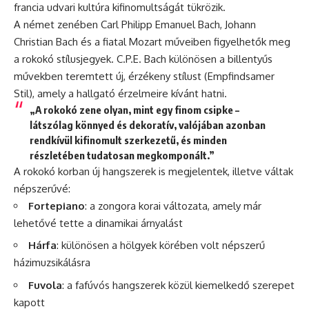
francia udvari kultúra kifinomultságát tükrözik.
A német zenében Carl Philipp Emanuel Bach, Johann
Christian Bach és a fiatal Mozart műveiben figyelhetők meg
a rokokó stílusjegyek. C.P.E. Bach különösen a billentyűs
művekben teremtett új, érzékeny stílust (Empfindsamer
Stil), amely a hallgató érzelmeire kívánt hatni.
„A rokokó zene olyan, mint egy finom csipke –
látszólag könnyed és dekoratív, valójában azonban
rendkívül kifinomult szerkezetű, és minden
részletében tudatosan megkomponált.”
A rokokó korban új hangszerek is megjelentek, illetve váltak
népszerűvé:
Fortepiano
: a zongora korai változata, amely már
lehetővé tette a dinamikai árnyalást
Hárfa
: különösen a hölgyek körében volt népszerű
házimuzsikálásra
Fuvola
: a fafúvós hangszerek közül kiemelkedő szerepet
kapott