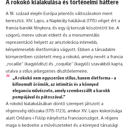
A rokokó kialakulása és történelmi háttere
A 18. század elején Európa jelentős változásokon ment
keresztül. XIV. Lajos, a Napkirály halálával (1715) véget ért a
francia barokk fénykora, és egy új korszak köszöntött be. A
szigorú, merev udvari etikett és a monumentális
reprezentáció helyett az arisztokrácia intimebb,
kényelmesebb életformára vágyott. Ebben a társadalmi
környezetben született meg a rokokó, amely nevét a francia
„rocaille” (kagylódísz) és „coquille” (kagyló) szavakból kapta,
utalva a stílus jellegzetes díszítőelemeire.
„A rokokó nem egyszerűen stílus, hanem életforma – a
kifinomult örömök, az intimitás és a könnyed
elegancia művészete, amely szembeszállt a barokk
pompájával és pátoszával.”
A rokokó kialakulásában döntő szerepet játszott a
régensség időszaka (1715-1723), amikor XV. Lajos kiskorúsága
alatt Orléans-i Fülöp irányította Franciaországot. A régens
maga is kedvelte a művészeteket és a könnyed társasági