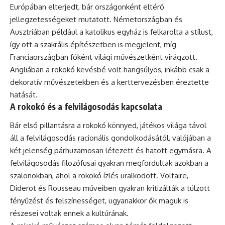
Európában elterjedt, bár országonként eltérő
jellegzetességeket mutatott. Németországban és
Ausztriában például a katolikus egyház is felkarolta a stílust,
így ott a szakrális építészetben is megjelent, míg
Franciaországban főként világi művészetként virágzott.
Angliában a rokokó kevésbé volt hangsúlyos, inkább csak a
dekoratív művészetekben és a kerttervezésben éreztette
hatását.
A rokokó és a felvilágosodás kapcsolata
Bár első pillantásra a rokokó könnyed, játékos világa távol
áll a felvilágosodás racionális gondolkodásától, valójában a
két jelenség párhuzamosan létezett és hatott egymásra. A
felvilágosodás filozófusai gyakran megfordultak azokban a
szalonokban, ahol a rokokó ízlés uralkodott. Voltaire,
Diderot és Rousseau műveiben gyakran kritizálták a túlzott
fényűzést és felszínességet, ugyanakkor ők maguk is
részesei voltak ennek a kultúrának.