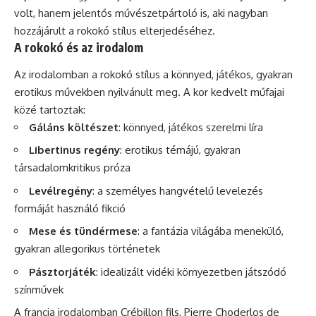
volt, hanem jelentős művészetpártoló is, aki nagyban
hozzájárult a rokokó stílus elterjedéséhez.
A rokokó és az irodalom
Az irodalomban a rokokó stílus a könnyed, játékos, gyakran
erotikus művekben nyilvánult meg. A kor kedvelt műfajai
közé tartoztak:
Gáláns költészet
: könnyed, játékos szerelmi líra
Libertinus regény
: erotikus témájú, gyakran
társadalomkritikus próza
Levélregény
: a személyes hangvételű levelezés
formáját használó fikció
Mese
és tündérmese
: a fantázia világába menekülő,
gyakran allegorikus történetek
Pásztorjáték
: idealizált vidéki környezetben játszódó
színművek
A francia irodalomban Crébillon fils, Pierre Choderlos de