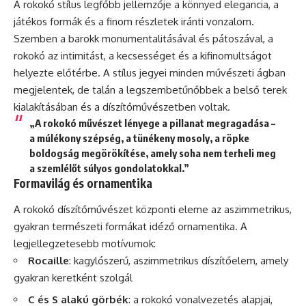
A rokokó stílus legfőbb jellemzője a könnyed elegancia, a
játékos formák és a finom részletek iránti vonzalom.
Szemben a barokk monumentalitásával és pátoszával, a
rokokó az intimitást, a kecsességet és a kifinomultságot
helyezte előtérbe. A stílus jegyei minden művészeti ágban
megjelentek, de talán a legszembetűnőbbek a belső terek
kialakításában és a díszítőművészetben voltak.
„A rokokó művészet lényege a pillanat megragadása –
a múlékony szépség, a tünékeny mosoly, a röpke
boldogság megörökítése, amely soha nem terheli meg
a szemlélőt súlyos gondolatokkal.”
Formavilág és ornamentika
A rokokó díszítőművészet központi eleme az aszimmetrikus,
gyakran természeti formákat idéző ornamentika. A
legjellegzetesebb motívumok:
Rocaille
: kagylószerű, aszimmetrikus díszítőelem, amely
gyakran keretként szolgál
C és S alakú görbék
: a rokokó vonalvezetés alapjai,