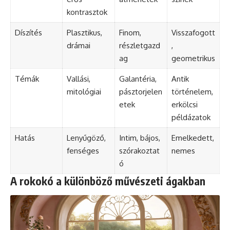
kontrasztok
Díszítés
Plasztikus,
Finom,
Visszafogott
drámai
részletgazd
,
ag
geometrikus
Témák
Vallási,
Galantéria,
Antik
mitológiai
pásztorjelen
történelem,
etek
erkölcsi
példázatok
Hatás
Lenyűgöző,
Intim, bájos,
Emelkedett,
fenséges
szórakoztat
nemes
ó
A rokokó a különböző művészeti ágakban