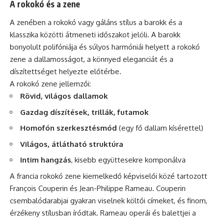
A rokokó és a zene
A zenében a rokokó vagy gáláns stílus a barokk és a
klasszika közötti átmeneti időszakot jelöli. A barokk
bonyolult polifóniája és súlyos harmóniái helyett a rokokó
zene a dallamosságot, a könnyed eleganciát és a
díszítettséget helyezte előtérbe.
A rokokó zene jellemzői:
Rövid, világos dallamok
Gazdag díszítések, trillák, futamok
Homofón szerkesztésmód
(egy fő dallam kísérettel)
Világos, átlátható struktúra
Intim hangzás
, kisebb együttesekre komponálva
A francia rokokó zene kiemelkedő képviselői közé tartozott
François Couperin és Jean-Philippe Rameau. Couperin
csembalódarabjai gyakran viselnek költői címeket, és finom,
érzékeny stílusban íródtak. Rameau operái és balettjei a