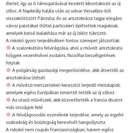
életet, így az ő támogatásával kezdett kibontakozni az új
stílus. A Napkirály halála után az udvar Versailles-ból
visszaköltözött Párizsba, és az arisztokrácia tagjai elegáns
városi palotákat (hôtel particulier) építtettek maguknak,
amelyek belső kialakítása már az új ízlést tükrözte.
A rokokó gyors terjedésében fontos szerepet játszottak:
A szalonkultúra felvirágzása, ahol a művelt arisztokrata
hölgyek vezetésével irodalmi, filozófiai beszélgetések
folytak
A polgárság gazdasági megerősödése, akik átvették az
arisztokrácia ízlését
A művészi metszeteken keresztül terjedő mintalapok,
amelyek egész Európában ismertté tették az új stílust
Az utazó művészek, akik közvetítették a francia divatot
más országok felé
A felvilágosodás eszméinek terjedése, amely az egyéni
szabadság és boldogság keresését hangsúlyozta
A rokokó nem csupán Franciaországban, hanem egész