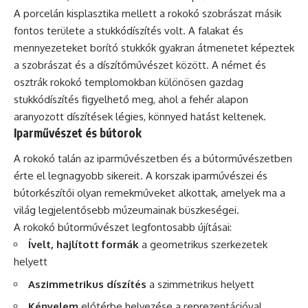
A porcelán kisplasztika mellett a rokokó szobrászat másik
fontos területe a stukkódíszítés volt. A falakat és
mennyezeteket borító stukkók gyakran átmenetet képeztek
a szobrászat és a díszítőművészet között. A német és
osztrák rokokó templomokban különösen gazdag
stukkódíszítés figyelhető meg, ahol a fehér alapon
aranyozott díszítések légies, könnyed hatást keltenek.
Iparművészet és bútorok
A rokokó talán az iparművészetben és a bútorművészetben
érte el legnagyobb sikereit. A korszak iparművészei és
bútorkészítői olyan remekműveket alkottak, amelyek ma a
világ legjelentősebb múzeumainak büszkeségei.
A rokokó bútorművészet legfontosabb újításai:
Ívelt, hajlított formák
a geometrikus szerkezetek
helyett
Aszimmetrikus díszítés
a szimmetrikus helyett
Kényelem
előtérbe helyezése a reprezentációval