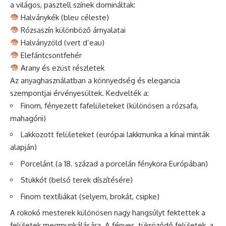
a világos, pasztell színek domináltak:
Halványkék (bleu céleste)
Rózsaszín különböző árnyalatai
Halványzöld (vert d’eau)
Elefántcsontfehér
Arany és ezüst részletek
Az anyaghasználatban a könnyedség és elegancia
szempontjai érvényesültek. Kedvelték a:
Finom, fényezett fafelületeket (különösen a rózsafa,
mahagóni)
Lakkozott felületeket (európai lakkmunka a kínai minták
alapján)
Porcelánt (a 18. század a porcelán fénykora Európában)
Stukkót (belső terek díszítésére)
Finom textíliákat (selyem, brokát, csipke)
A rokokó mesterek különösen nagy hangsúlyt fektettek a
felületek megmunkálására. A fényes, tükröződő felületek, a