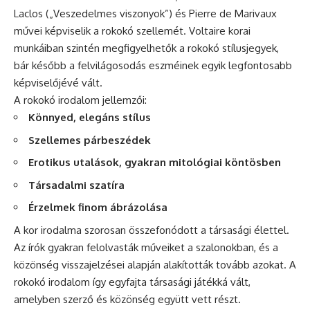
Laclos („Veszedelmes viszonyok”) és Pierre de Marivaux
művei képviselik a rokokó szellemét. Voltaire korai
munkáiban szintén megfigyelhetők a rokokó stílusjegyek,
bár később a felvilágosodás eszméinek egyik legfontosabb
képviselőjévé vált.
A rokokó irodalom jellemzői:
Könnyed, elegáns stílus
Szellemes párbeszédek
Erotikus utalások, gyakran mitológiai köntösben
Társadalmi szatíra
Érzelmek finom ábrázolása
A kor irodalma szorosan összefonódott a társasági élettel.
Az írók gyakran felolvasták műveiket a szalonokban, és a
közönség visszajelzései alapján alakították tovább azokat. A
rokokó irodalom így egyfajta társasági játékká vált,
amelyben szerző és közönség együtt vett részt.