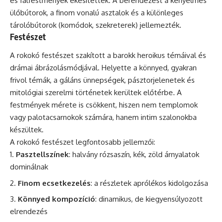
és falfestmények ékesítették. A berendezést a kényelmes
ülőbútorok, a finom vonalú asztalok és a különleges
tárolóbútorok (komódok, szekreterek) jellemezték.
Festészet
A rokokó festészet szakított a barokk heroikus témáival és
drámai ábrázolásmódjával. Helyette a könnyed, gyakran
frivol témák, a gáláns ünnepségek, pásztorjelenetek és
mitológiai szerelmi történetek kerültek előtérbe. A
festmények mérete is csökkent, hiszen nem templomok
vagy palotacsarnokok számára, hanem intim szalonokba
készültek.
A rokokó festészet legfontosabb jellemzői:
Pasztellszínek
: halvány rózsaszín, kék, zöld árnyalatok
dominálnak
Finom ecsetkezelés
: a részletek aprólékos kidolgozása
Könnyed kompozíció
: dinamikus, de kiegyensúlyozott
elrendezés