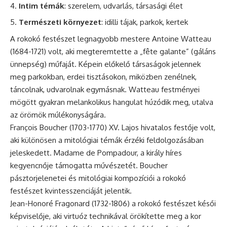
Intim témák
: szerelem, udvarlás, társasági élet
Természeti környezet
: idilli tájak, parkok, kertek
A rokokó festészet legnagyobb mestere Antoine Watteau
(1684-1721) volt, aki megteremtette a „fête galante” (gáláns
ünnepség) műfaját. Képein előkelő társaságok jelennek
meg parkokban, erdei tisztásokon, miközben zenélnek,
táncolnak, udvarolnak egymásnak. Watteau festményei
mögött gyakran melankolikus hangulat húzódik meg, utalva
az örömök múlékonyságára.
François Boucher (1703-1770) XV. Lajos hivatalos festője volt,
aki különösen a mitológiai témák érzéki feldolgozásában
jeleskedett. Madame de Pompadour, a király híres
kegyencnője támogatta művészetét. Boucher
pásztorjelenetei és mitológiai kompozíciói a rokokó
festészet kvintesszenciáját jelentik.
Jean-Honoré Fragonard (1732-1806) a rokokó festészet késői
képviselője, aki virtuóz technikával örökítette meg a kor