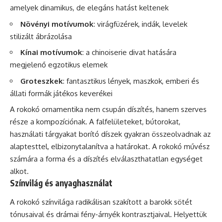
amelyek dinamikus, de elegáns hatást keltenek
Növényi motívumok
: virágfüzérek, indák, levelek
stilizált ábrázolása
Kínai motívumok
: a chinoiserie divat hatására
megjelenő egzotikus elemek
Groteszkek
: fantasztikus lények, maszkok, emberi és
állati formák játékos keverékei
A rokokó ornamentika nem csupán díszítés, hanem szerves
része a kompozíciónak. A falfelületeket, bútorokat,
használati tárgyakat borító díszek gyakran összeolvadnak az
alaptesttel, elbizonytalanítva a határokat. A rokokó művész
számára a forma és a díszítés elválaszthatatlan egységet
alkot.
Színvilág és anyaghasználat
A rokokó színvilága radikálisan szakított a barokk sötét
tónusaival és drámai fény-árnyék kontrasztjaival. Helyettük