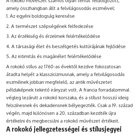
A rokokó művészet számos olyan témát feldolgozott,
amely összhangban állt a felvilágosodás eszméivel:
Az egyéni boldogság keresése
A természet szépségének felfedezése
Az érzékiség és érzelmek felértékelődése
A társasági élet és beszélgetés kultúrájának fejlődése
Az intimitás és magánélet felértékelődése
A rokokó stílus az 1760-as évektől kezdve fokozatosan
átadta helyét a klasszicizmusnak, amely a felvilágosodás
eszméinek jobban megfelelő, az antik művészetet
példaképnek tekintő irányzat volt. A francia forradalommal
végleg lezárult a rokokó korszaka, és a stílust hosszú ideig
felszínesnek és dekadensnek bélyegezték. Csak a 19. század
végén, majd különösen a 20. században kezdték újra
értékelni és megbecsülni a rokokó művészet értékeit.
A rokokó jellegzetességei és stílusjegyei