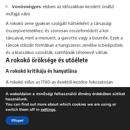
Vonósnégyes
: ebben az időszakban kezdett önálló
műfajjá válni
A rokokó zene gyakran szolgált háttérként a társasági
összejövetelekhez, és szorosan összefonódott a kor
táncaival, mint a menuett, a gavotte vagy a bourrée. Ezek a
táncok stilizált formában a hangszeres zenébe is beépültek,
és a klasszikus szonáták, szimfóniák tételeivé váltak.
A rokokó öröksége és utóélete
A rokokó kritikája és hanyatlása
A rokokó stílus az 1760-as évektől kezdve fokozatosan
háttérbe szorult. A kritikusok felszínességgel, túlzott
A weboldalon a minőségi felhasználói élmény érdekében sütiket
díszítettséggel és erkölcsi lazasággal vádolták. A
használunk.
felvilágosodás filozófusai, különösen Rousseau, bírálták a
You can find out more about which cookies we are using or
switch them off in
settings
.
mesterkéltséget és a természetestől való eltávolodást,
amit a rokokóban láttak.
Elfogad
„A rokokó bukása nem csupán ízlésbeli változás volt,