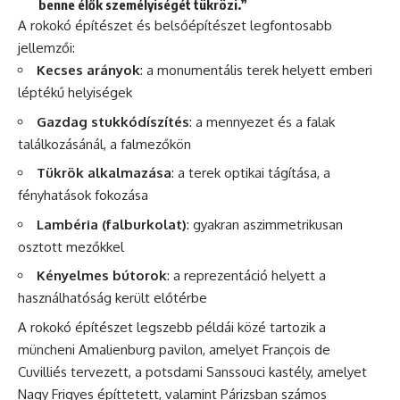
benne élők személyiségét tükrözi.”
A rokokó építészet és belsőépítészet legfontosabb
jellemzői:
Kecses arányok
: a monumentális terek helyett emberi
léptékű helyiségek
Gazdag stukkódíszítés
: a mennyezet és a falak
találkozásánál, a falmezőkön
Tükrök alkalmazása
: a terek optikai tágítása, a
fényhatások fokozása
Lambéria (falburkolat)
: gyakran aszimmetrikusan
osztott mezőkkel
Kényelmes bútorok
: a reprezentáció helyett a
használhatóság került előtérbe
A rokokó építészet legszebb példái közé tartozik a
müncheni Amalienburg pavilon, amelyet François de
Cuvilliés tervezett, a potsdami Sanssouci kastély, amelyet
Nagy Frigyes építtetett, valamint Párizsban számos