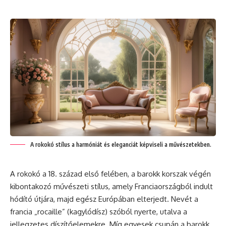
A rokokó stílus a harmóniát és eleganciát képviseli a művészetekben.
A rokokó a 18. század első felében, a barokk korszak végén
kibontakozó művészeti stílus, amely Franciaországból indult
hódító útjára, majd egész Európában elterjedt. Nevét a
francia „rocaille” (kagylódísz) szóból nyerte, utalva a
jellegzetes díszítőelemekre. Míg egyesek csupán a barokk