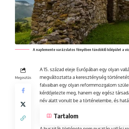
A naplemente varázslatos fényében tündöklő kőépület a vid
A 15. század eleje Európában egy olyan val
megváltoztatta a kereszténység történetét.
Megosztás
falvaiban egy olyan reformmozgalom szület
kérdőjelezte meg, hanem egy egész társada
név alatt vonult be a történelembe, és hat
Tartalom
A husziták története nem pusztán vallási re