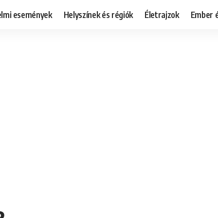
elmi események
Helyszínek és régiók
Életrajzok
Ember é