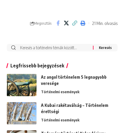
21 Min. olvasás
Megosztás
Search
for:
Legfrissebb bejegyzések
Az angol történelem 5 legnagyobb
veresége
Történelmi események
A Kubai rakétaválság – Történelem
érettségi
Történelmi események