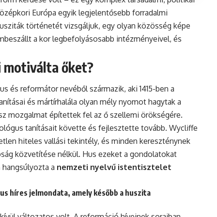
 középkori Európa egyik legjelentősebb forradalmi
sziták történetét vizsgáljuk, egy olyan közösség képe
mbeszállt a kor legbefolyásosabb intézményeivel, és
i motiválta őket?
s és reformátor nevéből származik, aki 1415-ben a
anításai és mártírhalála olyan mély nyomot hagytak a
z mozgalmat építettek fel az ő szellemi örökségére.
lógus tanításait követte és fejlesztette tovább. Wycliffe
gyetlen hiteles vallási tekintély, és minden kereszténynek
apság közvetítése nélkül. Hus ezeket a gondolatokat
n hangsúlyozta a
nemzeti nyelvű istentisztelet
Hus híres jelmondata, amely később a huszita
ívül változatos volt. A reformáció híveinek soraiban