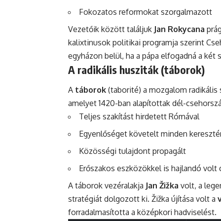
Fokozatos reformokat szorgalmazott
Vezetőik között találjuk
Jan Rokycana
prág
kalixtinusok politikai programja szerint Cs
egyházon belül, ha a pápa elfogadná a két s
A radikális husziták (táborok)
A
táborok
(taborité) a mozgalom radikális 
amelyet 1420-ban alapítottak dél-csehorszá
Teljes szakítást hirdetett Rómával
Egyenlőséget követelt minden kereszté
Közösségi tulajdont propagált
Erőszakos eszközökkel is hajlandó volt cé
A táborok vezéralakja
Jan Žižka
volt, a lege
stratégiát dolgozott ki. Žižka újítása volt a
forradalmasította a középkori hadviselést.