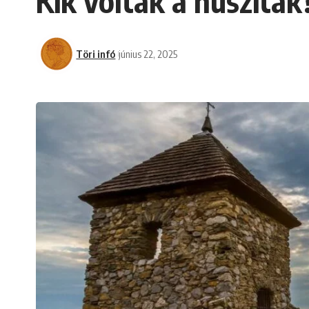
Kik voltak a husziták
Töri infó
június 22, 2025