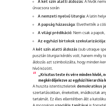
A két szín alatti áldozás
: A hívők nem
úrvacsora során
A nemzeti nyelvű liturgia
: A latin hel
A papság házassága
: Elvethették a cö
A világi prédikáció
: Nem csak a papok, 
Az egyházi birtokok szekularizációja
A
két szín alatti áldozás
(sub utraque spe
pusztán liturgiai kérdés volt, hanem mély te
áldozás azt szimbolizálta, hogy minden ker
hívő között.
„Krisztus teste és vére minden hívőé, ne
megkérdőjelezve az egyházi hierarchia k
A huszita istentiszteletek
demokratikus j
szertartásokban, énekeltek, imádkoztak any
tartalmát. Ez éles ellentétben állt a katoliku
A mozgalom
szociális tanításai
is forrada