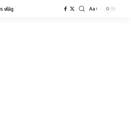
s világ
Aa
Font
Resizer