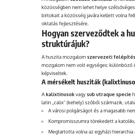
közösségben nem lehet helye szélsőséges
birtokait a közösség javára kellett volna 
oktatás fejlesztésére.
Hogyan szerveződtek a hus
struktúrájuk?
A huszita mozgalom
szervezeti felépíté
mozgalom nem volt egységes: különböző irán
képviseltek.
A mérsékelt husziták (kalixtinus
A
kalixtinusok
vagy
sub utraque specie
h
latin „calix” (kehely) szóból származik, utalv
A városi polgárságot és a magasabb ne
Kompromisszumra törekedett a katoliku
Megtartotta volna az egyházi hierarchia a