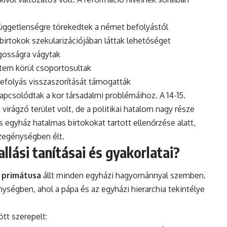
 függetlenségre törekedtek a német befolyástól
 birtokok szekularizációjában láttak lehetőséget
ágosságra vágytak
yetem körül csoportosultak
befolyás visszaszorítását támogatták
pcsolódtak a kor társadalmi problémáihoz. A 14-15.
irágzó terület volt, de a politikai hatalom nagy része
egyház hatalmas birtokokat tartott ellenőrzése alatt,
zegénységben élt.
llási tanításai és gyakorlatai?
a primátusa
állt minden egyházi hagyománnyal szemben.
énységben, ahol a pápa és az egyházi hierarchia tekintélye
ött szerepelt: