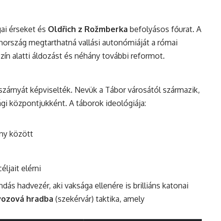
ai érseket és
Oldřich z Rožmberka
befolyásos főurat. A
ehország megtarthatná vallási autonómiáját a római
zín alatti áldozást és néhány további reformot.
szárnyát képviselték. Nevük a Tábor városától származik,
gi központjukként. A táborok ideológiája:
ny között
ljait elérni
ndás hadvezér, aki vaksága ellenére is brilliáns katonai
vozová hradba
(szekérvár) taktika, amely