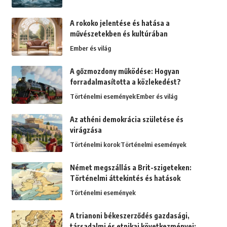
A rokoko jelentése és hatása a
művészetekben és kultúrában
Ember és világ
A gőzmozdony működése: Hogyan
forradalmasította a közlekedést?
Történelmi események
Ember és világ
Az athéni demokrácia születése és
virágzása
Történelmi korok
Történelmi események
Német megszállás a Brit-szigeteken:
Történelmi áttekintés és hatások
Történelmi események
A trianoni békeszerződés gazdasági,
társadalmi és etnikai következményei: