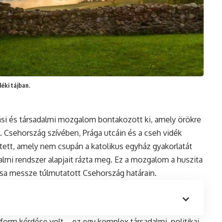
éki tájban.
lási és társadalmi mozgalom bontakozott ki, amely örökre
 Csehország szívében, Prága utcáin és a cseh vidék
ett, amely nem csupán a katolikus egyház gyakorlatát
lmi rendszer alapjait rázta meg. Ez a mozgalom a huszita
ása messze túlmutatott Csehország határain.
form kérdése volt – ez egy komplex társadalmi, politikai