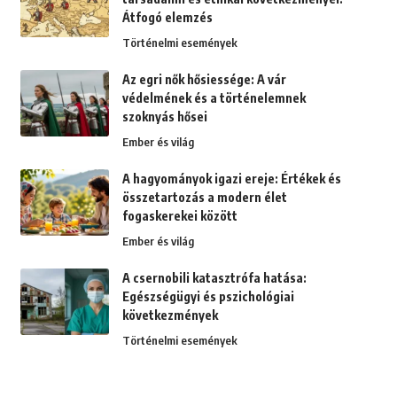
Átfogó elemzés
Történelmi események
Az egri nők hősiessége: A vár
védelmének és a történelemnek
szoknyás hősei
Ember és világ
A hagyományok igazi ereje: Értékek és
összetartozás a modern élet
fogaskerekei között
Ember és világ
A csernobili katasztrófa hatása:
Egészségügyi és pszichológiai
következmények
Történelmi események