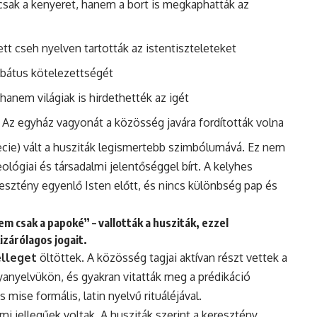
csak a kenyeret, hanem a bort is megkaphatták az
yett cseh nyelven tartották az istentiszteleteket
libátus kötelezettségét
hanem világiak is hirdethették az igét
: Az egyház vagyonát a közösség javára fordították volna
cie) vált a husziták legismertebb szimbólumává. Ez nem
ológiai és társadalmi jelentőséggel bírt. A kelyhes
esztény egyenlő Isten előtt, és nincs különbség pap és
m csak a papoké” – vallották a husziták, ezzel
izárólagos jogait.
elleget
öltöttek. A közösség tagjai aktívan részt vettek a
anyelvükön, és gyakran vitatták meg a prédikáció
s mise formális, latin nyelvű rituáléjával.
lmi jellegűek voltak. A husziták szerint a keresztény