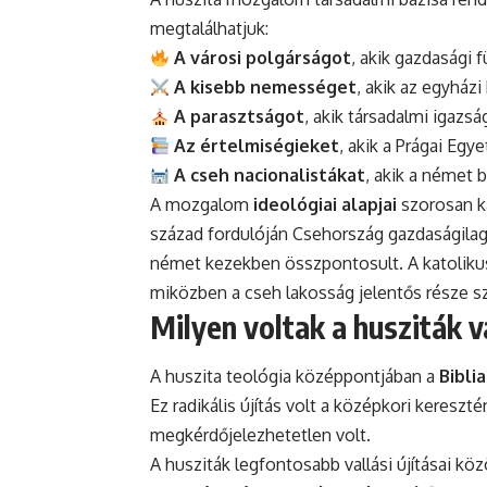
megtalálhatjuk:
A városi polgárságot
, akik gazdasági
A kisebb nemességet
, akik az egyházi
A parasztságot
, akik társadalmi igazs
Az értelmiségieket
, akik a Prágai Eg
A cseh nacionalistákat
, akik a német 
A mozgalom
ideológiai alapjai
szorosan ka
század fordulóján Csehország gazdaságilag v
német kezekben összpontosult. A katolikus 
miközben a cseh lakosság jelentős része s
Milyen voltak a husziták va
A huszita teológia középpontjában a
Bibli
Ez radikális újítás volt a középkori kereszt
megkérdőjelezhetetlen volt.
A husziták legfontosabb vallási újításai köz