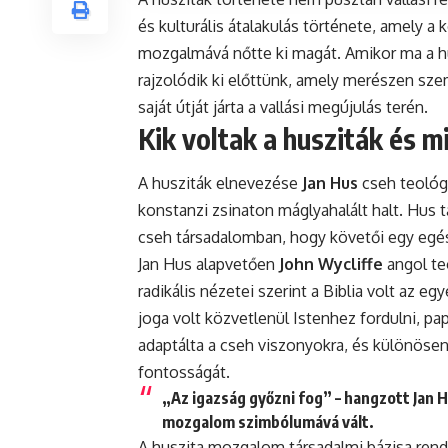
és kulturális átalakulás története, amely a
mozgalmává nőtte ki magát. Amikor ma a hu
rajzolódik ki előttünk, amely merészen sze
saját útját járta a vallási megújulás terén.
Kik voltak a husziták és m
A husziták elnevezése
Jan Hus
cseh teológu
konstanzi zsinaton máglyahalált halt. Hus t
cseh társadalomban, hogy követői egy egés
Jan Hus alapvetően
John Wycliffe
angol teo
radikális nézetei szerint a Biblia volt az e
joga volt közvetlenül Istenhez fordulni, p
adaptálta a cseh viszonyokra, és különöse
fontosságát.
„Az igazság győzni fog” – hangzott Jan 
mozgalom szimbólumává vált.
A huszita mozgalom társadalmi bázisa rendk