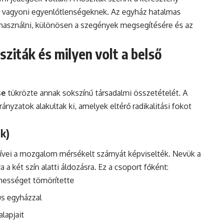
 vagyoni egyenlőtlenségeknek. Az egyház hatalmas
felhasználni, különösen a szegények megsegítésére és az
ziták és milyen volt a belső
se
tükrözte annak sokszínű társadalmi összetételét. A
yzatok alakultak ki, amelyek eltérő radikalitási fokot
ok)
ívei a mozgalom mérsékelt szárnyát képviselték. Nevük a
a a két szín alatti áldozásra. Ez a csoport főként:
mességet tömörítette
s egyházzal
lapjait