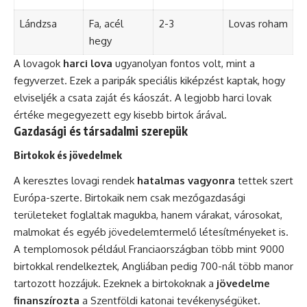
Lándzsa
Fa, acél
2-3
Lovas roham
hegy
A lovagok
harci lova
ugyanolyan fontos volt, mint a
fegyverzet. Ezek a paripák speciális kiképzést kaptak, hogy
elviseljék a csata zaját és káoszát. A legjobb harci lovak
értéke megegyezett egy kisebb birtok árával.
Gazdasági és társadalmi szerepük
Birtokok és jövedelmek
A keresztes lovagi rendek
hatalmas vagyonra
tettek szert
Európa-szerte. Birtokaik nem csak mezőgazdasági
területeket foglaltak magukba, hanem várakat, városokat,
malmokat és egyéb jövedelemtermelő létesítményeket is.
A templomosok például Franciaországban több mint 9000
birtokkal rendelkeztek, Angliában pedig 700-nál több manor
tartozott hozzájuk. Ezeknek a birtokoknak a
jövedelme
finanszírozta
a Szentföldi katonai tevékenységüket.