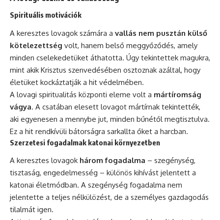
Spirituális motivációk
A keresztes lovagok számára a
vallás nem pusztán külső
kötelezettség
volt, hanem belső meggyőződés, amely
minden cselekedetüket áthatotta. Úgy tekintettek magukra,
mint akik Krisztus szenvedésében osztoznak azáltal, hogy
életüket kockáztatják a hit védelmében.
A lovagi spiritualitás központi eleme volt a
mártíromság
vágya
. A csatában elesett lovagot mártírnak tekintették,
aki egyenesen a mennybe jut, minden bűnétől megtisztulva.
Ez a hit rendkívüli bátorságra sarkallta őket a harcban.
Szerzetesi fogadalmak katonai környezetben
A keresztes lovagok
három fogadalma
– szegénység,
tisztaság, engedelmesség – különös kihívást jelentett a
katonai életmódban. A szegénység fogadalma nem
jelentette a teljes nélkülözést, de a személyes gazdagodás
tilalmát igen.