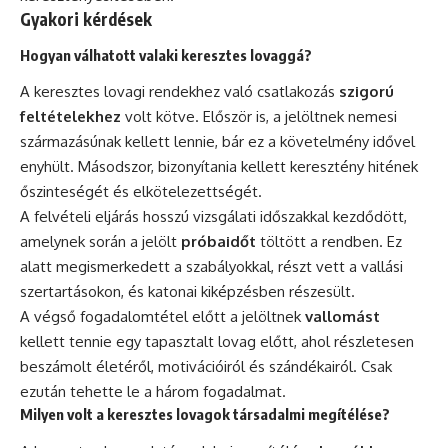
Gyakori kérdések
Hogyan válhatott valaki keresztes lovaggá?
A keresztes lovagi rendekhez való csatlakozás
szigorú
feltételekhez
volt kötve. Először is, a jelöltnek nemesi
származásúnak kellett lennie, bár ez a követelmény idővel
enyhült. Másodszor, bizonyítania kellett keresztény hitének
őszinteségét és elkötelezettségét.
A felvételi eljárás hosszú vizsgálati időszakkal kezdődött,
amelynek során a jelölt
próbaidőt
töltött a rendben. Ez
alatt megismerkedett a szabályokkal, részt vett a vallási
szertartásokon, és katonai kiképzésben részesült.
A végső fogadalomtétel előtt a jelöltnek
vallomást
kellett tennie egy tapasztalt lovag előtt, ahol részletesen
beszámolt életéről, motivációiról és szándékairól. Csak
ezután tehette le a három fogadalmat.
Milyen volt a keresztes lovagok társadalmi megítélése?