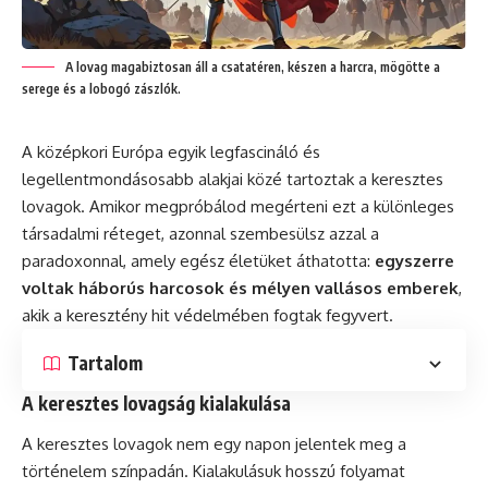
A lovag magabiztosan áll a csatatéren, készen a harcra, mögötte a
serege és a lobogó zászlók.
A középkori Európa egyik legfascináló és
legellentmondásosabb alakjai közé tartoztak a keresztes
lovagok. Amikor megpróbálod megérteni ezt a különleges
társadalmi réteget, azonnal szembesülsz azzal a
paradoxonnal, amely egész életüket áthatotta:
egyszerre
voltak háborús harcosok és mélyen vallásos emberek
,
akik a keresztény hit védelmében fogtak fegyvert.
Tartalom
A keresztes lovagság kialakulása
A keresztes lovagok nem egy napon jelentek meg a
történelem színpadán. Kialakulásuk hosszú folyamat