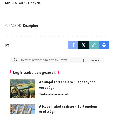
Mit? – Mikor? – Hogyan?
TAGGED:
Középkor
Search
for:
Legfrissebb bejegyzések
Az angol történelem 5 legnagyobb
veresége
Történelmi események
A Kubai rakétaválság – Történelem
érettségi