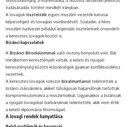
orvostudomány, a matematika, a filozófia területén jelentős
tudásátadás történt mindkét irányban.
A lovagok
tisztelték
egyes muszlim vezetők katonai
képességeit és lovagias viselkedését. Szaladin, a híres
muszlim hadvezér például legendás tiszteletnek örvendett
a keresztes lovagok között is.
Bizánci kapcsolatok
A
Bizánci Birodalommal
való viszony bonyolult volt. Bár
mindketten keresztények voltak, a keleti és nyugati
kereszténység közötti különbségek gyakran konfliktusokhoz
vezettek.
A keresztes lovagok sokszor
bizalmatlanul
tekintettek a
bizánci császárokra, akiket túlságosan hajlandónak tartottak
kompromisszumokra a muszlimokkal. Ugyanakkor a bizánciak
a nyugati lovagokat barbároknak tekintették, akik nem értik
a keleti diplomácia finomságait.
A lovagi rendek hanyatlása
Belső problémák és korrupció