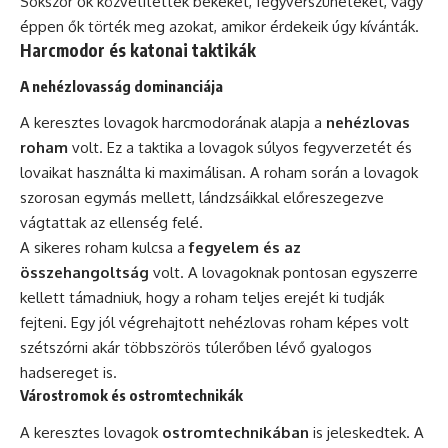
Sokszor ők közvetítettek békéket, fegyverszüneteket, vagy
éppen ők törték meg azokat, amikor érdekeik úgy kívánták.
Harcmodor és katonai taktikák
A nehézlovasság dominanciája
A keresztes lovagok harcmodorának alapja a
nehézlovas
roham
volt. Ez a taktika a lovagok súlyos fegyverzetét és
lovaikat használta ki maximálisan. A roham során a lovagok
szorosan egymás mellett, lándzsáikkal előreszegezve
vágtattak az ellenség felé.
A sikeres roham kulcsa a
fegyelem és az
összehangoltság
volt. A lovagoknak pontosan egyszerre
kellett támadniuk, hogy a roham teljes erejét ki tudják
fejteni. Egy jól végrehajtott nehézlovas roham képes volt
szétszórni akár többszörös túlerőben lévő gyalogos
hadsereget is.
Várostromok és ostromtechnikák
A keresztes lovagok
ostromtechnikában
is jeleskedtek. A