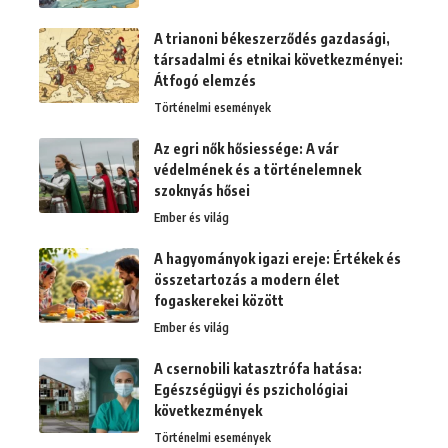
A trianoni békeszerződés gazdasági,
társadalmi és etnikai következményei:
Átfogó elemzés
Történelmi események
Az egri nők hősiessége: A vár
védelmének és a történelemnek
szoknyás hősei
Ember és világ
A hagyományok igazi ereje: Értékek és
összetartozás a modern élet
fogaskerekei között
Ember és világ
A csernobili katasztrófa hatása:
Egészségügyi és pszichológiai
következmények
Történelmi események