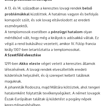
A 13. és 14. században a keresztes lovagi rendek
belső
problémákkal
küzdöttek. A hatalmas vagyon és befolyás
korrupciót szült, és sok lovag eltávolodott az eredeti
eszményektől.
A templomosok esetében a
pénzügyi hatalom
olyan
mértékűvé vált, hogy még a királyok is adósaikká váltak. Ez
végül a rend bukásához vezetett, amikor IV. Fülöp francia
király 1307-ben letartóztatta a templomosokat.
A Szentföld elvesztése
1291-ben
Akko eleste
véget vetett a keresztes államok
létezésének. A lovagi rendek elveszítették eredeti
küldetésük helyszínét, és új szerepet kellett találniuk
maguknak.
A johanniták Rodoszra, majd Máltára költöztek, ahol tengeri
hatalomként folytatták tevékenységüket. A német lovagok
Észak-Európában találtak új küldetést a pogány népek
keresztényesítésében.