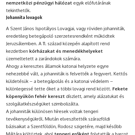
nemzetközi pénzügyi hálózat
egyik előfutárának
tekinthetők.
Johannita lovagok
A Szent János Ispotályos Lovagjai, vagy röviden johanniták,
eredetileg betegápoló szerzetesrendként működtek
Jeruzsálemben. A 11. század közepén alapított rend
kezdetben
kórházakat és menedékhelyeket
üzemeltetett a zarándokok számára.
Ahogy a keresztes államok katonai helyzete egyre
nehezebbé vált, a johanniták is felvették a fegyvert. Kettős
küldetésük – a betegápolás és a katonai védelem –
különlegessé tette őket a többi lovagi rend között.
Fekete
köpenyükön fehér kereszt
díszlett, amely alázatukat és
szolgálatkészségüket szimbolizálta.
A johanniták különösen híresek voltak tengeri
tevékenységükről. Miután elveszítették szárazföldi
bázisaikat a Szentföldön, Rodosz szigetére, majd később
Máltára költöztek, ahol
tengeri erőként
folytatták a harcot