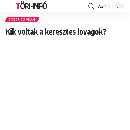
TÖRI-INFÓ
Aa
Font
Resizer
EMBER ÉS VILÁG
Kik voltak a keresztes lovagok?