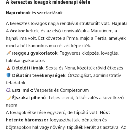
A keresztes lovagok mindennapi élete
Napi rutinok és szertartások
A keresztes lovagok napja rendkívül strukturált volt.
Hajnali
4 órakor
keltek, és az első tennivalójuk a Matutinum, a
hajnali ima volt. Ezt követte a Prima, majd a Tertia, amelyek
mind a hét kanonikus ima részét képezték.
Reggeli gyakorlatok
: Fegyveres kiképzés, lovaglás,
taktikai gyakorlatok
Délelőtti imák
: Sexta és Nona, közöttük rövid étkezés
Délutáni tevékenységek
: Őrszolgálat, adminisztratív
feladatok
Esti imák
: Vesperás és Completorium
Éjszakai pihenő
: Teljes csend, felkészülés a következő
napra
A lovagok étkezése egyszerű, de tápláló volt.
Húst
hetente háromszor
fogyaszthattak, pénteken és
böjtnapokon hal vagy növényi táplálék került az asztalra. Az