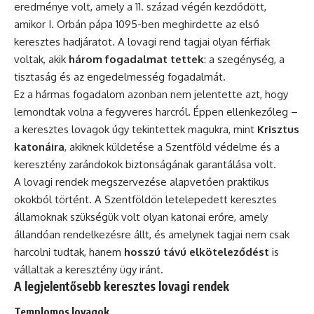
eredménye volt, amely a 11. század végén kezdődött,
amikor I. Orbán pápa 1095-ben meghirdette az első
keresztes hadjáratot. A lovagi rend tagjai olyan férfiak
voltak, akik
három fogadalmat tettek
: a szegénység, a
tisztaság és az engedelmesség fogadalmát.
Ez a hármas fogadalom azonban nem jelentette azt, hogy
lemondtak volna a fegyveres harcról. Éppen ellenkezőleg –
a keresztes lovagok úgy tekintettek magukra, mint
Krisztus
katonáira
, akiknek küldetése a Szentföld védelme és a
keresztény zarándokok biztonságának garantálása volt.
A lovagi rendek megszervezése alapvetően praktikus
okokból történt. A Szentföldön letelepedett keresztes
államoknak szükségük volt olyan katonai erőre, amely
állandóan rendelkezésre állt, és amelynek tagjai nem csak
harcolni tudtak, hanem
hosszú távú elköteleződést
is
vállaltak a keresztény ügy iránt.
A legjelentősebb keresztes lovagi rendek
Templomos lovagok