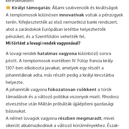
kereskedelem
Királyi támogatás
: Állami szubvenciók és kiváltságok
A templomosok különösen
innovatívak
voltak a pénzügyek
terén. Kifejlesztették az első nemzetközi banki rendszert,
ahol a zarándokok Európában letétbe helyezhették
pénzüket, és a Szentföldön vehették fel.
Mi történt a lovagi rendek vagyonával?
A lovagi rendek
hatalmas vagyona
különböző sorsra
jutott. A templomosok esetében IV. Fülöp francia király
1307-ben elkobozta javaikat, amelyek egy részét a
johannitáknak adta, más részét pedig a királyi kincstárba
helyezte.
A johanniták vagyona
fokozatosan csökkent
a török
támadások és a változó politikai viszonyok miatt. Rhodosz
elvesztése után Máltán próbálták újjáépíteni gazdasági
bázusukat.
A német lovagok vagyona
részben megmaradt
, mivel
sikerült alkalmazkodniuk a változó körülményekhez. Észak-