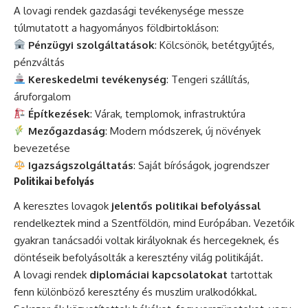
A lovagi rendek gazdasági tevékenysége messze
túlmutatott a hagyományos földbirtokláson:
Pénzügyi szolgáltatások
: Kölcsönök, betétgyűjtés,
pénzváltás
Kereskedelmi tevékenység
: Tengeri szállítás,
áruforgalom
Építkezések
: Várak, templomok, infrastruktúra
Mezőgazdaság
: Modern módszerek, új növények
bevezetése
Igazságszolgáltatás
: Saját bíróságok, jogrendszer
Politikai befolyás
A keresztes lovagok
jelentős politikai befolyással
rendelkeztek mind a Szentföldön, mind Európában. Vezetőik
gyakran tanácsadói voltak királyoknak és hercegeknek, és
döntéseik befolyásolták a keresztény világ politikáját.
A lovagi rendek
diplomáciai kapcsolatokat
tartottak
fenn különböző keresztény és muszlim uralkodókkal.