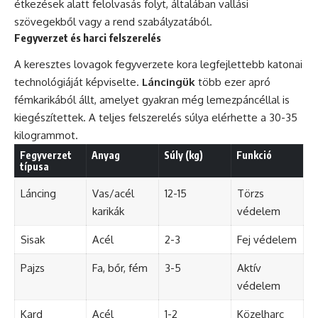
étkezések alatt felolvasás folyt, általában vallási
szövegekből vagy a rend szabályzatából.
Fegyverzet és harci felszerelés
A keresztes lovagok fegyverzete kora legfejlettebb katonai
technológiáját képviselte.
Láncingük
több ezer apró
fémkarikából állt, amelyet gyakran még lemezpáncéllal is
kiegészítettek. A teljes felszerelés súlya elérhette a 30-35
kilogrammot.
Fegyverzet
Anyag
Súly (kg)
Funkció
típusa
Láncing
Vas/acél
12-15
Törzs
karikák
védelem
Sisak
Acél
2-3
Fej védelem
Pajzs
Fa, bőr, fém
3-5
Aktív
védelem
Kard
Acél
1-2
Közelharc