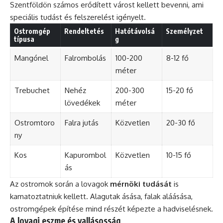
Szentföldön számos erődített várost kellett bevenni, ami
speciális tudást és felszerelést igényelt.
Ostromgép
Rendeltetés
Hatótávolsá
Személyzet
típusa
g
Mangónel
Falrombolás
100-200
8-12 fő
méter
Trebuchet
Nehéz
200-300
15-20 fő
lövedékek
méter
Ostromtoro
Falra jutás
Közvetlen
20-30 fő
ny
Kos
Kapurombol
Közvetlen
10-15 fő
ás
Az ostromok során a lovagok
mérnöki tudását
is
kamatoztatniuk kellett. Alagutak ásása, falak aláásása,
ostromgépek építése mind részét képezte a hadviselésnek.
A lovagi eszme és vallásosság