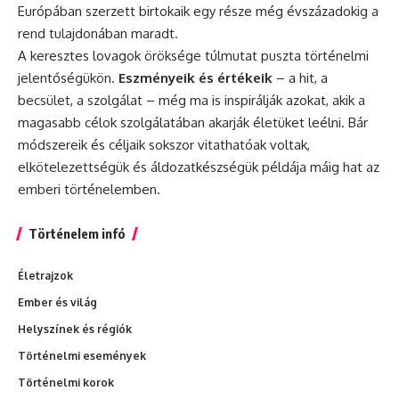
Európában szerzett birtokaik egy része még évszázadokig a
rend tulajdonában maradt.
A keresztes lovagok öröksége túlmutat puszta történelmi
jelentőségükön.
Eszményeik és értékeik
– a hit, a
becsület, a szolgálat – még ma is inspirálják azokat, akik a
magasabb célok szolgálatában akarják életüket leélni. Bár
módszereik és céljaik sokszor vitathatóak voltak,
elkötelezettségük és áldozatkészségük példája máig hat az
emberi történelemben.
Történelem infó
Életrajzok
Ember és világ
Helyszínek és régiók
Történelmi események
Történelmi korok