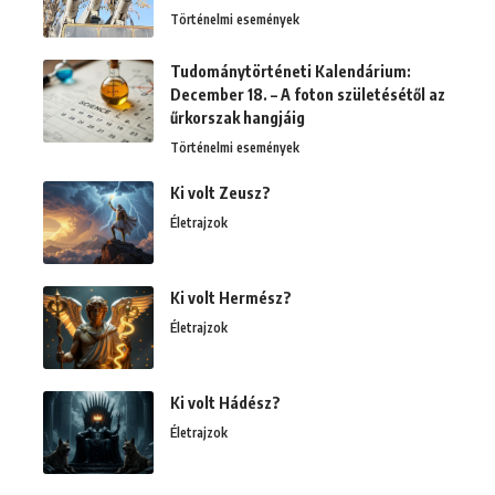
Történelmi események
Tudománytörténeti Kalendárium:
December 18. – A foton születésétől az
űrkorszak hangjáig
Történelmi események
Ki volt Zeusz?
Életrajzok
Ki volt Hermész?
Életrajzok
Ki volt Hádész?
Életrajzok