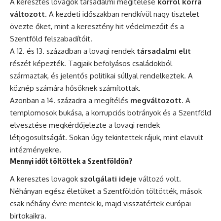
A keresztes lovagok társadalmi megítélése
korról korra
változott
. A kezdeti időszakban rendkívül nagy tisztelet
övezte őket, mint a keresztény hit védelmezőit és a
Szentföld felszabadítóit.
A 12. és 13. században a lovagi rendek
társadalmi elit
részét képezték. Tagjaik befolyásos családokból
származtak, és jelentős politikai súllyal rendelkeztek. A
köznép számára hősöknek számítottak.
Azonban a 14. századra a megítélés
megváltozott
. A
templomosok bukása, a korrupciós botrányok és a Szentföld
elvesztése megkérdőjelezte a lovagi rendek
létjogosultságát. Sokan úgy tekintettek rájuk, mint elavult
intézményekre.
Mennyi időt töltöttek a Szentföldön?
A keresztes lovagok
szolgálati ideje
változó volt.
Néhányan egész életüket a Szentföldön töltötték, mások
csak néhány évre mentek ki, majd visszatértek európai
birtokaikra.