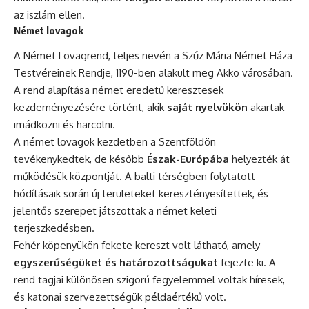
az iszlám ellen.
Német lovagok
A Német Lovagrend, teljes nevén a Szűz Mária Német Háza
Testvéreinek Rendje, 1190-ben alakult meg Akko városában.
A rend alapítása német eredetű keresztesek
kezdeményezésére történt, akik
saját nyelvükön
akartak
imádkozni és harcolni.
A német lovagok kezdetben a Szentföldön
tevékenykedtek, de később
Észak-Európába
helyezték át
működésük központját. A balti térségben folytatott
hódításaik során új területeket keresztényesítettek, és
jelentős szerepet játszottak a német keleti
terjeszkedésben.
Fehér köpenyükön fekete kereszt volt látható, amely
egyszerűségüket és határozottságukat
fejezte ki. A
rend tagjai különösen szigorú fegyelemmel voltak híresek,
és katonai szervezettségük példaértékű volt.