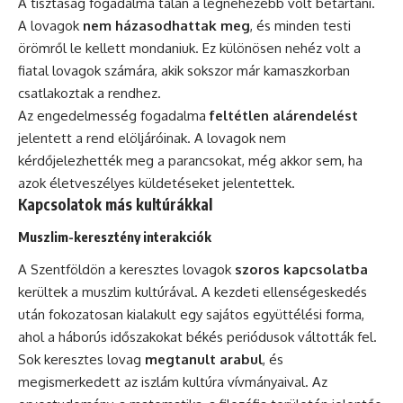
A tisztaság fogadalma talán a legnehezebb volt betartani.
A lovagok
nem házasodhattak meg
, és minden testi
örömről le kellett mondaniuk. Ez különösen nehéz volt a
fiatal lovagok számára, akik sokszor már kamaszkorban
csatlakoztak a rendhez.
Az engedelmesség fogadalma
feltétlen alárendelést
jelentett a rend elöljáróinak. A lovagok nem
kérdőjelezhették meg a parancsokat, még akkor sem, ha
azok életveszélyes küldetéseket jelentettek.
Kapcsolatok más kultúrákkal
Muszlim-keresztény interakciók
A Szentföldön a keresztes lovagok
szoros kapcsolatba
kerültek a muszlim kultúrával. A kezdeti ellenségeskedés
után fokozatosan kialakult egy sajátos együttélési forma,
ahol a háborús időszakokat békés periódusok váltották fel.
Sok keresztes lovag
megtanult arabul
, és
megismerkedett az iszlám kultúra vívmányaival. Az