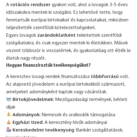
A
rotációs rendszer
gyakori volt, ahol a lovagok 3-5 éves
időszakokra mentek ki szolgálni. Ez lehetővé tette, hogy
fenntartsák európai birtokaikat és kapcsolataikat, miközben
teljesítették szentföldi kötelezettségeiket.
Egyes lovagok
zarándoklatként
tekintettek szentföldi
szolgálatukra, és csak egyszer mentek ki életükben. Mások
viszont többször is visszatértek, és gyakorlatilag ott élték le
életük nagy részét.
Hogyan finanszírozták tevékenységüket?
A keresztes lovagi rendek finanszírozása
többforrású
volt.
Az alapvető jövedelem a európai birtokokból származott,
amelyeket adományként kaptak vagy vásároltak.
Birtokjövedelmek
: Mezőgazdasági termények, bérleti
díjak
Adományok
: Nemesek és uralkodók támogatása
Egyházi tized
: A keresztény hívők adományai
Kereskedelmi tevékenység
: Bankári szolgáltatások,