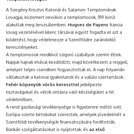
A Szegény Krisztus Katonái és Salamon Templomának
Lovagjai, közismert nevükön a templomosok, 1119 körül
alakultak meg Jeruzsálemben.
Hugues de Payens
francia
lovag vezetésével kilenc társával együtt fogadta el azt a
küldetést, hogy védelmezze a Szentföldre zarándokló
keresztényeket.
A templomosok rendkívül szigorú szabályok szerint éltek.
Napjuk hajnali imával kezdődött, majd következett a reggeli,
amelyet teljes csendben fogyasztottak el. A nap folyamán
váltakoztak a katonai gyakorlatok és a vallási szertartások.
Fehér köpenyük vörös kereszttel
jelképezte
tisztaságukat és vérük ontásra való készségüket a hit
védelmében.
A rend gazdasági tevékenysége is figyelemre méltó volt.
Európa-szerte birtokokat szereztek, amelyek jövedelmét a
Szentföldi tevékenységük finanszírozására fordították.
Bankári szolgáltatásokat is nyújtottak, és
az első