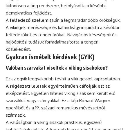
különösen a ting rendszere, befolyásolta a későbbi
demokratikus fejlődést.
A
felfedező szellem
talán a legmaradandóbb örökségük.
A vikingek merészsége és kalandvágy inspirálta a későbbi
felfedezőket és tengerjárókat. Navigációs készségeik és
hajóépítési tudásuk forradalmasította a tengeri
közlekedést.
Gyakran ismételt kérdések (GYIK)
Valóban szarvakat viseltek a viking sisakokon?
Ez az egyik leggyakoribb tévhit a vikingekkel kapcsolatban.
A régészeti leletek egyértelműen cáfolják
ezt az
elképzelést. Egyetlen hiteles viking sisak sem került elő
szarvakkal vagy szárnyakkal. Ez a kép Richard Wagner
operáiból és a 19. századi romantikus művészetből
származik.
A valóságban a viking sisakok praktikus, egyszerű
kialakításúak voltak. A legtöbb harcos egyáltalán nem viselt