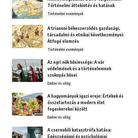
Történelmi áttekintés és hatások
Történelmi események
A trianoni békeszerződés gazdasági,
társadalmi és etnikai következményei:
Átfogó elemzés
Történelmi események
Az egri nők hősiessége: A vár
védelmének és a történelemnek
szoknyás hősei
Ember és világ
A hagyományok igazi ereje: Értékek és
összetartozás a modern élet
fogaskerekei között
Ember és világ
A csernobili katasztrófa hatása:
Egészségügyi és pszichológiai