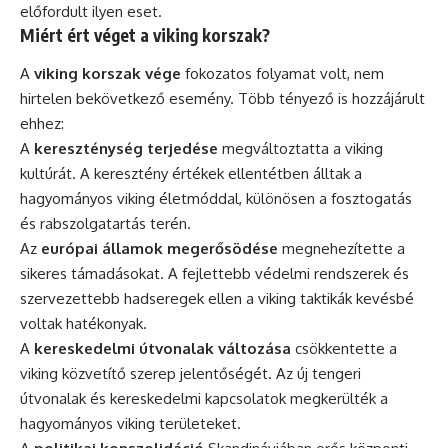
előfordult ilyen eset.
Miért ért véget a viking korszak?
A
viking korszak vége
fokozatos folyamat volt, nem
hirtelen bekövetkező esemény. Több tényező is hozzájárult
ehhez:
A
kereszténység terjedése
megváltoztatta a viking
kultúrát. A keresztény értékek ellentétben álltak a
hagyományos viking életmóddal, különösen a fosztogatás
és rabszolgatartás terén.
Az
európai államok megerősödése
megnehezítette a
sikeres támadásokat. A fejlettebb védelmi rendszerek és
szervezettebb hadseregek ellen a viking taktikák kevésbé
voltak hatékonyak.
A
kereskedelmi útvonalak változása
csökkentette a
viking közvetítő szerep jelentőségét. Az új tengeri
útvonalak és kereskedelmi kapcsolatok megkerülték a
hagyományos viking területeket.