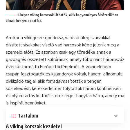
A képen viking harcosok láthatók, akik hagyományos öltözetükben
állnak, készen a csatára.
Amikor a vikingekre gondolsz, valószínűleg szarvakkal
díszített sisakokat viselő vad harcosok képe jelenik meg a
szemeid előtt. Ez azonban csak egy töredéke annak a
gazdag és összetett kultúrának, amely több mint háromszáz
éven át formálta Európa történelmét. A vikingek nem
csupán fosztogatók és kalandorok voltak, hanem kifinomult
civilizáció tagjai, akik forradalmasították a tengeri
közlekedést, kereskedelmet folytattak három kontinensen,
és olyan tartós kulturális örökséget hagytak hátra, amely ma
is inspirál bennünket.
Tartalom
A viking korszak kezdetei