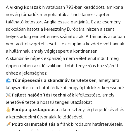
A
viking korszak
hivatalosan 793-ban kezdődött, amikor a
norvég támadók megrohanták a Lindisfarne-szigeten
található kolostort Anglia északi partjainál. Ez az esemény
sokkolóan hatott a keresztény Európára, hiszen a szent
helyek addig érintetlennek számítottak. A támadás azonban
nem volt elszigetelt eset – ez csupán a kezdete volt annak
a hullámnak, amely végigsepert a kontinensen.
A skandináv népek expanziója nem véletlenül indult meg
éppen ebben az időszakban. Több tényező is hozzájárult
ehhez a jelenséghez:
Túlnépesedés a skandináv területeken
, amely arra
kényszerítette a fiatal férfiakat, hogy új földeket keressenek
Fejlett hajóépítési technikák
kifejlesztése, amely
lehetővé tette a hosszú tengeri utazásokat
Európa gazdagodása
a kereszténység terjedésével és
a kereskedelmi útvonalak fejlődésével
Politikai instabilitás
a fränk birodalom határterületein,