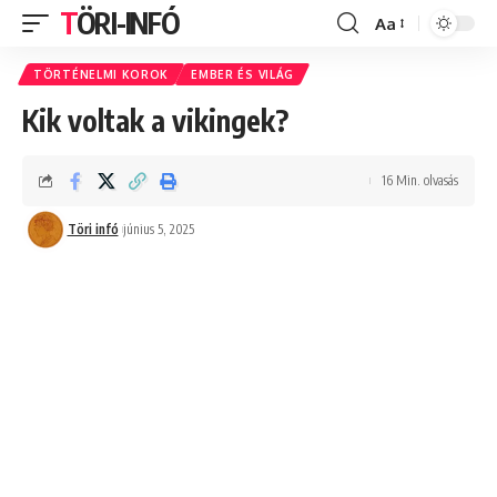
TÖRI-INFÓ
Aa
Font
Resizer
TÖRTÉNELMI KOROK
EMBER ÉS VILÁG
Kik voltak a vikingek?
16 Min. olvasás
Töri infó
június 5, 2025