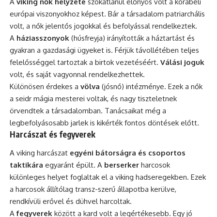
A
viking nők helyzete
szokatlanul előnyös volt a korabeli
európai viszonyokhoz képest. Bár a társadalom patriarchális
volt, a nők jelentős jogokkal és befolyással rendelkeztek.
A
háziasszonyok
(húsfreyja) irányították a háztartást és
gyakran a gazdasági ügyeket is. Férjük távollétében teljes
felelősséggel tartoztak a birtok vezetéséért.
Válási joguk
volt, és saját vagyonnal rendelkezhettek.
Különösen érdekes a
völva
(jósnő) intézménye. Ezek a nők
a seidr mágia mesterei voltak, és nagy tiszteletnek
örvendtek a társadalomban. Tanácsaikat még a
legbefolyásosabb jarlek is kikérték fontos döntések előtt.
Harcászat és fegyverek
A viking harcászat
egyéni bátorságra és csoportos
taktikára
egyaránt épült. A
berserker
harcosok
különleges helyet foglaltak el a viking hadseregekben. Ezek
a harcosok állítólag transz-szerű állapotba kerülve,
rendkívüli erővel és dühvel harcoltak.
A
fegyverek
között a kard volt a legértékesebb. Egy jó