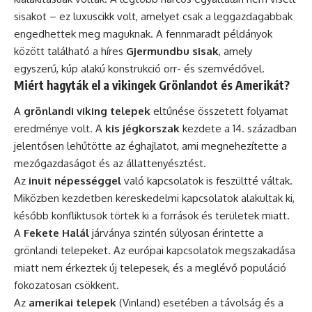
sisakot – ez luxuscikk volt, amelyet csak a leggazdagabbak
engedhettek meg maguknak. A fennmaradt példányok
között található a híres
Gjermundbu sisak
, amely
egyszerű, kúp alakú konstrukció orr- és szemvédővel.
Miért hagyták el a vikingek Grönlandot és Amerikát?
A
grönlandi viking telepek
eltűnése összetett folyamat
eredménye volt. A
kis jégkorszak
kezdete a 14. században
jelentősen lehűtötte az éghajlatot, ami megnehezítette a
mezőgazdaságot és az állattenyésztést.
Az
inuit népességgel
való kapcsolatok is feszültté váltak.
Miközben kezdetben kereskedelmi kapcsolatok alakultak ki,
később konfliktusok törtek ki a források és területek miatt.
A
Fekete Halál
járványa szintén súlyosan érintette a
grönlandi telepeket. Az európai kapcsolatok megszakadása
miatt nem érkeztek új telepesek, és a meglévő populáció
fokozatosan csökkent.
Az
amerikai telepek
(Vinland) esetében a távolság és a