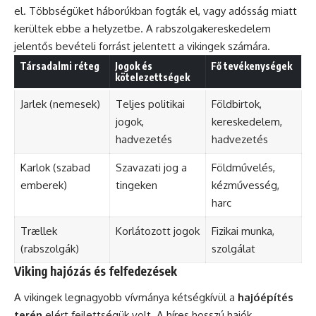
el. Többségüket háborúkban fogták el, vagy adósság miatt
kerültek ebbe a helyzetbe. A rabszolgakereskedelem
jelentős bevételi forrást jelentett a vikingek számára.
Társadalmi réteg
Jogok és
Fő tevékenységek
kötelezettségek
Jarlek (nemesek)
Teljes politikai
Földbirtok,
jogok,
kereskedelem,
hadvezetés
hadvezetés
Karlok (szabad
Szavazati jog a
Földművelés,
emberek)
tingeken
kézművesség,
harc
Trællek
Korlátozott jogok
Fizikai munka,
(rabszolgák)
szolgálat
Viking hajózás és felfedezések
A vikingek legnagyobb vívmánya kétségkívül a
hajóépítés
terén
elért fejlettségük volt. A híres hosszú hajók