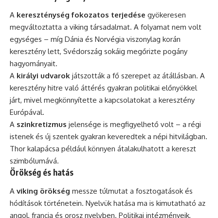
A
kereszténység fokozatos terjedése
gyökeresen
megváltoztatta a viking társadalmat. A folyamat nem volt
egységes – míg Dánia és Norvégia viszonylag korán
keresztény lett, Svédország sokáig megőrizte pogány
hagyományait.
A
királyi udvarok
játszották a fő szerepet az átállásban. A
keresztény hitre való áttérés gyakran politikai előnyökkel
járt, mivel megkönnyítette a kapcsolatokat a keresztény
Európával.
A
szinkretizmus
jelensége is megfigyelhető volt – a régi
istenek és új szentek gyakran keveredtek a népi hitvilágban.
Thor kalapácsa például könnyen átalakulhatott a kereszt
szimbólumává.
Örökség és hatás
A
viking örökség
messze túlmutat a fosztogatások és
hódítások történetein. Nyelvük hatása ma is kimutatható az
angol, francia és orosz nyelvben. Politikai intézményeik,