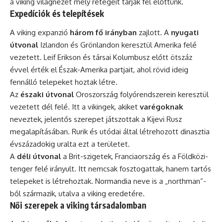
a viking világnézet mély rétegeit tárják fel előttünk.
Expedíciók és telepítések
A viking expanzió
három fő irányban
zajlott. A
nyugati
útvonal
Izlandon és Grönlandon keresztül Amerika felé
vezetett. Leif Erikson és társai Kolumbusz előtt ötszáz
évvel érték el Észak-Amerika partjait, ahol rövid ideig
fennálló telepeket hoztak létre.
Az
északi útvonal
Oroszország folyórendszerein keresztül
vezetett dél felé. Itt a vikingek, akiket
varégoknak
neveztek, jelentős szerepet játszottak a Kijevi Rusz
megalapításában. Rurik és utódai által létrehozott dinasztia
évszázadokig uralta ezt a területet.
A
déli útvonal
a Brit-szigetek, Franciaország és a Földközi-
tenger felé irányult. Itt nemcsak fosztogattak, hanem tartós
telepeket is létrehoztak. Normandia neve is a „northman”-
ből származik, utalva a viking eredetére.
Női szerepek a viking társadalomban