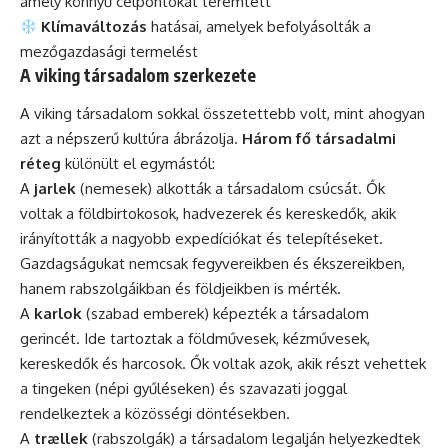
amely könnyű célpontokat teremtett
Klímaváltozás
hatásai, amelyek befolyásolták a
mezőgazdasági termelést
A viking társadalom szerkezete
A viking társadalom sokkal összetettebb volt, mint ahogyan
azt a népszerű kultúra ábrázolja.
Három fő társadalmi
réteg
különült el egymástól:
A
jarlek
(nemesek) alkották a társadalom csúcsát. Ők
voltak a földbirtokosok, hadvezerek és kereskedők, akik
irányították a nagyobb expedíciókat és telepítéseket.
Gazdagságukat nemcsak fegyvereikben és ékszereikben,
hanem rabszolgáikban és földjeikben is mérték.
A
karlok
(szabad emberek) képezték a társadalom
gerincét. Ide tartoztak a földművesek, kézművesek,
kereskedők és harcosok. Ők voltak azok, akik részt vehettek
a tingeken (népi gyűléseken) és szavazati joggal
rendelkeztek a közösségi döntésekben.
A
trællek
(rabszolgák) a társadalom legalján helyezkedtek