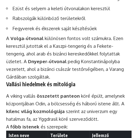
Ezüst és selyem a keleti útvonalakon keresztül
Rabszolgák különböző területekről
Fegyverek és ékszerek saját készítésűek
A
Volga-útvonal
különösen fontos volt számukra. Ezen
keresztül jutottak el a Kaszpi-tengerig és a Fekete-
tengerig, ahol arab és bizánci kereskedőkkel folytattak
üzletet. A
Dnyeper-útvonal
pedig Konstantinápolyba
vezetett, ahol a bizánci császár testőrségében, a Varang
Gárdában szolgáltak.
Vallási hiedelmek és mitológia
A viking vallás
összetett panteon
köré épült, amelynek
központjában Odin, a bölcsesség és háború istene állt. A
kilenc világ kozmológiája
szerint az univerzum egy
hatalmas fa, az Yggdrasil köré szerveződött.
A
főbb istenek
és szerepeik:
Isten neve
Területe
Jellemző