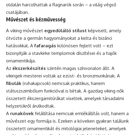
oldalán harcolhattak a Ragnarök során – a világ végső
csatájában.
Művészet és kézművesség
A viking művészet
egyedülálló stílust
képviselt, amely
ötvözte a germán hagyományokat a kelta és bizánci
hatásokkal. A
fafaragás
különösen fejlett volt – ezt
bizonyítják a stavkirke templomok díszítései és a hajók
ornamentikája.
Az
ékszerkészítés
szintén magas színvonalon állt. A
vikingek mesterei voltak az ezüst- és bronzmunkának. A
fibulák
(ruhakapcsok) nemcsak praktikus, hanem
státuszszimbólum funkcióval is bírtak. A gazdag viking nők
összetett ékszergarnitúrákat viseltek, amelyek társadalmi
helyzetükről árulkodtak.
A
runakövek
felállítása nemcsak emlékállítás volt, hanem a
művészet egy formája is. Ezeken a köveken gyakran találunk
összetett ornamentikát és mitológiai jeleneteket, amelyek