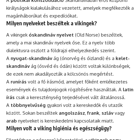
A
politikai konszolidáció
Skandináviában erős központi
királyságok kialakulásához vezetett, amelyek megfékezték a
magánháborúkat és expedíciókat.
Milyen nyelveket beszéltek a vikingek?
A vikingek
óskandináv nyelvet
(Old Norse) beszéltek,
amely a mai skandináv nyelvek őse. Ez a nyelv több
dialektusra oszlott a földrajzi elhelyezkedés szerint.
A
nyugat-skandináv
ág (ónorvég és óizlandi) és a
kelet-
skandináv
ág (ósvéd és ódán) között voltak különbségek,
de ezek nem akadályozták a kölcsönös megértést.
A
runírás
volt a fő írásmód, amelyet főként emlékezetes
események és tulajdonjogok rögzítésére használtak. A
latin
írás
csak a kereszténység terjedésével vált általánossá.
A
többnyelvűség
gyakori volt a kereskedők és utazók
között. Sokan beszéltek
angolszász
,
frank
,
szláv
vagy
arab
nyelveket is kereskedelmi kapcsolataik miatt.
Milyen volt a viking higiénia és egészségügy?