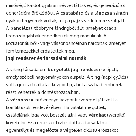
minőségű kardot gyakran névvel láttak el, és generációról
generációra öröklődött. A
csatabárd
és a
lándzsa
szintén
gyakori fegyverek voltak, míg a
pajzs
védelemre szolgált.
A
páncélzat
többnyire láncingből állt, amelyet csak a
leggazdagabbak engedhettek meg maguknak. A
közkatonák bőr- vagy vászonpáncélban harcoltak, amelyet
fém lemezekkel erősítettek meg.
Jogi rendszer és társadalmi normák
A viking társadalom
bonyolult jogi rendszerre
épült,
amely szóbeli hagyományokon alapult. A
ting
(népi gyűlés)
volt a jogszolgáltatás központja, ahol a szabad emberek
részt vehettek a döntéshozatalban.
A
vérbosszú
intézménye központi szerepet játszott a
konfliktusok rendezésében. Ha valakit megöltek,
családjának joga volt bosszút állni, vagy
vérdíjat
(wergild)
követelni. Ez a rendszer biztosította a társadalmi
egyensúlyt és megelőzte a végtelen ciklusú erőszakot.