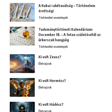
A Kubai rakétaválság – Történelem
érettségi
Történelmi események
Tudománytörténeti Kalendárium:
December 18. – A foton születésétől az
űrkorszak hangjáig
Történelmi események
Ki volt Zeusz?
Életrajzok
Ki volt Hermész?
Életrajzok
Ki volt Hádész?
Életrajzok