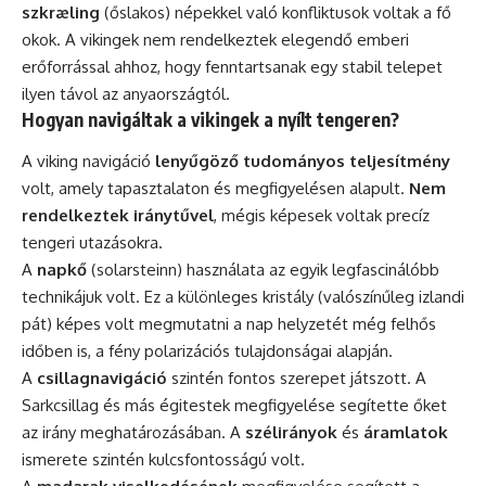
szkræling
(őslakos) népekkel való konfliktusok voltak a fő
okok. A vikingek nem rendelkeztek elegendő emberi
erőforrással ahhoz, hogy fenntartsanak egy stabil telepet
ilyen távol az anyaországtól.
Hogyan navigáltak a vikingek a nyílt tengeren?
A viking navigáció
lenyűgöző tudományos teljesítmény
volt, amely tapasztalaton és megfigyelésen alapult.
Nem
rendelkeztek iránytűvel
, mégis képesek voltak precíz
tengeri utazásokra.
A
napkő
(solarsteinn) használata az egyik legfascinálóbb
technikájuk volt. Ez a különleges kristály (valószínűleg izlandi
pát) képes volt megmutatni a nap helyzetét még felhős
időben is, a fény polarizációs tulajdonságai alapján.
A
csillagnavigáció
szintén fontos szerepet játszott. A
Sarkcsillag és más égitestek megfigyelése segítette őket
az irány meghatározásában. A
szélirányok
és
áramlatok
ismerete szintén kulcsfontosságú volt.