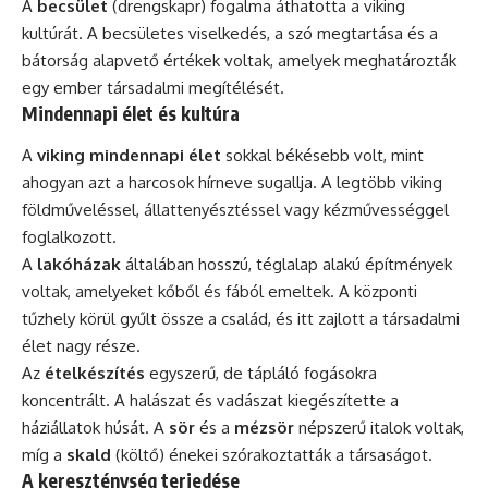
A
becsület
(drengskapr) fogalma áthatotta a viking
kultúrát. A becsületes viselkedés, a szó megtartása és a
bátorság alapvető értékek voltak, amelyek meghatározták
egy ember társadalmi megítélését.
Mindennapi élet és kultúra
A
viking mindennapi élet
sokkal békésebb volt, mint
ahogyan azt a harcosok hírneve sugallja. A legtöbb viking
földműveléssel, állattenyésztéssel vagy kézművességgel
foglalkozott.
A
lakóházak
általában hosszú, téglalap alakú építmények
voltak, amelyeket kőből és fából emeltek. A központi
tűzhely körül gyűlt össze a család, és itt zajlott a társadalmi
élet nagy része.
Az
ételkészítés
egyszerű, de tápláló fogásokra
koncentrált. A halászat és vadászat kiegészítette a
háziállatok húsát. A
sör
és a
mézsör
népszerű italok voltak,
míg a
skald
(költő) énekei szórakoztatták a társaságot.
A kereszténység terjedése