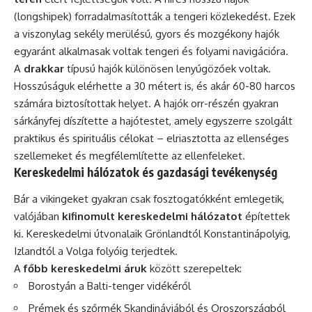
(longshipek) forradalmasították a tengeri közlekedést. Ezek
a viszonylag sekély merülésű, gyors és mozgékony hajók
egyaránt alkalmasak voltak tengeri és folyami navigációra.
A
drakkar
típusú hajók különösen lenyűgözőek voltak.
Hosszúságuk elérhette a 30 métert is, és akár 60-80 harcos
számára biztosítottak helyet. A hajók orr-részén gyakran
sárkányfej díszítette a hajótestet, amely egyszerre szolgált
praktikus és spirituális célokat – elriasztotta az ellenséges
szellemeket és megfélemlítette az ellenfeleket.
Kereskedelmi hálózatok és gazdasági tevékenység
Bár a vikingeket gyakran csak fosztogatókként emlegetik,
valójában
kifinomult kereskedelmi hálózatot
építettek
ki. Kereskedelmi útvonalaik Grönlandtól Konstantinápolyig,
Izlandtól a Volga folyóig terjedtek.
A
főbb kereskedelmi áruk
között szerepeltek:
Borostyán a Balti-tenger vidékéről
Prémek és szőrmék Skandináviából és Oroszországból