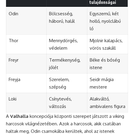
tulajdonságai
Odin
Bölcsesség,
Egyszemű, két
háború, halál
holló, nyolclábú
ló
Thor
Mennydörgés,
Mjolnir kalapács,
védelem
vörös szakáll
Freyr
Termékenység,
Béke és bőség
jólét
istene
Freyja
Szerelem,
Seidr mágia
szépség
mestere
Loki
Csínytevés,
Alakváltó,
változás
ambivalens figura
A
Valhalla
koncepciója központi szerepet játszott a viking
harcosok világnézetében. Azok a harcosok, akik csatában
haltak meg, Odin csarnokába kerültek, ahol az istenek