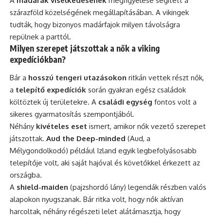
A
madarak viselkedésének
megfigyelése segített a
szárazföld közelségének megállapításában. A vikingek
tudták, hogy bizonyos madárfajok milyen távolságra
repülnek a parttól.
Milyen szerepet játszottak a nők a viking
expedíciókban?
Bár a
hosszú tengeri utazásokon
ritkán vettek részt nők,
a
telepítő expedíciók
során gyakran egész családok
költöztek új területekre. A
családi egység
fontos volt a
sikeres gyarmatosítás szempontjából.
Néhány
kivételes eset
ismert, amikor nők vezető szerepet
játszottak.
Aud the Deep-minded
(Aud, a
Mélygondolkodó) például Izland egyik legbefolyásosabb
telepítője volt, aki saját hajóval és követőkkel érkezett az
országba.
A
shield-maiden
(pajzshordó lány) legendák részben valós
alapokon nyugszanak. Bár ritka volt, hogy nők aktívan
harcoltak, néhány régészeti lelet alátámasztja, hogy