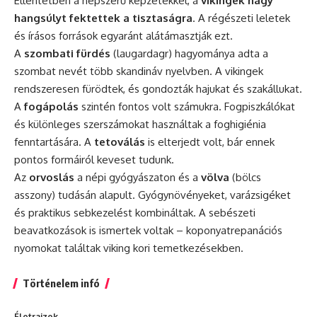
Ellentétben a népszerű képzetekkel, a
vikingek nagy
hangsúlyt fektettek a tisztaságra
. A régészeti leletek
és írásos források egyaránt alátámasztják ezt.
A
szombati fürdés
(laugardagr) hagyománya adta a
szombat nevét több skandináv nyelvben. A vikingek
rendszeresen fürödtek, és gondozták hajukat és szakállukat.
A
fogápolás
szintén fontos volt számukra. Fogpiszkálókat
és különleges szerszámokat használtak a foghigiénia
fenntartására. A
tetoválás
is elterjedt volt, bár ennek
pontos formáiról keveset tudunk.
Az
orvoslás
a népi gyógyászaton és a
völva
(bölcs
asszony) tudásán alapult. Gyógynövényeket, varázsigéket
és praktikus sebkezelést kombináltak. A sebészeti
beavatkozások is ismertek voltak – koponyatrepanációs
nyomokat találtak viking kori temetkezésekben.
Történelem infó
Életrajzok