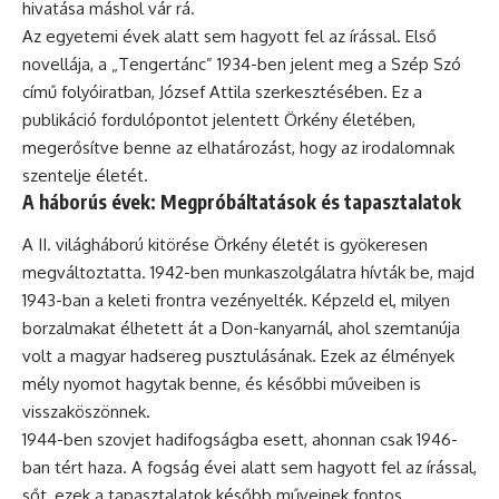
hivatása máshol vár rá.
Az egyetemi évek alatt sem hagyott fel az írással. Első
novellája, a „Tengertánc” 1934-ben jelent meg a Szép Szó
című folyóiratban, József Attila szerkesztésében. Ez a
publikáció fordulópontot jelentett Örkény életében,
megerősítve benne az elhatározást, hogy az irodalomnak
szentelje életét.
A háborús évek: Megpróbáltatások és tapasztalatok
A II. világháború kitörése Örkény életét is gyökeresen
megváltoztatta. 1942-ben munkaszolgálatra hívták be, majd
1943-ban a keleti frontra vezényelték. Képzeld el, milyen
borzalmakat élhetett át a Don-kanyarnál, ahol szemtanúja
volt a magyar hadsereg pusztulásának. Ezek az élmények
mély nyomot hagytak benne, és későbbi műveiben is
visszaköszönnek.
1944-ben szovjet hadifogságba esett, ahonnan csak 1946-
ban tért haza. A fogság évei alatt sem hagyott fel az írással,
sőt, ezek a tapasztalatok később műveinek fontos