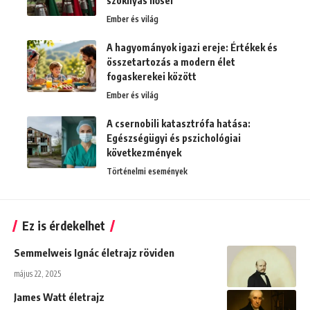
szoknyás hősei
Ember és világ
A hagyományok igazi ereje: Értékek és
összetartozás a modern élet
fogaskerekei között
Ember és világ
A csernobili katasztrófa hatása:
Egészségügyi és pszichológiai
következmények
Történelmi események
Ez is érdekelhet
Semmelweis Ignác életrajz röviden
május 22, 2025
James Watt életrajz