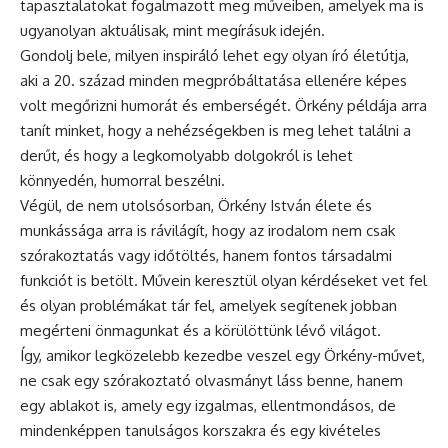
tapasztalatokat fogalmazott meg műveiben, amelyek ma is
ugyanolyan aktuálisak, mint megírásuk idején.
Gondolj bele, milyen inspiráló lehet egy olyan író életútja,
aki a 20. század minden megpróbáltatása ellenére képes
volt megőrizni humorát és emberségét. Örkény példája arra
tanít minket, hogy a nehézségekben is meg lehet találni a
derűt, és hogy a legkomolyabb dolgokról is lehet
könnyedén, humorral beszélni.
Végül, de nem utolsósorban, Örkény István élete és
munkássága arra is rávilágít, hogy az irodalom nem csak
szórakoztatás vagy időtöltés, hanem fontos társadalmi
funkciót is betölt. Művein keresztül olyan kérdéseket vet fel
és olyan problémákat tár fel, amelyek segítenek jobban
megérteni önmagunkat és a körülöttünk lévő világot.
Így, amikor legközelebb kezedbe veszel egy Örkény-művet,
ne csak egy szórakoztató olvasmányt láss benne, hanem
egy ablakot is, amely egy izgalmas, ellentmondásos, de
mindenképpen tanulságos korszakra és egy kivételes