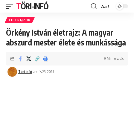
TÖRI-INFÓ
Aa
Font
Resizer
ÉLETRAJZOK
Örkény István életrajz: A magyar
abszurd mester élete és munkássága
9 Min. olvasás
Töri infó
április 23, 2025