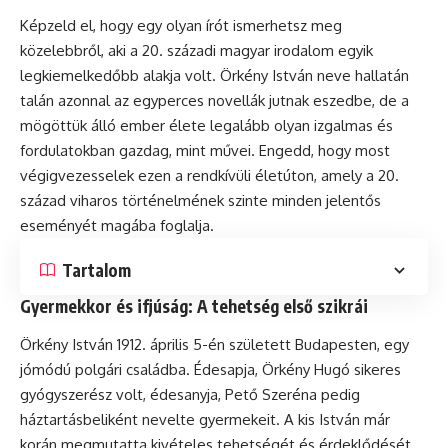
Képzeld el, hogy egy olyan írót ismerhetsz meg
közelebbről, aki a 20. századi magyar irodalom egyik
legkiemelkedőbb alakja volt. Örkény István neve hallatán
talán azonnal az egyperces novellák jutnak eszedbe, de a
mögöttük álló ember élete legalább olyan izgalmas és
fordulatokban gazdag, mint művei. Engedd, hogy most
végigvezesselek ezen a rendkívüli életúton, amely a 20.
század viharos történelmének szinte minden jelentős
eseményét magába foglalja.
Tartalom
Gyermekkor és ifjúság: A tehetség első szikrái
Örkény István 1912. április 5-én született Budapesten, egy
jómódú polgári családba. Édesapja, Örkény Hugó sikeres
gyógyszerész volt, édesanyja, Pető Szeréna pedig
háztartásbeliként nevelte gyermekeit. A kis István már
korán megmutatta kivételes tehetségét és érdeklődését