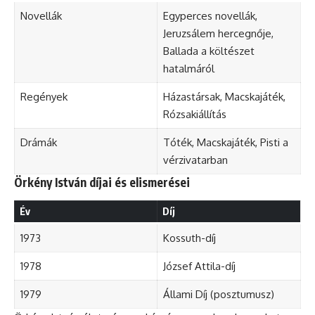
Novellák
Egyperces novellák,
Jeruzsálem hercegnője,
Ballada a költészet
hatalmáról
Regények
Házastársak, Macskajáték,
Rózsakiállítás
Drámák
Tóték, Macskajáték, Pisti a
vérzivatarban
Örkény István díjai és elismerései
Év
Díj
1973
Kossuth-díj
1978
József Attila-díj
1979
Állami Díj (posztumusz)