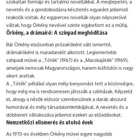
szokatlan formájú és tartalmú novellákkal. A meglepetés, a
nevetés és a gondolkodásra késztetés egyaránt jellemző
reakciók voltak. Az egyperces novellák olyan népszerűvé
váltak, hogy Örkény nevével szinte egybeforrt ez a műfaj.
Örkény, a drámaíró: A színpad meghódítása
Bár Örkény elsősorban prózaíróként vált ismertté,
drámaíróként is maradandót alkotott. Legismertebb
színpadi művei a „Tóték” (1967) és a „Macskajáték” (1969),
amelyek nemcsak Magyarországon, hanem külföldön is nagy
sikert arattak.
A „Tóték” például olyan mély benyomást tett a közönségre,
hogy még ma is rendszeresen játsszák a színházak. Képzeld
el, ahogy a nézők először szembesülnek a darab abszurd
humorával és mély társadalomkritikájával. A nevetés és a
döbbenet váltakozása jellemzi ezeket az előadásokat.
Nemzetközi elismerés és utolsó évek
Az 1970-es években Örkény művei egyre nagyobb