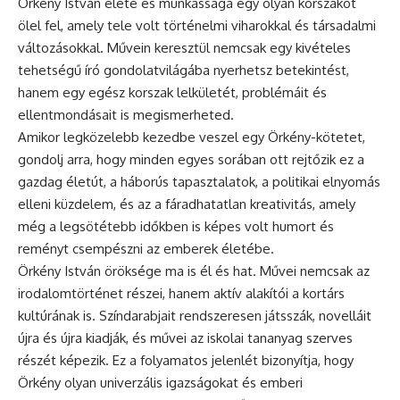
Örkény István élete és munkássága egy olyan korszakot
ölel fel, amely tele volt történelmi viharokkal és társadalmi
változásokkal. Művein keresztül nemcsak egy kivételes
tehetségű író gondolatvilágába nyerhetsz betekintést,
hanem egy egész korszak lelkületét, problémáit és
ellentmondásait is megismerheted.
Amikor legközelebb kezedbe veszel egy Örkény-kötetet,
gondolj arra, hogy minden egyes sorában ott rejtőzik ez a
gazdag életút, a háborús tapasztalatok, a politikai elnyomás
elleni küzdelem, és az a fáradhatatlan kreativitás, amely
még a legsötétebb időkben is képes volt humort és
reményt csempészni az emberek életébe.
Örkény István öröksége ma is él és hat. Művei nemcsak az
irodalomtörténet részei, hanem aktív alakítói a kortárs
kultúrának is. Színdarabjait rendszeresen játsszák, novelláit
újra és újra kiadják, és művei az iskolai tananyag szerves
részét képezik. Ez a folyamatos jelenlét bizonyítja, hogy
Örkény olyan univerzális igazságokat és emberi