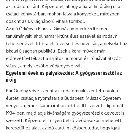
az irodalom iránt. Képzeld el, ahogy a fiatal fiú órákig ül a
családi könyvtárban, mohón falva a könyveket, miközben
odakint az I. világháború vihara tombol.
Az ifjú Örkény a Piarista Gimnáziumban kezdte meg
tanulmányait, ahol hamar kitűnt éles eszével és irodalmi
tehetségével. Itt írta első verseit és novelláit, amelyeket az
iskolai újságban publikált. Ezek a korai művek már
előrevetítették azt a sajátos humorral és iróniával átszőtt
stílust, amely később védjegyévé vált.
Egyetemi évek és pályakezdés: A gyógyszerésztől az
íróig
Bár Örkény szíve szerint az irodalomnak szentelte volna
életét, családja nyomására a Budapesti Műszaki Egyetem
vegyészmérnöki karára iratkozott be. Itt szerzett diplomát
1934-ben, majd apja kívánságára gyógyszerészi oklevelet is
szerzett. Képzeld el, milyen belső vívódásokon mehetett
keresztül ez alatt az idő alatt, miközben tudta, hogy igazi