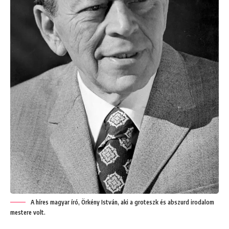
A híres magyar író, Örkény István, aki a groteszk és abszurd irodalom
mestere volt.