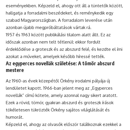
eseményekben. Képzeld el, ahogy ott áll a tüntetők között,
hallgatja a forradalmi beszédeket, és reménykedik egy
szabad Magyarországban. A forradalom leverése után
azonban újabb megpróbáltatások vártak rá.
1957 és 1963 között publikálási tilalom alatt állt. Ez az
időszak azonban nem telt tétlenül: ekkor fordult
érdeklődése a groteszk és az abszurd felé, és kezdte el írni
azokat a műveket, amelyek később híressé tették.
Az egyperces novellák születése: A tömör abszurd
mestere
Az 1960-as évek közepétől Örkény irodalmi pályája új
lendületet kapott. 1966-ban jelent meg az „Egyperces
novellák” című kötete, amely azonnal nagy sikert aratott.
Ezek a rövid, tömör, gyakran abszurd és groteszk írások
tökéletesen tükrözték Örkény sajátos világlátását és
humorát.
Képzeld el, ahogy az olvasók először találkoznak ezekkel a