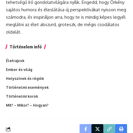
tehetségű író gondolatvilágára nyílik. Engedd, hogy Örkény
sajátos humora és éleslátása új perspektívákat nyisson meg
számodra, és inspiráljon arra, hogy te is mindig képes legyél
meglátni az élet abszurd, groteszk, de mégis csodálatos
oldalát.
Történelem infó
Életrajzok
Ember és világ
Helyszínek és régiók
Történelmi események
Történelmi korok
Mit? – Mikor? – Hogyan?