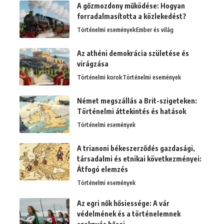
A gőzmozdony működése: Hogyan
forradalmasította a közlekedést?
Történelmi események
Ember és világ
Az athéni demokrácia születése és
virágzása
Történelmi korok
Történelmi események
Német megszállás a Brit-szigeteken:
Történelmi áttekintés és hatások
Történelmi események
A trianoni békeszerződés gazdasági,
társadalmi és etnikai következményei:
Átfogó elemzés
Történelmi események
Az egri nők hősiessége: A vár
védelmének és a történelemnek