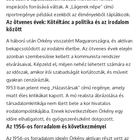
inspirációs forrásává váltak. A „Lágerek népe” című
riportregénye például ezekből az élményekből táplálkozik.
Az ötvenes évek: Kötéltánc a politika és az irodalom
között
A háború után Örkény visszatért Magyarországra, és aktívan
bekapcsolódott az irodalmi életbe. Az ötvenes évek elején
azonban szembesülnie kellett a kommunista rendszer
elvárásaival. Képzeld el, milyen nehéz lehetett számára ez
az időszak, amikor írói szabadságát korlátozták, és műveit
gyakran cenzúrázták.
1953-ban jelent meg „Házastársak” című regénye, amely
miatt éles kritikákat kapott. A mű realista ábrázolása és
társadalomkritikája nem illett bele a kor hivatalos
irodalompolitikájába. Ennek következtében Örkény egy
időre elhallgatott, és gyógyszerészként dolgozott.
Az 1956-os forradalom és következményei
Az 1956-os forradalom idején Örkény aktívan részt vett az