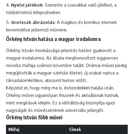
Nyelvi játékok
: Szerette a szavakkal való játékot, a
többértelmű kifejezéseket.
Groteszk ábrázolás
: A tragikus és komikus elemek
keveredése jellemző műveire.
Örkény István hatása a magyar irodalomra
Örkény István munkássága jelentős hatást gyakorolt a
magyar irodalomra. Az általa meghonosított egyperces
novella műfaja számos követőre talált. Drámai művei pedig
megújították a magyar színházi életet, új utakat nyitva a
társadalomkritikus, abszurd humor előtt.
Képzeld el, hogy még ma is, évtizedekkel halála után,
Örkény művei ugyanolyan frissnek és aktuálisnak hatnak,
mint megírásuk idején. Ez a időtállóság bizonyítja igazi
nagyságát és művészetének univerzális jellegét.
Örkény István főbb művei
Műfaj
Címek