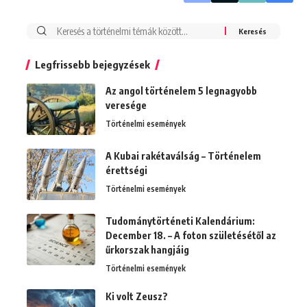
Search
for:
Legfrissebb bejegyzések
Az angol történelem 5 legnagyobb
veresége
Történelmi események
A Kubai rakétaválság – Történelem
érettségi
Történelmi események
Tudománytörténeti Kalendárium:
December 18. – A foton születésétől az
űrkorszak hangjáig
Történelmi események
Ki volt Zeusz?