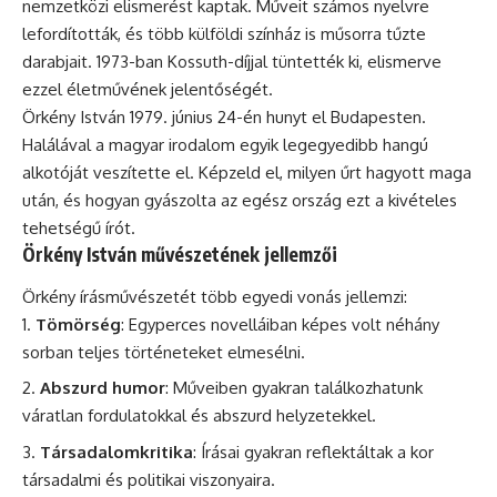
nemzetközi elismerést kaptak. Műveit számos nyelvre
lefordították, és több külföldi színház is műsorra tűzte
darabjait. 1973-ban Kossuth-díjjal tüntették ki, elismerve
ezzel életművének jelentőségét.
Örkény István 1979. június 24-én hunyt el Budapesten.
Halálával a magyar irodalom egyik legegyedibb hangú
alkotóját veszítette el. Képzeld el, milyen űrt hagyott maga
után, és hogyan gyászolta az egész ország ezt a kivételes
tehetségű írót.
Örkény István művészetének jellemzői
Örkény írásművészetét több egyedi vonás jellemzi:
Tömörség
: Egyperces novelláiban képes volt néhány
sorban teljes történeteket elmesélni.
Abszurd humor
: Műveiben gyakran találkozhatunk
váratlan fordulatokkal és abszurd helyzetekkel.
Társadalomkritika
: Írásai gyakran reflektáltak a kor
társadalmi és politikai viszonyaira.