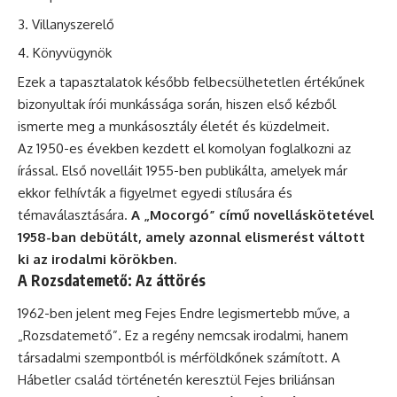
Villanyszerelő
Könyvügynök
Ezek a tapasztalatok később felbecsülhetetlen értékűnek
bizonyultak írói munkássága során, hiszen első kézből
ismerte meg a munkásosztály életét és küzdelmeit.
Az 1950-es években kezdett el komolyan foglalkozni az
írással. Első novelláit 1955-ben publikálta, amelyek már
ekkor felhívták a figyelmet egyedi stílusára és
témaválasztására.
A „Mocorgó” című novelláskötetével
1958-ban debütált, amely azonnal elismerést váltott
ki az irodalmi körökben.
A Rozsdatemető: Az áttörés
1962-ben jelent meg Fejes Endre legismertebb műve, a
„Rozsdatemető”. Ez a regény nemcsak irodalmi, hanem
társadalmi szempontból is mérföldkőnek számított. A
Hábetler család történetén keresztül Fejes briliánsan