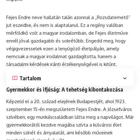
Fejes Endre neve hallatán talán azonnal a „Rozsdatemető”
jut eszedbe, és nem is alaptalanul. Ez a regény valóban
mérföldkő volt a magyar irodalomban, de Fejes életműve
ennél jóval gazdagabb és sokrétűbb. Engedd meg, hogy
végigvezesselek ezen a lenyűgöző életpályán, amely
nemcsak a magyar irodalmat gazdagította, hanem a
társadalmi kérdések iránti érzékenységével is kitűnt.
Tartalom
Gyermekkor és ifjúság: A tehetség kibontakozása
Képzeld el a 20. század elejének Budapestjét, ahol 1923.
szeptember 15-én megszületett Fejes Endre. A Józsefváros
szívében, egy munkáscsaládban látta meg a napvilágot. Már
gyermekkorától kezdve magába szívta a külvárosi élet
minden színét és árnyalatát, ami később műveinek