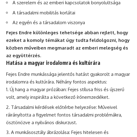
A szerelem és az emberi kapcsolatok bonyolultsága
A társadalmi mobilitás korlátai
Az egyén és a társadalom viszonya
Fejes Endre különleges tehetsége abban rejlett, hogy
ezeket a komoly témákat úgy tudta feldolgozni, hogy
közben műveiben megmaradt az emberi melegség és
az együttérzés.
Hatása a magyar irodalomra és kultúrára
Fejes Endre munkássága jelentős hatást gyakorolt a magyar
irodalomra és kultúrára. Néhány fontos aspektus:
Új hang a magyar prózában: Fejes stílusa friss és újszerű
volt, amely inspirálta a következő írónemzedéket.
Társadalmi kérdések előtérbe helyezése: Műveivel
ráirányította a figyelmet fontos társadalmi problémákra,
ösztönözve a nyilvános diskurzust.
A munkásosztály ábrázolása: Fejes hitelesen és