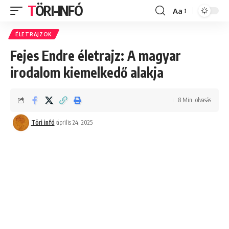
TÖRI-INFÓ
Aa
Font
Resizer
ÉLETRAJZOK
Fejes Endre életrajz: A magyar
irodalom kiemelkedő alakja
8 Min. olvasás
Töri infó
április 24, 2025