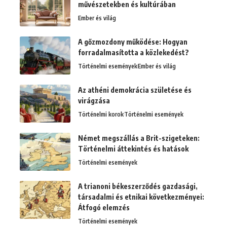
művészetekben és kultúrában
Ember és világ
A gőzmozdony működése: Hogyan
forradalmasította a közlekedést?
Történelmi események
Ember és világ
Az athéni demokrácia születése és
virágzása
Történelmi korok
Történelmi események
Német megszállás a Brit-szigeteken:
Történelmi áttekintés és hatások
Történelmi események
A trianoni békeszerződés gazdasági,
társadalmi és etnikai következményei:
Átfogó elemzés
Történelmi események