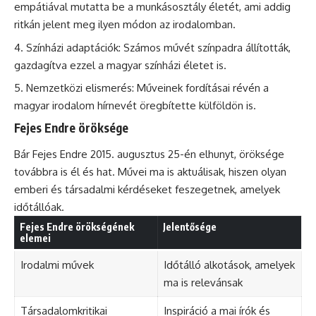
empátiával mutatta be a munkásosztály életét, ami addig
ritkán jelent meg ilyen módon az irodalomban.
Színházi adaptációk: Számos művét színpadra állították,
gazdagítva ezzel a magyar színházi életet is.
Nemzetközi elismerés: Műveinek fordításai révén a
magyar irodalom hírnevét öregbítette külföldön is.
Fejes Endre öröksége
Bár Fejes Endre 2015. augusztus 25-én elhunyt, öröksége
továbbra is él és hat. Művei ma is aktuálisak, hiszen olyan
emberi és társadalmi kérdéseket feszegetnek, amelyek
időtállóak.
Fejes Endre örökségének
Jelentősége
elemei
Irodalmi művek
Időtálló alkotások, amelyek
ma is relevánsak
Társadalomkritikai
Inspiráció a mai írók és