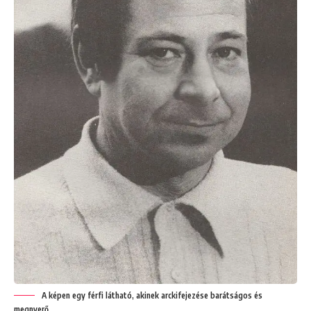
A képen egy férfi látható, akinek arckifejezése barátságos és
megnyerő.