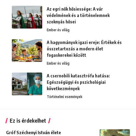
Az egri nők hősiessége: A vár
védelmének és a történelemnek
szoknyás hősei
Ember és világ
A hagyományok igazi ereje: Értékek és
összetartozás a modern élet
fogaskerekei között
Ember és világ
A csernobili katasztrófa hatása:
Egészségügyi és pszichológiai
következmények
Történelmi események
Ez is érdekelhet
Gróf Széchenyi István élete