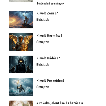
Történelmi események
Ki volt Zeusz?
Életrajzok
Ki volt Hermész?
Életrajzok
Ki volt Hádész?
Életrajzok
Ki volt Poszeidón?
Életrajzok
A rokoko jelentése és hatása a