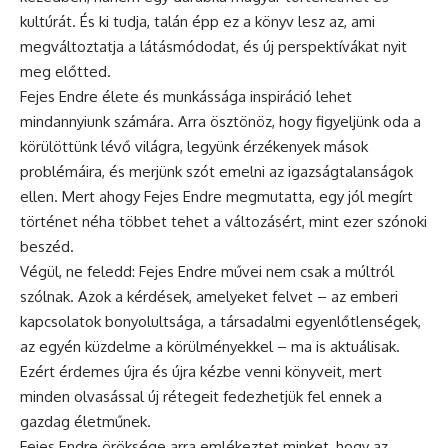
kultúrát. És ki tudja, talán épp ez a könyv lesz az, ami
megváltoztatja a látásmódodat, és új perspektívákat nyit
meg előtted.
Fejes Endre élete és munkássága inspiráció lehet
mindannyiunk számára. Arra ösztönöz, hogy figyeljünk oda a
körülöttünk lévő világra, legyünk érzékenyek mások
problémáira, és merjünk szót emelni az igazságtalanságok
ellen. Mert ahogy Fejes Endre megmutatta, egy jól megírt
történet néha többet tehet a változásért, mint ezer szónoki
beszéd.
Végül, ne feledd: Fejes Endre művei nem csak a múltról
szólnak. Azok a kérdések, amelyeket felvet – az emberi
kapcsolatok bonyolultsága, a társadalmi egyenlőtlenségek,
az egyén küzdelme a körülményekkel – ma is aktuálisak.
Ezért érdemes újra és újra kézbe venni könyveit, mert
minden olvasással új rétegeit fedezhetjük fel ennek a
gazdag életműnek.
Fejes Endre öröksége arra emlékeztet minket, hogy az