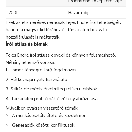
Érdemrend középkeresztje
2001
Hazám-díj
Ezek az elismerések nemcsak Fejes Endre írói tehetségét,
hanem a magyar kultúrához és társadalomhoz való
hozzájárulását is méltatták.
Írói stílus és témák
Fejes Endre írói stílusa egyedi és könnyen felismerhető.
Néhány jellemző vonása:
Tömör, lényegre törő fogalmazás
Hétköznapi nyelv használata
Szikár, de mégis érzelmileg telített leírások
Társadalmi problémák érzékeny ábrázolása
Műveiben gyakran visszatérő témák:
A munkásosztály élete és küzdelmei
Generációk közötti konfliktusok