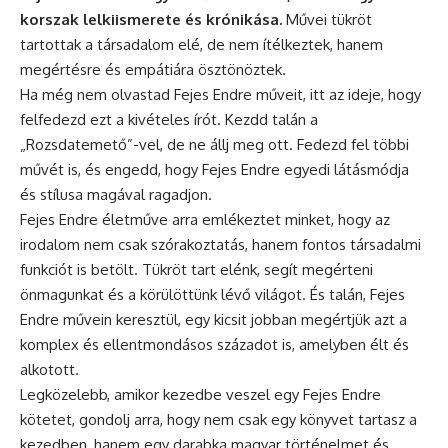
korszak lelkiismerete és krónikása.
Művei tükröt
tartottak a társadalom elé, de nem ítélkeztek, hanem
megértésre és empátiára ösztönöztek.
Ha még nem olvastad Fejes Endre műveit, itt az ideje, hogy
felfedezd ezt a kivételes írót. Kezdd talán a
„Rozsdatemető”-vel, de ne állj meg ott. Fedezd fel többi
művét is, és engedd, hogy Fejes Endre egyedi látásmódja
és stílusa magával ragadjon.
Fejes Endre életműve arra emlékeztet minket, hogy az
irodalom nem csak szórakoztatás, hanem fontos társadalmi
funkciót is betölt. Tükröt tart elénk, segít megérteni
önmagunkat és a körülöttünk lévő világot. És talán, Fejes
Endre művein keresztül, egy kicsit jobban megértjük azt a
komplex és ellentmondásos századot is, amelyben élt és
alkotott.
Legközelebb, amikor kezedbe veszel egy Fejes Endre
kötetet, gondolj arra, hogy nem csak egy könyvet tartasz a
kezedben, hanem egy darabka magyar történelmet és