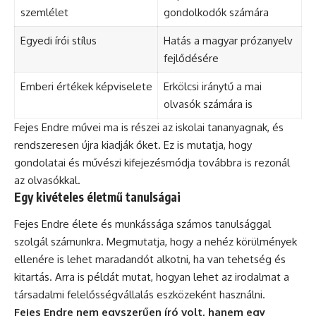
szemlélet
gondolkodók számára
Egyedi írói stílus
Hatás a magyar prózanyelv
fejlődésére
Emberi értékek képviselete
Erkölcsi iránytű a mai
olvasók számára is
Fejes Endre művei ma is részei az iskolai tananyagnak, és
rendszeresen újra kiadják őket. Ez is mutatja, hogy
gondolatai és művészi kifejezésmódja továbbra is rezonál
az olvasókkal.
Egy kivételes életmű tanulságai
Fejes Endre élete és munkássága számos tanulsággal
szolgál számunkra. Megmutatja, hogy a nehéz körülmények
ellenére is lehet maradandót alkotni, ha van tehetség és
kitartás. Arra is példát mutat, hogyan lehet az irodalmat a
társadalmi felelősségvállalás eszközeként használni.
Fejes Endre nem egyszerűen író volt, hanem egy