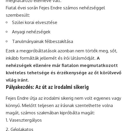
meghatározó elemévé vált.
Fiatal évei során Fejes Endre számos nehézséggel
szembesült:
Szülei korai elvesztése
Anyagi nehézségek
Tanulmányainak félbeszakítása
Ezek a megpróbáltatások azonban nem törték meg, sőt,
inkább formálták jellemét és írói látásmódját.
A
nehézségek ellenére már fiatalon megmutatkozott
kivételes tehetsége és érzékenysége az őt körülvevő
világ iránt.
Pályakezdés: Az út az irodalmi sikerig
Fejes Endre útja az irodalmi sikerig nem volt egyenes vagy
könnyű. Mielőtt teljesen az írásnak szentelhette volna
magát, számos szakmában kipróbálta magát:
Vasesztergályos
Géplakatos