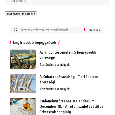
Search
for:
Legfrissebb bejegyzések
Az angol történelem 5 legnagyobb
veresége
Történelmi események
A Kubai rakétaválság – Történelem
érettségi
Történelmi események
Tudománytörténeti Kalendárium:
December 18. – A foton születésétől az
űrkorszak hangjáig