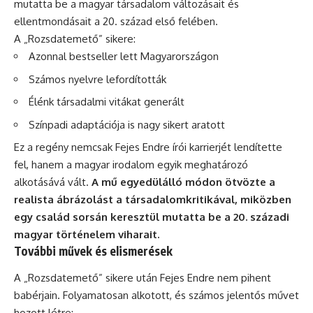
mutatta be a magyar társadalom változásait és
ellentmondásait a 20. század első felében.
A „Rozsdatemető” sikere:
Azonnal bestseller lett Magyarországon
Számos nyelvre lefordították
Élénk társadalmi vitákat generált
Színpadi adaptációja is nagy sikert aratott
Ez a regény nemcsak Fejes Endre írói karrierjét lendítette
fel, hanem a magyar irodalom egyik meghatározó
alkotásává vált.
A mű egyedülálló módon ötvözte a
realista ábrázolást a társadalomkritikával, miközben
egy család sorsán keresztül mutatta be a 20. századi
magyar történelem viharait.
További művek és elismerések
A „Rozsdatemető” sikere után Fejes Endre nem pihent
babérjain. Folyamatosan alkotott, és számos jelentős művet
hozott létre: