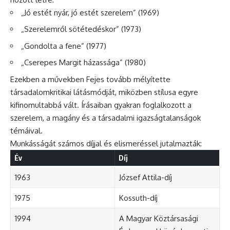
„Jó estét nyár, jó estét szerelem” (1969)
„Szerelemről sötétedéskor” (1973)
„Gondolta a fene” (1977)
„Cserepes Margit házassága” (1980)
Ezekben a művekben Fejes tovább mélyítette
társadalomkritikai látásmódját, miközben stílusa egyre
kifinomultabbá vált. Írásaiban gyakran foglalkozott a
szerelem, a magány és a társadalmi igazságtalanságok
témáival.
Munkásságát számos díjjal és elismeréssel jutalmazták:
Év
Díj
1963
József Attila-díj
1975
Kossuth-díj
1994
A Magyar Köztársasági