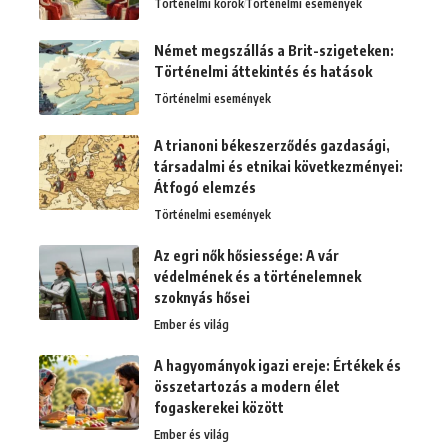
Történelmi korok
Történelmi események
Német megszállás a Brit-szigeteken:
Történelmi áttekintés és hatások
Történelmi események
A trianoni békeszerződés gazdasági,
társadalmi és etnikai következményei:
Átfogó elemzés
Történelmi események
Az egri nők hősiessége: A vár
védelmének és a történelemnek
szoknyás hősei
Ember és világ
A hagyományok igazi ereje: Értékek és
összetartozás a modern élet
fogaskerekei között
Ember és világ