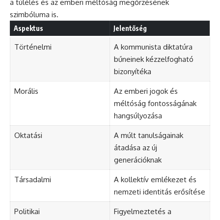
a túlélés és az emberi méltóság megőrzésének
szimbóluma is.
Aspektus
Jelentőség
Történelmi
A kommunista diktatúra
bűneinek kézzelfogható
bizonyítéka
Morális
Az emberi jogok és
méltóság fontosságának
hangsúlyozása
Oktatási
A múlt tanulságainak
átadása az új
generációknak
Társadalmi
A kollektív emlékezet és
nemzeti identitás erősítése
Politikai
Figyelmeztetés a