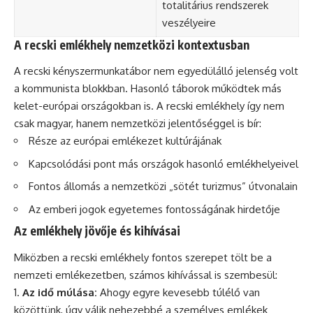
totalitárius rendszerek
veszélyeire
A recski emlékhely nemzetközi kontextusban
A recski kényszermunkatábor nem egyedülálló jelenség volt
a kommunista blokkban. Hasonló táborok működtek más
kelet-európai országokban is. A recski emlékhely így nem
csak magyar, hanem nemzetközi jelentőséggel is bír:
Része az európai emlékezet kultúrájának
Kapcsolódási pont más országok hasonló emlékhelyeivel
Fontos állomás a nemzetközi „sötét turizmus” útvonalain
Az emberi jogok egyetemes fontosságának hirdetője
Az emlékhely jövője és kihívásai
Miközben a recski emlékhely fontos szerepet tölt be a
nemzeti emlékezetben, számos kihívással is szembesül:
Az idő múlása:
Ahogy egyre kevesebb túlélő van
közöttünk, úgy válik nehezebbé a személyes emlékek