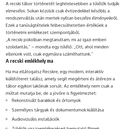
A recski tábor történetét leghitelesebben a túlélők tudják
elmesélni. Sokan közülük csak évtizedekkel később, a
rendszerváltás után mertek nyíltan beszélni élményeikről.
Ezek a tanúságtételek felbecsülhetetlen értékűek a
történelmi emlékezet szempontjából.
„A recski pokolban megtanultam, mi az igazi emberi
szolidaritás,” – mondta egy túlélő. „Ott, ahol minden
ellenünk volt, csak egymásra számíthattunk.”
A recski emlékhely ma
Ha ma ellátogatsz Recskre, egy modern, interaktív
kiállítóteret találsz, amely segít megérteni és átérezni a
tábor egykori lakóinak sorsát. Az emlékhely nem csak a
múltat mutatja be, de a jövőre is figyelmeztet:
Rekonstruált barakkok és őrtornyok
Személyes tárgyak és dokumentumok kiállítása
Audiovizuális installációk
Túlélők visszaemlékezéseit bemutató filmek