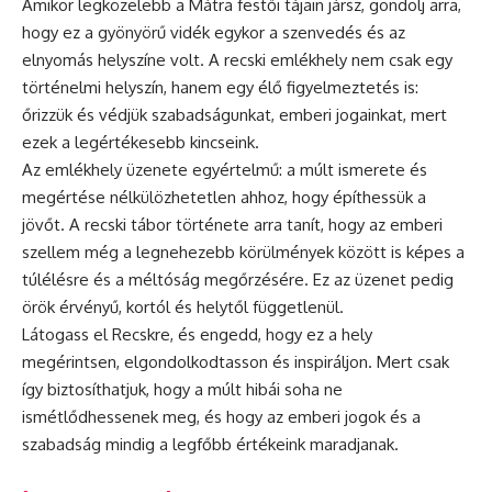
Amikor legközelebb a Mátra festői tájain jársz, gondolj arra,
hogy ez a gyönyörű vidék egykor a szenvedés és az
elnyomás helyszíne volt. A recski emlékhely nem csak egy
történelmi helyszín, hanem egy élő figyelmeztetés is:
őrizzük és védjük szabadságunkat, emberi jogainkat, mert
ezek a legértékesebb kincseink.
Az emlékhely üzenete egyértelmű: a múlt ismerete és
megértése nélkülözhetetlen ahhoz, hogy építhessük a
jövőt. A recski tábor története arra tanít, hogy az emberi
szellem még a legnehezebb körülmények között is képes a
túlélésre és a méltóság megőrzésére. Ez az üzenet pedig
örök érvényű, kortól és helytől függetlenül.
Látogass el Recskre, és engedd, hogy ez a hely
megérintsen, elgondolkodtasson és inspiráljon. Mert csak
így biztosíthatjuk, hogy a múlt hibái soha ne
ismétlődhessenek meg, és hogy az emberi jogok és a
szabadság mindig a legfőbb értékeink maradjanak.