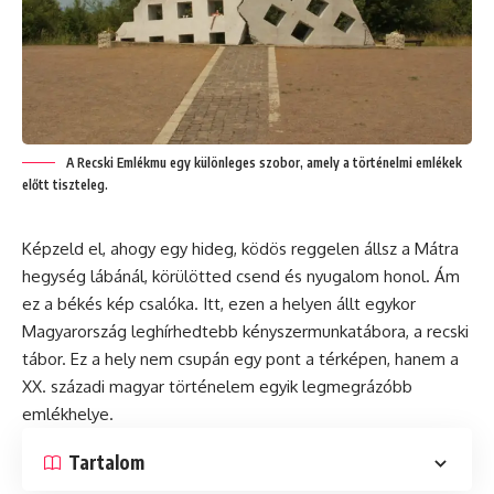
A Recski Emlékmu egy különleges szobor, amely a történelmi emlékek
előtt tiszteleg.
Képzeld el, ahogy egy hideg, ködös reggelen állsz a Mátra
hegység lábánál, körülötted csend és nyugalom honol. Ám
ez a békés kép csalóka. Itt, ezen a helyen állt egykor
Magyarország leghírhedtebb kényszermunkatábora, a recski
tábor. Ez a hely nem csupán egy pont a térképen, hanem a
XX. századi magyar történelem egyik legmegrázóbb
emlékhelye.
Tartalom