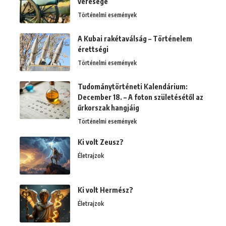
veresége
Történelmi események
A Kubai rakétaválság – Történelem
érettségi
Történelmi események
Tudománytörténeti Kalendárium:
December 18. – A foton születésétől az
űrkorszak hangjáig
Történelmi események
Ki volt Zeusz?
Életrajzok
Ki volt Hermész?
Életrajzok