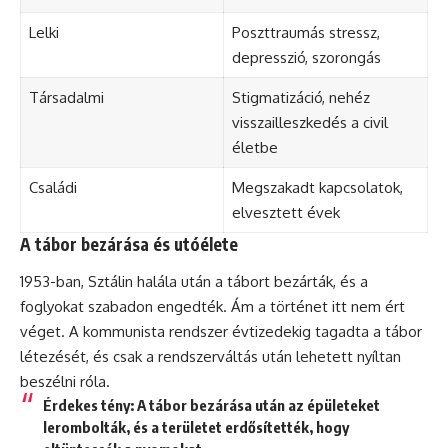
Lelki
Poszttraumás stressz,
depresszió, szorongás
Társadalmi
Stigmatizáció, nehéz
visszailleszkedés a civil
életbe
Családi
Megszakadt kapcsolatok,
elvesztett évek
A tábor bezárása és utóélete
1953-ban, Sztálin halála után a tábort bezárták, és a
foglyokat szabadon engedték. Ám a történet itt nem ért
véget. A kommunista rendszer évtizedekig tagadta a tábor
létezését, és csak a rendszerváltás után lehetett nyíltan
beszélni róla.
Érdekes tény:
A tábor bezárása után az épületeket
lerombolták, és a területet erdősítették, hogy