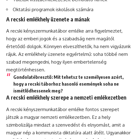
Oktatási programok iskolások számára
A recski emlékhely üzenete a mának
A recski kényszermunkatábor emléke arra figyelmeztet,
hogy az emberi jogok és a szabadság nem magától
értetődő dolgok. Könnyen elveszíthetők, ha nem vigyázunk
rájuk. Az emlékhely üzenete egyértelmű: soha többé nem
szabad megengedni, hogy ilyen embertelenség
megtörténhessen.
Gondolatébresztő:
Mit tehetsz te személyesen azért,
hogy a recski táborhoz hasonló események soha ne
ismétlődhessenek meg?
A recski emlékhely szerepe a nemzeti emlékezetben
A recski kényszermunkatábor emléke fontos szerepet
játszik a magyar nemzeti emlékezetben. Ez a hely
szimbolizálja mindazt a szenvedést és elnyomást, amit a
magyar nép a kommunista diktatúra alatt átélt. Ugyanakkor