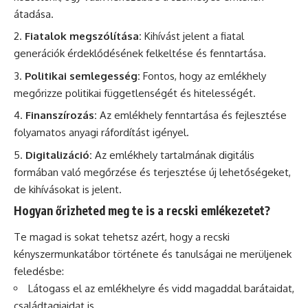
átadása.
Fiatalok megszólítása:
Kihívást jelent a fiatal
generációk érdeklődésének felkeltése és fenntartása.
Politikai semlegesség:
Fontos, hogy az emlékhely
megőrizze politikai függetlenségét és hitelességét.
Finanszírozás:
Az emlékhely fenntartása és fejlesztése
folyamatos anyagi ráfordítást igényel.
Digitalizáció:
Az emlékhely tartalmának digitális
formában való megőrzése és terjesztése új lehetőségeket,
de kihívásokat is jelent.
Hogyan őrizheted meg te is a recski emlékezetet?
Te magad is sokat tehetsz azért, hogy a recski
kényszermunkatábor története és tanulságai ne merüljenek
feledésbe:
Látogass el az emlékhelyre és vidd magaddal barátaidat,
családtagjaidat is