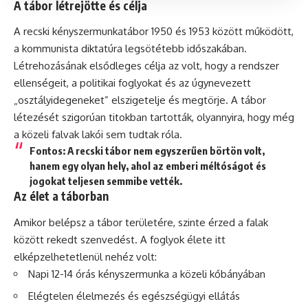
A tábor létrejötte és célja
A recski kényszermunkatábor 1950 és 1953 között működött,
a kommunista diktatúra legsötétebb időszakában.
Létrehozásának elsődleges célja az volt, hogy a rendszer
ellenségeit, a politikai foglyokat és az úgynevezett
„osztályidegeneket” elszigetelje és megtörje. A tábor
létezését szigorúan titokban tartották, olyannyira, hogy még
a közeli falvak lakói sem tudtak róla.
Fontos:
A recski tábor nem egyszerűen börtön volt,
hanem egy olyan hely, ahol az emberi méltóságot és
jogokat teljesen semmibe vették.
Az élet a táborban
Amikor belépsz a tábor területére, szinte érzed a falak
között rekedt szenvedést. A foglyok élete itt
elképzelhetetlenül nehéz volt:
Napi 12-14 órás kényszermunka a közeli kőbányában
Elégtelen élelmezés és egészségügyi ellátás