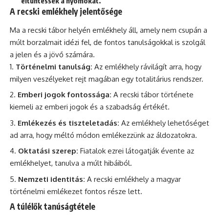
eltüntessék a nyomokat.
A recski emlékhely jelentősége
Ma a recski tábor helyén emlékhely áll, amely nem csupán a
múlt borzalmait idézi fel, de fontos tanulságokkal is szolgál
a jelen és a jövő számára.
Történelmi tanulság:
Az emlékhely rávilágít arra, hogy
milyen veszélyeket rejt magában egy totalitárius rendszer.
Emberi jogok fontossága:
A recski tábor története
kiemeli az emberi jogok és a szabadság értékét.
Emlékezés és tiszteletadás:
Az emlékhely lehetőséget
ad arra, hogy méltó módon emlékezzünk az áldozatokra.
Oktatási szerep:
Fiatalok ezrei látogatják évente az
emlékhelyet, tanulva a múlt hibáiból.
Nemzeti identitás:
A recski emlékhely a magyar
történelmi emlékezet fontos része lett.
A túlélők tanúságtétele