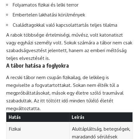
Folyamatos fizikai és lelki terror
Embertelen lakhatási körülmények
Családtagokkal való kapcsolattartás teljes tilalma
A rabok többsége értelmiségi, művész, volt katonatiszt
vagy egyházi személy volt. Sokuk számára a tábor nem csak
szabadságvesztést jelentett, hanem az emberi méltóság
teljes elvesztését is.
A tábor hatása a foglyokra
A recski tábor nem csupán fizikailag, de lelkileg is
megviselte a fogvatartottakat. Sokan nem élték túl a
megpróbáltatásokat, mások egy életre szóló traumával
szabadultak. Az itt töltött idő minden túlélő életét
megváltoztatta.
Hatás
Leírás
Fizikai
Alultápláltság, betegségek,
maradandó sérülések