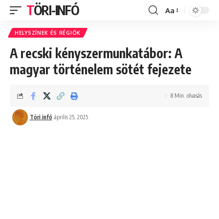
TÖRI-INFÓ
Aa
Font
Resizer
HELYSZÍNEK ÉS RÉGIÓK
A recski kényszermunkatábor: A
magyar történelem sötét fejezete
8 Min. olvasás
Töri infó
április 25, 2025