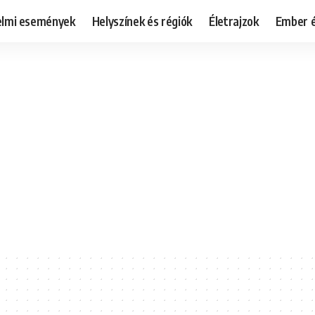
elmi események
Helyszínek és régiók
Életrajzok
Ember é