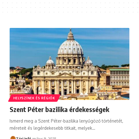
HELYSZÍNEK ÉS RÉGIÓK
Szent Péter bazilika érdekességek
Ismerd meg a Szent Péter-bazilika lenyűgöző történetét,
méreteit és legérdekesebb titkait, melyek…
Töri infó
május 9, 2025