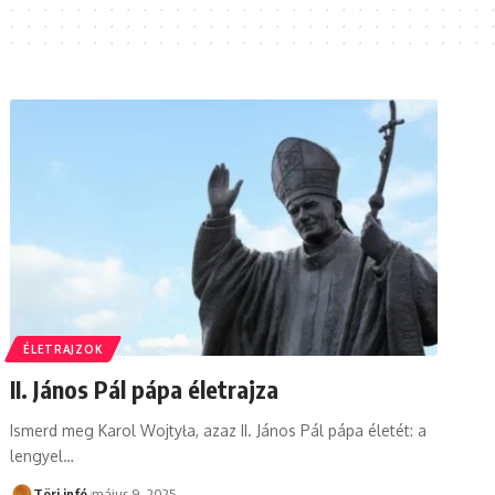
ÉLETRAJZOK
II. János Pál pápa életrajza
Ismerd meg Karol Wojtyła, azaz II. János Pál pápa életét: a
lengyel…
Töri infó
május 9, 2025