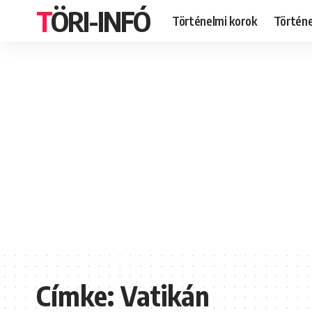
TÖRI-INFÓ
Történelmi korok
Történ
Címke:
Vatikán