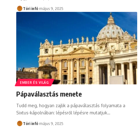
Töri infó
május 9, 2025
EMBER ÉS VILÁG
Pápaválasztás menete
Tudd meg, hogyan zajlik a pápaválasztás folyamata a
Sixtus-kápolnában: lépésről lépésre mutatjuk…
Töri infó
május 9, 2025