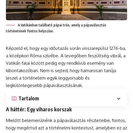
A Vatikánban található pápai trón, amely a pápaválasztás
történetének fontos helyszíne.
Képzeld el, hogy egy időutazás során visszarepülsz 1276-ba,
a középkori Róma szívébe. A levegőben feszültség vibrál, a
Vatikán falai között pedig egy rendkívüli esemény van
kibontakozóban. Nem is sejted, hogy hamarosan tanúja
leszel a történelem egyik leggyorsabb és
legkülönlegesebb pápaválasztásának.
Tartalom
A háttér: Egy viharos korszak
Mielőtt belemerülnénk a pápaválasztás részleteibe, fontos,
hogy megértsd azt a történelmi kontextust, amelyben ez az