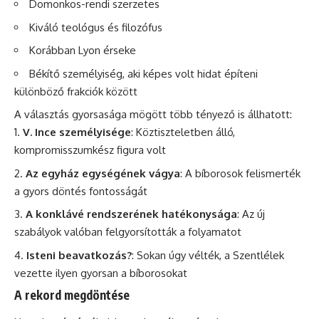
Domonkos-rendi szerzetes
Kiváló teológus és filozófus
Korábban Lyon érseke
Békítő személyiség, aki képes volt hidat építeni
különböző frakciók között
A választás gyorsasága mögött több tényező is állhatott:
V. Ince személyisége
: Köztiszteletben álló,
kompromisszumkész figura volt
Az egyház egységének vágya
: A bíborosok felismerték
a gyors döntés fontosságát
A konklávé rendszerének hatékonysága
: Az új
szabályok valóban felgyorsították a folyamatot
Isteni beavatkozás?
: Sokan úgy vélték, a Szentlélek
vezette ilyen gyorsan a bíborosokat
A rekord megdöntése