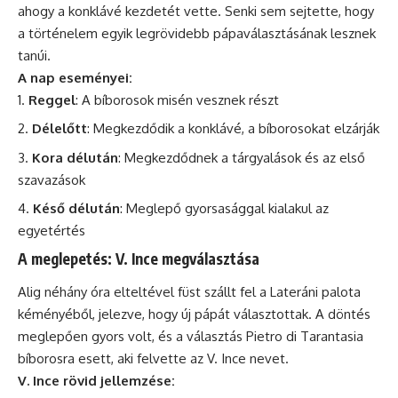
ahogy a konklávé kezdetét vette. Senki sem sejtette, hogy
a történelem egyik legrövidebb pápaválasztásának lesznek
tanúi.
A nap eseményei:
Reggel
: A bíborosok misén vesznek részt
Délelőtt
: Megkezdődik a konklávé, a bíborosokat elzárják
Kora délután
: Megkezdődnek a tárgyalások és az első
szavazások
Késő délután
: Meglepő gyorsasággal kialakul az
egyetértés
A meglepetés: V. Ince megválasztása
Alig néhány óra elteltével füst szállt fel a Lateráni palota
kéményéből, jelezve, hogy új pápát választottak. A döntés
meglepően gyors volt, és a választás Pietro di Tarantasia
bíborosra esett, aki felvette az V. Ince nevet.
V. Ince rövid jellemzése: