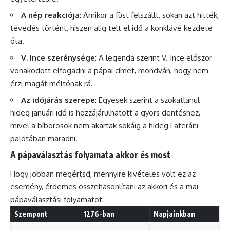
A nép reakciója
: Amikor a füst felszállt, sokan azt hitték,
tévedés történt, hiszen alig telt el idő a konklávé kezdete
óta.
V. Ince szerénysége
: A legenda szerint V. Ince először
vonakodott elfogadni a pápai címet, mondván, hogy nem
érzi magát méltónak rá.
Az időjárás szerepe
: Egyesek szerint a szokatlanul
hideg januári idő is hozzájárulhatott a gyors döntéshez,
mivel a bíborosok nem akartak sokáig a hideg Lateráni
palotában maradni.
A pápaválasztás folyamata akkor és most
Hogy jobban megértsd, mennyire kivételes volt ez az
esemény, érdemes összehasonlítani az akkori és a mai
pápaválasztási folyamatot:
Szempont
1276-ban
Napjainkban