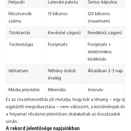
Helyszín
Lateráni palota
Sixtus-kápolna
Résztvevők
13 bíboros
120 bíboros
száma
(maximum)
Titoktartás
Kevésbé szigorú
Rendkívül szigorú
Technológia
Füstjelzés
Füstjelzés +
elektronikus
blokkolás
Időtartam
Néhány órától
Általában 2-3 nap
évekig
Média jelenléte
Minimális
Intenzív
Ez az összehasonlítás jól mutatja, hogy bár a lényeg – egy új
egyházfő megválasztása – nem változott, a körülmények és
a folyamat részletei jelentősen átalakultak az évszázadok
során.
A rekord jelentősége napjainkban