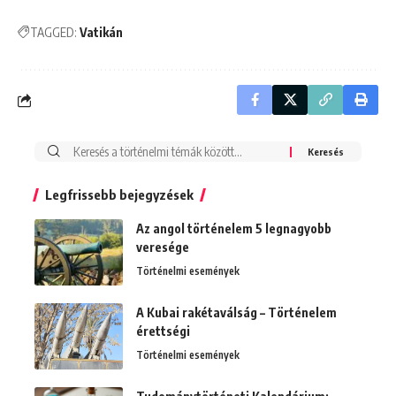
TAGGED:
Vatikán
Search
for:
Legfrissebb bejegyzések
Az angol történelem 5 legnagyobb
veresége
Történelmi események
A Kubai rakétaválság – Történelem
érettségi
Történelmi események