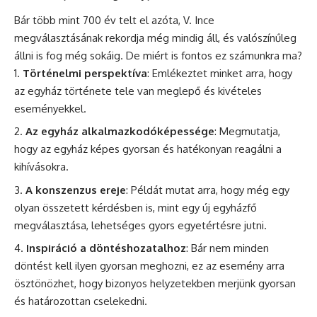
Bár több mint 700 év telt el azóta, V. Ince
megválasztásának rekordja még mindig áll, és valószínűleg
állni is fog még sokáig. De miért is fontos ez számunkra ma?
Történelmi perspektíva
: Emlékeztet minket arra, hogy
az egyház története tele van meglepő és kivételes
eseményekkel.
Az egyház alkalmazkodóképessége
: Megmutatja,
hogy az egyház képes gyorsan és hatékonyan reagálni a
kihívásokra.
A konszenzus ereje
: Példát mutat arra, hogy még egy
olyan összetett kérdésben is, mint egy új egyházfő
megválasztása, lehetséges gyors egyetértésre jutni.
Inspiráció a döntéshozatalhoz
: Bár nem minden
döntést kell ilyen gyorsan meghozni, ez az esemény arra
ösztönözhet, hogy bizonyos helyzetekben merjünk gyorsan
és határozottan cselekedni.