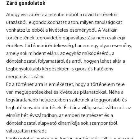
Záró gondolatok
Ahogy visszatérsz a jelenbe ebből a rövid történelmi
utazásból, elgondolkodhatsz azon, milyen tanulságokat
vonhatsz le ebből a kivételes eseményből. A Vatikán
történetének legrövidebb pápaválasztása nem csak egy
érdekes történelmi érdekesség, hanem egy olyan esemény,
amely sok mindent elárul az egyház működéséről, a
döntéshozatal folyamatáról és arról, hogyan lehet akár a
legbonyolultabb kérdésekben is gyors és hatékony
megoldást találni.
Ez a történet arra is emlékeztet, hogy a történelem tele
van meglepetésekkel és kivételes pillanatokkal. Néha a
legváratlanabb helyzetekben születnek a leggyorsabb és
leghatékonyabb döntések. És bár a világ sokat változott az
elmúlt hét évszázadban, az emberi természet és a
döntéshozatal alapvető dinamikája sok szempontból
változatlan maradt.
Legközelebb, amikor egy fontos döntés előtt állsz, vagy egy