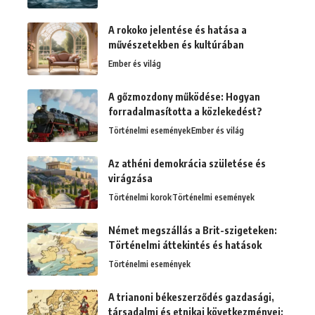
A rokoko jelentése és hatása a
művészetekben és kultúrában
Ember és világ
A gőzmozdony működése: Hogyan
forradalmasította a közlekedést?
Történelmi események
Ember és világ
Az athéni demokrácia születése és
virágzása
Történelmi korok
Történelmi események
Német megszállás a Brit-szigeteken:
Történelmi áttekintés és hatások
Történelmi események
A trianoni békeszerződés gazdasági,
társadalmi és etnikai következményei: