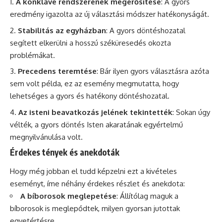
A konklávé rendszerének megerősítése
: A gyors
eredmény igazolta az új választási módszer hatékonyságát.
Stabilitás az egyházban
: A gyors döntéshozatal
segített elkerülni a hosszú széküresedés okozta
problémákat.
Precedens teremtése
: Bár ilyen gyors választásra azóta
sem volt példa, ez az esemény megmutatta, hogy
lehetséges a gyors és hatékony döntéshozatal.
Az isteni beavatkozás jelének tekintették
: Sokan úgy
vélték, a gyors döntés Isten akaratának egyértelmű
megnyilvánulása volt.
Érdekes tények és anekdoták
Hogy még jobban el tudd képzelni ezt a kivételes
eseményt, íme néhány érdekes részlet és anekdota:
A bíborosok meglepetése
: Állítólag maguk a
bíborosok is meglepődtek, milyen gyorsan jutottak
egyetértésre.