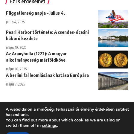
Ez is érdekelhet
Függetlenség napja – Július 4.
július 4, 2025
Pearl Harbor története: A csendes-óceáni
háború kezdete
május 19, 2025
Az Aranybulla (1222): A magyar
alkotmányosság mérföldköve
május 10, 2025
A berlini fal leomlásának hatása Európára
május 7, 2025
A weboldalon a minőségi felhasználói élmény érdekében sütiket
használunk.
You can find out more about which cookies we are using or
Adatkezelési tájékoztató
switch them off in
settings
.
Töri-infó - 2025 - Minden jog fenntartva! - Történelem, történelmi