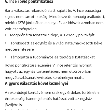
V. Ince rövid pontifikátusa
Bár a választás rekordidő alatt zajlott le, V. Ince pápasága
sajnos nem tartott sokáig. Mindössze öt hónapig uralkodott,
mielőtt 1276 júniusában elhunyt. Ez az időszak azonban nem
volt eseménytelen:
Megpróbálta folytatni elődje, X. Gergely politikáját
Törekedett az egyház és a világi hatalmak közötti béke
megteremtésére
Támogatta a tudományos és teológiai kutatásokat
Rövid pontifikátusa ellenére V. Ince jelentős nyomot
hagyott az egyház történetében, nem utolsósorban
megválasztásának kivételes körülményei miatt.
A gyors választás következményei
A rekordidejű konklávé nem csak egy érdekes történelmi
érdekesség, hanem jelentős hatással volt az egyház
jövőjére is: