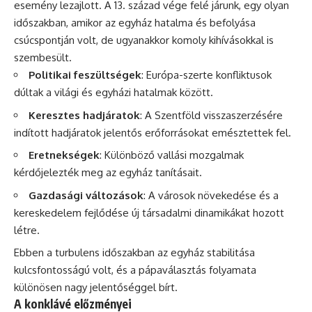
esemény lezajlott. A 13. század vége felé járunk, egy olyan
időszakban, amikor az egyház hatalma és befolyása
csúcspontján volt, de ugyanakkor komoly kihívásokkal is
szembesült.
Politikai feszültségek
: Európa-szerte konfliktusok
dúltak a világi és egyházi hatalmak között.
Keresztes hadjáratok
: A Szentföld visszaszerzésére
indított hadjáratok jelentős erőforrásokat emésztettek fel.
Eretnekségek
: Különböző vallási mozgalmak
kérdőjelezték meg az egyház tanításait.
Gazdasági változások
: A városok növekedése és a
kereskedelem fejlődése új társadalmi dinamikákat hozott
létre.
Ebben a turbulens időszakban az egyház stabilitása
kulcsfontosságú volt, és a pápaválasztás folyamata
különösen nagy jelentőséggel bírt.
A konklávé előzményei