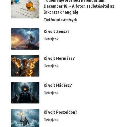
Tudománytörténeti Kalendárium:
December 18. – A foton születésétől az
űrkorszak hangjáig
Történelmi események
Ki volt Zeusz?
Életrajzok
Ki volt Hermész?
Életrajzok
Ki volt Hádész?
Életrajzok
Ki volt Poszeidón?
Életrajzok