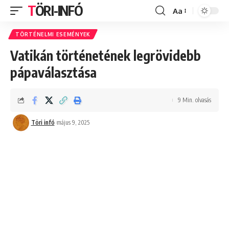
TÖRI-INFÓ
Aa
Font
Resizer
TÖRTÉNELMI ESEMÉNYEK
Vatikán történetének legrövidebb
pápaválasztása
9 Min. olvasás
Töri infó
május 9, 2025