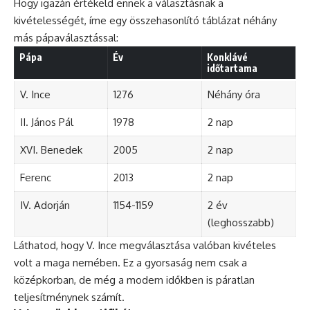
Hogy igazán értékeld ennek a választásnak a
kivételességét, íme egy összehasonlító táblázat néhány
más pápaválasztással:
Pápa
Év
Konklávé
időtartama
V. Ince
1276
Néhány óra
II. János Pál
1978
2 nap
XVI. Benedek
2005
2 nap
Ferenc
2013
2 nap
IV. Adorján
1154-1159
2 év
(leghosszabb)
Láthatod, hogy V. Ince megválasztása valóban kivételes
volt a maga nemében. Ez a gyorsaság nem csak a
középkorban, de még a modern időkben is páratlan
teljesítménynek számít.