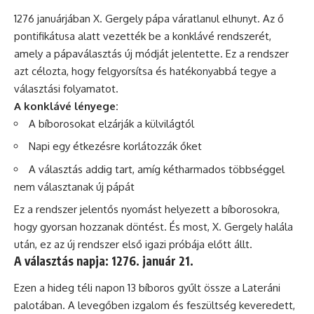
1276 januárjában X. Gergely pápa váratlanul elhunyt. Az ő
pontifikátusa alatt vezették be a konklávé rendszerét,
amely a pápaválasztás új módját jelentette. Ez a rendszer
azt célozta, hogy felgyorsítsa és hatékonyabbá tegye a
választási folyamatot.
A konklávé lényege:
A bíborosokat elzárják a külvilágtól
Napi egy étkezésre korlátozzák őket
A választás addig tart, amíg kétharmados többséggel
nem választanak új pápát
Ez a rendszer jelentős nyomást helyezett a bíborosokra,
hogy gyorsan hozzanak döntést. És most, X. Gergely halála
után, ez az új rendszer első igazi próbája előtt állt.
A választás napja: 1276. január 21.
Ezen a hideg téli napon 13 bíboros gyűlt össze a Lateráni
palotában. A levegőben izgalom és feszültség keveredett,