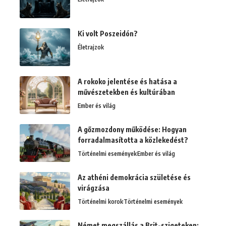
Ki volt Poszeidón?
Életrajzok
A rokoko jelentése és hatása a
művészetekben és kultúrában
Ember és világ
A gőzmozdony működése: Hogyan
forradalmasította a közlekedést?
Történelmi események
Ember és világ
Az athéni demokrácia születése és
virágzása
Történelmi korok
Történelmi események
Német megszállás a Brit-szigeteken: