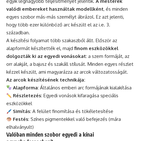
egyik legnagyobb teljesítményét jelentik.
A mesterek
valódi embereket használtak modellként
, és minden
egyes szobor más-más személyt ábrázol. Ez azt jelenti,
hogy több ezer különböző arc készült el az i.e. 3.
században.
A készítési folyamat több szakaszból állt. Először az
alapformát készítették el, majd
finom eszközökkel
dolgozták ki az egyedi vonásokat
: a szem formáját, az
orr alakját, a bajusz és szakáll stílusát. Minden egyes részlet
kézzel készült, ami magyarázza az arcok változatosságát.
Az arcok készítésének technikája:
Alapforma
: Általános emberi arc formájának kialakítása
Részletezés
: Egyedi vonások kifaragása speciális
eszközökkel
Simítás
: A felület finomítása és tökéletesítése
Festés
: Színes pigmentekkel való befejezés (mára
elhalványult)
Valóban minden szobor egyedi a kínai