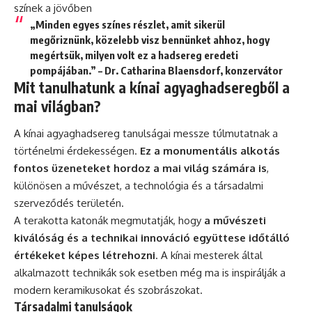
színek a jövőben
„Minden egyes színes részlet, amit sikerül
megőriznünk, közelebb visz bennünket ahhoz, hogy
megértsük, milyen volt ez a hadsereg eredeti
pompájában.” – Dr. Catharina Blaensdorf, konzervátor
Mit tanulhatunk a kínai agyaghadseregből a
mai világban?
A kínai agyaghadsereg tanulságai messze túlmutatnak a
történelmi érdekességen.
Ez a monumentális alkotás
fontos üzeneteket hordoz a mai világ számára is
,
különösen a művészet, a technológia és a társadalmi
szerveződés területén.
A terakotta katonák megmutatják, hogy
a művészeti
kiválóság és a technikai innováció együttese időtálló
értékeket képes létrehozni
. A kínai mesterek által
alkalmazott technikák sok esetben még ma is inspirálják a
modern keramikusokat és szobrászokat.
Társadalmi tanulságok