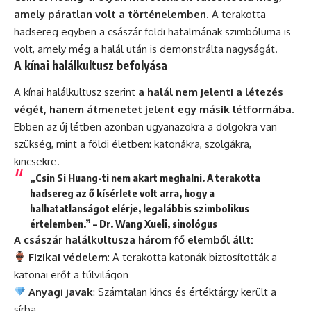
amely páratlan volt a történelemben
. A terakotta
hadsereg egyben a császár földi hatalmának szimbóluma is
volt, amely még a halál után is demonstrálta nagyságát.
A kínai halálkultusz befolyása
A kínai halálkultusz szerint
a halál nem jelenti a létezés
végét, hanem átmenetet jelent egy másik létformába
.
Ebben az új létben azonban ugyanazokra a dolgokra van
szükség, mint a földi életben: katonákra, szolgákra,
kincsekre.
„Csin Si Huang-ti nem akart meghalni. A terakotta
hadsereg az ő kísérlete volt arra, hogy a
halhatatlanságot elérje, legalábbis szimbolikus
értelemben.” – Dr. Wang Xueli, sinológus
A császár halálkultusza három fő elemből állt:
Fizikai védelem
: A terakotta katonák biztosították a
katonai erőt a túlvilágon
Anyagi javak
: Számtalan kincs és értéktárgy került a
sírba