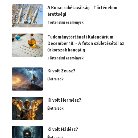
A Kubai rakétaválság – Történelem
érettségi
Történelmi események
Tudománytörténeti Kalendárium:
December 18. – A foton születésétől az
űrkorszak hangjáig
Történelmi események
Ki volt Zeusz?
Életrajzok
Ki volt Hermész?
Életrajzok
Ki volt Hádész?
Életrajzok