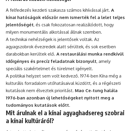
A felfedezés kezdeti szakasza számos kihívással járt.
A
kínai hatóságok először nem ismerték fel a lelet teljes
jelentőségét
, és csak fokozatosan realizálódott, hogy
milyen monumentális alkotással állnak szemben.
A technikai nehézségek is jelentősek voltak. Az
agyagszobrok évezredek alatt sérültek, és sok esetben
darabokban kerültek elő.
A restaurálási munka rendkívül
időigényes és precíz feladatnak bizonyult
, amely
speciális szakértelmet és türelmet igényelt.
A politikai helyzet sem volt kedvező. 1974-ben Kína még a
kulturális forradalom utóhatásaival küzdött, és a régészeti
kutatások nem élveztek prioritást.
Mao Ce-tung
halála
1976-ban azonban új lehetőségeket nyitott meg a
tudományos kutatások előtt.
Mit árulnak el a kínai agyaghadsereg szobrai
a kínai kultúráról?