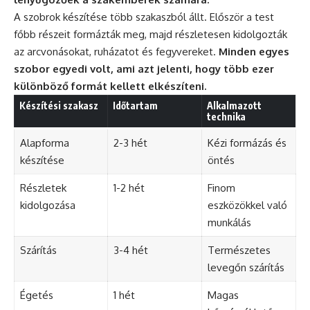
A szobrok készítése több szakaszból állt. Először a test
főbb részeit formázták meg, majd részletesen kidolgozták
az arcvonásokat, ruházatot és fegyvereket.
Minden egyes
szobor egyedi volt, ami azt jelenti, hogy több ezer
különböző formát kellett elkészíteni.
Készítési szakasz
Időtartam
Alkalmazott
technika
Alapforma
2-3 hét
Kézi formázás és
készítése
öntés
Részletek
1-2 hét
Finom
kidolgozása
eszközökkel való
munkálás
Szárítás
3-4 hét
Természetes
levegőn szárítás
Égetés
1 hét
Magas