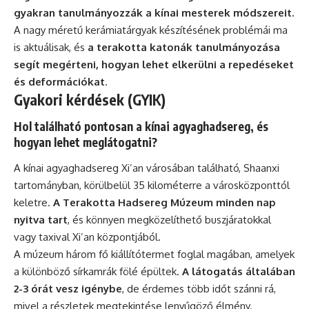
gyakran tanulmányozzák a kínai mesterek módszereit.
A nagy méretű kerámiatárgyak készítésének problémái ma
is aktuálisak, és
a terakotta katonák tanulmányozása
segít megérteni, hogyan lehet elkerülni a repedéseket
és deformációkat
.
Gyakori kérdések (GYIK)
Hol található pontosan a kínai agyaghadsereg, és
hogyan lehet meglátogatni?
A kínai agyaghadsereg Xi’an városában található, Shaanxi
tartományban, körülbelül 35 kilométerre a városközponttól
keletre.
A Terakotta Hadsereg Múzeum minden nap
nyitva tart
, és könnyen megközelíthető buszjáratokkal
vagy taxival Xi’an központjából.
A múzeum három fő kiállítótermet foglal magában, amelyek
a különböző sírkamrák fölé épültek.
A látogatás általában
2-3 órát vesz igénybe
, de érdemes több időt szánni rá,
mivel a részletek megtekintése lenyűgöző élmény.