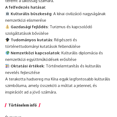
teremt a lakosság számára.
A felfedezés hatásai:
Kulturális büszkeség
: A kínai civilizáció nagyságának
nemzetközi elismerése
Gazdasági fejlődés
: Turizmus és kapcsolódó
szolgáltatások bővülése
Tudományos kutatás
: Régészeti és
történettudományi kutatások fellendülése
Nemzetközi kapcsolatok
: Kulturális diplomácia és
nemzetközi együttműködések erősítése
Oktatási értékek
: Történelemtanítás és kulturális
nevelés fejlesztése
A terakotta hadsereg ma Kína egyik legfontosabb kulturális
szimbóluma, amely összeköti a múltat a jelennel, és
inspirációt ad a jövő számára.
Történelem infó