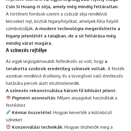
Csin Si Huang-ti sírja, amely még mindig feltáratlan.
A történeti források szerint a császár sírja rendkívüli
kincseket rejt, köztük higanyfolyókat, amelyek Kína folyóit
szimbolizálják.
A modern technológia megerősítette a
higany jelenlétét a talajban, de a sír feltárása még
mindig várat magára.
A színezés rejtélye
Az egyik legizgalmasabb felfedezés az volt, hogy
a
terakotta szobrok eredetileg színesek voltak
. A festék
azonban rendkívül érzékeny, és a levegővel való érintkezés
hatására percek alatt elszíntelenedik.
A színezés rekonstruálása három fő kihívást jelent:
Pigment azonosítás
: Milyen anyagokat használtak a
festéshez
Kémiai összetétel
: Hogyan keverték a különböző
színeket
Konzerválási technikák
: Hogyan őrizhetők meg a