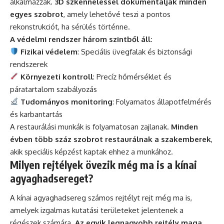
alkalmazzák.
3D szkenneléssel dokumentálják minden
egyes szobrot
, amely lehetővé teszi a pontos
rekonstrukciót, ha sérülés történne.
A védelmi rendszer három szintből áll:
Fizikai védelem
: Speciális üvegfalak és biztonsági
rendszerek
Környezeti kontroll
: Precíz hőmérséklet és
páratartalom szabályozás
Tudományos monitoring
: Folyamatos állapotfelmérés
és karbantartás
A restaurálási munkák is folyamatosan zajlanak.
Minden
évben több száz szobrot restaurálnak a szakemberek
,
akik speciális képzést kaptak ehhez a munkához.
Milyen rejtélyek övezik még ma is a kínai
agyaghadsereget?
A kínai agyaghadsereg számos rejtélyt rejt még ma is,
amelyek izgalmas kutatási területeket jelentenek a
régészek számára.
Az egyik legnagyobb rejtély maga