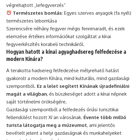
végrehajtott „lefegyverzés”
Természetes bomlás
: Egyes szerves anyagok (fa nyél)
természetes lebomlása
Szerencsére néhány fegyver mégis fennmaradt, és ezek
elemzése értékes információkat szolgáltat a kínai
fegyverkészítés korabeli technikáiról.
Hogyan hatott a kínai agyaghadsereg felfedezése a
modern Kínára?
A terakotta hadsereg felfedezése mélyreható hatást
gyakorolt a modern Kínára, mind kulturális, mind gazdasági
szempontból.
Ez a lelet segített Kínának újradefiniálni
magát a világban
, és büszkeséget adott a kínai népnek
saját történelmi örökségére.
Gazdasági szempontból a felfedezés óriási turisztikai
fellendülést hozott Xi’an városának.
Évente több millió
turista látogatja meg a múzeumot
, ami jelentős
bevételt jelent a helyi gazdaságnak és munkahelyeket