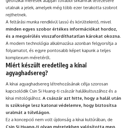
geofizikai mérések alapján további sírkamrák létezésére
utalnak a jelek, amelyek még több ezer terakotta szobrot
rejthetnek.
A feltárási munka rendkívül lassú és körültekintő, mivel
minden egyes szobor értékes információkat hordoz,
és a megsérülés visszafordíthatatlan károkat okozna
.
A modern technológia alkalmazása azonban felgyorsítja a
folyamatot, és egyre pontosabb képet kapunk a teljes
komplexum méretéről.
Miért készült eredetileg a kínai
agyaghadsereg?
A kínai agyaghadsereg létrehozásának célja szorosan
kapcsolódik Csin Si Huang-ti császár halálkultuszához és a
kínai mitológiához.
A császár azt hitte, hogy a halál után
is szüksége lesz katonai védelemre, hogy biztosítsa
uralmát a túlvilágon.
Ez a koncepció nem volt újdonság a kínai kultúrában, de
Csin Si Huang-ti olyan méretekben valósította meg,