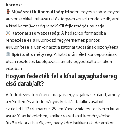
hordoz:
Művészeti kifinomultság
: Minden egyes szobor egyedi
arcvonásokkal, ruházattal és fegyverzettel rendelkezik, ami
a kínai kézművesség rendkívüli fejlettségét mutatja
Katonai szervezettség
: A hadsereg formációba
rendezése és a különböző fegyvernemek pontos
elkülönítése a Csin-dinasztia katonai tudásának bizonyítéka
Spirituális mélység
: A halál utáni élet koncepciójának
olyan részletes kidolgozása, amely egyedülálló az ókori
világban
Hogyan fedezték fel a kínai agyaghadsereg
első darabjait?
A felfedezés története maga is egy izgalmas kaland, amely
a véletlen és a tudományos kutatás találkozásából
született. 1974. március 29-én Yang Zhifa és testvérei kútat
ástak Xi’an közelében, amikor váratlanul keménységbe
ütköztek. Azt hitték, egy nagy kőre bukkantak, de amikor