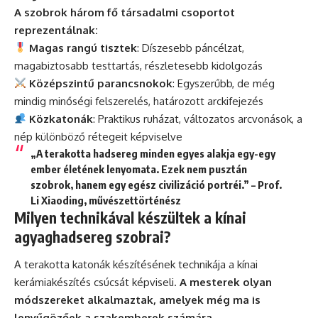
A szobrok három fő társadalmi csoportot
reprezentálnak:
Magas rangú tisztek
: Díszesebb páncélzat,
magabiztosabb testtartás, részletesebb kidolgozás
Középszintű parancsnokok
: Egyszerűbb, de még
mindig minőségi felszerelés, határozott arckifejezés
Közkatonák
: Praktikus ruházat, változatos arcvonások, a
nép különböző rétegeit képviselve
„A terakotta hadsereg minden egyes alakja egy-egy
ember életének lenyomata. Ezek nem pusztán
szobrok, hanem egy egész civilizáció portréi.” – Prof.
Li Xiaoding, művészettörténész
Milyen technikával készültek a kínai
agyaghadsereg szobrai?
A terakotta katonák készítésének technikája a kínai
kerámiakészítés csúcsát képviseli.
A mesterek olyan
módszereket alkalmaztak, amelyek még ma is
lenyűgözőek a szakemberek számára.