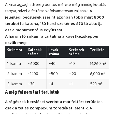
A kínai agyaghadsereg pontos mérete még mindig kutatás
tárgya, mivel a feltárások folyamatosan zajlanak.
A
jelenlegi becslések szerint azonban több mint 8000
terakotta katona, 130 harci szekér és 670 ló alkotja
ezt a monumentális együttest.
A három fő sírkamra tartalma a következőképpen
oszlik meg:
Sírkamra
Katonák
Lovak
Szekerek
Területe
száma
száma
száma
1. kamra
~6000
~40
~10
14,260 m²
2. kamra
~1400
~500
~90
6,000 m²
3. kamra
~70
~4
~1
520 m²
A még fel nem tárt területek
A régészek becslései szerint a már feltárt területek
csak a teljes komplexum töredékét jelentik.
A