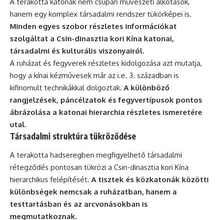
A terakotta katonák nem csupán művészeti alkotások,
hanem egy komplex társadalmi rendszer tükörképei is.
Minden egyes szobor részletes információkat
szolgáltat a Csin-dinasztia kori Kína katonai,
társadalmi és kulturális viszonyairól.
A ruházat és fegyverek részletes kidolgozása azt mutatja,
hogy a kínai kézművesek már az i.e. 3. században is
kifinomult technikákkal dolgoztak.
A különböző
rangjelzések, páncélzatok és fegyvertípusok pontos
ábrázolása a katonai hierarchia részletes ismeretére
utal.
Társadalmi struktúra tükröződése
A terakotta hadseregben megfigyelhető társadalmi
rétegződés pontosan tükrözi a Csin-dinasztia kori Kína
hierarchikus felépítését.
A tisztek és közkatonák közötti
különbségek nemcsak a ruházatban, hanem a
testtartásban és az arcvonásokban is
megmutatkoznak.