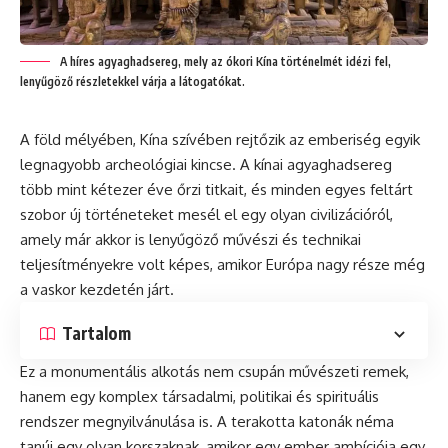
A híres agyaghadsereg, mely az ókori Kína történelmét idézi fel,
lenyűgöző részletekkel várja a látogatókat.
A föld mélyében, Kína szívében rejtőzik az emberiség egyik
legnagyobb archeológiai kincse. A kínai agyaghadsereg
több mint kétezer éve őrzi titkait, és minden egyes feltárt
szobor új történeteket mesél el egy olyan civilizációról,
amely már akkor is lenyűgöző művészi és technikai
teljesítményekre volt képes, amikor Európa nagy része még
a vaskor kezdetén járt.
Tartalom
Ez a monumentális alkotás nem csupán művészeti remek,
hanem egy komplex társadalmi, politikai és spirituális
rendszer megnyilvánulása is. A terakotta katonák néma
tanúi egy olyan korszaknak, amikor egy ember ambíciója egy