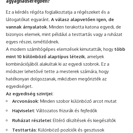
agyaghadseregben?
Ez a kérdés régóta foglalkoztatja a régészeket és a
látogatókat egyaránt.
A válasz alapvetően igen, de
vannak árnyalatok.
Minden terakotta katona egyedi, de
bizonyos elemek, mint például a testtartás vagy a ruházat
egyes részei, ismétlődnek.
A modern számítógépes elemzések kimutatták, hogy
több
mint 10 különböző alaptípus létezik
, amelyek
kombinációjából alakultak ki az egyedi szobrok. Ez a
módszer lehetővé tette a mesterek számára, hogy
hatékonyan dolgozzanak, miközben megőrizték az
egyediséget.
Az egyediség szintjei:
Arcvonások
: Minden szobor különböző arcot mutat
Hajviselet
: Változatos frizurák és fejfedők
Ruházat részletei
: Eltérő díszítések és kiegészítők
Testtartás
: Különböző pozíciók és gesztusok