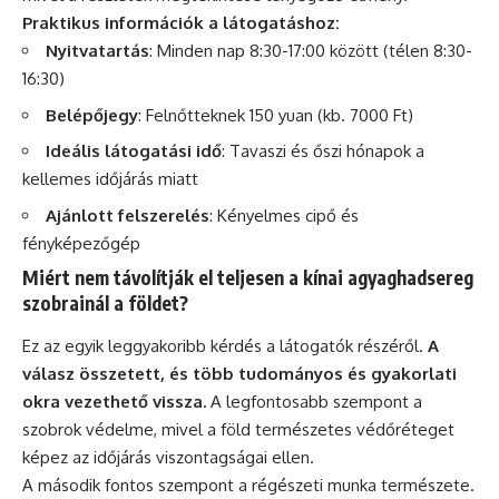
Praktikus információk a látogatáshoz:
Nyitvatartás
: Minden nap 8:30-17:00 között (télen 8:30-
16:30)
Belépőjegy
: Felnőtteknek 150 yuan (kb. 7000 Ft)
Ideális látogatási idő
: Tavaszi és őszi hónapok a
kellemes időjárás miatt
Ajánlott felszerelés
: Kényelmes cipő és
fényképezőgép
Miért nem távolítják el teljesen a kínai agyaghadsereg
szobrainál a földet?
Ez az egyik leggyakoribb kérdés a látogatók részéről.
A
válasz összetett, és több tudományos és gyakorlati
okra vezethető vissza.
A legfontosabb szempont a
szobrok védelme, mivel a föld természetes védőréteget
képez az időjárás viszontagságai ellen.
A második fontos szempont a régészeti munka természete.