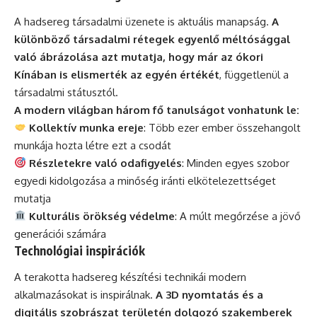
A hadsereg társadalmi üzenete is aktuális manapság.
A
különböző társadalmi rétegek egyenlő méltósággal
való ábrázolása azt mutatja, hogy már az ókori
Kínában is elismerték az egyén értékét
, függetlenül a
társadalmi státusztól.
A modern világban három fő tanulságot vonhatunk le:
Kollektív munka ereje
: Több ezer ember összehangolt
munkája hozta létre ezt a csodát
Részletekre való odafigyelés
: Minden egyes szobor
egyedi kidolgozása a minőség iránti elkötelezettséget
mutatja
Kulturális örökség védelme
: A múlt megőrzése a jövő
generációi számára
Technológiai inspirációk
A terakotta hadsereg készítési technikái modern
alkalmazásokat is inspirálnak.
A 3D nyomtatás és a
digitális szobrászat területén dolgozó szakemberek