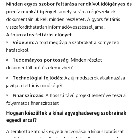
Minden egyes szobor feltárása rendkívül időigényes és
precíz munkát igényel
, amely során a régészeknek
dokumentálniuk kell minden részletet. A gyors feltárás
visszafordíthatatlan információvesztéssel járna.
A fokozatos feltárás előnyei:
Védelem
: A föld megóvja a szobrokat a környezeti
hatásoktól
Tudományos pontosság
: Minden részlet
dokumentálható és elemezhető
Technológiai fejlődés
: Az új módszerek alkalmazása
javítja a feltárás minőségét
Finanszírozás
: A hosszú távú projekt lehetővé teszi a
folyamatos finanszírozást
Hogyan készültek a kínai agyaghadsereg szobrainak
egyedi arcai?
A terakotta katonák egyedi arcvonásai a kínai szobrászat