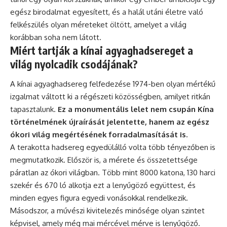
egész birodalmat egyesített, és a halál utáni életre való
felkészülés olyan méreteket öltött, amelyet a világ
korábban soha nem látott.
Miért tartják a kínai agyaghadsereget a
világ nyolcadik csodájának?
A kínai agyaghadsereg felfedezése 1974-ben olyan mértékű
izgalmat váltott ki a régészeti közösségben, amilyet ritkán
tapasztalunk.
Ez a monumentális lelet nem csupán Kína
történelmének újraírását jelentette, hanem az egész
ókori világ megértésének forradalmasítását is.
A terakotta hadsereg egyedülálló volta több tényezőben is
megmutatkozik. Először is, a mérete és összetettsége
páratlan az ókori világban. Több mint 8000 katona, 130 harci
szekér és 670 ló alkotja ezt a lenyűgöző együttest, és
minden egyes figura egyedi vonásokkal rendelkezik.
Másodszor, a művészi kivitelezés minősége olyan szintet
képvisel, amely még mai mércével mérve is lenyűgöző.