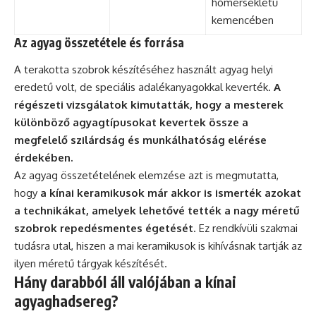
hőmérsékletű
kemencében
Az agyag összetétele és forrása
A terakotta szobrok készítéséhez használt agyag helyi
eredetű volt, de speciális adalékanyagokkal keverték.
A
régészeti vizsgálatok kimutatták, hogy a mesterek
különböző agyagtípusokat kevertek össze a
megfelelő szilárdság és munkálhatóság elérése
érdekében.
Az agyag összetételének elemzése azt is megmutatta,
hogy
a kínai keramikusok már akkor is ismerték azokat
a technikákat, amelyek lehetővé tették a nagy méretű
szobrok repedésmentes égetését
. Ez rendkívüli szakmai
tudásra utal, hiszen a mai keramikusok is kihívásnak tartják az
ilyen méretű tárgyak készítését.
Hány darabból áll valójában a kínai
agyaghadsereg?