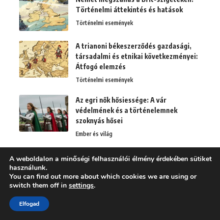
Történelmi áttekintés és hatások
Történelmi események
A trianoni békeszerződés gazdasági,
társadalmi és etnikai következményei:
Átfogó elemzés
Történelmi események
Az egri nők hősiessége: A vár
védelmének és a történelemnek
szoknyás hősei
Ember és világ
A hagyományok igazi ereje: Értékek és
A weboldalon a minőségi felhasználói élmény érdekében sütiket
összetartozás a modern élet
használunk.
fogaskerekei között
You can find out more about which cookies we are using or
switch them off in
settings
.
Ember és világ
Elfogad
A csernobili katasztrófa hatása:
Egészségügyi és pszichológiai