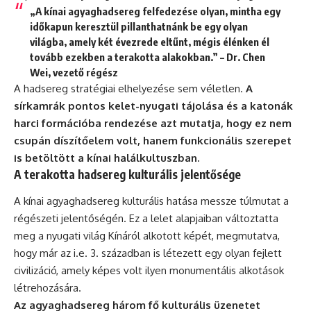
„A kínai agyaghadsereg felfedezése olyan, mintha egy
időkapun keresztül pillanthatnánk be egy olyan
világba, amely két évezrede eltűnt, mégis élénken él
tovább ezekben a terakotta alakokban.” – Dr. Chen
Wei, vezető régész
A hadsereg stratégiai elhelyezése sem véletlen.
A
sírkamrák pontos kelet-nyugati tájolása és a katonák
harci formációba rendezése azt mutatja, hogy ez nem
csupán díszítőelem volt, hanem funkcionális szerepet
is betöltött a kínai halálkultuszban.
A terakotta hadsereg kulturális jelentősége
A kínai agyaghadsereg kulturális hatása messze túlmutat a
régészeti jelentőségén. Ez a lelet alapjaiban változtatta
meg a nyugati világ Kínáról alkotott képét, megmutatva,
hogy már az i.e. 3. században is létezett egy olyan fejlett
civilizáció, amely képes volt ilyen monumentális alkotások
létrehozására.
Az agyaghadsereg három fő kulturális üzenetet