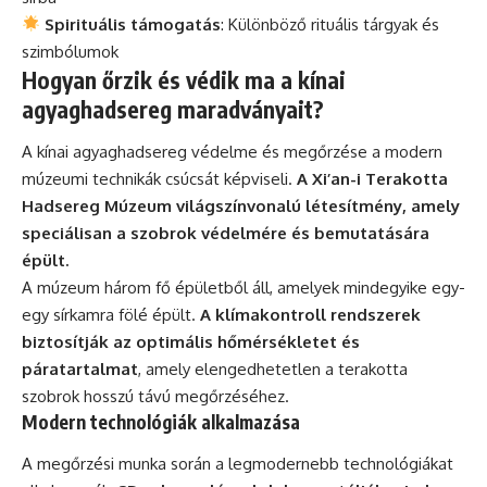
Spirituális támogatás
: Különböző rituális tárgyak és
szimbólumok
Hogyan őrzik és védik ma a kínai
agyaghadsereg maradványait?
A kínai agyaghadsereg védelme és megőrzése a modern
múzeumi technikák csúcsát képviseli.
A Xi’an-i Terakotta
Hadsereg Múzeum világszínvonalú létesítmény, amely
speciálisan a szobrok védelmére és bemutatására
épült.
A múzeum három fő épületből áll, amelyek mindegyike egy-
egy sírkamra fölé épült.
A klímakontroll rendszerek
biztosítják az optimális hőmérsékletet és
páratartalmat
, amely elengedhetetlen a terakotta
szobrok hosszú távú megőrzéséhez.
Modern technológiák alkalmazása
A megőrzési munka során a legmodernebb technológiákat