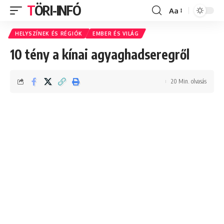
TÖRI-INFÓ
Aa
Font
Resizer
HELYSZÍNEK ÉS RÉGIÓK
EMBER ÉS VILÁG
10 tény a kínai agyaghadseregről
20 Min. olvasás