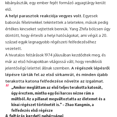
kibányászták, egy ember fejét formázó agyagtárgy került
elő.
A helyi parasztok reakciója vegyes volt.
Egyesek
babonás félelmekkel tekintettek a leletekre, mások pedig
értékes kincseket sejtettek bennük. Yang Zhifa bölcsen úgy
döntött, hogy értesíti a helyi hatóságokat, ami végül a 20.
század egyik legnagyobb régészeti felfedezéséhez
vezetett.
A hivatalos feltárások 1974 júliusában kezdődtek meg, és
már az első hónapokban világossá vált, hogy rendkívüli
jelentőségű lelettel állnak szemben.
A régészek lépésről
lépésre tárták fel az első sírkamrát, és minden újabb
terakotta katona felfedezése növelte az izgalmat.
„Amikor megláttam az első teljes terakotta katonát,
úgy éreztem, mintha egy ősi harcos nézne rám a
múltból. Az a pillanat megváltoztatta az életemet és a
kínai
régészet
történetét is.” – Zhao Kangmin, a
felfedezés első régésze
A feltárás kezdeti nehézségei