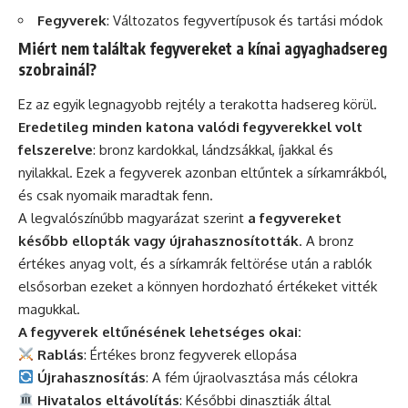
Fegyverek
: Változatos fegyvertípusok és tartási módok
Miért nem találtak fegyvereket a kínai agyaghadsereg
szobrainál?
Ez az egyik legnagyobb rejtély a terakotta hadsereg körül.
Eredetileg minden katona valódi fegyverekkel volt
felszerelve
: bronz kardokkal, lándzsákkal, íjakkal és
nyilakkal. Ezek a fegyverek azonban eltűntek a sírkamrákból,
és csak nyomaik maradtak fenn.
A legvalószínűbb magyarázat szerint
a fegyvereket
később ellopták vagy újrahasznosították
. A bronz
értékes anyag volt, és a sírkamrák feltörése után a rablók
elsősorban ezeket a könnyen hordozható értékeket vitték
magukkal.
A fegyverek eltűnésének lehetséges okai:
Rablás
: Értékes bronz fegyverek ellopása
Újrahasznosítás
: A fém újraolvasztása más célokra
Hivatalos eltávolítás
: Későbbi dinasztiák által