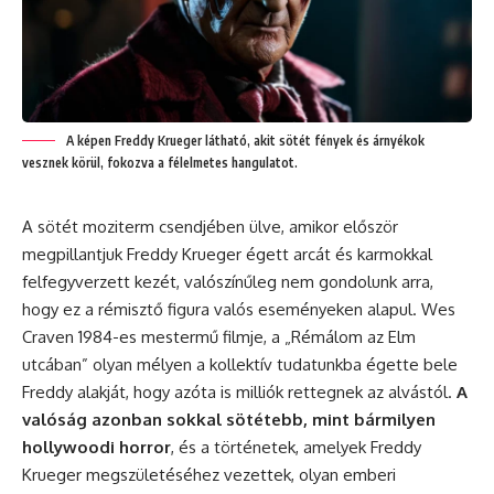
A képen Freddy Krueger látható, akit sötét fények és árnyékok
vesznek körül, fokozva a félelmetes hangulatot.
A sötét moziterm csendjében ülve, amikor először
megpillantjuk Freddy Krueger égett arcát és karmokkal
felfegyverzett kezét, valószínűleg nem gondolunk arra,
hogy ez a rémisztő figura valós eseményeken alapul. Wes
Craven 1984-es mestermű filmje, a „Rémálom az Elm
utcában” olyan mélyen a kollektív tudatunkba égette bele
Freddy alakját, hogy azóta is milliók rettegnek az alvástól.
A
valóság azonban sokkal sötétebb, mint bármilyen
hollywoodi horror
, és a történetek, amelyek Freddy
Krueger megszületéséhez vezettek, olyan emberi