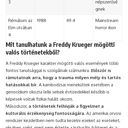
3
népszerűsé
gnek
Rémálom az
1988
49.4
Mainstream
Elm utcában
horror ikon
4
Mit tanulhatunk a Freddy Krueger mögötti
valós történetekből?
A Freddy Krueger karakter mögötti valós események több
fontos tanulsággal is szolgálnak számunkra.
Először is
rámutatnak arra, hogy a trauma milyen mély és tartós
hatásokkal bír
. A kambodzsai menekültek esetében a
genocídium okozta lelki sebek évtizedekkel később is
képesek voltak fizikai halált okozni.
Másodszor,
a történetek felhívják a figyelmet a
kulturális érzékenység fontosságára
. Az amerikai orvosi
rendszer kezdetben nem tudta kezelni ezeket az eseteket,
részben azért, mert nem értette a kulturális hátteret és a