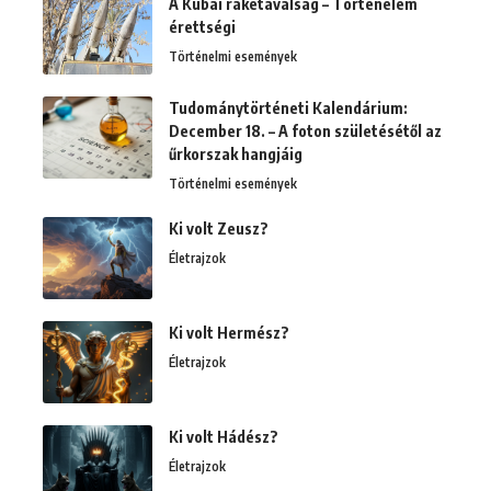
A Kubai rakétaválság – Történelem
érettségi
Történelmi események
Tudománytörténeti Kalendárium:
December 18. – A foton születésétől az
űrkorszak hangjáig
Történelmi események
Ki volt Zeusz?
Életrajzok
Ki volt Hermész?
Életrajzok
Ki volt Hádész?
Életrajzok