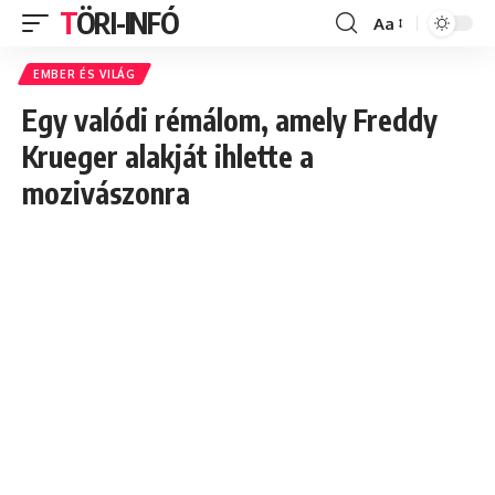
TÖRI-INFÓ
Aa
Font
Resizer
EMBER ÉS VILÁG
Egy valódi rémálom, amely Freddy
Krueger alakját ihlette a
mozivászonra