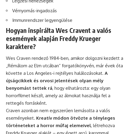
Légzési nehézségek
Vérnyomás-ingadozás
Immunrendszer legyengülése
Hogyan inspirálta Wes Cravent a valós
események alapján Freddy Krueger
karaktere?
Wes Craven rendező 1984-ben, amikor dolgozni kezdett a
„Rémálom az Elm utcában” forgatókönyvén, már évek óta
követte a Los Angeles-i rejtélyes halálozásokat.
A
újságcikkek és orvosi jelentések olyan mély
benyomást tettek rá
, hogy elhatározta: egy olyan
horrorfilmet készít, amely az álmokat használja fel a
rettegés forrásként.
Craven azonban nem egyszerűen lemásolta a valós
eseményeket.
Kreatív módon ötvözte a tényleges
történeteket a horror műfaj elemeivel
, létrehozva
Freddy Krueger alakját – egy égett arcú, karommal