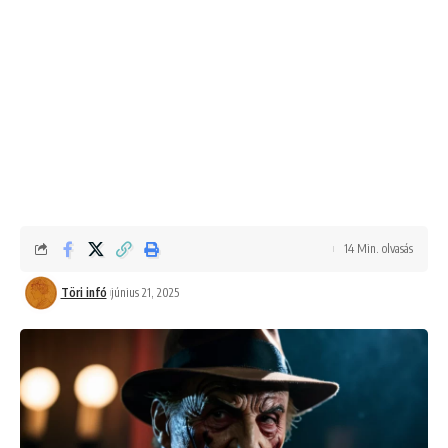
14 Min. olvasás
Töri infó
június 21, 2025