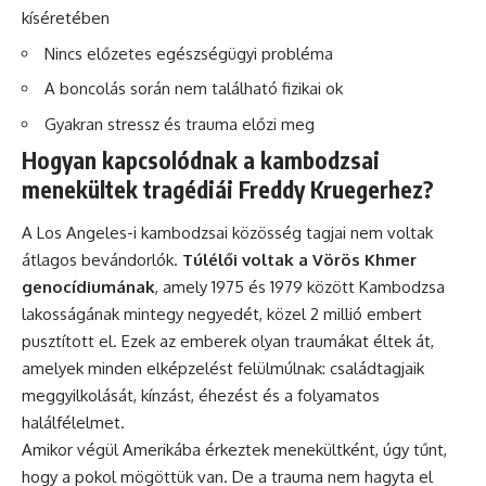
kíséretében
Nincs előzetes egészségügyi probléma
A boncolás során nem található fizikai ok
Gyakran stressz és trauma előzi meg
Hogyan kapcsolódnak a kambodzsai
menekültek tragédiái Freddy Kruegerhez?
A Los Angeles-i kambodzsai közösség tagjai nem voltak
átlagos bevándorlók.
Túlélői voltak a Vörös Khmer
genocídiumának
, amely 1975 és 1979 között Kambodzsa
lakosságának mintegy negyedét, közel 2 millió embert
pusztított el. Ezek az emberek olyan traumákat éltek át,
amelyek minden elképzelést felülmúlnak: családtagjaik
meggyilkolását, kínzást, éhezést és a folyamatos
halálfélelmet.
Amikor végül Amerikába érkeztek menekültként, úgy tűnt,
hogy a pokol mögöttük van. De a trauma nem hagyta el