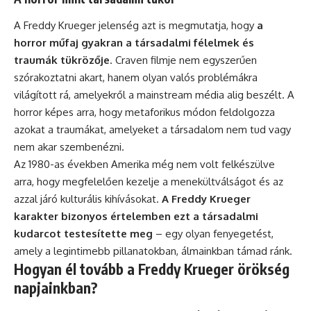
A Freddy Krueger jelenség azt is megmutatja, hogy
a
horror műfaj gyakran a társadalmi félelmek és
traumák tükrözője
. Craven filmje nem egyszerűen
szórakoztatni akart, hanem olyan valós problémákra
világított rá, amelyekről a mainstream média alig beszélt. A
horror képes arra, hogy metaforikus módon feldolgozza
azokat a traumákat, amelyeket a társadalom nem tud vagy
nem akar szembenézni.
Az 1980-as években Amerika még nem volt felkészülve
arra, hogy megfelelően kezelje a menekültválságot és az
azzal járó kulturális kihívásokat.
A Freddy Krueger
karakter bizonyos értelemben ezt a társadalmi
kudarcot testesítette meg
– egy olyan fenyegetést,
amely a legintimebb pillanatokban, álmainkban támad ránk.
Hogyan él tovább a Freddy Krueger örökség
napjainkban?