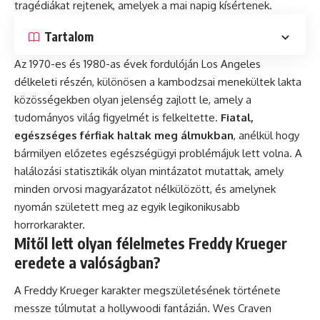
tragédiákat rejtenek, amelyek a mai napig kísértenek.
Tartalom
Az 1970-es és 1980-as évek fordulóján Los Angeles
délkeleti részén, különösen a kambodzsai menekültek lakta
közösségekben olyan jelenség zajlott le, amely a
tudományos világ figyelmét is felkeltette.
Fiatal,
egészséges férfiak haltak meg álmukban
, anélkül hogy
bármilyen előzetes egészségügyi problémájuk lett volna. A
halálozási statisztikák olyan mintázatot mutattak, amely
minden orvosi magyarázatot nélkülözött, és amelynek
nyomán született meg az egyik legikonikusabb
horrorkarakter.
Mitől lett olyan félelmetes Freddy Krueger
eredete a valóságban?
A Freddy Krueger karakter megszületésének története
messze túlmutat a hollywoodi fantázián. Wes Craven