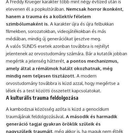
A Freddy Krueger karakter több mint négy évtized után is
elevenen él a popkultúrában.
Nemcsak horror ikonként,
hanem a trauma és a kollektív félelem
szimbólumaként is
. A karakter újra és újra felbukkan
filmekben, sorozatokban, videojátékokban és más
médiában, mindig új generációkat ijesztve meg.
A valós SUNDS esetek azonban továbbra is rejtélyt
jelentenek az orvostudomány számára. Bár a kutatók jobban
megértik a jelenség hátterét,
a pontos mechanizmus,
amely által a rémálmok halált okozhatnak, még
mindig nem teljesen tisztázott
. A modern
orvostudomány továbbra is küzd azzal, hogy megértse a
lélek és a test közötti összetett kapcsolatokat.
A kulturális trauma feldolgozása
A kambodzsai közösség azóta is küzd a genocídium
traumájának feldolgozásával.
A második és harmadik
generáció tagjai gyakran öröklik szüleik és
nagyszüleik traumáit
, még akkor is, ha maguk nem élték