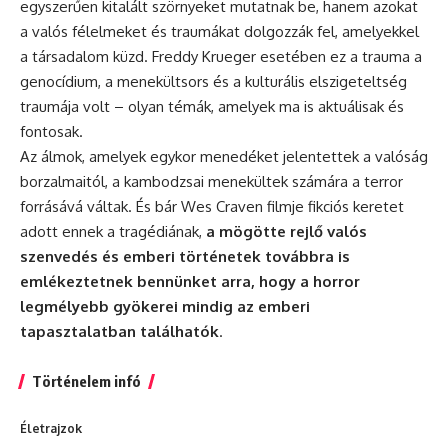
egyszerűen kitalált szörnyeket mutatnak be, hanem azokat
a valós félelmeket és traumákat dolgozzák fel, amelyekkel
a társadalom küzd. Freddy Krueger esetében ez a trauma a
genocídium, a menekültsors és a kulturális elszigeteltség
traumája volt – olyan témák, amelyek ma is aktuálisak és
fontosak.
Az álmok, amelyek egykor menedéket jelentettek a valóság
borzalmaitól, a kambodzsai menekültek számára a terror
forrásává váltak. És bár Wes Craven filmje fikciós keretet
adott ennek a tragédiának,
a mögötte rejlő valós
szenvedés és emberi történetek továbbra is
emlékeztetnek bennünket arra, hogy a horror
legmélyebb gyökerei mindig az emberi
tapasztalatban találhatók
.
Történelem infó
Életrajzok