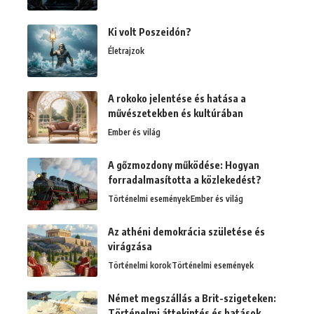
Ki volt Poszeidón?
Életrajzok
A rokoko jelentése és hatása a
művészetekben és kultúrában
Ember és világ
A gőzmozdony működése: Hogyan
forradalmasította a közlekedést?
Történelmi események
Ember és világ
Az athéni demokrácia születése és
virágzása
Történelmi korok
Történelmi események
Német megszállás a Brit-szigeteken:
Történelmi áttekintés és hatások