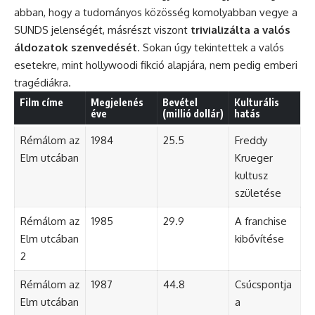
abban, hogy a tudományos közösség komolyabban vegye a
SUNDS jelenségét, másrészt viszont
trivializálta a valós
áldozatok szenvedését
. Sokan úgy tekintettek a valós
esetekre, mint hollywoodi fikció alapjára, nem pedig emberi
tragédiákra.
Film címe
Megjelenés
Bevétel
Kulturális
éve
(millió dollár)
hatás
Rémálom az
1984
25.5
Freddy
Elm utcában
Krueger
kultusz
születése
Rémálom az
1985
29.9
A franchise
Elm utcában
kibővítése
2
Rémálom az
1987
44.8
Csúcspontja
Elm utcában
a