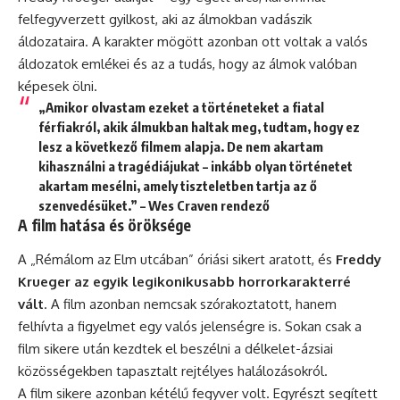
felfegyverzett gyilkost, aki az álmokban vadászik
áldozataira. A karakter mögött azonban ott voltak a valós
áldozatok emlékei és az a tudás, hogy az álmok valóban
képesek ölni.
„Amikor olvastam ezeket a történeteket a fiatal
férfiakról, akik álmukban haltak meg, tudtam, hogy ez
lesz a következő filmem alapja. De nem akartam
kihasználni a tragédiájukat – inkább olyan történetet
akartam mesélni, amely tiszteletben tartja az ő
szenvedésüket.” – Wes Craven rendező
A film hatása és öröksége
A „Rémálom az Elm utcában” óriási sikert aratott, és
Freddy
Krueger az egyik legikonikusabb horrorkarakterré
vált
. A film azonban nemcsak szórakoztatott, hanem
felhívta a figyelmet egy valós jelenségre is. Sokan csak a
film sikere után kezdtek el beszélni a délkelet-ázsiai
közösségekben tapasztalt rejtélyes halálozásokról.
A film sikere azonban kétélű fegyver volt. Egyrészt segített