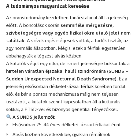
A tudományos magyarázat keresése
Az orvostudomány kezdetben tanácstalanul állt a jelenség
előtt. A boncolások során
semmiféle mérgezésre,
szívbetegségre vagy egyéb fizikai okra utaló jelet nem
találtak
. A szívek egészségesek voltak, a tüdők tiszták, az
agy normális állapotban. Mégis, ezek a férfiak egyszerűen
abbahagyták a légzést alvás közben.
A kutatók végül egy ritka, de ismert jelenségre bukkantak: a
hirtelen váratlan éjszakai halál szindrómára (SUNDS –
Sudden Unexpected Nocturnal Death Syndrome)
. Ez a
jelenség elsősorban délkelet-ázsiai férfiak körében fordul
elő, és bár a pontos mechanizmusa máig nem teljesen
tisztázott, a kutatók szerint kapcsolatban áll a kulturális
sokkal, a PTSD-vel és bizonyos genetikai tényezőkkel.
A SUNDS jellemzői:
Elsősorban 25-44 éves délkelet-ázsiai férfiakat érint
Alvás közben következik be, gyakran rémálmok