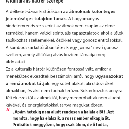
A kultúrális háttér szerepe
A délkelet-ázsiai kultúrákban
az álmoknak különleges
jelentőséget tulajdonítanak
. A hagyományos
hiedelemrendszer szerint az álmok nem csupán az elme
termékei, hanem valódi spirituális tapasztalatok, ahol a lélek
találkozhat szellemekkel, ősökkel vagy gonosz entitásokkal.
A kambodzsai kultúrában létezik egy „pinea” nevű gonosz
szellem, amely állítólag alvás közben támadja meg
áldozatait.
Ez a kulturális háttér különösen fontossá vált, amikor a
menekültek elkezdtek beszámolni arról, hogy
ugyanazokat
a rémálmokat látják
: egy sötét alakot, aki üldözi őket
álmaikban, és akit nem tudnak lerázni. Sokan közülük annyira
féltek ezektől az álmoktól, hogy megpróbáltak nem aludni,
kávéval és energiaitalokkal tartva magukat ébren.
„Apám hetekig nem aludt rendesen a halála előtt. Azt
mondta, hogy ha elalszik, a rossz ember elkapja őt.
Próbáltuk meggyőzni, hogy csak álom, de ő tudta,