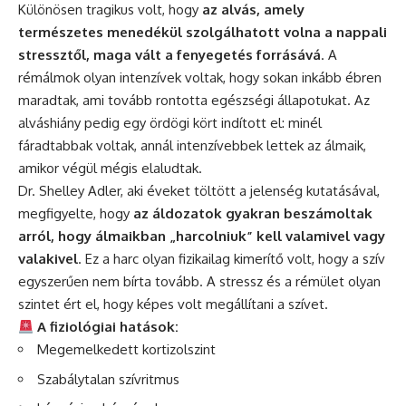
Különösen tragikus volt, hogy
az alvás, amely
természetes menedékül szolgálhatott volna a nappali
stressztől, maga vált a fenyegetés forrásává
. A
rémálmok olyan intenzívek voltak, hogy sokan inkább ébren
maradtak, ami tovább rontotta egészségi állapotukat. Az
alváshiány pedig egy ördögi kört indított el: minél
fáradtabbak voltak, annál intenzívebbek lettek az álmaik,
amikor végül mégis elaludtak.
Dr. Shelley Adler, aki éveket töltött a jelenség kutatásával,
megfigyelte, hogy
az áldozatok gyakran beszámoltak
arról, hogy álmaikban „harcolniuk” kell valamivel vagy
valakivel
. Ez a harc olyan fizikailag kimerítő volt, hogy a szív
egyszerűen nem bírta tovább. A stressz és a rémület olyan
szintet ért el, hogy képes volt megállítani a szívet.
A fiziológiai hatások:
Megemelkedett kortizolszint
Szabálytalan szívritmus