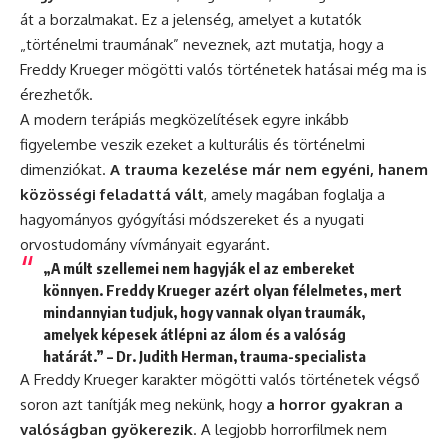
át a borzalmakat. Ez a jelenség, amelyet a kutatók
„történelmi traumának” neveznek, azt mutatja, hogy a
Freddy Krueger mögötti valós történetek hatásai még ma is
érezhetők.
A modern terápiás megközelítések egyre inkább
figyelembe veszik ezeket a kulturális és történelmi
dimenziókat.
A trauma kezelése már nem egyéni, hanem
közösségi feladattá vált
, amely magában foglalja a
hagyományos gyógyítási módszereket és a nyugati
orvostudomány vívmányait egyaránt.
„A múlt szellemei nem hagyják el az embereket
könnyen. Freddy Krueger azért olyan félelmetes, mert
mindannyian tudjuk, hogy vannak olyan traumák,
amelyek képesek átlépni az álom és a valóság
határát.” – Dr. Judith Herman, trauma-specialista
A Freddy Krueger karakter mögötti valós történetek végső
soron azt tanítják meg nekünk, hogy
a horror gyakran a
valóságban gyökerezik
. A legjobb horrorfilmek nem