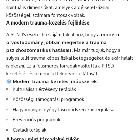
spirituális dimenziókat, amelyek a délkelet-ázsiai
közösségek számára fontosak voltak.
A modern trauma-kezelés fejlődése
A SUNDS esetei hozzájárultak ahhoz, hogy
a modern
orvostudomány jobban megértse a trauma
pszichoszomatikus hatásait
. Ma már tudjuk, hogy a
súlyos lelki trauma képes fizikai betegségeket és akár halált
is okozni. Ez a felismerés forradalmasította a PTSD
kezelését és a menekültek orvosi ellátását.
Modern trauma-kezelési módszerek:
Kulturálisan érzékeny terápiák
Közösségi támogatási programok
Hagyományos gyógyítási módszerek integrálása
Prevenciós programok
Családi terápiák
A horror mint társadalmi tükör