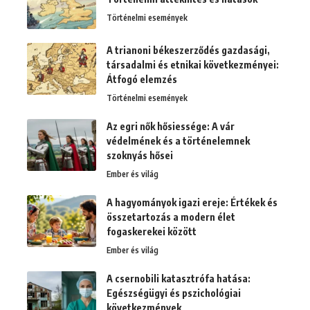
Történelmi események
A trianoni békeszerződés gazdasági,
társadalmi és etnikai következményei:
Átfogó elemzés
Történelmi események
Az egri nők hősiessége: A vár
védelmének és a történelemnek
szoknyás hősei
Ember és világ
A hagyományok igazi ereje: Értékek és
összetartozás a modern élet
fogaskerekei között
Ember és világ
A csernobili katasztrófa hatása:
Egészségügyi és pszichológiai
következmények