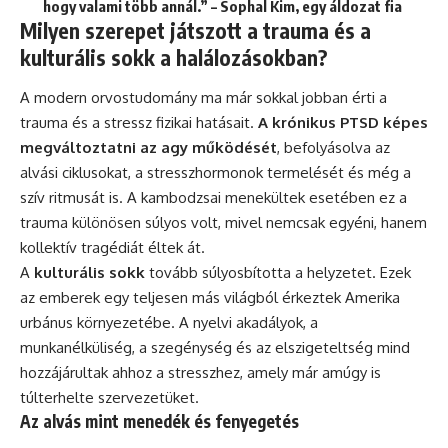
hogy valami több annál.” – Sophal Kim, egy áldozat fia
Milyen szerepet játszott a trauma és a
kulturális sokk a halálozásokban?
A modern orvostudomány ma már sokkal jobban érti a
trauma és a stressz fizikai hatásait.
A krónikus PTSD képes
megváltoztatni az agy működését
, befolyásolva az
alvási ciklusokat, a stresszhormonok termelését és még a
szív ritmusát is. A kambodzsai menekültek esetében ez a
trauma különösen súlyos volt, mivel nemcsak egyéni, hanem
kollektív tragédiát éltek át.
A
kulturális sokk
tovább súlyosbította a helyzetet. Ezek
az emberek egy teljesen más világból érkeztek Amerika
urbánus környezetébe. A nyelvi akadályok, a
munkanélküliség, a szegénység és az elszigeteltség mind
hozzájárultak ahhoz a stresszhez, amely már amúgy is
túlterhelte szervezetüket.
Az alvás mint menedék és fenyegetés