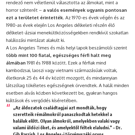
rendező nem véletlenül választotta az álmokat, mint a
horror színterét –
a valós események ugyanis pontosan
ezt a területet érintették
. Az 1970-es évek végén és az
1980-as évek elején Los Angeles délkeleti részén élő
délkelet-ázsiai menekültközösségekben rendkívül szokatlan
halálozási mintázat alakult ki.
A Los Angeles Times és más helyi lapok beszámolói szerint
több mint 100 fiatal, egészséges férfi halt meg
álmában
1981 és 1988 között. Ezek a férfiak mind
kambodzsai, laoszi vagy vietnami származásúak voltak,
életkoruk 25 és 44 év között mozgott, és mindannyian
látszólag tökéletes egészségnek örvendtek. A halál minden
esetben alvás közben következett be, gyakran hangos
kiáltások és vergődés kíséretében.
„Az áldozatok családtagjai azt mondták, hogy
szeretteik rémálmokról panaszkodtak hetekkel a
haláluk előtt. Olyan álmokról, amelyekben valaki vagy
valami üldözi őket, és amelyektől féltek elaludni.” – Dr.
Gib Parrish, Los Angeles-i törvényszéki orvos