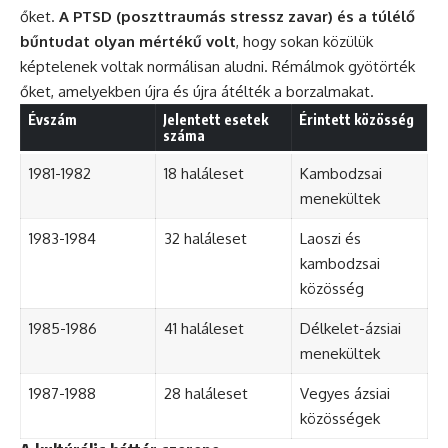
őket.
A PTSD (poszttraumás stressz zavar) és a túlélő
bűntudat olyan mértékű volt
, hogy sokan közülük
képtelenek voltak normálisan aludni. Rémálmok gyötörték
őket, amelyekben újra és újra átélték a borzalmakat.
Évszám
Jelentett esetek
Érintett közösség
száma
1981-1982
18 haláleset
Kambodzsai
menekültek
1983-1984
32 haláleset
Laoszi és
kambodzsai
közösség
1985-1986
41 haláleset
Délkelet-ázsiai
menekültek
1987-1988
28 haláleset
Vegyes ázsiai
közösségek