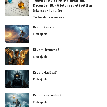
Tudománytörténeti Kalendárium:
December 18. – A foton születésétől az
űrkorszak hangjáig
Történelmi események
Ki volt Zeusz?
Életrajzok
Ki volt Hermész?
Életrajzok
Ki volt Hádész?
Életrajzok
Ki volt Poszeidón?
Életrajzok