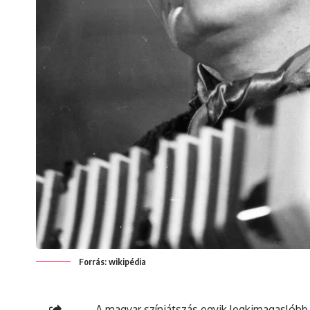
Forrás: wikipédia
A magyar színjátszás egyik legkimagaslóbb a