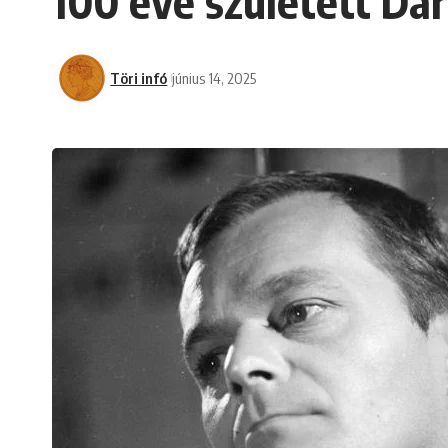
100 éve született Dar
Töri infó
június 14, 2025