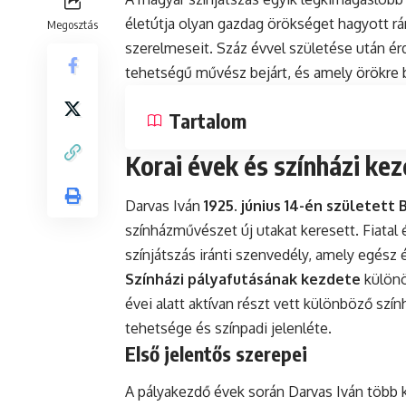
életútja olyan gazdag örökséget hagyott rá
Megosztás
szerelmeseit. Száz évvel születése után érd
tehetségű művész bejárt, és amely örökre b
Tartalom
Korai évek és színházi ke
Darvas Iván
1925. június 14-én született
színházművészet új utakat keresett. Fiata
színjátszás iránti szenvedély, amely egész
Színházi pályafutásának kezdete
különö
évei alatt aktívan részt vett különböző szí
tehetsége és színpadi jelenléte.
Első jelentős szerepei
A pályakezdő évek során Darvas Iván több 