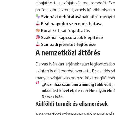
elsajátította a színjátszás mesterségét. Eze
professzionalizmust, amely később olyan hí
Színházi debütálásának körülményei
Első nagyobb szerepek hatása
Korai kritikai fogadtatás
Szakmai kapcsolatok kiépítése
Színpadi jelenlét fejlődése
A nemzetközi áttörés
Darvas Iván karrierjének talán legfontosab
szinten is elismerést szerzett. Ez az idős
magyar színjátszás nemzetközi megítélésére 
„A színház számomra mindig több volt, m
odaadást követel, de cserébe olyan élm
Darvas Iván
Külföldi turnék és elismerések
A nemzetközi színtereken való megjelenés 