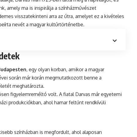
nk, amely ma is inspirálja a színházművészet
emes visszatekinteni arra az útra, amelyet ez a kivételes
eírta nevét a magyar kultúrtörténetbe.
zdetek
 Budapesten
, egy olyan korban, amikor a magyar
l évei során már korán megmutatkozott benne a
 életét meghatározta.
sen figyelemreméltó volt. A fiatal Darvas már egyetemi
nházi produkciókban, ahol hamar feltűnt rendkívüli
kisebb színházban is megfordult, ahol alaposan