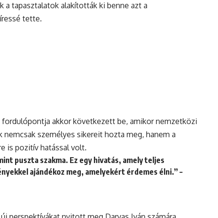
k a tapasztalatok alakították ki benne azt a
ressé tette.
b fordulópontja akkor következett be, amikor nemzetközi
zak nemcsak személyes sikereit hozta meg, hanem a
is pozitív hatással volt.
int puszta szakma. Ez egy hivatás, amely teljes
ényekkel ajándékoz meg, amelyekért érdemes élni.” –
új perspektívákat nyitott meg Darvas Iván számára.