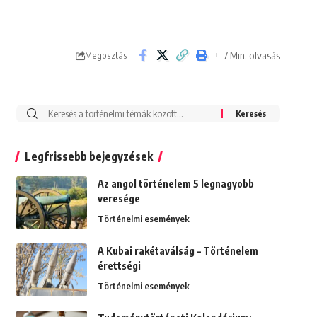
7 Min. olvasás
Megosztás
Search
for:
Legfrissebb bejegyzések
Az angol történelem 5 legnagyobb
veresége
Történelmi események
A Kubai rakétaválság – Történelem
érettségi
Történelmi események