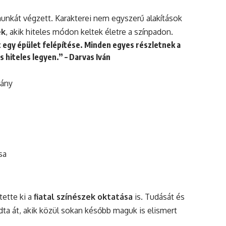
nkát végzett. Karakterei nem egyszerű alakítások
ek
, akik hiteles módon keltek életre a színpadon.
 egy épület felépítése. Minden egyes részletnek a
és hiteles legyen.” – Darvas Iván
mány
sa
tette ki a
fiatal színészek oktatása
is. Tudását és
ta át, akik közül sokan később maguk is elismert