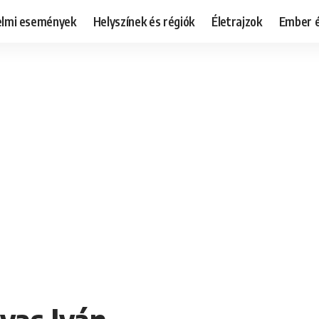
elmi események
Helyszínek és régiók
Életrajzok
Ember é