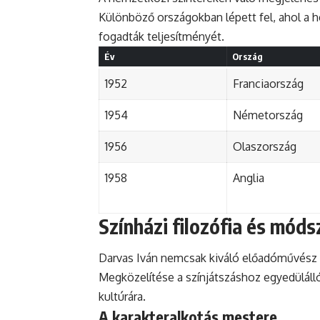
Különböző országokban lépett fel, ahol a h
fogadták teljesítményét.
Év
Ország
1952
Franciaország
1954
Németország
1956
Olaszország
1958
Anglia
Színházi filozófia és móds
Darvas Iván nemcsak kiváló előadóművész
Megközelítése a színjátszáshoz egyedülálló
kultúrára.
A karakteralkotás mestere