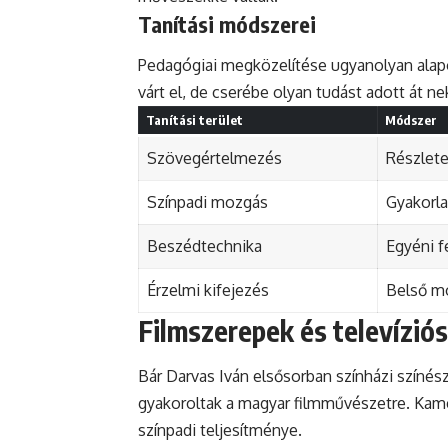
Tanítási módszerei
Pedagógiai megközelítése ugyanolyan alapos
várt el, de cserébe olyan tudást adott át 
Tanítási terület
Módszer
Szövegértelmezés
Részlet
Színpadi mozgás
Gyakorla
Beszédtechnika
Egyéni f
Érzelmi kifejezés
Belső m
Filmszerepek és televízió
Bár Darvas Iván elsősorban színházi színés
gyakoroltak a magyar filmművészetre. Kame
színpadi teljesítménye.