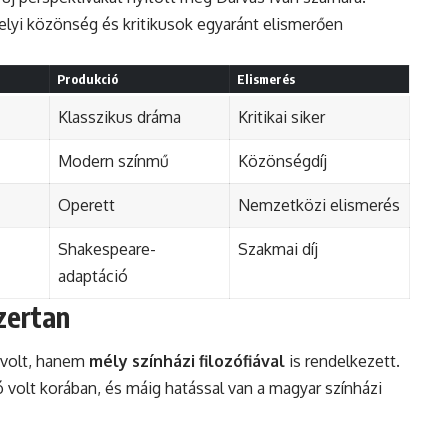
elyi közönség és kritikusok egyaránt elismerően
Produkció
Elismerés
Klasszikus dráma
Kritikai siker
Modern színmű
Közönségdíj
Operett
Nemzetközi elismerés
Shakespeare-
Szakmai díj
adaptáció
zertan
 volt, hanem
mély színházi filozófiával
is rendelkezett.
 volt korában, és máig hatással van a magyar színházi