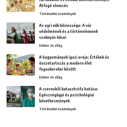
Átfogó elemzés
Történelmi események
Az egri nők hősiessége: A vár
védelmének és a történelemnek
szoknyás hősei
Ember és világ
A hagyományok igazi ereje: Értékek és
összetartozás a modern élet
fogaskerekei között
Ember és világ
A csernobili katasztrófa hatása:
Egészségügyi és pszichológiai
következmények
Történelmi események