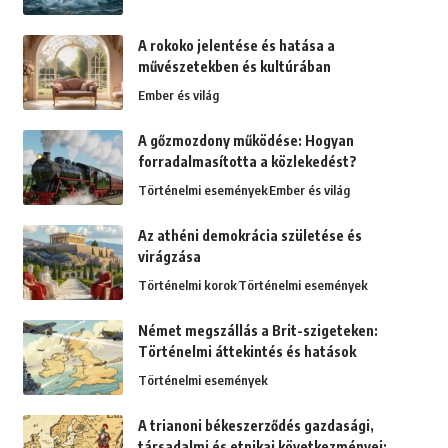
A rokoko jelentése és hatása a
művészetekben és kultúrában
Ember és világ
A gőzmozdony működése: Hogyan
forradalmasította a közlekedést?
Történelmi események
Ember és világ
Az athéni demokrácia születése és
virágzása
Történelmi korok
Történelmi események
Német megszállás a Brit-szigeteken:
Történelmi áttekintés és hatások
Történelmi események
A trianoni békeszerződés gazdasági,
társadalmi és etnikai következményei: