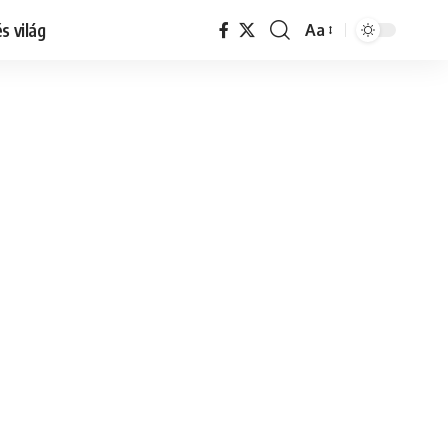
s világ
Aa
Font
Resizer