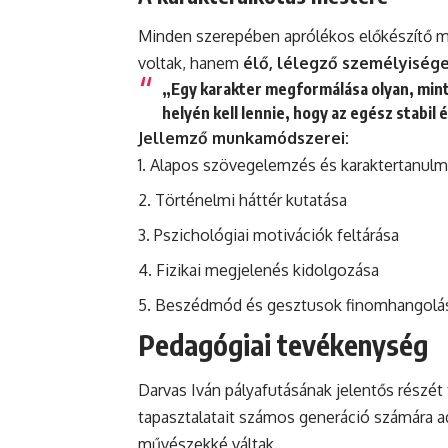
Minden szerepében aprólékos előkészítő mu
voltak, hanem
élő, lélegző személyiség
„Egy karakter megformálása olyan, mint
helyén kell lennie, hogy az egész stabil 
Jellemző munkamódszerei:
Alapos szövegelemzés és karaktertanul
Történelmi háttér kutatása
Pszichológiai motivációk feltárása
Fizikai megjelenés kidolgozása
Beszédmód és gesztusok finomhangolá
Pedagógiai tevékenység
Darvas Iván pályafutásának jelentős részét 
tapasztalatait számos generáció számára ad
művészekké váltak.