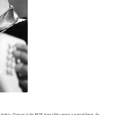
lakja, Darvas Iván 1925-ben látta meg a napvilágot, és