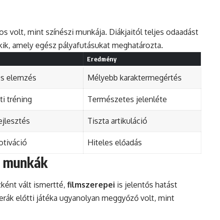
 volt, mint színészi munkája. Diákjaitól teljes odaadást
nekik, amely egész pályafutásukat meghatározta.
Eredmény
es elemzés
Mélyebb karaktermegértés
ti tréning
Természetes jelenléte
ejlesztés
Tiszta artikuláció
otiváció
Hiteles előadás
s munkák
zként vált ismertté,
filmszerepei
is jelentős hatást
rák előtti játéka ugyanolyan meggyőző volt, mint