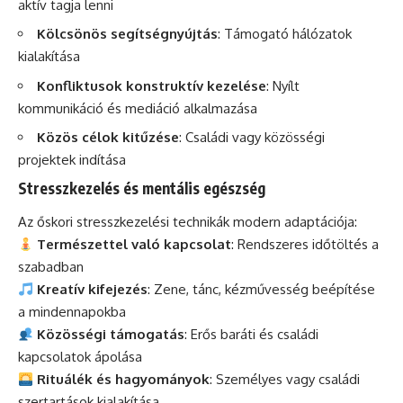
aktív tagja lenni
Kölcsönös segítségnyújtás
: Támogató hálózatok
kialakítása
Konfliktusok konstruktív kezelése
: Nyílt
kommunikáció és mediáció alkalmazása
Közös célok kitűzése
: Családi vagy közösségi
projektek indítása
Stresszkezelés és mentális egészség
Az őskori stresszkezelési technikák modern adaptációja:
Természettel való kapcsolat
: Rendszeres időtöltés a
szabadban
Kreatív kifejezés
: Zene, tánc, kézművesség beépítése
a mindennapokba
Közösségi támogatás
: Erős baráti és családi
kapcsolatok ápolása
Rituálék és hagyományok
: Személyes vagy családi
szertartások kialakítása