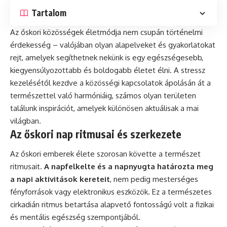
Tartalom
Az őskori közösségek életmódja nem csupán történelmi
érdekesség – valójában olyan alapelveket és gyakorlatokat
rejt, amelyek segíthetnek nekünk is egy egészségesebb,
kiegyensúlyozottabb és boldogabb életet élni. A stressz
kezelésétől kezdve a közösségi kapcsolatok ápolásán át a
természettel való harmóniáig, számos olyan területen
találunk inspirációt, amelyek különösen aktuálisak a mai
világban.
Az őskori nap ritmusai és szerkezete
Az őskori emberek élete szorosan követte a természet
ritmusait.
A napfelkelte és a napnyugta határozta meg
a napi aktivitások kereteit
, nem pedig mesterséges
fényforrások vagy elektronikus eszközök. Ez a természetes
cirkadián ritmus betartása alapvető fontosságú volt a fizikai
és mentális egészség szempontjából.