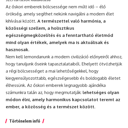
Az őskori emberek bölcsessége nem múlt idő – élő
örökség, amely segíthet nekünk navigálni a modern élet
kihívásai között.
A természettel való harmónia, a
közösségi szellem, a holisztikus
egészségmegközelítés és a fenntartható életmód
mind olyan értékek, amelyek ma is aktuálisak és
hasznosak
.
Nem kell lemondanunk a modern civilizáció előnyeiről ahhoz,
hogy tanuljunk őseink tapasztalataiból. Ehelyett ötvözhetjük
a régi bölcsességet a mai lehetőségekkel, hogy
kiegyensúlyozottabb, egészségesebb és boldogabb életet
élhessünk. Az őskori emberek legnagyobb ajándéka
számunkra talán az, hogy megmutatják:
lehetséges olyan
módon élni, amely harmonikus kapcsolatot teremt az
ember, a közösség és a természet között
.
Történelem infó