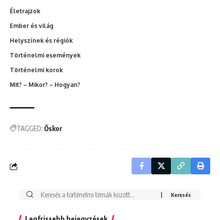
Életrajzok
Ember és világ
Helyszínek és régiók
Történelmi események
Történelmi korok
Mit? – Mikor? – Hogyan?
TAGGED:
Őskor
Search
for:
Legfrissebb bejegyzések