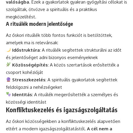
valóságba
. Ezek a gyakorlatok gyakran gyógyítási célokat is
szolgáltak, ötvözve a spirituális és a praktikus
megközelítést.
A rituálék modern jelentősége
Az őskori rituálék több fontos funkciót is betöltöttek,
amelyek ma is relevánsak:
Időstruktúra
: A rituálék segítettek strukturálni az időt
és jelentőséget adni bizonyos eseményeknek
Közösségépítés
: A közös szertartások erősítették a
csoport kohézióját
Stresszkezelés
: A spirituális gyakorlatok segítettek
feldolgozni a nehézségeket
Identitás
: A rituálék megerősítették a személyes és
közösségi identitást
Konfliktuskezelés és igazságszolgáltatás
Az őskori közösségekben a konfliktuskezelés alapvetően
eltért a modern igazságszolgáltatástól.
A cél nem a