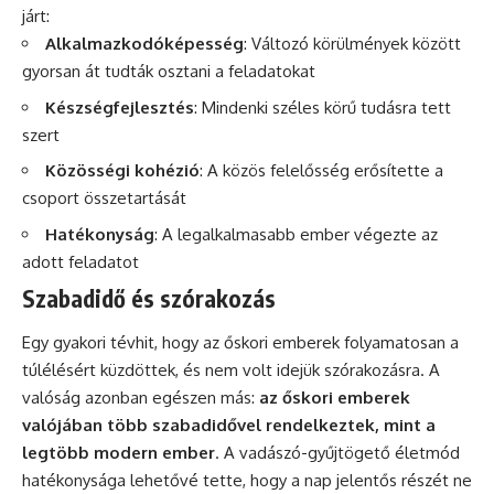
járt:
Alkalmazkodóképesség
: Változó körülmények között
gyorsan át tudták osztani a feladatokat
Készségfejlesztés
: Mindenki széles körű tudásra tett
szert
Közösségi kohézió
: A közös felelősség erősítette a
csoport összetartását
Hatékonyság
: A legalkalmasabb ember végezte az
adott feladatot
Szabadidő és szórakozás
Egy gyakori tévhit, hogy az őskori emberek folyamatosan a
túlélésért küzdöttek, és nem volt idejük szórakozásra. A
valóság azonban egészen más:
az őskori emberek
valójában több szabadidővel rendelkeztek, mint a
legtöbb modern ember
. A vadászó-gyűjtögető életmód
hatékonysága lehetővé tette, hogy a nap jelentős részét ne