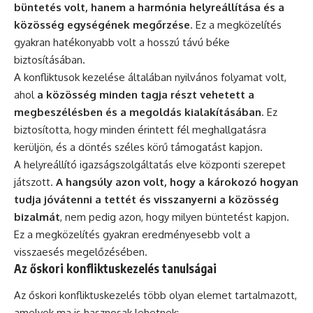
büntetés volt, hanem a harmónia helyreállítása és a
közösség egységének megőrzése
. Ez a megközelítés
gyakran hatékonyabb volt a hosszú távú béke
biztosításában.
A konfliktusok kezelése általában nyilvános folyamat volt,
ahol
a közösség minden tagja részt vehetett a
megbeszélésben és a megoldás kialakításában
. Ez
biztosította, hogy minden érintett fél meghallgatásra
kerüljön, és a döntés széles körű támogatást kapjon.
A helyreállító igazságszolgáltatás elve központi szerepet
játszott.
A hangsúly azon volt, hogy a károkozó hogyan
tudja jóvátenni a tettét és visszanyerni a közösség
bizalmát
, nem pedig azon, hogy milyen büntetést kapjon.
Ez a megközelítés gyakran eredményesebb volt a
visszaesés megelőzésében.
Az őskori konfliktuskezelés tanulságai
Az őskori konfliktuskezelés több olyan elemet tartalmazott,
amelyek ma is hasznosak lehetnek: