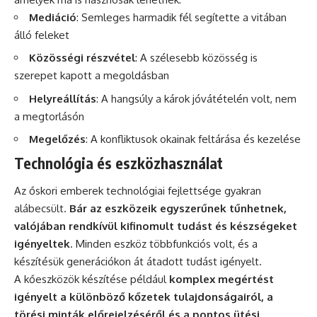
Mediáció
: Semleges harmadik fél segítette a vitában
álló feleket
Közösségi részvétel
: A szélesebb közösség is
szerepet kapott a megoldásban
Helyreállítás
: A hangsúly a károk jóvátételén volt, nem
a megtorlásón
Megelőzés
: A konfliktusok okainak feltárása és kezelése
Technológia és eszközhasználat
Az őskori emberek technológiai fejlettsége gyakran
alábecsült.
Bár az eszközeik egyszerűnek tűnhetnek,
valójában rendkívül kifinomult tudást és készségeket
igényeltek
. Minden eszköz többfunkciós volt, és a
készítésük generációkon át átadott tudást igényelt.
A kőeszközök készítése például
komplex megértést
igényelt a különböző kőzetek tulajdonságairól, a
törési minták előrejelzéséről és a pontos ütési