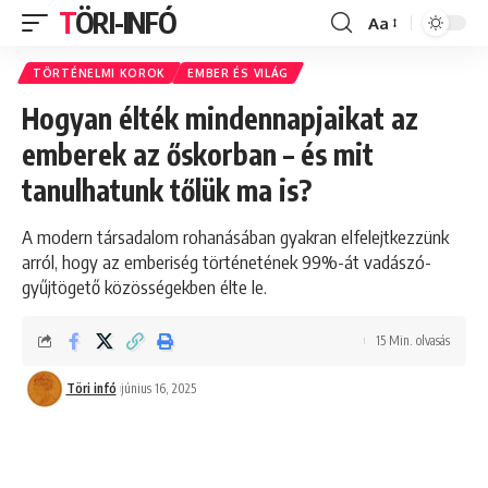
TÖRI-INFÓ
Aa
Font
Resizer
TÖRTÉNELMI KOROK
EMBER ÉS VILÁG
Hogyan élték mindennapjaikat az
emberek az őskorban – és mit
tanulhatunk tőlük ma is?
A modern társadalom rohanásában gyakran elfelejtkezzünk
arról, hogy az emberiség történetének 99%-át vadászó-
gyűjtögető közösségekben élte le.
15 Min. olvasás
Töri infó
június 16, 2025