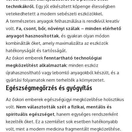
technikákról
. Egy jól elkészített kőpenge élességben
vetekedhetett a modern sebészeti eszközökkel.
A természetes anyagok felhasználása is rendkívül kreatív
volt.
Fa, csont, bőr, növényi szálak – minden elérhető
anyagot hasznosítottak
, és gyakran olyan módon
kombinálták őket, amely maximalizálta az eszközök
hatékonyságát és tartósságát.
Az őskori emberek
fenntartható technológiai
megközelítést alkalmaztak
: minden eszköz
újrahasznosítható vagy lebomló anyagokból készült, és a
gyártási folyamatok nem terhelték a környezetet.
Egészségmegőrzés és gyógyítás
Az őskori emberek egészségügyi megközelítése holisztikus
volt.
Nem választották szét a fizikai, mentális és
spirituális egészséget
, hanem egységes rendszerként
kezelték őket. Ez a szemlélet sok esetben hatékonyabb
volt, mint a modern medicina fragmentált megközelítése.