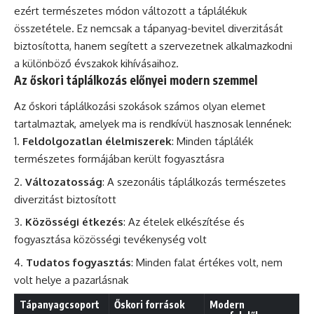
ezért természetes módon változott a táplálékuk
összetétele. Ez nemcsak a tápanyag-bevitel diverzitását
biztosította, hanem segített a szervezetnek alkalmazkodni
a különböző évszakok kihívásaihoz.
Az őskori táplálkozás előnyei modern szemmel
Az őskori táplálkozási szokások számos olyan elemet
tartalmaztak, amelyek ma is rendkívül hasznosak lennének:
Feldolgozatlan élelmiszerek
: Minden táplálék
természetes formájában került fogyasztásra
Változatosság
: A szezonális táplálkozás természetes
diverzitást biztosított
Közösségi étkezés
: Az ételek elkészítése és
fogyasztása közösségi tevékenység volt
Tudatos fogyasztás
: Minden falat értékes volt, nem
volt helye a pazarlásnak
Tápanyagcsoport
Őskori források
Modern