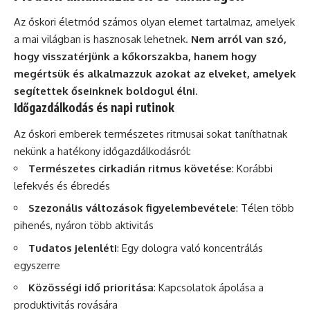
Az őskori életmód számos olyan elemet tartalmaz, amelyek
a mai világban is hasznosak lehetnek.
Nem arról van szó,
hogy visszatérjünk a kőkorszakba, hanem hogy
megértsük és alkalmazzuk azokat az elveket, amelyek
segítettek őseinknek boldogul élni
.
Időgazdálkodás és napi rutinok
Az őskori emberek természetes ritmusai sokat taníthatnak
nekünk a hatékony időgazdálkodásról:
Természetes cirkadián ritmus követése
: Korábbi
lefekvés és ébredés
Szezonális változások figyelembevétele
: Télen több
pihenés, nyáron több aktivitás
Tudatos jelenléti
: Egy dologra való koncentrálás
egyszerre
Közösségi idő prioritása
: Kapcsolatok ápolása a
produktivitás rovására