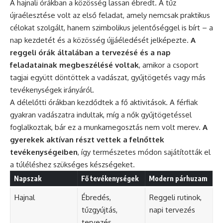
A hajnali órákban a közösség lassan ébredt. A tűz
újraélesztése volt az első feladat, amely nemcsak praktikus
célokat szolgált, hanem szimbolikus jelentőséggel is bírt – a
nap kezdetét és a közösség újjáéledését jelképezte.
A
reggeli órák általában a tervezésé és a nap
feladatainak megbeszélésé voltak
, amikor a csoport
tagjai együtt döntöttek a vadászat, gyűjtögetés vagy más
tevékenységek irányáról.
A délelőtti órákban kezdődtek a fő aktivitások. A férfiak
gyakran vadászatra indultak, míg a nők gyűjtögetéssel
foglalkoztak, bár ez a munkamegosztás nem volt merev.
A
gyerekek aktívan részt vettek a felnőttek
tevékenységeiben
, így természetes módon sajátították el
a túléléshez szükséges készségeket.
Napszak
Fő tevékenységek
Modern párhuzam
Hajnal
Ébredés,
Reggeli rutinok,
tűzgyújtás,
napi tervezés
tervezés