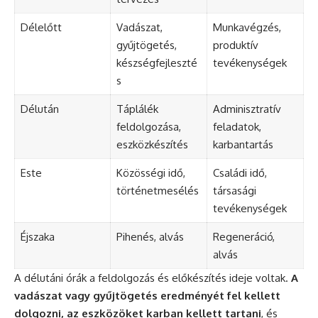
Délelőtt
Vadászat,
Munkavégzés,
gyűjtögetés,
produktív
készségfejleszté
tevékenységek
s
Délután
Táplálék
Adminisztratív
feldolgozása,
feladatok,
eszközkészítés
karbantartás
Este
Közösségi idő,
Családi idő,
történetmesélés
társasági
tevékenységek
Éjszaka
Pihenés, alvás
Regeneráció,
alvás
A délutáni órák a feldolgozás és előkészítés ideje voltak.
A
vadászat vagy gyűjtögetés eredményét fel kellett
dolgozni, az eszközöket karban kellett tartani
, és