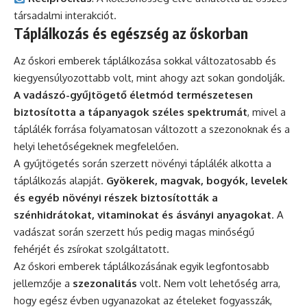
társadalmi interakciót.
Táplálkozás és egészség az őskorban
Az őskori emberek táplálkozása sokkal változatosabb és
kiegyensúlyozottabb volt, mint ahogy azt sokan gondolják.
A vadászó-gyűjtögető életmód természetesen
biztosította a tápanyagok széles spektrumát
, mivel a
táplálék forrása folyamatosan változott a szezonoknak és a
helyi lehetőségeknek megfelelően.
A gyűjtögetés során szerzett növényi táplálék alkotta a
táplálkozás alapját.
Gyökerek, magvak, bogyók, levelek
és egyéb növényi részek biztosították a
szénhidrátokat, vitaminokat és ásványi anyagokat
. A
vadászat során szerzett hús pedig magas minőségű
fehérjét és zsírokat szolgáltatott.
Az őskori emberek táplálkozásának egyik legfontosabb
jellemzője a
szezonalitás
volt. Nem volt lehetőség arra,
hogy egész évben ugyanazokat az ételeket fogyasszák,