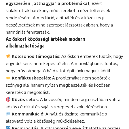
egyszerűen „otthagyja” a problémákat
, ezért
kialakítottak hatékony módszereket a nézeteltérések
rendezésére. A mediáció, a rituálék és a közösségi
beszélgetések mind szerepet játszottak abban, hogy a
harmóniát fenntartsák.
Az őskori közösségi értékek modern
alkalmazhatósága
Kölcsönös támogatás
: Az őskori emberek tudták, hogy
egyedül senki nem képes túlélni. A mai világban is fontos,
hogy erős támogató hálózatot építsünk magunk körül.
Konfliktuskezelés
: A problémákat nem söpörték
szőnyeg alá, hanem nyíltan megbeszélték és közösen
keresték a megoldást.
Közös célok
: A közösség minden tagja tisztában volt a
közös célokkal és saját szerepével azok elérésében.
Kommunikáció
: A nyílt és őszinte kommunikáció
alapvető volt a közösség működéséhez.
Reciprocitás
: A kölcsönösség elve áthatotta az összes