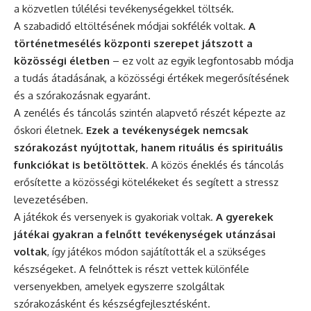
a közvetlen túlélési tevékenységekkel töltsék.
A szabadidő eltöltésének módjai sokfélék voltak.
A
történetmesélés központi szerepet játszott a
közösségi életben
– ez volt az egyik legfontosabb módja
a tudás átadásának, a közösségi értékek megerősítésének
és a szórakozásnak egyaránt.
A zenélés és táncolás szintén alapvető részét képezte az
őskori életnek.
Ezek a tevékenységek nemcsak
szórakozást nyújtottak, hanem rituális és spirituális
funkciókat is betöltöttek
. A közös éneklés és táncolás
erősítette a közösségi kötelékeket és segített a stressz
levezetésében.
A játékok és versenyek is gyakoriak voltak.
A gyerekek
játékai gyakran a felnőtt tevékenységek utánzásai
voltak
, így játékos módon sajátították el a szükséges
készségeket. A felnőttek is részt vettek különféle
versenyekben, amelyek egyszerre szolgáltak
szórakozásként és készségfejlesztésként.