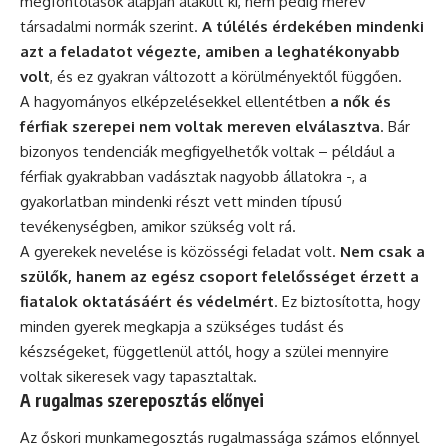
megfontolások alapján alakult ki, nem pedig merev
társadalmi normák szerint.
A túlélés érdekében mindenki
azt a feladatot végezte, amiben a leghatékonyabb
volt
, és ez gyakran változott a körülményektől függően.
A hagyományos elképzelésekkel ellentétben
a nők és
férfiak szerepei nem voltak mereven elválasztva
. Bár
bizonyos tendenciák megfigyelhetők voltak – például a
férfiak gyakrabban vadásztak nagyobb állatokra -, a
gyakorlatban mindenki részt vett minden típusú
tevékenységben, amikor szükség volt rá.
A gyerekek nevelése is közösségi feladat volt.
Nem csak a
szülők, hanem az egész csoport felelősséget érzett a
fiatalok oktatásáért és védelmért
. Ez biztosította, hogy
minden gyerek megkapja a szükséges tudást és
készségeket, függetlenül attól, hogy a szülei mennyire
voltak sikeresek vagy tapasztaltak.
A rugalmas szereposztás előnyei
Az őskori munkamegosztás rugalmassága számos előnnyel