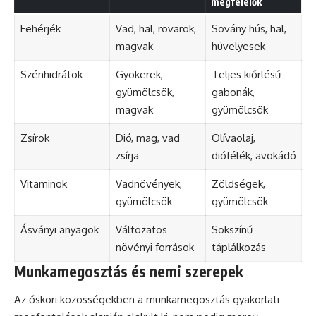
megfelelők
Fehérjék
Vad, hal, rovarok,
Sovány hús, hal,
magvak
hüvelyesek
Szénhidrátok
Gyökerek,
Teljes kiőrlésű
gyümölcsök,
gabonák,
magvak
gyümölcsök
Zsírok
Dió, mag, vad
Olívaolaj,
zsírja
diófélék, avokádó
Vitaminok
Vadnövények,
Zöldségek,
gyümölcsök
gyümölcsök
Ásványi anyagok
Változatos
Sokszínű
növényi források
táplálkozás
Munkamegosztás és nemi szerepek
Az őskori közösségekben a munkamegosztás gyakorlati