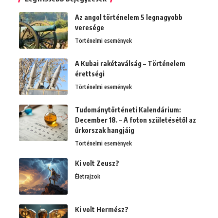
Az angol történelem 5 legnagyobb
veresége
Történelmi események
A Kubai rakétaválság – Történelem
érettségi
Történelmi események
Tudománytörténeti Kalendárium:
December 18. – A foton születésétől az
űrkorszak hangjáig
Történelmi események
Ki volt Zeusz?
Életrajzok
Ki volt Hermész?