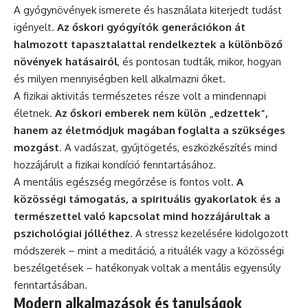
A gyógynövények ismerete és használata kiterjedt tudást
igényelt.
Az őskori gyógyítók generációkon át
halmozott tapasztalattal rendelkeztek a különböző
növények hatásairól
, és pontosan tudták, mikor, hogyan
és milyen mennyiségben kell alkalmazni őket.
A fizikai aktivitás természetes része volt a mindennapi
életnek.
Az őskori emberek nem külön „edzettek”,
hanem az életmódjuk magában foglalta a szükséges
mozgást
. A vadászat, gyűjtögetés, eszközkészítés mind
hozzájárult a fizikai kondíció fenntartásához.
A mentális egészség megőrzése is fontos volt.
A
közösségi támogatás, a spirituális gyakorlatok és a
természettel való kapcsolat mind hozzájárultak a
pszichológiai jólléthez
. A stressz kezelésére kidolgozott
módszerek – mint a meditáció, a rituálék vagy a közösségi
beszélgetések – hatékonyak voltak a mentális egyensúly
fenntartásában.
Modern alkalmazások és tanulságok