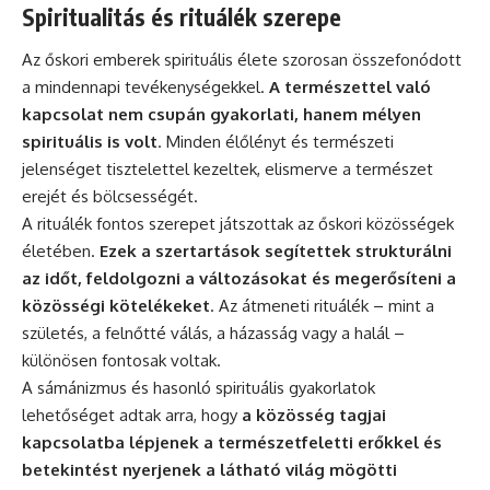
Spiritualitás és rituálék szerepe
Az őskori emberek spirituális élete szorosan összefonódott
a mindennapi tevékenységekkel.
A természettel való
kapcsolat nem csupán gyakorlati, hanem mélyen
spirituális is volt
. Minden élőlényt és természeti
jelenséget tisztelettel kezeltek, elismerve a természet
erejét és bölcsességét.
A rituálék fontos szerepet játszottak az őskori közösségek
életében.
Ezek a szertartások segítettek strukturálni
az időt, feldolgozni a változásokat és megerősíteni a
közösségi kötelékeket
. Az átmeneti rituálék – mint a
születés, a felnőtté válás, a
házasság
vagy a halál –
különösen fontosak voltak.
A sámánizmus és hasonló spirituális gyakorlatok
lehetőséget adtak arra, hogy
a közösség tagjai
kapcsolatba lépjenek a természetfeletti erőkkel és
betekintést nyerjenek a látható világ mögötti