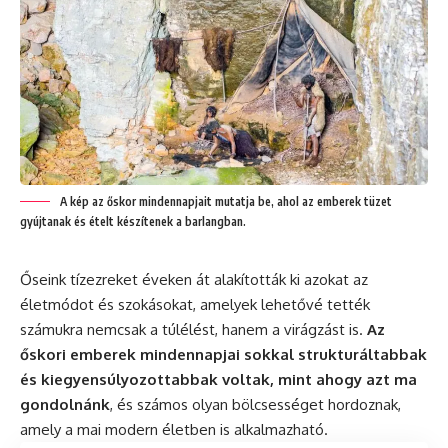
A kép az őskor mindennapjait mutatja be, ahol az emberek tüzet
gyújtanak és ételt készítenek a barlangban.
Őseink tízezreket éveken át alakították ki azokat az
életmódot és szokásokat, amelyek lehetővé tették
számukra nemcsak a túlélést, hanem a virágzást is.
Az
őskori emberek mindennapjai sokkal strukturáltabbak
és kiegyensúlyozottabbak voltak, mint ahogy azt ma
gondolnánk
, és számos olyan bölcsességet hordoznak,
amely a mai modern életben is alkalmazható.