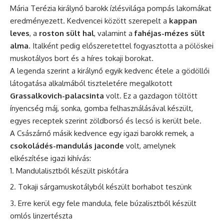
Mária Terézia királynő barokk ízlésvilága pompás lakomákat
eredményezett. Kedvencei között szerepelt a
kappan
leves
, a
roston sült hal
, valamint a
fahéjas-mézes sült
alma
. Italként pedig előszeretettel fogyasztotta a pölöskei
muskotályos bort és a híres tokaji borokat.
A legenda szerint a királynő egyik kedvenc étele a gödöllői
látogatása alkalmából tiszteletére megalkotott
Grassalkovich-palacsinta
volt. Ez a gazdagon töltött
ínyencség máj, sonka, gomba felhasználásával készült,
egyes receptek szerint zöldborsó és lecsó is került bele.
A Császárnő másik kedvence egy igazi barokk remek, a
csokoládés-mandulás jaconde
volt, amelynek
elkészítése igazi kihívás:
Mandulalisztből készült piskótára
Tokaji sárgamuskotályból készült borhabot teszünk
Erre kerül egy fele mandula, fele búzalisztből készült
omlós linzertészta