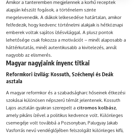
Amikor a tanteremben megjelennek a korhű receptek
alapján készült fogások, a történelem szinte
megelevenedik. A diákok lelkesedése határtalan, amikor
felfedezik, hogy kedvenc történelmi alakjaik is hétköznapi
emberek voltak sajátos ízlésvilággal. A plusz pontok
lehetősége csak fokozza a motivációt – minél alaposabb a
háttérkutatás, minél autentikusabb a kivitelezés, annál
nagyobb az elismerés.
Magyar nagyjaink ínyenc titkai
Reformkori ízvilág: Kossuth, Széchenyi és Deák
asztala
A magyar reformkor és a szabadságharc hőseinek étkezési
szokásai különösen népszerű témát jelentenek. Kossuth
Lajos asztalán gyakran szerepelt a
citromos kolbász
,
amely pikáns ízével a politikus kedvence volt. Különleges
csemegéje volt továbbá a Pozsonyban, Palugyay Jakab
Vasforrás nevű vendéglőjében felszolgált különleges kifli,