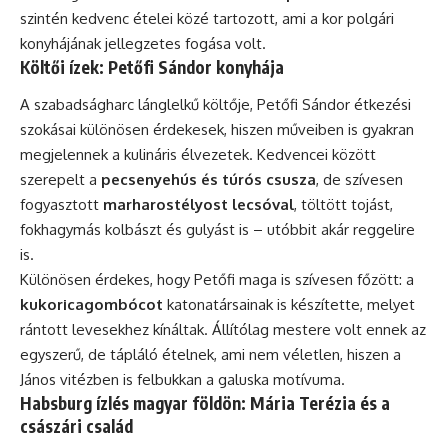
szintén kedvenc ételei közé tartozott, ami a kor polgári
konyhájának jellegzetes fogása volt.
Költői ízek: Petőfi Sándor konyhája
A szabadságharc lánglelkű költője, Petőfi Sándor étkezési
szokásai különösen érdekesek, hiszen műveiben is gyakran
megjelennek a kulináris élvezetek. Kedvencei között
szerepelt a
pecsenyehús és túrós csusza
, de szívesen
fogyasztott
marharostélyost lecsóval
, töltött tojást,
fokhagymás kolbászt és gulyást is – utóbbit akár reggelire
is.
Különösen érdekes, hogy Petőfi maga is szívesen főzött: a
kukoricagombócot
katonatársainak is készítette, melyet
rántott levesekhez kínáltak. Állítólag mestere volt ennek az
egyszerű, de tápláló ételnek, ami nem véletlen, hiszen a
János vitézben is felbukkan a galuska motívuma.
Habsburg ízlés magyar földön: Mária Terézia és a
császári család