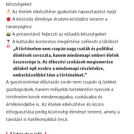
készségeket
Az ételek elkészítése gyakorlati tapasztalatot nyújt
A kóstolás élménye érzelmi kötődést teremt a
tananyaghoz
A prezentáció fejleszti az előadói készségeket
A kulturális kontextus megértése szélesíti a látókört
„A történelem nem csupán nagy csaták és politikai
döntések sorozata, hanem mindennapi emberi életek
összessége is. Az étkezési szokások megismerése
ablakot nyit ezekre a mindennapi részletekre,
emberközelibbé téve a történelmet.”
A gasztronómiai időutazás során nem csupán új ízekkel
gazdagodunk, hanem mélyebb betekintést nyerünk a
történelmi korok mindennapjaiba, szokásaiba és
értékrendjébe is. Az ételek elkészítése és közös
elfogyasztása pedig közösségi élményt teremt, amely a
tanulást is hatékonyabbá teszi.