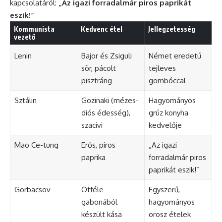
kapcsolatáról:
„Az igazi forradalmár piros paprikát
eszik!”
Kommunista
Kedvenc étel
Jellegzetesség
vezető
Lenin
Bajor és Zsiguli
Német eredetű
sör, pácolt
tejleves
pisztráng
gombóccal
Sztálin
Gozinaki (mézes-
Hagyományos
diós édesség),
grúz konyha
szacivi
kedvelője
Mao Ce-tung
Erős, piros
„Az igazi
paprika
forradalmár piros
paprikát eszik!”
Gorbacsov
Ötféle
Egyszerű,
gabonából
hagyományos
készült kása
orosz ételek