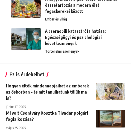
összetartozás a modern élet
fogaskerekei között
Ember és világ
A csernobili katasztrófa hatása:
Egészségügyi és pszichológiai
következmények
Történelmi események
Ez is érdekelhet
Hogyan élték mindennapjaikat az emberek
az őskorban – és mit tanulhatunk tőlük ma
is?
június 17, 2025
Mi volt Csontváry Kosztka Tivadar polgári
foglalkozása?
május 25, 2025