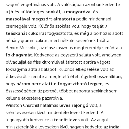
szigorú vegetáriánus volt. A valóságban azonban kedvelte
a
jó és különleges sonkát
, a
mogyoróval és
mazsolával megszórt almatorta
pedig mindennapi
csemegéje volt. Különös szokása volt, hogy teáját
7
teáskanál cukorral
fogyasztotta, és még a borhoz is adott
néhány gramm cukrot, mert nélküle keserűnek találta.
Benito Mussolini, az olasz fasizmus megteremtője, imádta a
fokhagymát
. Kedvence az egyszerű saláta volt, amelyben
olívaolajjal és friss citromlével átitatott apróra vágott
fokhagyma adta az alapot. Különös elképzelése volt az
étkezésről: szerinte a megfelelő ételt úgy kell összeállítani,
hogy
három perc alatt elfogyasztható legyen
, és
összességében tíz percnél többet naponta senkinek sem
kellene étkezésre pazarolnia.
Winston Churchill hatalmas
leves rajongó
volt, a
krémleveseken kívül mindenféle levest kedvelt. A
legnagyobb kedvence a
teknősleves
volt. Az angol
miniszterelnök a leveseken kívül nagyon kedvelte az
indiai