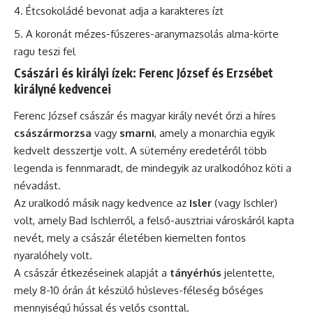
Étcsokoládé bevonat adja a karakteres ízt
A koronát mézes-fűszeres-aranymazsolás alma-körte
ragu teszi fel
Császári és királyi ízek: Ferenc József és Erzsébet
királyné kedvencei
Ferenc József császár és magyar király nevét őrzi a híres
császármorzsa
vagy
smarni
, amely a monarchia egyik
kedvelt desszertje volt. A sütemény eredetéről több
legenda is fennmaradt, de mindegyik az uralkodóhoz köti a
névadást.
Az uralkodó másik nagy kedvence az
Isler
(vagy Ischler)
volt, amely Bad Ischlerről, a felső-ausztriai városkáról kapta
nevét, mely a császár életében kiemelten fontos
nyaralóhely volt.
A császár étkezéseinek alapját a
tányérhús
jelentette,
mely 8-10 órán át készülő húsleves-féleség bőséges
mennyiségű hússal és velős csonttal.