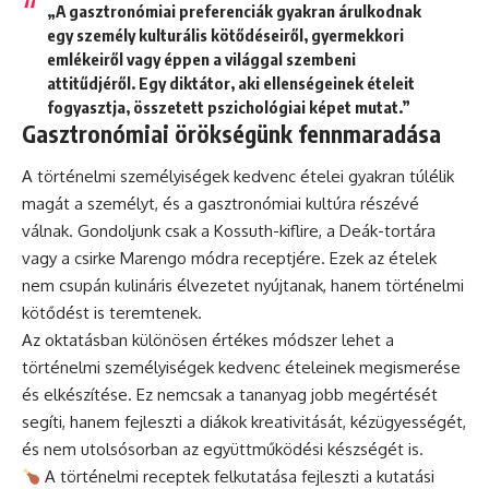
„A gasztronómiai preferenciák gyakran árulkodnak
egy személy kulturális kötődéseiről, gyermekkori
emlékeiről vagy éppen a világgal szembeni
attitűdjéről. Egy diktátor, aki ellenségeinek ételeit
fogyasztja, összetett pszichológiai képet mutat.”
Gasztronómiai örökségünk fennmaradása
A történelmi személyiségek kedvenc ételei gyakran túlélik
magát a személyt, és a gasztronómiai kultúra részévé
válnak. Gondoljunk csak a Kossuth-kiflire, a Deák-tortára
vagy a csirke Marengo módra receptjére. Ezek az ételek
nem csupán kulináris élvezetet nyújtanak, hanem történelmi
kötődést is teremtenek.
Az oktatásban különösen értékes módszer lehet a
történelmi személyiségek kedvenc ételeinek megismerése
és elkészítése. Ez nemcsak a tananyag jobb megértését
segíti, hanem fejleszti a diákok kreativitását, kézügyességét,
és nem utolsósorban az együttműködési készségét is.
A történelmi receptek felkutatása fejleszti a kutatási