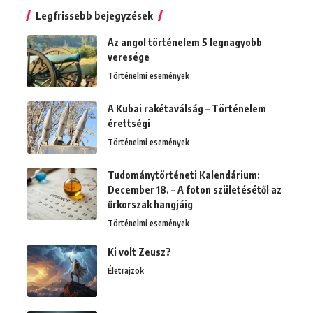
Legfrissebb bejegyzések
Az angol történelem 5 legnagyobb
veresége
Történelmi események
A Kubai rakétaválság – Történelem
érettségi
Történelmi események
Tudománytörténeti Kalendárium:
December 18. – A foton születésétől az
űrkorszak hangjáig
Történelmi események
Ki volt Zeusz?
Életrajzok