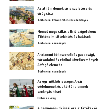
Az athéni demokrácia születése és
virágzása
Történelmi korok
Történelmi események
Német megszállás a Brit-szigeteken:
Történelmi áttekintés és hatások
Történelmi események
A trianoni békeszerződés gazdasági,
társadalmi és etnikai következményei:
Átfogó elemzés
Történelmi események
Az egri nők hősiessége: A vár
védelmének és a történelemnek
szoknyás hősei
Ember és világ
A hagyományok igazi ereje: Értékek és