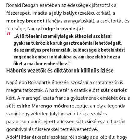
Ronald Reagan esetében az édességek játszották a
főszerepet. Imádta a
jelly bellyt
(zselécukorkát), a
monkey breadet
(fahéjas aranygaluskát), a csokitortát és
felesége, Nancy
fudge brownie-ját
.
„A történelmi személyiségek étkezési szokásai
gyakran tükrözik koruk gasztronómiai lehetőségeit,
de személyes preferenciáik, különcségeik betekintést
engednek emberi oldalukba is, ami közelebb hozza
őket a mai kor emberéhez.”
Háborús vezetők és diktátorok különös ízlése
Napóleon Bonaparte étkezési szokásai a csatamezőn is
megmutatkoztak. A hadvezér a csaták előtt
sült csirkét
kért. A marengói csata francia győzelmének emlékét őrzi a
sült csirke Marengo módra
receptje, amely a legenda
szerint egy véletlen folytán született: a szakács
paradicsompürét ejtett a frissen sült csirkére, amit aztán
gombával és fűszerekkel tett élvezhetővé.
Adolf Hitler
étkezési szokásairól sokáig az a kép élt, hogy