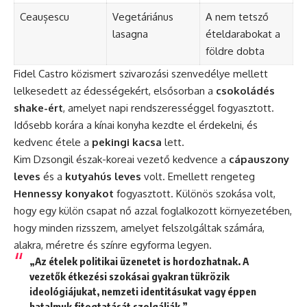
Ceaușescu
Vegetáriánus
A nem tetsző
lasagna
ételdarabokat a
földre dobta
Fidel Castro közismert szivarozási szenvedélye mellett
lelkesedett az édességekért, elsősorban a
csokoládés
shake-ért
, amelyet napi rendszerességgel fogyasztott.
Idősebb korára a kínai konyha kezdte el érdekelni, és
kedvenc étele a
pekingi kacsa
lett.
Kim Dzsongil észak-koreai vezető kedvence a
cápauszony
leves
és a
kutyahús leves
volt. Emellett rengeteg
Hennessy konyakot
fogyasztott. Különös szokása volt,
hogy egy külön csapat nő azzal foglalkozott környezetében,
hogy minden rizsszem, amelyet felszolgáltak számára,
alakra, méretre és színre egyforma legyen.
„Az ételek politikai üzenetet is hordozhatnak. A
vezetők étkezési szokásai gyakran tükrözik
ideológiájukat, nemzeti identitásukat vagy éppen
hatalmuk fitogtatását szolgálják.”