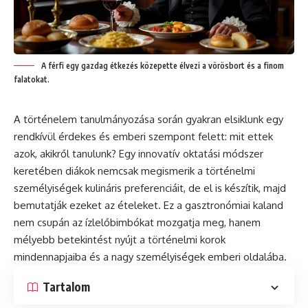
A férfi egy gazdag étkezés közepette élvezi a vörösbort és a finom
falatokat.
A történelem tanulmányozása során gyakran elsiklunk egy
rendkívül érdekes és emberi szempont felett: mit ettek
azok, akikről tanulunk? Egy innovatív oktatási módszer
keretében diákok nemcsak megismerik a történelmi
személyiségek kulináris preferenciáit, de el is készítik, majd
bemutatják ezeket az ételeket. Ez a gasztronómiai kaland
nem csupán az ízlelőbimbókat mozgatja meg, hanem
mélyebb betekintést nyújt a történelmi korok
mindennapjaiba és a nagy személyiségek emberi oldalába.
Tartalom