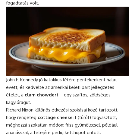
fogadtatás volt.
John F. Kennedy
jó katolikus létére péntekenként halat
evett, és kedvelte az amerikai keleti part jellegzetes
ételét, a
clam chowdert
– egy szaftos, zöldséges
kagylóragut.
Richard Nixon különös étkezési szokásai közé tartozott,
hogy rengeteg
cottage cheese-t
(túrót) fogyasztott,
méghozzá szokatlan módon: friss gyümölccsel, például
ananásszal, a tetejére pedig ketchupot öntött.