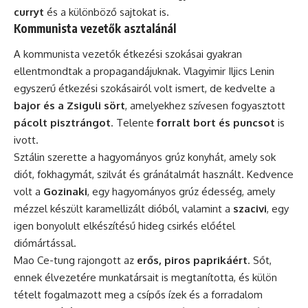
curryt
és a különböző sajtokat is.
Kommunista vezetők asztalánál
A kommunista vezetők étkezési szokásai gyakran
ellentmondtak a propagandájuknak. Vlagyimir Iljics Lenin
egyszerű étkezési szokásairól volt ismert, de kedvelte a
bajor és a Zsiguli sört
, amelyekhez szívesen fogyasztott
pácolt pisztrángot
. Telente
forralt bort és puncsot
is
ivott.
Sztálin szerette a hagyományos grúz konyhát, amely sok
diót, fokhagymát, szilvát és gránátalmát használt. Kedvence
volt a
Gozinaki
, egy hagyományos grúz édesség, amely
mézzel készült karamellizált dióból, valamint a
szacivi
, egy
igen bonyolult elkészítésű hideg csirkés előétel
diómártással.
Mao Ce-tung
rajongott az
erős, piros paprikáért
. Sőt,
ennek élvezetére munkatársait is megtanította, és külön
tételt fogalmazott meg a csípős ízek és a forradalom