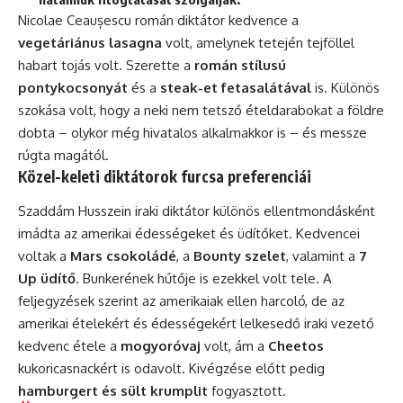
Nicolae Ceaușescu román diktátor kedvence a
vegetáriánus lasagna
volt, amelynek tetején tejföllel
habart tojás volt. Szerette a
román stílusú
pontykocsonyát
és a
steak-et fetasalátával
is. Különös
szokása volt, hogy a neki nem tetsző ételdarabokat a földre
dobta – olykor még hivatalos alkalmakkor is – és messze
rúgta magától.
Közel-keleti diktátorok furcsa preferenciái
Szaddám Husszein iraki diktátor különös ellentmondásként
imádta az amerikai édességeket és üdítőket. Kedvencei
voltak a
Mars csokoládé
, a
Bounty szelet
, valamint a
7
Up üdítő
. Bunkerének hűtője is ezekkel volt tele. A
feljegyzések szerint az amerikaiak ellen harcoló, de az
amerikai ételekért és édességekért lelkesedő iraki vezető
kedvenc étele a
mogyoróvaj
volt, ám a
Cheetos
kukoricasnackért is odavolt. Kivégzése előtt pedig
hamburgert és sült krumplit
fogyasztott.