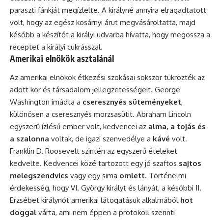
paraszti fánkját megízlelte. A királyné annyira elragadtatott
volt, hogy az egész kosárnyi árut megvásároltatta, majd
később a készítőt a királyi udvarba hívatta, hogy megossza a
receptet a királyi cukrásszal.
Amerikai elnökök asztalánál
Az amerikai elnökök étkezési szokásai sokszor tükrözték az
adott kor és társadalom jellegzetességeit. George
Washington imádta a
cseresznyés süteményeket
,
különösen a cseresznyés morzsasütit.
Abraham Lincoln
egyszerű ízlésű ember volt, kedvencei az
alma, a tojás és
a szalonna
voltak, de igazi szenvedélye a
kávé
volt.
Franklin D. Roosevelt
szintén az egyszerű ételeket
kedvelte. Kedvencei közé tartozott egy jó szaftos
sajtos
melegszendvics
vagy egy sima
omlett
. Történelmi
érdekesség, hogy VI. György királyt és lányát, a későbbi II.
Erzsébet királynőt amerikai látogatásuk alkalmából
hot
doggal
várta, ami nem éppen a protokoll szerinti