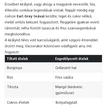
Erzsébet királyné, vagy ahogy a magyarok nevezték, Sisi,
étkezési szokásai legendásak voltak. Napját mindig egy
csésze
Earl Grey teával
kezdte, tejjel és cukor nélkül,
mellé omlós kekszet fogyasztott. Reggelire gyakran evett
rántottát, néha füstölt lazaccal és friss szarvasgombával
megbolondítva.
A királynő híres volt karcsúságáról, amit szigorú étrenddel
őrzött meg. Vacsorakor különösen odafigyelt arra, mit
fogyaszt:
Tiltott ételek
Engedélyezett ételek
Burgonya
Grillezett hal
Rizs
Friss saláta
Tészta
Mangó (kedvenc
gyümölcse)
Cukros ételek
Ibolyafagylalt