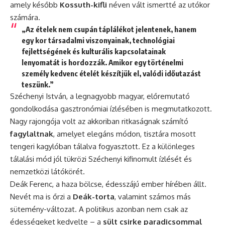
amely később
Kossuth-kifli
néven vált ismertté az utókor
számára.
„Az ételek nem csupán táplálékot jelentenek, hanem
egy kor társadalmi viszonyainak, technológiai
fejlettségének és kulturális kapcsolatainak
lenyomatát is hordozzák. Amikor egy történelmi
személy kedvenc ételét készítjük el, valódi időutazást
teszünk.”
Széchenyi István, a legnagyobb magyar, előremutató
gondolkodása gasztronómiai ízlésében is megmutatkozott.
Nagy rajongója volt az akkoriban ritkaságnak számító
fagylaltnak
, amelyet elegáns módon, tisztára mosott
tengeri kagylóban tálalva fogyasztott. Ez a különleges
tálalási mód jól tükrözi Széchenyi kifinomult ízlését és
nemzetközi látókörét.
Deák Ferenc, a haza bölcse, édesszájú ember hírében állt.
Nevét ma is őrzi a
Deák-torta
, valamint számos más
sütemény-változat. A politikus azonban nem csak az
édességeket kedvelte – a
sült csirke paradicsommal