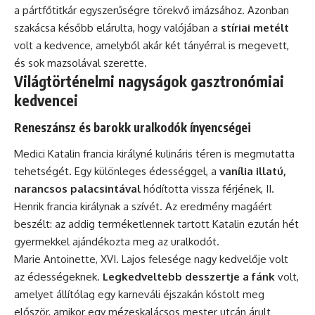
a pártfőtitkár egyszerűségre törekvő imázsához. Azonban
szakácsa később elárulta, hogy valójában a
stíriai metélt
volt a kedvence, amelyből akár két tányérral is megevett,
és sok mazsolával szerette.
Világtörténelmi nagyságok gasztronómiai
kedvencei
Reneszánsz és barokk uralkodók ínyencségei
Medici Katalin francia királyné kulináris téren is megmutatta
tehetségét. Egy különleges édességgel, a
vanília illatú,
narancsos palacsintával
hódította vissza férjének, II.
Henrik francia királynak a szívét. Az eredmény magáért
beszélt: az addig terméketlennek tartott Katalin ezután hét
gyermekkel ajándékozta meg az uralkodót.
Marie Antoinette, XVI. Lajos felesége nagy kedvelője volt
az édességeknek.
Legkedveltebb desszertje a fánk
volt,
amelyet állítólag egy karneváli éjszakán kóstolt meg
először, amikor egy mézeskalácsos mester utcán árult