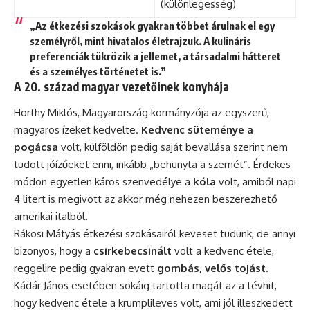
(különlegesség)
„Az étkezési szokások gyakran többet árulnak el egy
személyről, mint hivatalos életrajzuk. A kulináris
preferenciák tükrözik a jellemet, a társadalmi hátteret
és a személyes történetet is.”
A 20. század magyar vezetőinek konyhája
Horthy Miklós, Magyarország kormányzója az egyszerű,
magyaros ízeket kedvelte.
Kedvenc süteménye a
pogácsa
volt, külföldön pedig saját bevallása szerint nem
tudott jóízűeket enni, inkább „behunyta a szemét”. Érdekes
módon egyetlen káros szenvedélye a
kóla
volt, amiből napi
4 litert is megivott az akkor még nehezen beszerezhető
amerikai italból.
Rákosi Mátyás étkezési szokásairól keveset tudunk, de annyi
bizonyos, hogy a
csirkebecsinált
volt a kedvenc étele,
reggelire pedig gyakran evett
gombás, velős tojást
.
Kádár János esetében sokáig tartotta magát az a tévhit,
hogy kedvenc étele a krumplileves volt, ami jól illeszkedett