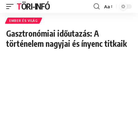
TÖRI-INFÓ
Aa
Font
Resizer
EMBER ÉS VILÁG
Gasztronómiai időutazás: A
történelem nagyjai és ínyenc titkaik