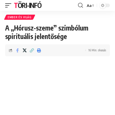
TÖRI-INFÓ
Aa
Font
Resizer
EMBER ÉS VILÁG
A „Hórusz-szeme” szimbólum
spirituális jelentősége
16 Min. olvasás