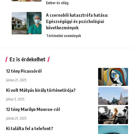
Ember és világ
A csernobili katasztrófa hatása:
Egészségügyi és pszichológiai
következmények
Történelmi események
Ez is érdekelhet
12 tény Picassóról
június 21, 2025
Ki volt Mátyás király történetírója?
július 5, 2025
12 tény Marilyn Monroe-ról
június 21, 2025
Ki találta fel a telefont?