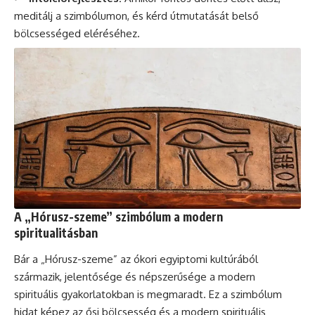
meditálj a szimbólumon, és kérd útmutatását belső
bölcsességed eléréséhez.
A „Hórusz-szeme” szimbólum a modern
spiritualitásban
Bár a „Hórusz-szeme” az ókori egyiptomi kultúrából
származik, jelentősége és népszerűsége a modern
spirituális gyakorlatokban is megmaradt. Ez a szimbólum
hidat képez az ősi bölcsesség és a modern spirituális