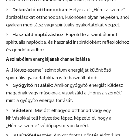
Dekoráció otthonodban:
Helyezz el „Hórusz-szeme”
ábrázolásokat otthonodban, különösen olyan helyeken, ahol
gyakran meditálsz vagy spirituális gyakorlatokat végzel.
Használd naplózáshoz:
Rajzold le a szimbólumot
spirituális naplódba, és használd inspirációként reflexióidhoz
és gondolataidhoz.
A szimbólum energiájának channelizálása
A „Hórusz-szeme” szimbólum energiáját különböző
spirituális gyakorlatokban is felhasználhatod:
Gyógyító rituálék:
Amikor gyógyító energiát küldesz
magadnak vagy másoknak, vizualizáld a „Hórusz-szemét”
mint a gyógyító energia forrását.
Védelem:
Mielőtt elhagyod otthonod vagy egy
kihívásokkal teli helyzetbe lépsz, képzeld el, hogy a
„Hórusz-szeme” védőpajzsot von köréd.
Intuíciófejlesztés:
Amikor fontos döntés előtt állsz,