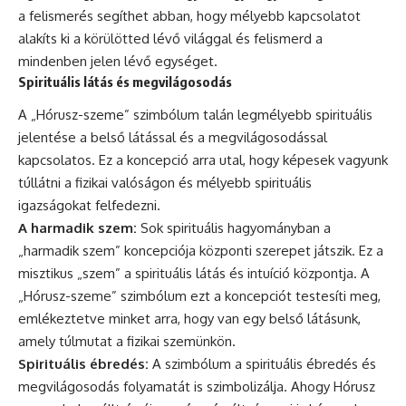
a felismerés segíthet abban, hogy mélyebb kapcsolatot
alakíts ki a körülötted lévő világgal és felismerd a
mindenben jelen lévő egységet.
Spirituális látás és megvilágosodás
A „Hórusz-szeme” szimbólum talán legmélyebb spirituális
jelentése a belső látással és a megvilágosodással
kapcsolatos. Ez a koncepció arra utal, hogy képesek vagyunk
túllátni a fizikai valóságon és mélyebb spirituális
igazságokat felfedezni.
A harmadik szem:
Sok spirituális hagyományban a
„harmadik szem” koncepciója központi szerepet játszik. Ez a
misztikus „szem” a spirituális látás és intuíció központja. A
„Hórusz-szeme” szimbólum ezt a koncepciót testesíti meg,
emlékeztetve minket arra, hogy van egy belső látásunk,
amely túlmutat a fizikai szemünkön.
Spirituális ébredés:
A szimbólum a spirituális ébredés és
megvilágosodás folyamatát is szimbolizálja. Ahogy Hórusz