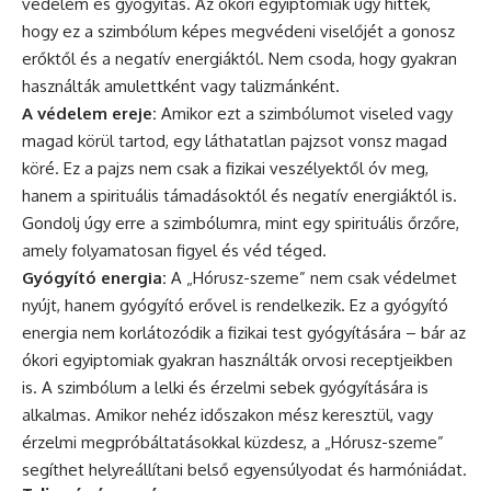
védelem és gyógyítás. Az ókori egyiptomiak úgy hitték,
hogy ez a szimbólum képes megvédeni viselőjét a gonosz
erőktől és a negatív energiáktól. Nem csoda, hogy gyakran
használták amulettként vagy talizmánként.
A védelem ereje:
Amikor ezt a szimbólumot viseled vagy
magad körül tartod, egy láthatatlan pajzsot vonsz magad
köré. Ez a pajzs nem csak a fizikai veszélyektől óv meg,
hanem a spirituális támadásoktól és negatív energiáktól is.
Gondolj úgy erre a szimbólumra, mint egy spirituális őrzőre,
amely folyamatosan figyel és véd téged.
Gyógyító energia:
A „Hórusz-szeme” nem csak védelmet
nyújt, hanem gyógyító erővel is rendelkezik. Ez a gyógyító
energia nem korlátozódik a fizikai test gyógyítására – bár az
ókori egyiptomiak gyakran használták orvosi receptjeikben
is. A szimbólum a lelki és érzelmi sebek gyógyítására is
alkalmas. Amikor nehéz időszakon mész keresztül, vagy
érzelmi megpróbáltatásokkal küzdesz, a „Hórusz-szeme”
segíthet helyreállítani belső egyensúlyodat és harmóniádat.