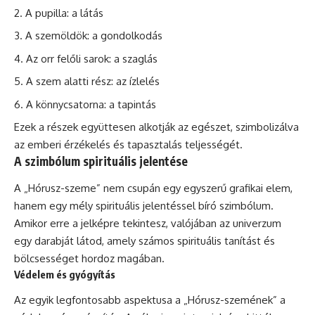
A pupilla: a látás
A szemöldök: a gondolkodás
Az orr felőli sarok: a szaglás
A szem alatti rész: az ízlelés
A könnycsatorna: a tapintás
Ezek a részek együttesen alkotják az egészet, szimbolizálva
az emberi érzékelés és tapasztalás teljességét.
A szimbólum spirituális jelentése
A „Hórusz-szeme” nem csupán egy egyszerű grafikai elem,
hanem egy mély spirituális jelentéssel bíró szimbólum.
Amikor erre a jelképre tekintesz, valójában az univerzum
egy darabját látod, amely számos spirituális tanítást és
bölcsességet hordoz magában.
Védelem és gyógyítás
Az egyik legfontosabb aspektusa a „Hórusz-szemének” a