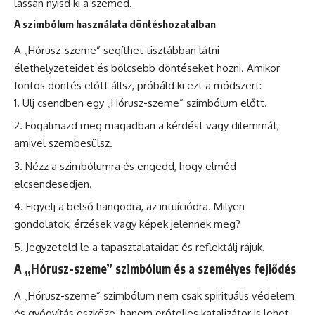
lassan nyisd ki a szemed.
A szimbólum használata döntéshozatalban
A „Hórusz-szeme” segíthet tisztábban látni
élethelyzeteidet és bölcsebb döntéseket hozni. Amikor
fontos döntés előtt állsz, próbáld ki ezt a módszert:
Ülj csendben egy „Hórusz-szeme” szimbólum előtt.
Fogalmazd meg magadban a kérdést vagy dilemmát,
amivel szembesülsz.
Nézz a szimbólumra és engedd, hogy elméd
elcsendesedjen.
Figyelj a belső hangodra, az intuíciódra. Milyen
gondolatok, érzések vagy képek jelennek meg?
Jegyzeteld le a tapasztalataidat és reflektálj rájuk.
A „Hórusz-szeme” szimbólum és a személyes fejlődés
A „Hórusz-szeme” szimbólum nem csak spirituális védelem
és gyógyítás eszköze, hanem erőteljes katalizátor is lehet