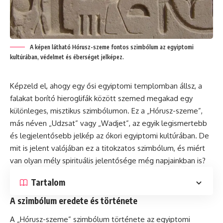
A képen látható Hórusz-szeme fontos szimbólum az egyiptomi
kultúrában, védelmet és éberséget jelképez.
Képzeld el, ahogy egy ősi egyiptomi templomban állsz, a
falakat borító hieroglifák között szemed megakad egy
különleges, misztikus szimbólumon. Ez a „Hórusz-szeme”,
más néven „Udzsat” vagy „Wadjet”, az egyik legismertebb
és legjelentősebb jelkép az ókori egyiptomi kultúrában. De
mit is jelent valójában ez a titokzatos szimbólum, és miért
van olyan mély spirituális jelentősége még napjainkban is?
Tartalom
A szimbólum eredete és története
A „Hórusz-szeme” szimbólum története az egyiptomi