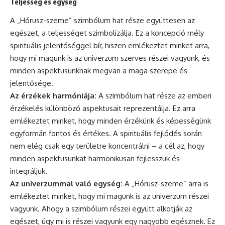
Teljesség és egység
A „Hórusz-szeme” szimbólum hat része együttesen az
egészet, a teljességet szimbolizálja. Ez a koncepció mély
spirituális jelentőséggel bír, hiszen emlékeztet minket arra,
hogy mi magunk is az univerzum szerves részei vagyunk, és
minden aspektusunknak megvan a maga szerepe és
jelentősége.
Az érzékek harmóniája:
A szimbólum hat része az emberi
érzékelés különböző aspektusait reprezentálja. Ez arra
emlékeztet minket, hogy minden érzékünk és képességünk
egyformán fontos és értékes. A spirituális fejlődés során
nem elég csak egy területre koncentrálni – a cél az, hogy
minden aspektusunkat harmonikusan fejlesszük és
integráljuk.
Az univerzummal való egység:
A „Hórusz-szeme” arra is
emlékeztet minket, hogy mi magunk is az univerzum részei
vagyunk. Ahogy a szimbólum részei együtt alkotják az
egészet, úgy mi is részei vagyunk egy nagyobb egésznek. Ez