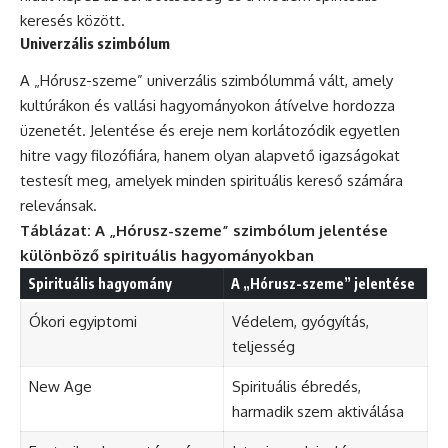
keresés között.
Univerzális szimbólum
A „Hórusz-szeme” univerzális szimbólummá vált, amely
kultúrákon és vallási hagyományokon átívelve hordozza
üzenetét. Jelentése és ereje nem korlátozódik egyetlen
hitre vagy filozófiára, hanem olyan alapvető igazságokat
testesít meg, amelyek minden spirituális kereső számára
relevánsak.
Táblázat: A „Hórusz-szeme” szimbólum jelentése
különböző spirituális hagyományokban
Spirituális hagyomány
A „Hórusz-szeme” jelentése
Ókori egyiptomi
Védelem, gyógyítás,
teljesség
New Age
Spirituális ébredés,
harmadik szem aktiválása