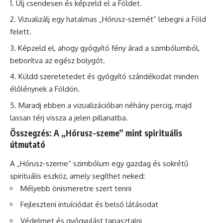
Ülj csendesen és képzeld el a Földet.
Vizualizálj egy hatalmas „Hórusz-szemét” lebegni a Föld
felett.
Képzeld el, ahogy gyógyító fény árad a szimbólumból,
beborítva az egész bolygót.
Küldd szeretetedet és gyógyító szándékodat minden
élőlénynek a Földön.
Maradj ebben a vizualizációban néhány percig, majd
lassan térj vissza a jelen pillanatba.
Összegzés: A „Hórusz-szeme” mint spirituális
útmutató
A „Hórusz-szeme” szimbólum egy gazdag és sokrétű
spirituális eszköz, amely segíthet neked:
Mélyebb önismeretre szert tenni
Fejleszteni intuíciódat és belső látásodat
Védelmet és gyógyulást tapasztalni