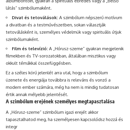
albumborítóin, gyakran a spirituális ébredés vagy a „belső
látás” szimbólumaként.
Divat és tetoválások:
A szimbólum népszerű motívum
a divatban és a testművészetben, sokan választják
tetoválásként is, személyes védelmük vagy spirituális útjuk
szimbólumaként.
Film és televízió:
A „Hórusz-szeme” gyakran megjelenik
filmekben és TV-sorozatokban, általában misztikus vagy
okkult témákkal összefüggésben.
Ez a széles körű jelenlét arra utal, hogy a szimbólum
üzenete és energiája továbbra is releváns és vonzó a
modern ember számára, még ha nem is mindig tudatosan
értik annak mélyebb jelentését.
A szimbólum erejének személyes megtapasztalása
A „Hórusz-szeme” szimbólum igazi erejét akkor
tapasztalhatod meg, ha személyesen kapcsolódsz hozzá és
integr