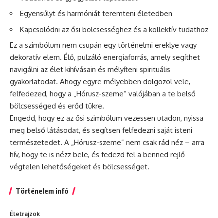
Egyensúlyt és harmóniát teremteni életedben
Kapcsolódni az ősi bölcsességhez és a kollektív tudathoz
Ez a szimbólum nem csupán egy történelmi ereklye vagy
dekoratív elem. Élő, pulzáló energiaforrás, amely segíthet
navigálni az élet kihívásain és mélyíteni spirituális
gyakorlatodat. Ahogy egyre mélyebben dolgozol vele,
felfedezed, hogy a „Hórusz-szeme” valójában a te belső
bölcsességed és erőd tükre.
Engedd, hogy ez az ősi szimbólum vezessen utadon, nyissa
meg belső látásodat, és segítsen felfedezni saját isteni
természetedet. A „Hórusz-szeme” nem csak rád néz – arra
hív, hogy te is nézz bele, és fedezd fel a benned rejlő
végtelen lehetőségeket és bölcsességet.
Történelem infó
Életrajzok