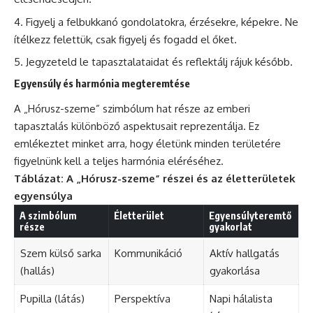
Figyelj a felbukkanó gondolatokra, érzésekre, képekre. Ne
ítélkezz felettük, csak figyelj és fogadd el őket.
Jegyzeteld le tapasztalataidat és reflektálj rájuk később.
Egyensúly és harmónia megteremtése
A „Hórusz-szeme” szimbólum hat része az emberi
tapasztalás különböző aspektusait reprezentálja. Ez
emlékeztet minket arra, hogy életünk minden területére
figyelnünk kell a teljes harmónia eléréséhez.
Táblázat: A „Hórusz-szeme” részei és az életterületek
egyensúlya
A szimbólum
Életterület
Egyensúlyteremtő
része
gyakorlat
Szem külső sarka
Kommunikáció
Aktív hallgatás
(hallás)
gyakorlása
Pupilla (látás)
Perspektíva
Napi hálalista