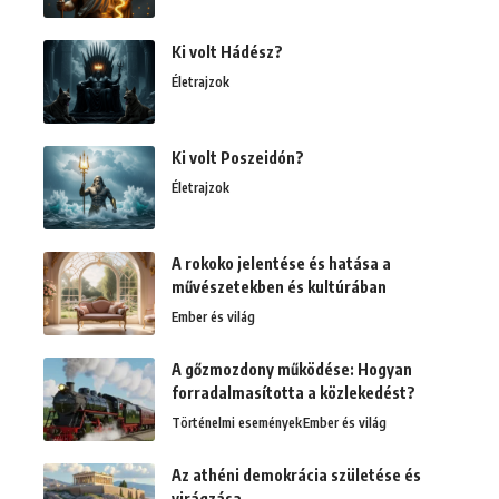
Ki volt Hádész?
Életrajzok
Ki volt Poszeidón?
Életrajzok
A rokoko jelentése és hatása a
művészetekben és kultúrában
Ember és világ
A gőzmozdony működése: Hogyan
forradalmasította a közlekedést?
Történelmi események
Ember és világ
Az athéni demokrácia születése és
virágzása