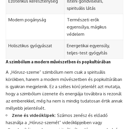
Ezoterikus kereszténység
Isteni gondviselés,
spirituális látás
Modern pogányság
Természeti erők
egyensúlya, mágikus
védelem
Holisztikus gyógyászat
Energetikai egyensúly,
teljes-test gyógyítás
A szimbólum a modern művészetben és popkultúrában
A „Hórusz-szeme” szimbólum nem csak a spirituális
körökben, hanem a modern művészetben és popkultúrában
is gyakran megjelenik. Ez a széles körű jelenlét azt mutatja,
hogy a szimbólum üzenete és energiája továbbra is rezonál
az emberekkel, még ha nem is mindig tudatosan értik annak
mélyebb jelentését.
Zene és videóklipek:
Számos zenész és előadó
használja a „Hórusz-szemét” videóklipjeiben vagy