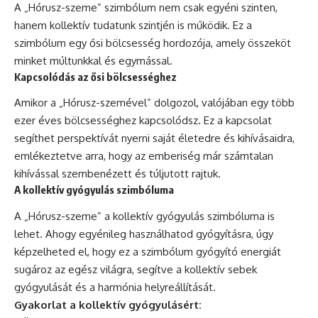
A „Hórusz-szeme” szimbólum nem csak egyéni szinten,
hanem kollektív tudatunk szintjén is működik. Ez a
szimbólum egy ősi bölcsesség hordozója, amely összeköt
minket múltunkkal és egymással.
Kapcsolódás az ősi bölcsességhez
Amikor a „Hórusz-szemével” dolgozol, valójában egy több
ezer éves bölcsességhez kapcsolódsz. Ez a kapcsolat
segíthet perspektívát nyerni saját életedre és kihívásaidra,
emlékeztetve arra, hogy az emberiség már számtalan
kihívással szembenézett és túljutott rajtuk.
A kollektív gyógyulás szimbóluma
A „Hórusz-szeme” a kollektív gyógyulás szimbóluma is
lehet. Ahogy egyénileg használhatod gyógyításra, úgy
képzelheted el, hogy ez a szimbólum gyógyító energiát
sugároz az egész világra, segítve a kollektív sebek
gyógyulását és a harmónia helyreállítását.
Gyakorlat a kollektív gyógyulásért: