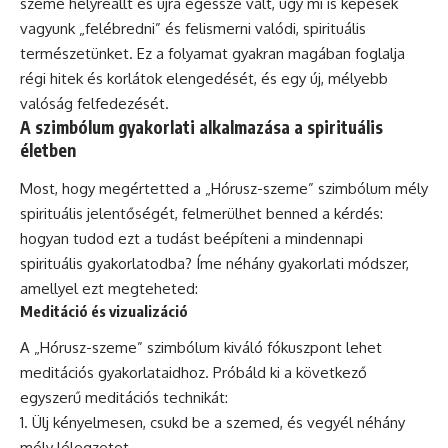
szeme helyreállt és újra egésszé vált, úgy mi is képesek
vagyunk „felébredni” és felismerni valódi, spirituális
természetünket. Ez a folyamat gyakran magában foglalja
régi hitek és korlátok elengedését, és egy új, mélyebb
valóság felfedezését.
A szimbólum gyakorlati alkalmazása a spirituális
életben
Most, hogy megértetted a „Hórusz-szeme” szimbólum mély
spirituális jelentőségét, felmerülhet benned a kérdés:
hogyan tudod ezt a tudást beépíteni a mindennapi
spirituális gyakorlatodba? Íme néhány gyakorlati módszer,
amellyel ezt megteheted:
Meditáció és vizualizáció
A „Hórusz-szeme” szimbólum kiváló fókuszpont lehet
meditációs gyakorlataidhoz. Próbáld ki a következő
egyszerű meditációs technikát:
Ülj kényelmesen, csukd be a szemed, és vegyél néhány
mély lélegzetet.