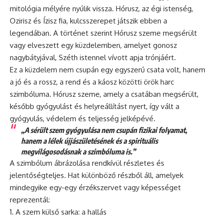
mitológia
mélyére nyúlik vissza. Hórusz, az égi istenség,
Ozirisz és Ízisz fia, kulcsszerepet játszik ebben a
legendában. A történet szerint Hórusz szeme megsérült
vagy elveszett egy küzdelemben, amelyet gonosz
nagybátyjával, Széth istennel vívott apja trónjáért.
Ez a küzdelem nem csupán egy egyszerű csata volt, hanem
a jó és a rossz, a rend és a káosz közötti örök harc
szimbóluma. Hórusz szeme, amely a csatában megsérült,
később gyógyulást és helyreállítást nyert, így vált a
gyógyulás, védelem és teljesség jelképévé.
„A sérült szem gyógyulása nem csupán fizikai folyamat,
hanem a lélek újjászületésének és a spirituális
megvilágosodásnak a szimbóluma is.”
A szimbólum ábrázolása rendkívül részletes és
jelentőségteljes. Hat különböző részből áll, amelyek
mindegyike egy-egy érzékszervet vagy képességet
reprezentál:
A szem külső sarka: a hallás