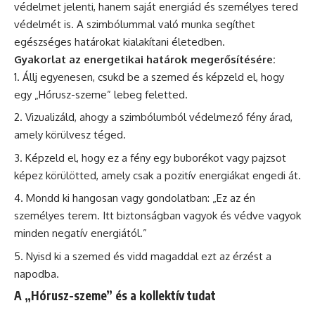
védelmet jelenti, hanem saját energiád és személyes tered
védelmét is. A szimbólummal való munka segíthet
egészséges határokat kialakítani életedben.
Gyakorlat az energetikai határok megerősítésére:
Állj egyenesen, csukd be a szemed és képzeld el, hogy
egy „Hórusz-szeme” lebeg feletted.
Vizualizáld, ahogy a szimbólumból védelmező fény árad,
amely körülvesz téged.
Képzeld el, hogy ez a fény egy buborékot vagy pajzsot
képez körülötted, amely csak a pozitív energiákat engedi át.
Mondd ki hangosan vagy gondolatban: „Ez az én
személyes terem. Itt biztonságban vagyok és védve vagyok
minden negatív energiától.”
Nyisd ki a szemed és vidd magaddal ezt az érzést a
napodba.
A „Hórusz-szeme” és a kollektív tudat