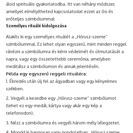
álod spirituális gyakorlatodba. Itt van néhány módszer,
amellyel elmélyítheted kapcsolatodat ezzel az ősi és
erőteljes szimbólummal:
Személyes rituálé kidolgozása
Alakíts ki egy személyes rituálét a „Hórusz-szeme”
szimbólummal. Ez lehet olyan egyszerű, mint minden reggel
ránézni a szimbólumra és kérni védelmét és útmutatását a
napra, vagy egy összetettebb ceremónia, amelyben
meditálsz a szimbólumon és annak jelentésén.
Példa egy egyszerű reggeli rituáléra:
Ébredés után ülj fel az ágyadban vagy egy kényelmes
székben.
Vegyél a kezedbe egy „Hórusz-szeme” szimbólumot
(lehet ez egy medál, kártya vagy akár egy kép a
telefonodon).
Nézz a szimbólumra és vegyél három mély lélegzetet.
Mondd ki hangosan vagy gondolatban: „Hórusz szeme,