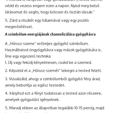
védd és vezess engem ezen a napon. Nyisd meg belső
látásomat és segíts, hogy bölcsen és tisztán lássak.”
Zárd a rituálét egy hálaimával vagy egy pozitív
megerősítéssel.
A szimbólum energiájának channelizálása gyógyításra
A „Hórusz-szeme” erőteljes gyógyító szimbólum.
Használhatod öngyógyításra vagy mások gyógyítására is.
Íme egy egyszerű technika:
Ülj vagy feküdj kényelmesen, csukd be a szemed.
Képzeld el a „Hórusz-szemét” lebegni a tested felett.
Vizualizáld, ahogy a szimbólumból gyógyító fény árad,
amely beborítja az egész testedet.
Irányítsd ezt a fényt tudatosan a tested azon részeire,
amelyek gyógyulást igényelnek.
Maradj ebben az állapotban legalább 10-15 percig, majd