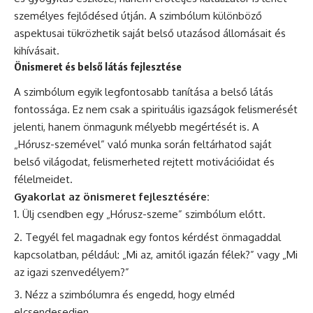
személyes fejlődésed útján. A szimbólum különböző
aspektusai tükrözhetik saját belső utazásod állomásait és
kihívásait.
Önismeret és belső látás fejlesztése
A szimbólum egyik legfontosabb tanítása a belső látás
fontossága. Ez nem csak a spirituális igazságok felismerését
jelenti, hanem önmagunk mélyebb megértését is. A
„Hórusz-szemével” való munka során feltárhatod saját
belső világodat, felismerheted rejtett motivációidat és
félelmeidet.
Gyakorlat az önismeret fejlesztésére:
Ülj csendben egy „Hórusz-szeme” szimbólum előtt.
Tegyél fel magadnak egy fontos kérdést önmagaddal
kapcsolatban, például: „Mi az, amitől igazán félek?” vagy „Mi
az igazi szenvedélyem?”
Nézz a szimbólumra és engedd, hogy elméd
elcsendesedjen.