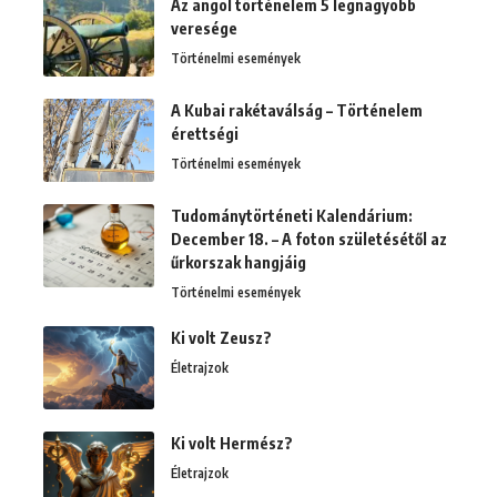
Az angol történelem 5 legnagyobb
veresége
Történelmi események
A Kubai rakétaválság – Történelem
érettségi
Történelmi események
Tudománytörténeti Kalendárium:
December 18. – A foton születésétől az
űrkorszak hangjáig
Történelmi események
Ki volt Zeusz?
Életrajzok
Ki volt Hermész?
Életrajzok