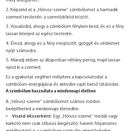
Képzeld el a „Hórusz-szeme” szimbólumot a harmadik
szemed területén, a szemöldököd között.
Vizualizáld, ahogy a szimbólum fényleni kezd, és ez a fény
lassan kiterjed az egész testedre.
Érezd, ahogy ez a fény megtisztít, gyógyít és védelmet
nyújt számodra.
Maradj ebben az állapotban néhány percig, majd lassan
nyisd ki a szemed.
Ez a gyakorlat segíthet mélyíteni a kapcsolatodat a
szimbólum energiájával és aktiválni saját belső látásodat.
A szimbólum használata a mindennapi életben
A „Hórusz-szeme” szimbólumot számos módon
beépítheted a mindennapi életedbe:
Viseld ékszerként:
Egy „Hórusz-szeme” medál vagy
karkötő nem csak stílusos kiegészítő, hanem folyamatos
emlékeztető is a szimbólum spirituális jelentőségére.