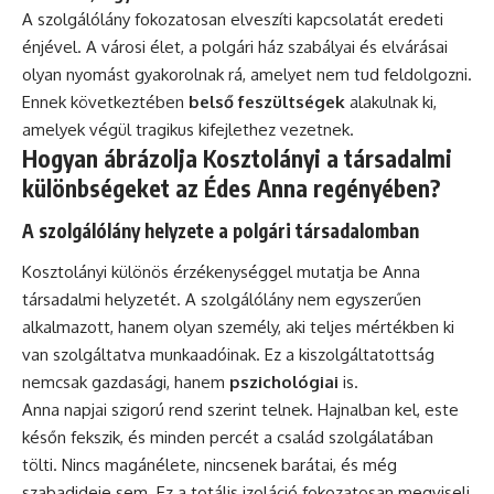
A szolgálólány fokozatosan elveszíti kapcsolatát eredeti
énjével. A városi élet, a polgári ház szabályai és elvárásai
olyan nyomást gyakorolnak rá, amelyet nem tud feldolgozni.
Ennek következtében
belső feszültségek
alakulnak ki,
amelyek végül tragikus kifejlethez vezetnek.
Hogyan ábrázolja Kosztolányi a társadalmi
különbségeket az Édes Anna regényében?
A szolgálólány helyzete a polgári társadalomban
Kosztolányi különös érzékenységgel mutatja be Anna
társadalmi helyzetét. A szolgálólány nem egyszerűen
alkalmazott, hanem olyan személy, aki teljes mértékben ki
van szolgáltatva munkaadóinak. Ez a kiszolgáltatottság
nemcsak gazdasági, hanem
pszichológiai
is.
Anna napjai szigorú rend szerint telnek. Hajnalban kel, este
későn fekszik, és minden percét a család szolgálatában
tölti. Nincs magánélete, nincsenek barátai, és még
szabadideje sem. Ez a totális izoláció fokozatosan megviseli