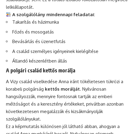
lelkiállapotát.
A szolgálólány mindennapi feladatai:
Takarítás és házimunka
Főzés és mosogatás
Bevásárlás és üzenetfutás
A család személyes igényeinek kielégítése
Állandó készenlétben állás
A polgári család kettős morálja
A Vizy család viselkedése Anna iránt tökéletesen tükrözi a
korabeli polgárság
kettős morálját
. Nyilvánosan
hangsúlyozzák, mennyire fontosnak tartják az emberi
méltóságot és a keresztény értékeket, privátban azonban
következetesen megalázzák és kizsákmányolják
szolgálólányukat.
Ez a képmutatás különösen jól látható abban, ahogyan a
család Anna munkájáról beszél. Nyilvánosan elismerik