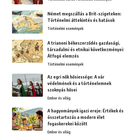
Német megszállás a Brit-szigeteken:
Történelmi áttekintés és hatások
Történelmi események
A trianoni békeszerződés gazdasági,
társadalmi és etnikai következményei:
Átfogó elemzés
Történelmi események
Az egri nők hősiessége: A vár
védelmének és a történelemnek
szoknyás hősei
Ember és világ
A hagyományok igazi ereje: Értékek és
összetartozás a modern élet
fogaskerekei között
Ember és világ