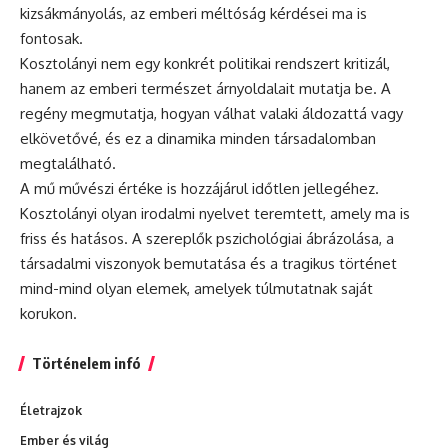
kizsákmányolás, az emberi méltóság kérdései ma is
fontosak.
Kosztolányi nem egy konkrét politikai rendszert kritizál,
hanem az emberi természet árnyoldalait mutatja be. A
regény megmutatja, hogyan válhat valaki áldozattá vagy
elkövetővé, és ez a dinamika minden társadalomban
megtalálható.
A mű művészi értéke is hozzájárul időtlen jellegéhez.
Kosztolányi olyan irodalmi nyelvet teremtett, amely ma is
friss és hatásos. A szereplők pszichológiai ábrázolása, a
társadalmi viszonyok bemutatása és a tragikus történet
mind-mind olyan elemek, amelyek túlmutatnak saját
korukon.
Történelem infó
Életrajzok
Ember és világ