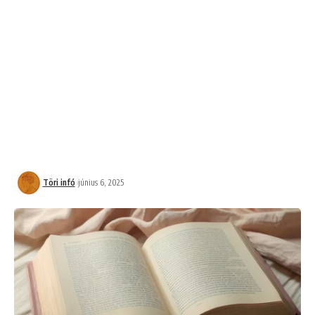
Töri infó
június 6, 2025