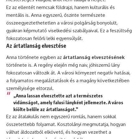
Ez az ellentét nemcsak földrajzi, hanem kulturális és
mentális is. Anna egyszerű, őszinte természete
összeegyeztethetetlen a városi polgárság bonyolult,
gyakran képmutató viselkedési szabályaival. Ez a feszültség
fokozatosan felőrli lelki egyensúlyát.
Az ártatlanság elvesztése
Anna története egyben az
ártatlanság elvesztésének
története is. A regény elején még naiv, jóhiszemű lány
fokozatosan változik át. A városi környezet negatív hatásai,
a folyamatos megaláztatások és a magány következtében
személyisége eltorzul.
„Anna lassan elvesztette azt a természetes
vidámságot, amely falusi lányként jellemezte. A város
kiölte belőle az ártatlanságot.”
Ez az átalakulás nem egyszerű romlás, hanem sokkal
összetettebb folyamat. Kosztolányi megmutatja, hogyan
válhat áldozatból elkövető, és hogyan vezethet a