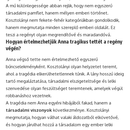
A mű különlegessége abban rejlik, hogy nem egyszerű
társadalmi pamflet, hanem mélyen emberi történet.
Kosztolányi nem fekete-fehér kategóriákban gondolkodik,
hanem megmutatja minden szereplő emberi oldalát. Ez
teszi a regényt olyan megrendítővé és maradandóvá.
Hogyan értelmezhetjük Anna tragikus tettét a regény
végén?
Anna végső tette nem értelmezhető egyszerű
bűncselekményként. Kosztolányi olyan helyzetet teremt,
ahol a tragédia elkerülhetetlennek tűnik. A lány hosszú ideig
tartó megaláztatása, társadalmi elszigeteltsége és lelki
szenvedése olyan feszültséget teremtenek, amelyek végül
robbanáshoz vezetnek.
A tragédia nem Anna egyéni hibájából fakad, hanem a
társadalmi viszonyok
következménye. Kosztolányi
megmutatja, hogyan válhat valaki áldozatból elkövetővé,
és hogyan járulhat hozzá a társadalom egy ember lelki