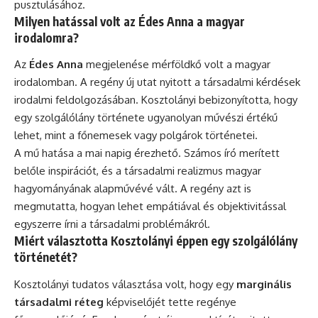
pusztulásához.
Milyen hatással volt az Édes Anna a magyar
irodalomra?
Az
Édes Anna
megjelenése mérföldkő volt a magyar
irodalomban. A regény új utat nyitott a társadalmi kérdések
irodalmi feldolgozásában. Kosztolányi bebizonyította, hogy
egy szolgálólány története ugyanolyan művészi értékű
lehet, mint a főnemesek vagy polgárok történetei.
A mű hatása a mai napig érezhető. Számos író merített
belőle inspirációt, és a társadalmi realizmus magyar
hagyományának alapművévé vált. A regény azt is
megmutatta, hogyan lehet empátiával és objektivitással
egyszerre írni a társadalmi problémákról.
Miért választotta Kosztolányi éppen egy szolgálólány
történetét?
Kosztolányi tudatos választása volt, hogy egy
marginális
társadalmi réteg
képviselőjét tette regénye