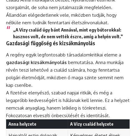
szorgalmát, de soha nem jutalmazzák megfelelően.
Állandóan elégedetlenek vele, miközben tudják, hogy
nélküle nem tudnák fenntartani életszínvonalukat.
„A Vizy család úgy bánt Annával, mint egy bútorokkal:
hasznos volt, de nem vették észre, amíg a helyén volt.”
Gazdasági függőség és kizsákmányolás
A regény egyik legfontosabb társadalomkritikai eleme a
gazdasági kizsákmányolás
bemutatása. Anna munkája
révén teszi lehetővé a család számára, hogy fenntartsa
polgári életmódját, miközben ő maga szinte semmit nem
kap cserébe.
A fizetése elenyésző, szabad napjai ritkák, és még a
legapróbb kedvességért is hálásnak kell lennie. Ez a helyzet
nemcsak anyagilag, hanem lelkileg is tönkreteszi.
Fokozatosan elveszíti önbecsülését és identitását.
Anna helyzete
A Vizy család helyzete
Hajnaltól estig dolgozik
Kényelmes életet élnek