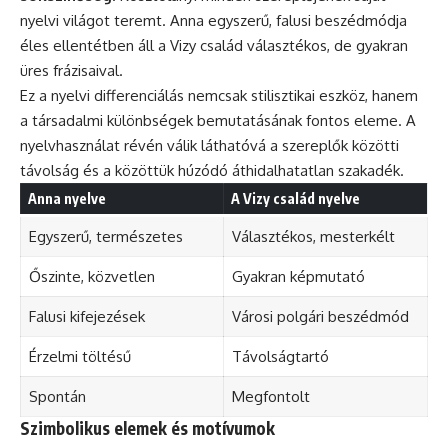
nyelvi világot teremt. Anna egyszerű, falusi beszédmódja
éles ellentétben áll a Vizy család választékos, de gyakran
üres frázisaival.
Ez a nyelvi differenciálás nemcsak stilisztikai eszköz, hanem
a társadalmi különbségek bemutatásának fontos eleme. A
nyelvhasználat révén válik láthatóvá a szereplők közötti
távolság és a közöttük húzódó áthidalhatatlan szakadék.
Anna nyelve
A Vizy család nyelve
Egyszerű, természetes
Választékos, mesterkélt
Őszinte, közvetlen
Gyakran képmutató
Falusi kifejezések
Városi polgári beszédmód
Érzelmi töltésű
Távolságtartó
Spontán
Megfontolt
Szimbolikus elemek és motívumok