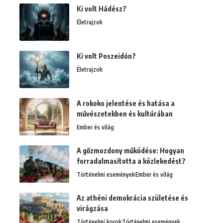
Ki volt Hádész?
Életrajzok
Ki volt Poszeidón?
Életrajzok
A rokoko jelentése és hatása a
művészetekben és kultúrában
Ember és világ
A gőzmozdony működése: Hogyan
forradalmasította a közlekedést?
Történelmi események
Ember és világ
Az athéni demokrácia születése és
virágzása
Történelmi korok
Történelmi események