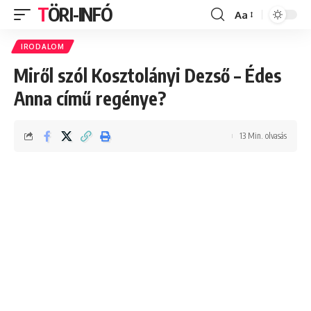
TÖRI-INFÓ
Aa
Font
Resizer
IRODALOM
Miről szól Kosztolányi Dezső – Édes
Anna című regénye?
13 Min. olvasás