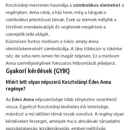
Kosztolányi mesterien használja a
szimbolikus elemeket
a
regényben. Anna ruhái, a ház terei, még a tárgyak is
szimbolikus jelentéssel bírnak. Ezek az elemek mélyítik a
történet mondanivalóját és segítenek megérteni a
szereplők lelki világát.
Különösen fontos motívum a tükör, amely Anna
identitáskeresését szimbolizálja. A lány többször is tükörbe
néz, de soha nem ismeri fel magát teljesen. Ez a motívum
Anna személyiségének fokozatos felbomlását jelképezi.
Gyakori kérdések (GYIK)
Miért lett olyan népszerű Kosztolányi Édes Anna
regénye?
Az
Édes Anna
népszerűsége több tényezőre vezethető
vissza. Egyrészt Kosztolányi kivételes írói tehetsége,
másrészt a mű időtlen témái teszik vonzóvá. A regény olyan
kérdéseket feszeget, amelyek ma is aktuálisak: társadalmi
igazságtalanság, kizsákmányolás, emberi méltóság.