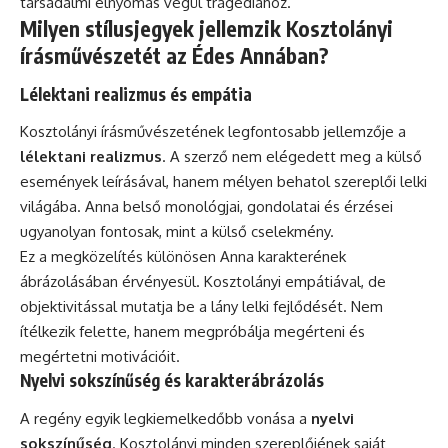
társadalmi elnyomás végül tragédiához.
Milyen stílusjegyek jellemzik Kosztolányi
írásművészetét az Édes Annában?
Lélektani realizmus és empátia
Kosztolányi írásművészetének legfontosabb jellemzője a
lélektani realizmus
. A szerző nem elégedett meg a külső
események leírásával, hanem mélyen behatol szereplői lelki
világába. Anna belső monológjai, gondolatai és érzései
ugyanolyan fontosak, mint a külső cselekmény.
Ez a megközelítés különösen Anna karakterének
ábrázolásában érvényesül. Kosztolányi empátiával, de
objektivitással mutatja be a lány lelki fejlődését. Nem
ítélkezik felette, hanem megpróbálja megérteni és
megértetni motivációit.
Nyelvi sokszínűség és karakterábrázolás
A regény egyik legkiemelkedőbb vonása a
nyelvi
sokszínűség
. Kosztolányi minden szereplőjének saját