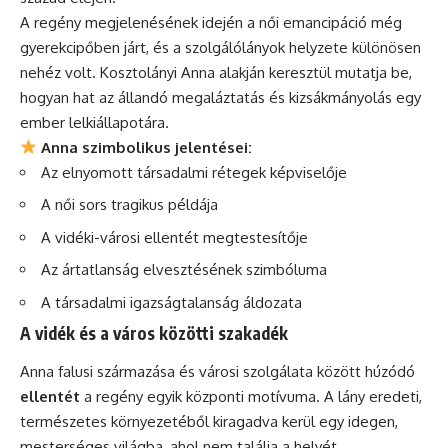
A regény megjelenésének idején a női emancipáció még
gyerekcipőben járt, és a szolgálólányok helyzete különösen
nehéz volt. Kosztolányi Anna alakján keresztül mutatja be,
hogyan hat az állandó megaláztatás és kizsákmányolás egy
ember lelkiállapotára.
Anna szimbolikus jelentései:
Az elnyomott társadalmi rétegek képviselője
A női sors tragikus példája
A vidéki-városi ellentét megtestesítője
Az ártatlanság elvesztésének szimbóluma
A társadalmi igazságtalanság áldozata
A vidék és a város közötti szakadék
Anna falusi származása és városi szolgálata között húzódó
ellentét
a regény egyik központi motívuma. A lány eredeti,
természetes környezetéből kiragadva kerül egy idegen,
mesterséges világba, ahol nem találja a helyét.