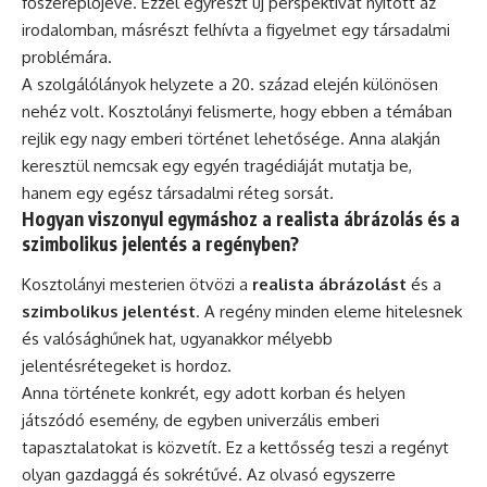
főszereplőjévé. Ezzel egyrészt új perspektívát nyitott az
irodalomban, másrészt felhívta a figyelmet egy társadalmi
problémára.
A szolgálólányok helyzete a 20. század elején különösen
nehéz volt. Kosztolányi felismerte, hogy ebben a témában
rejlik egy nagy emberi történet lehetősége. Anna alakján
keresztül nemcsak egy egyén tragédiáját mutatja be,
hanem egy egész társadalmi réteg sorsát.
Hogyan viszonyul egymáshoz a realista ábrázolás és a
szimbolikus jelentés a regényben?
Kosztolányi mesterien ötvözi a
realista ábrázolást
és a
szimbolikus jelentést
. A regény minden eleme hitelesnek
és valósághűnek hat, ugyanakkor mélyebb
jelentésrétegeket is hordoz.
Anna története konkrét, egy adott korban és helyen
játszódó esemény, de egyben univerzális emberi
tapasztalatokat is közvetít. Ez a kettősség teszi a regényt
olyan gazdaggá és sokrétűvé. Az olvasó egyszerre