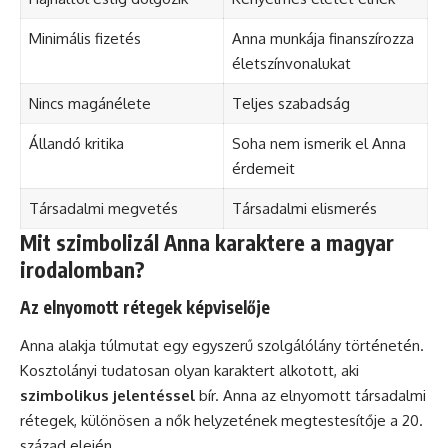
Minimális fizetés
Anna munkája finanszírozza
életszínvonalukat
Nincs magánélete
Teljes szabadság
Állandó kritika
Soha nem ismerik el Anna
érdemeit
Társadalmi megvetés
Társadalmi elismerés
Mit szimbolizál Anna karaktere a magyar
irodalomban?
Az elnyomott rétegek képviselője
Anna alakja túlmutat egy egyszerű szolgálólány történetén.
Kosztolányi tudatosan olyan karaktert alkotott, aki
szimbolikus jelentéssel
bír. Anna az elnyomott társadalmi
rétegek, különösen a nők helyzetének megtestesítője a 20.
század elején.