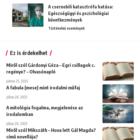
A csernobili katasztrófa hatása:
Egészségügyi és pszichológiai
következmények
Történelmi események
Ez is érdekelhet
Miről szól Gárdonyi Géza – Egri csillagok c.
regénye? – Olvasónapló
június 25, 2025
A fabula (mese) mint irodalmi műfaj
július 26, 2025
A mitológia fogalma, megjelenése az
irodalomban
július 26, 2025
Miről szól Mikszáth – Hova lett Gál Magda?
című novellája?