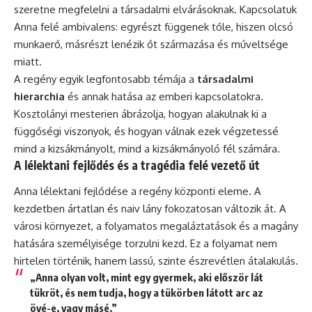
szeretne megfelelni a társadalmi elvárásoknak. Kapcsolatuk
Anna felé ambivalens: egyrészt függenek tőle, hiszen olcsó
munkaerő, másrészt lenézik őt származása és műveltsége
miatt.
A regény egyik legfontosabb témája a
társadalmi
hierarchia
és annak hatása az emberi kapcsolatokra.
Kosztolányi mesterien ábrázolja, hogyan alakulnak ki a
függőségi viszonyok, és hogyan válnak ezek végzetessé
mind a kizsákmányolt, mind a kizsákmányoló fél számára.
A lélektani fejlődés és a tragédia felé vezető út
Anna lélektani fejlődése a regény központi eleme. A
kezdetben ártatlan és naiv lány fokozatosan változik át. A
városi környezet, a folyamatos megaláztatások és a magány
hatására személyisége torzulni kezd. Ez a folyamat nem
hirtelen történik, hanem lassú, szinte észrevétlen átalakulás.
„Anna olyan volt, mint egy gyermek, aki először lát
tükröt, és nem tudja, hogy a tükörben látott arc az
övé-e, vagy másé.”