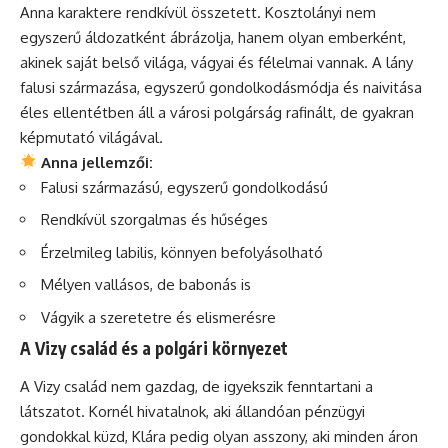
Anna karaktere rendkívül összetett. Kosztolányi nem
egyszerű áldozatként ábrázolja, hanem olyan emberként,
akinek saját belső világa, vágyai és félelmai vannak. A lány
falusi származása, egyszerű gondolkodásmódja és naivitása
éles ellentétben áll a városi polgárság rafinált, de gyakran
képmutató világával.
Anna jellemzői:
Falusi származású, egyszerű gondolkodású
Rendkívül szorgalmas és hűséges
Érzelmileg labilis, könnyen befolyásolható
Mélyen vallásos, de babonás is
Vágyik a szeretetre és elismerésre
A Vizy család és a polgári környezet
A Vizy család nem gazdag, de igyekszik fenntartani a
látszatot. Kornél hivatalnok, aki állandóan pénzügyi
gondokkal küzd, Klára pedig olyan asszony, aki minden áron