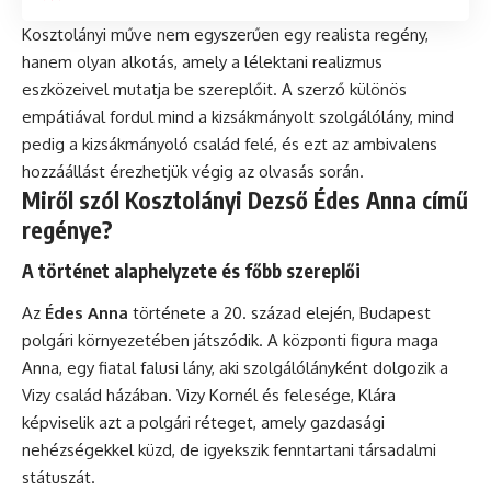
Kosztolányi műve nem egyszerűen egy realista regény,
hanem olyan alkotás, amely a lélektani realizmus
eszközeivel mutatja be szereplőit. A szerző különös
empátiával fordul mind a kizsákmányolt szolgálólány, mind
pedig a kizsákmányoló család felé, és ezt az ambivalens
hozzáállást érezhetjük végig az olvasás során.
Miről szól Kosztolányi Dezső Édes Anna című
regénye?
A történet alaphelyzete és főbb szereplői
Az
Édes Anna
története a 20. század elején, Budapest
polgári környezetében játszódik. A központi figura maga
Anna, egy fiatal falusi lány, aki szolgálólányként dolgozik a
Vizy család házában. Vizy Kornél és felesége, Klára
képviselik azt a polgári réteget, amely gazdasági
nehézségekkel küzd, de igyekszik fenntartani társadalmi
státuszát.