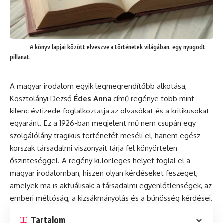
A könyv lapjai között elveszve a történetek világában, egy nyugodt
pillanat.
A magyar irodalom egyik legmegrendítőbb alkotása,
Kosztolányi Dezső
Édes Anna
című regénye több mint
kilenc évtizede foglalkoztatja az olvasókat és a kritikusokat
egyaránt. Ez a 1926-ban megjelent mű nem csupán egy
szolgálólány tragikus történetét meséli el, hanem egész
korszak társadalmi viszonyait tárja fel könyörtelen
őszinteséggel. A regény különleges helyet foglal el a
magyar irodalomban, hiszen olyan kérdéseket feszeget,
amelyek ma is aktuálisak: a társadalmi egyenlőtlenségek, az
emberi méltóság, a kizsákmányolás és a bűnösség kérdései.
Tartalom