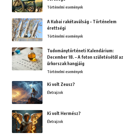
Történelmi események
A Kubai rakétaválság – Történelem
érettségi
Történelmi események
Tudománytörténeti Kalendárium:
December 18. – A foton születésétől az
űrkorszak hangjáig
Történelmi események
Ki volt Zeusz?
Életrajzok
Ki volt Hermész?
Életrajzok