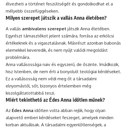
élvezheti a történet feszültségét és gondolkodhat el a
mélyebb összefüggéseken.
Milyen szerepet játszik a vallás Anna életében?
A vallás
ambivalens szerepet
játszik Anna életében.
Egyrészt támasztékot jelent számára, forrása az erkölcsi
értékeknek és a vigasztalásnak. Másrészt azonban babonás
elemekkel keveredik, és nem nyújt valódi megoldást
problémáira.
Anna vallásossága naiv és egyszerű, de őszinte. Imádkozik,
hisz Istenben, de nem érti a bonyolult teológiai kérdéseket.
Ez a vallásosság nem védi meg őt a társadalmi
elnyomástól, sőt, bizonyos értelemben még
kiszolgáltatottabbá teszi.
Miért tekinthető az Édes Anna időtlen műnek?
Az
Édes Anna
időtlen volta abban rejlik, hogy olyan
alapvető emberi kérdéseket feszeget, amelyek minden
korban aktuálisak. A társadalmi egyenlőtlenségek, a