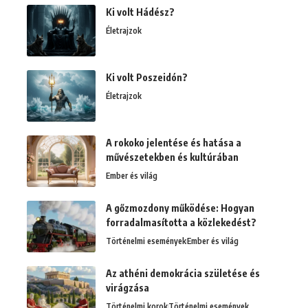
Ki volt Hádész?
Életrajzok
Ki volt Poszeidón?
Életrajzok
A rokoko jelentése és hatása a
művészetekben és kultúrában
Ember és világ
A gőzmozdony működése: Hogyan
forradalmasította a közlekedést?
Történelmi események
Ember és világ
Az athéni demokrácia születése és
virágzása
Történelmi korok
Történelmi események