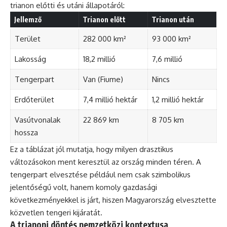
trianon előtti és utáni állapotáról:
Jellemző
Trianon előtt
Trianon után
Terület
282 000 km²
93 000 km²
Lakosság
18,2 millió
7,6 millió
Tengerpart
Van (Fiume)
Nincs
Erdőterület
7,4 millió hektár
1,2 millió hektár
Vasútvonalak
22 869 km
8 705 km
hossza
Ez a táblázat jól mutatja, hogy milyen drasztikus
változásokon ment keresztül az ország minden téren. A
tengerpart elvesztése például nem csak szimbolikus
jelentőségű volt, hanem komoly gazdasági
következményekkel is járt, hiszen Magyarország elvesztette
közvetlen tengeri kijáratát.
A trianoni döntés nemzetközi kontextusa