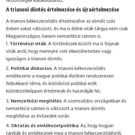
feszültségek kialakulásához.
A trianoni döntés értelmezése és újraértelmezése
A trianoni békeszerződés értelmezése az elmúlt száz
évben sokat változott, és ma is élénk viták tárgya nem csak
Magyarországon, hanem nemzetközi szinten is.
Történészi viták
: A történészek között ma is folynak
viták arról, hogy mennyire volt elkerülhetetlen vagy
igazságos a trianoni döntés.
Politikai diskurzus
: A trianoni békeszerződés
emlékezete a magyar politikai életben rendszeresen
felbukkanó téma, és különböző politikai erők
különbözőképpen értelmezik és használják fel.
Nemzetközi megítélés
: A szomszédos országokban és
nemzetközi szinten is változott a trianoni döntés
megítélése az évtizedek során.
Oktatás és emlékezetpolitika
: Az, hogy hogyan
tanítják és emlékeznek meg a trianoni békeszerződésről,