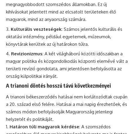
megnagyobbodott szomszédos államokban. Ez új
kihívásokat jelentett mind az elcsatolt területeken élő
magyarok, mind az anyaország számára.
Kulturális veszteségek
: Számos jelentős kulturális és
oktatási intézmény, például egyetemek, múzeumok,
könyvtárak kerültek az új határokon túlra.
Revizionizmus
: A két világháború közötti időszakban a
magyar politika és közgondolkodás központi elemévé vált a
területi revízió gondolata, ami jelentősen befolyásolta az
ország külpolitikai irányát.
A trianoni döntés hosszú távú következményei
A trianoni békeszerződés hatásai nem korlátozódtak csupán
a 20. század első felére. Hatásai a mai napig érezhetőek, és
számos módon befolyásolják Magyarország jelenlegi
helyzetét és politikáját.
Határon túli magyarok kérdése
: A szomszédos