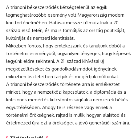
A trianoni békeszerződés kétségtelenül az egyik
legmeghatározóbb esemény volt Magyarország modern
kori történelmében. Hatásai messze túlmutatnak a 20.
század első felén, és ma is formálják az ország politikáját,
kultúráját és nemzeti identitását.
Miközben fontos, hogy emlékezzünk és tanuljunk ebből a
történelmi eseményből, ugyanilyen lényeges, hogy képesek
legyünk előre tekinteni. A 21. század kihívásai új
megközelítéseket és gondolkodásmódot igényelnek,
miközben tiszteletben tartjuk és megértjük múltunkat.
A trianoni békeszerződés története arra is emlékeztet
minket, hogy a nemzetközi kapcsolatok, a diplomácia és a
kölcsönös megértés kulcsfontosságúak a nemzetek békés
együttélésében. Ahogy te is részese vagy ennek a
történelmi örökségnek, rajtad is múlik, hogyan alakítod és
értelmezed újra ezt a örökséget a jövő generációi számára.