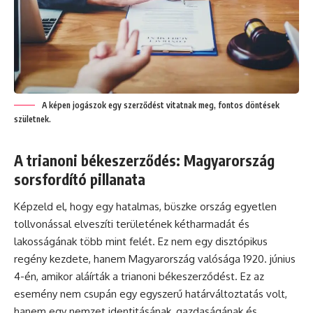
A képen jogászok egy szerződést vitatnak meg, fontos döntések
születnek.
A trianoni békeszerződés: Magyarország
sorsfordító pillanata
Képzeld el, hogy egy hatalmas, büszke ország egyetlen
tollvonással elveszíti területének kétharmadát és
lakosságának több mint felét. Ez nem egy disztópikus
regény kezdete, hanem Magyarország valósága 1920. június
4-én, amikor aláírták a trianoni békeszerződést. Ez az
esemény nem csupán egy egyszerű határváltoztatás volt,
hanem egy nemzet identitásának, gazdaságának és