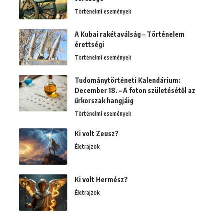
Történelmi események
A Kubai rakétaválság – Történelem
érettségi
Történelmi események
Tudománytörténeti Kalendárium:
December 18. – A foton születésétől az
űrkorszak hangjáig
Történelmi események
Ki volt Zeusz?
Életrajzok
Ki volt Hermész?
Életrajzok