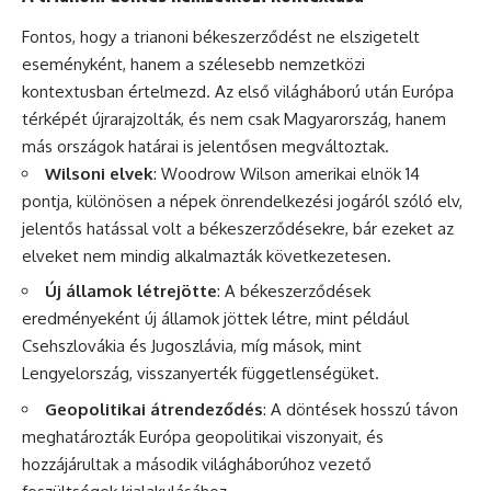
Fontos, hogy a trianoni békeszerződést ne elszigetelt
eseményként, hanem a szélesebb nemzetközi
kontextusban értelmezd. Az első világháború után Európa
térképét újrarajzolták, és nem csak Magyarország, hanem
más országok határai is jelentősen megváltoztak.
Wilsoni elvek
: Woodrow Wilson amerikai elnök 14
pontja, különösen a népek önrendelkezési jogáról szóló elv,
jelentős hatással volt a békeszerződésekre, bár ezeket az
elveket nem mindig alkalmazták következetesen.
Új államok létrejötte
: A békeszerződések
eredményeként új államok jöttek létre, mint például
Csehszlovákia és Jugoszlávia, míg mások, mint
Lengyelország, visszanyerték függetlenségüket.
Geopolitikai átrendeződés
: A döntések hosszú távon
meghatározták Európa geopolitikai viszonyait, és
hozzájárultak a második világháborúhoz vezető