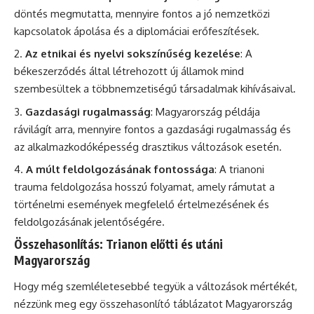
döntés megmutatta, mennyire fontos a jó nemzetközi
kapcsolatok ápolása és a diplomáciai erőfeszítések.
Az etnikai és nyelvi sokszínűség kezelése
: A
békeszerződés által létrehozott új államok mind
szembesültek a többnemzetiségű társadalmak kihívásaival.
Gazdasági rugalmasság
: Magyarország példája
rávilágít arra, mennyire fontos a gazdasági rugalmasság és
az alkalmazkodóképesség drasztikus változások esetén.
A múlt feldolgozásának fontossága
: A trianoni
trauma feldolgozása hosszú folyamat, amely rámutat a
történelmi események megfelelő értelmezésének és
feldolgozásának jelentőségére.
Összehasonlítás: Trianon előtti és utáni
Magyarország
Hogy még szemléletesebbé tegyük a változások mértékét,
nézzünk meg egy összehasonlító táblázatot Magyarország