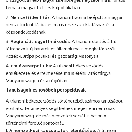
országokban élő magyar kisebbségek helyzete ma is fontos
téma a magyar bel- és külpolitikában.
Nemzeti identitás
: A trianoni trauma beépült a magyar
nemzeti identitásba, és ma is része az oktatásnak és a
közgondolkodásnak.
Regionális együttműködés
: A trianoni döntés által
létrehozott új határok és államok ma is meghatározzák
Közép-Európa politikai és gazdasági viszonyait.
Emlékezetpolitika
: A trianoni békeszerződés
emlékezete és értelmezése ma is élénk viták tárgya
Magyarországon és a régióban.
Tanulságok és jövőbeli perspektívák
A trianoni békeszerződés történetéből számos tanulságot
vonhatsz le, amelyek segíthetnek megérteni nem csak
Magyarország, de más nemzetek sorsát is hasonló
történelmi fordulópontoknál.
A nemzetközi kapcsolatok jelentősége
: A trianoni