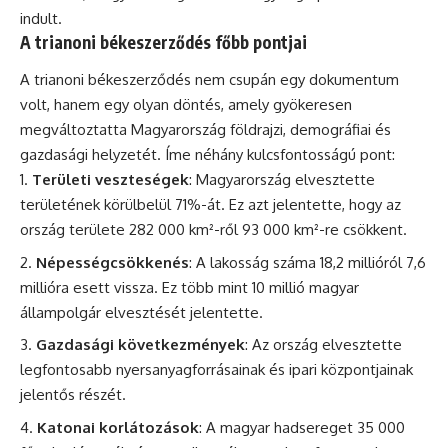
indult.
A trianoni békeszerződés főbb pontjai
A trianoni békeszerződés nem csupán egy dokumentum
volt, hanem egy olyan döntés, amely gyökeresen
megváltoztatta Magyarország földrajzi, demográfiai és
gazdasági helyzetét. Íme néhány kulcsfontosságú pont:
Területi veszteségek
: Magyarország elvesztette
területének körülbelül 71%-át. Ez azt jelentette, hogy az
ország területe 282 000 km²-ről 93 000 km²-re csökkent.
Népességcsökkenés
: A lakosság száma 18,2 millióról 7,6
millióra esett vissza. Ez több mint 10 millió magyar
állampolgár elvesztését jelentette.
Gazdasági következmények
: Az ország elvesztette
legfontosabb nyersanyagforrásainak és ipari központjainak
jelentős részét.
Katonai korlátozások
: A magyar hadsereget 35 000