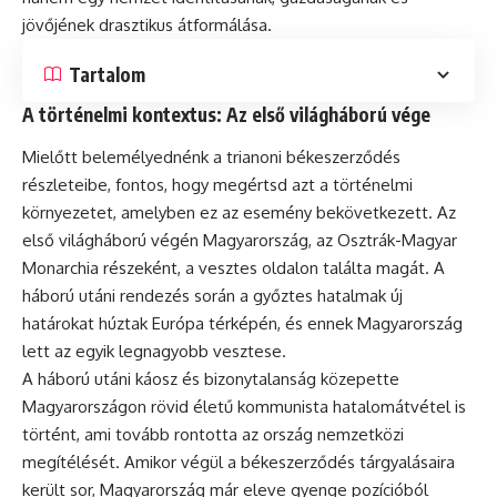
jövőjének drasztikus átformálása.
Tartalom
A történelmi kontextus: Az első világháború vége
Mielőtt belemélyednénk a trianoni békeszerződés
részleteibe, fontos, hogy megértsd azt a történelmi
környezetet, amelyben ez az esemény bekövetkezett. Az
első világháború végén Magyarország, az Osztrák-Magyar
Monarchia részeként, a vesztes oldalon találta magát. A
háború utáni rendezés során a győztes hatalmak új
határokat húztak Európa térképén, és ennek Magyarország
lett az egyik legnagyobb vesztese.
A háború utáni káosz és bizonytalanság közepette
Magyarországon rövid életű kommunista hatalomátvétel is
történt, ami tovább rontotta az ország nemzetközi
megítélését. Amikor végül a békeszerződés tárgyalásaira
került sor, Magyarország már eleve gyenge pozícióból