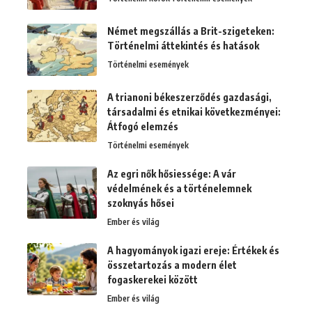
Német megszállás a Brit-szigeteken:
Történelmi áttekintés és hatások
Történelmi események
A trianoni békeszerződés gazdasági,
társadalmi és etnikai következményei:
Átfogó elemzés
Történelmi események
Az egri nők hősiessége: A vár
védelmének és a történelemnek
szoknyás hősei
Ember és világ
A hagyományok igazi ereje: Értékek és
összetartozás a modern élet
fogaskerekei között
Ember és világ