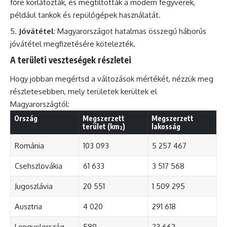
főre korlátozták, és megtiltották a modern fegyverek,
például tankok és repülőgépek használatát.
Jóvátétel
: Magyarországot hatalmas összegű háborús
jóvátétel megfizetésére kötelezték.
A területi veszteségek részletei
Hogy jobban megértsd a változások mértékét, nézzük meg
részletesebben, mely területek kerültek el
Magyarországtól:
Ország
Megszerzett
Megszerzett
terület (km²)
lakosság
Románia
103 093
5 257 467
Csehszlovákia
61 633
3 517 568
Jugoszlávia
20 551
1 509 295
Ausztria
4 020
291 618
Lengyelország
589
23 662