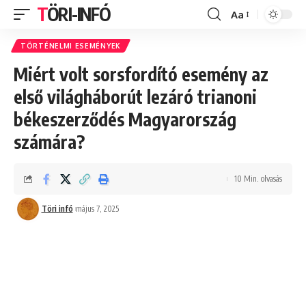
TÖRI-INFÓ
Aa
Font
Resizer
TÖRTÉNELMI ESEMÉNYEK
Miért volt sorsfordító esemény az
első világháborút lezáró trianoni
békeszerződés Magyarország
számára?
10 Min. olvasás
Töri infó
május 7, 2025