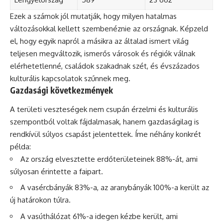
Ezek a számok jól mutatják, hogy milyen hatalmas
változásokkal kellett szembenéznie az országnak. Képzeld
el, hogy egyik napról a másikra az általad ismert világ
teljesen megváltozik, ismerős városok és régiók válnak
elérhetetlenné, családok szakadnak szét, és évszázados
kulturális kapcsolatok szűnnek meg.
Gazdasági következmények
A területi veszteségek nem csupán érzelmi és kulturális
szempontból voltak fájdalmasak, hanem gazdaságilag is
rendkívül súlyos csapást jelentettek. Íme néhány konkrét
példa:
Az ország elvesztette erdőterületeinek 88%-át, ami
súlyosan érintette a faipart.
A vasércbányák 83%-a, az aranybányák 100%-a került az
új határokon túlra.
A vasúthálózat 61%-a idegen kézbe került, ami