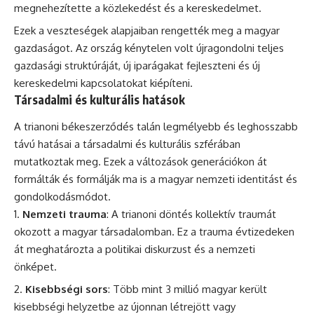
megnehezítette a közlekedést és a kereskedelmet.
Ezek a veszteségek alapjaiban rengették meg a magyar
gazdaságot. Az ország kénytelen volt újragondolni teljes
gazdasági struktúráját, új iparágakat fejleszteni és új
kereskedelmi kapcsolatokat kiépíteni.
Társadalmi és kulturális hatások
A trianoni békeszerződés talán legmélyebb és leghosszabb
távú hatásai a társadalmi és kulturális szférában
mutatkoztak meg. Ezek a változások generációkon át
formálták és formálják ma is a magyar nemzeti identitást és
gondolkodásmódot.
Nemzeti trauma
: A trianoni döntés kollektív traumát
okozott a magyar társadalomban. Ez a trauma évtizedeken
át meghatározta a politikai diskurzust és a nemzeti
önképet.
Kisebbségi sors
: Több mint 3 millió magyar került
kisebbségi helyzetbe az újonnan létrejött vagy