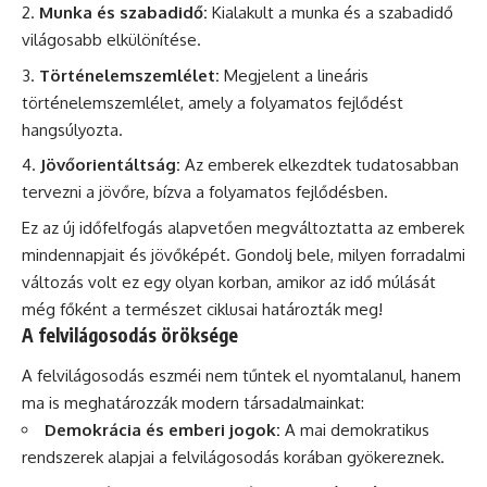
Munka és szabadidő:
Kialakult a munka és a szabadidő
világosabb elkülönítése.
Történelemszemlélet:
Megjelent a lineáris
történelemszemlélet, amely a folyamatos fejlődést
hangsúlyozta.
Jövőorientáltság:
Az emberek elkezdtek tudatosabban
tervezni a jövőre, bízva a folyamatos fejlődésben.
Ez az új időfelfogás alapvetően megváltoztatta az emberek
mindennapjait és jövőképét. Gondolj bele, milyen forradalmi
változás volt ez egy olyan korban, amikor az idő múlását
még főként a természet ciklusai határozták meg!
A felvilágosodás öröksége
A felvilágosodás eszméi nem tűntek el nyomtalanul, hanem
ma is meghatározzák modern társadalmainkat:
Demokrácia és emberi jogok:
A mai demokratikus
rendszerek alapjai a felvilágosodás korában gyökereznek.