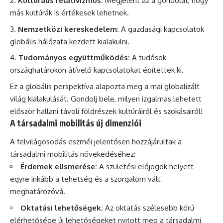
Kulturális relativizmus:
Megjelent az a gondolat, hogy
más kultúrák is értékesek lehetnek.
Nemzetközi kereskedelem:
A gazdasági kapcsolatok
globális hálózata kezdett kialakulni.
Tudományos együttműködés:
A tudósok
országhatárokon átívelő kapcsolatokat építettek ki.
Ez a globális perspektíva alapozta meg a mai globalizált
világ kialakulását. Gondolj bele, milyen izgalmas lehetett
először hallani távoli földrészek kultúráiról és szokásairól!
A társadalmi mobilitás új dimenziói
A felvilágosodás eszméi jelentősen hozzájárultak a
társadalmi mobilitás növekedéséhez:
Érdemek elismerése:
A születési előjogok helyett
egyre inkább a tehetség és a szorgalom vált
meghatározóvá.
Oktatási lehetőségek:
Az oktatás szélesebb körű
elérhetősége új lehetőségeket nyitott meg a társadalmi