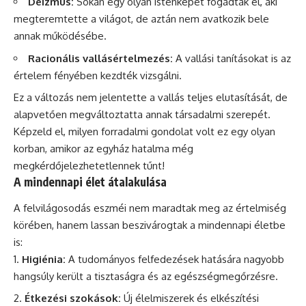
Deizmus:
Sokan egy olyan istenképet fogadtak el, aki
megteremtette a világot, de aztán nem avatkozik bele
annak működésébe.
Racionális vallásértelmezés:
A vallási tanításokat is az
értelem fényében kezdték vizsgálni.
Ez a változás nem jelentette a vallás teljes elutasítását, de
alapvetően megváltoztatta annak társadalmi szerepét.
Képzeld el, milyen forradalmi gondolat volt ez egy olyan
korban, amikor az egyház hatalma még
megkérdőjelezhetetlennek tűnt!
A mindennapi élet átalakulása
A felvilágosodás eszméi nem maradtak meg az értelmiség
körében, hanem lassan beszivárogtak a mindennapi életbe
is:
Higiénia:
A tudományos felfedezések hatására nagyobb
hangsúly került a tisztaságra és az egészségmegőrzésre.
Étkezési szokások:
Új élelmiszerek és elkészítési