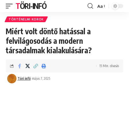
TÖRI-INFÓ
Aa
Font
Resizer
TÖRTÉNELMI KOROK
Miért volt döntő hatással a
felvilágosodás a modern
társadalmak kialakulására?
15 Min. olvasás
Töri infó
május 7, 2025