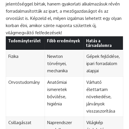
jelentőséggel bírtak, hanem gyakorlati alkalmazásuk révén
forradalmasították az ipart, a mezőgazdaságot és az
orvoslást is. Képzeld el, milyen izgalmas lehetett egy olyan
korban élni, amikor szinte naponta születtek új,
világmegváltó felfedezések!
Tudományterület
Főbb eredmények
Hatás a
társadalomra
Fizika
Newton
Gépek fejlődése,
törvényei,
ipari forradalom
mechanika
alapjai
Orvostudomány
Anatómiai
Várható
ismeretek
élettartam
bővülése,
növekedése,
higiénia
járványok
visszaszorítása
Csillagászat
Naprendszer
Világkép