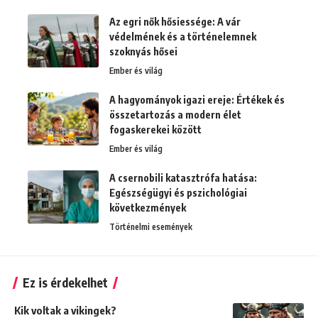
Az egri nők hősiessége: A vár
védelmének és a történelemnek
szoknyás hősei
Ember és világ
A hagyományok igazi ereje: Értékek és
összetartozás a modern élet
fogaskerekei között
Ember és világ
A csernobili katasztrófa hatása:
Egészségügyi és pszichológiai
következmények
Történelmi események
Ez is érdekelhet
Kik voltak a vikingek?