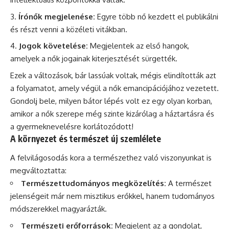
Írónők megjelenése:
Egyre több nő kezdett el publikálni
és részt venni a közéleti vitákban.
Jogok követelése:
Megjelentek az első hangok,
amelyek a nők jogainak kiterjesztését sürgették.
Ezek a változások, bár lassúak voltak, mégis elindították azt
a folyamatot, amely végül a nők emancipációjához vezetett.
Gondolj bele, milyen bátor lépés volt ez egy olyan korban,
amikor a nők szerepe még szinte kizárólag a háztartásra és
a gyermeknevelésre korlátozódott!
A környezet és természet új szemlélete
A felvilágosodás kora a természethez való viszonyunkat is
megváltoztatta:
Természettudományos megközelítés:
A természet
jelenségeit már nem misztikus erőkkel, hanem tudományos
módszerekkel magyarázták.
Természeti erőforrások:
Megjelent az a gondolat,