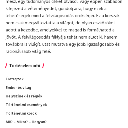
mész, egy tudományos cikket olvasol, vagy éppen szabadon
kifejezed a véleményedet, gondolj arra, hogy ezek a
lehetőségek mind a felvilágosodás örökségei. Ez a korszak
nem csak megváltoztatta a világot, de olyan eszközöket
adott a kezedbe, amelyekkel te magad is formálhatod a
jövőt. A felvilágosodás fáklyája tehát nem aludt ki, hanem
továbbra is világít, utat mutatva egy jobb, igazságosabb és
racionálisabb világ felé.
Történelem infó
Életrajzok
Ember és világ
Helyszínek és régiók
Történelmi események
Történelmi korok
Mit? – Mikor? – Hogyan?