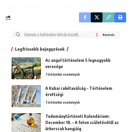
Search
for:
Legfrissebb bejegyzések
Az angol történelem 5 legnagyobb
veresége
Történelmi események
A Kubai rakétaválság – Történelem
érettségi
Történelmi események
Tudománytörténeti Kalendárium:
December 18. – A foton születésétől az
űrkorszak hangjáig