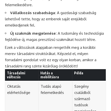
felemelkedésre.
Vállalkozás szabadsága:
A gazdasági szabadság
lehetővé tette, hogy az emberek saját erejükből
emelkedjenek fel.
Új szakmák megjelenése:
A tudomány és technológia
fejlődése új, magas presztízsű szakmákat hozott létre.
Ezek a változások alapjaiban rengették meg a korábbi
merev társadalmi struktúrákat. Képzeld el, milyen
forradalmi gondolat volt ez egy olyan korban, amikor a
társadalmi rang szinte kizárólag öröklődött!
Társadalmi
Hatás a
Példa
változás
mobilitásra
Oktatás
Tudás alapú
Szegény
elérhetősége
felemelkedés
családból
származó
tudósok