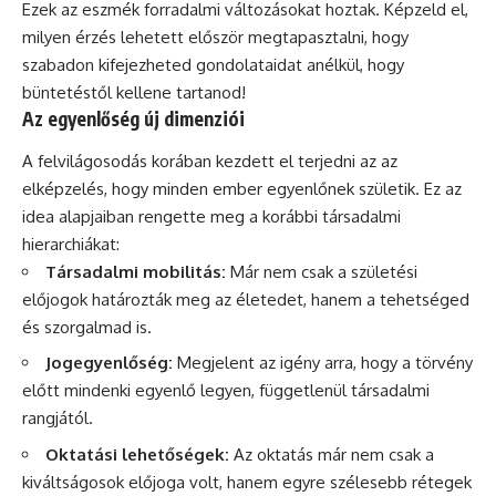
Ezek az eszmék forradalmi változásokat hoztak. Képzeld el,
milyen érzés lehetett először megtapasztalni, hogy
szabadon kifejezheted gondolataidat anélkül, hogy
büntetéstől kellene tartanod!
Az egyenlőség új dimenziói
A felvilágosodás korában kezdett el terjedni az az
elképzelés, hogy minden ember egyenlőnek születik. Ez az
idea alapjaiban rengette meg a korábbi társadalmi
hierarchiákat:
Társadalmi mobilitás:
Már nem csak a születési
előjogok határozták meg az életedet, hanem a tehetséged
és szorgalmad is.
Jogegyenlőség:
Megjelent az igény arra, hogy a törvény
előtt mindenki egyenlő legyen, függetlenül társadalmi
rangjától.
Oktatási lehetőségek:
Az oktatás már nem csak a
kiváltságosok előjoga volt, hanem egyre szélesebb rétegek