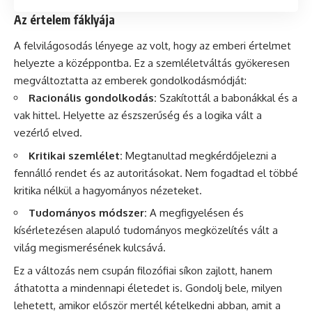
Az értelem fáklyája
A felvilágosodás lényege az volt, hogy az emberi értelmet
helyezte a középpontba. Ez a szemléletváltás gyökeresen
megváltoztatta az emberek gondolkodásmódját:
Racionális gondolkodás:
Szakítottál a babonákkal és a
vak hittel. Helyette az észszerűség és a logika vált a
vezérlő elved.
Kritikai szemlélet:
Megtanultad megkérdőjelezni a
fennálló rendet és az autoritásokat. Nem fogadtad el többé
kritika nélkül a hagyományos nézeteket.
Tudományos módszer:
A megfigyelésen és
kísérletezésen alapuló tudományos megközelítés vált a
világ megismerésének kulcsává.
Ez a változás nem csupán filozófiai síkon zajlott, hanem
áthatotta a mindennapi életedet is. Gondolj bele, milyen
lehetett, amikor először mertél kételkedni abban, amit a