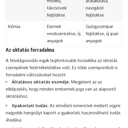
modell,
átalakulása,
távcsövek
navigáció
fejlődése
fejlődése
Kémia
Elemek
Gyógyszeripar
rendszerezése, új
fejlődése, új ipari
anyagok
anyagok
Az oktatás forradalma
A felvilágosodás egyik legfontosabb hozadéka az oktatás
szerepének felértékelődése volt. Ez több szempontból is
forradalmi változásokat hozott:
Általános oktatás eszméje:
Megjelent az az
elképzelés, hogy minden embernek joga van az alapvető
oktatáshoz.
Gyakorlati tudás:
Az elméleti ismeretek mellett egyre
nagyobb hangsúlyt kapott a gyakorlati, hasznosítható tudás
átadása.