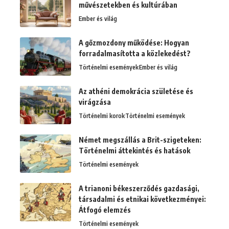
művészetekben és kultúrában
Ember és világ
A gőzmozdony működése: Hogyan
forradalmasította a közlekedést?
Történelmi események
Ember és világ
Az athéni demokrácia születése és
virágzása
Történelmi korok
Történelmi események
Német megszállás a Brit-szigeteken:
Történelmi áttekintés és hatások
Történelmi események
A trianoni békeszerződés gazdasági,
társadalmi és etnikai következményei:
Átfogó elemzés
Történelmi események