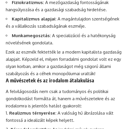
Fiziokratizmus:
A mezőgazdaság fontosságának
hangsúlyozása és a gazdasági szabadság hirdetése.
Kapitalizmus alapjai:
A magántulajdon szentségének
és a vállalkozás szabadságának eszméje.
Munkamegosztás:
A specializáció és a hatékonyság
növelésének gondolata.
Ezek az eszmék fektették le a modern kapitalista gazdaság
alapjait. Képzeld el, milyen forradalmi gondolat volt ez egy
olyan korban, amikor a gazdaságot még szigorú állami
szabályozás és a céhek monopóliumai uralták!
A művészetek és az irodalom átalakulása
A felvilágosodás nem csak a tudományos és politikai
gondolkodást formálta át, hanem a művészetekre és az
irodalomra is jelentős hatást gyakorolt:
Realizmus térnyerése:
A valóság hű ábrázolása vált
fontossá a idealizált képek helyett.