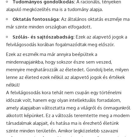
Tudományos gondolkodás:
A racionális, tényeken
alapuló megközelítés ma is a tudomány alapja.
Oktatás fontossága:
Az általános oktatás eszméje ma
már szinte minden országban elfogadott.
Szólás- és sajtószabadság:
Ezek az alapvető jogok a
felvilágosodás korában fogalmazódtak meg először.
Ezek az eszmék ma már annyira beépültek a
mindennapjainkba, hogy sokszor észre sem veszed,
mennyire meghatározzák az életedet. Gondolj bele, milyen
lenne az életed ezek nélkül az alapvető jogok és értékek
nélkül!
A felvilágosodás kora tehát nem csupán egy történelmi
időszak volt, hanem egy olyan intellektuális forradalom,
amely alapjaiban változtatta meg a világról és önmagunkról
alkotott képünket. Ez a változás teremtette meg a modern
társadalmak alapjait, és hatása ma is érezhető életünk
szinte minden területén. Amikor legközelebb szavazni