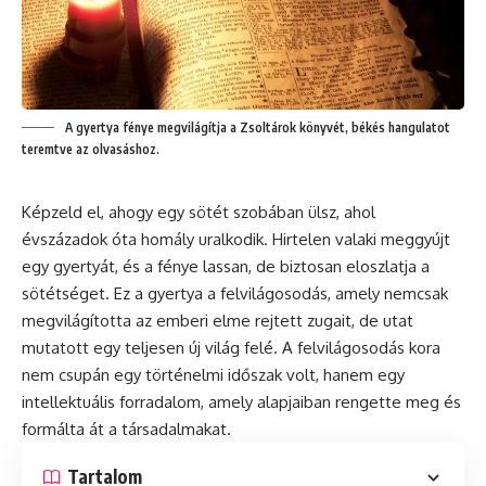
A gyertya fénye megvilágítja a Zsoltárok könyvét, békés hangulatot
teremtve az olvasáshoz.
Képzeld el, ahogy egy sötét szobában ülsz, ahol
évszázadok óta homály uralkodik. Hirtelen valaki meggyújt
egy gyertyát, és a fénye lassan, de biztosan eloszlatja a
sötétséget. Ez a gyertya a felvilágosodás, amely nemcsak
megvilágította az emberi elme rejtett zugait, de utat
mutatott egy teljesen új világ felé. A felvilágosodás kora
nem csupán egy történelmi időszak volt, hanem egy
intellektuális forradalom, amely alapjaiban rengette meg és
formálta át a társadalmakat.
Tartalom