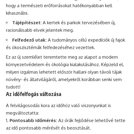
hogy a természeti erőforrásokat hatékonyabban kell
kihasználni.
Tájépítészet:
A kertek és parkok tervezésében új,
racionálisabb elvek jelentek meg.
Felfedező utak:
A tudományos célú expedíciók új fajok
és ökoszisztémák felfedezéséhez vezettek.
Ez az új szemlélet teremtette meg az alapot a modern
környezetvédelem és ökológia kialakulásához. Képzeld el,
milyen izgalmas lehetett először hallani olyan távoli tájak
növény- és állatvilágáról, amelyekről korábban senki sem
tudott!
Az időfelfogás változása
A felvilágosodás kora az időhöz való viszonyunkat is
megváltoztatta:
Pontosabb időmérés:
Az órák fejlődése lehetővé tette
az idő pontosabb mérését és beosztását.