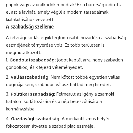
papok vagy az uralkodók mondtak! Ez a bátorság indította
el azt a lavinát, amely végül a modern társadalmak
kialakulásához vezetett.
A szabadság szelleme
A felvilágosodás egyik legfontosabb hozadéka a szabadság
eszméjének térnyerése volt. Ez több területen is
megmutatkozott:
Gondolatszabadság:
Jogot kaptál arra, hogy szabadon
gondolkodj és kifejezd véleményedet.
Vallásszabadság:
Nem kötött többé egyetlen vallás
dogmája sem, szabadon választhattad meg hitedet.
Politikai szabadság:
Felmerült az igény a zsarnoki
hatalom korlátozására és a nép beleszólására a
kormányzásba.
Gazdasági szabadság:
A merkantilizmus helyét
fokozatosan átvette a szabad piac eszméje.