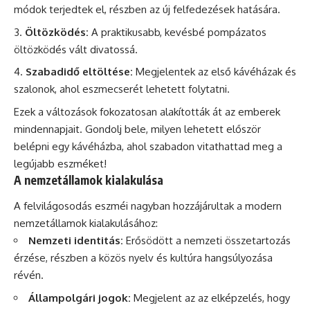
módok terjedtek el, részben az új felfedezések hatására.
Öltözködés:
A praktikusabb, kevésbé pompázatos
öltözködés vált divatossá.
Szabadidő eltöltése:
Megjelentek az első kávéházak és
szalonok, ahol eszmecserét lehetett folytatni.
Ezek a változások fokozatosan alakították át az emberek
mindennapjait. Gondolj bele, milyen lehetett először
belépni egy kávéházba, ahol szabadon vitathattad meg a
legújabb eszméket!
A nemzetállamok kialakulása
A felvilágosodás eszméi nagyban hozzájárultak a modern
nemzetállamok kialakulásához:
Nemzeti identitás:
Erősödött a nemzeti összetartozás
érzése, részben a közös nyelv és kultúra hangsúlyozása
révén.
Állampolgári jogok:
Megjelent az az elképzelés, hogy