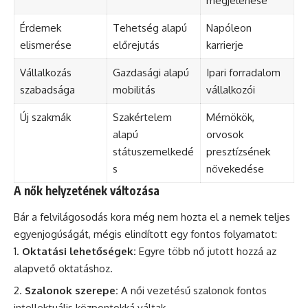
megjelenése
Érdemek
Tehetség alapú
Napóleon
elismerése
előrejutás
karrierje
Vállalkozás
Gazdasági alapú
Ipari forradalom
szabadsága
mobilitás
vállalkozói
Új szakmák
Szakértelem
Mérnökök,
alapú
orvosok
státuszemelkedé
presztízsének
s
növekedése
A nők helyzetének változása
Bár a felvilágosodás kora még nem hozta el a nemek teljes
egyenjogúságát, mégis elindított egy fontos folyamatot:
Oktatási lehetőségek:
Egyre több nő jutott hozzá az
alapvető oktatáshoz.
Szalonok szerepe:
A női vezetésű szalonok fontos
intellektuális központokká váltak.