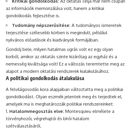
Kritikai gondolkodás:
Az oktatás célja már nem csupán
az információk memorizálása volt, hanem a kritikai
gondolkodás fejlesztése is.
Tudomány népszerűsítése:
A tudományos ismeretek
terjesztése szélesebb körben is megindult, például
nyilvános előadások és kiadványok formájában.
Gondolj bele, milyen hatalmas ugrás volt ez egy olyan
korból, amikor az oktatás szinte kizárólag az egyház és a
nemesség kiváltsága volt! Ez a változás teremtette meg az
alapot a modern oktatási rendszerek kialakulásához.
A politikai gondolkodás átalakulása
A felvilágosodás kora alapjaiban változtatta meg a politikai
gondolkodást. Olyan eszmék jelentek meg és terjedtek el,
amelyek ma is meghatározzák politikai rendszereinket:
Hatalommegosztás elve:
Montesquieu elmélete a
törvényhozói, végrehajtói és bírói hatalom
szétválasztásáról.