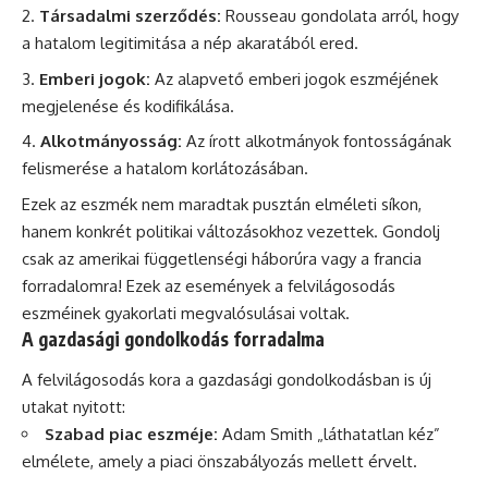
Társadalmi szerződés:
Rousseau gondolata arról, hogy
a hatalom legitimitása a nép akaratából ered.
Emberi jogok:
Az alapvető emberi jogok eszméjének
megjelenése és kodifikálása.
Alkotmányosság:
Az írott alkotmányok fontosságának
felismerése a hatalom korlátozásában.
Ezek az eszmék nem maradtak pusztán elméleti síkon,
hanem konkrét politikai változásokhoz vezettek. Gondolj
csak az amerikai függetlenségi háborúra vagy a francia
forradalomra! Ezek az események a felvilágosodás
eszméinek gyakorlati megvalósulásai voltak.
A gazdasági gondolkodás forradalma
A felvilágosodás kora a gazdasági gondolkodásban is új
utakat nyitott:
Szabad piac eszméje:
Adam Smith „láthatatlan kéz”
elmélete, amely a piaci önszabályozás mellett érvelt.