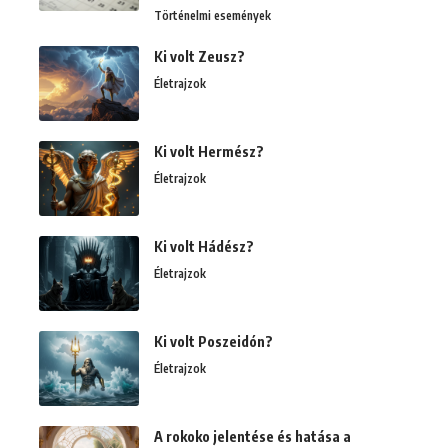
Történelmi események
Ki volt Zeusz?
Életrajzok
Ki volt Hermész?
Életrajzok
Ki volt Hádész?
Életrajzok
Ki volt Poszeidón?
Életrajzok
A rokoko jelentése és hatása a