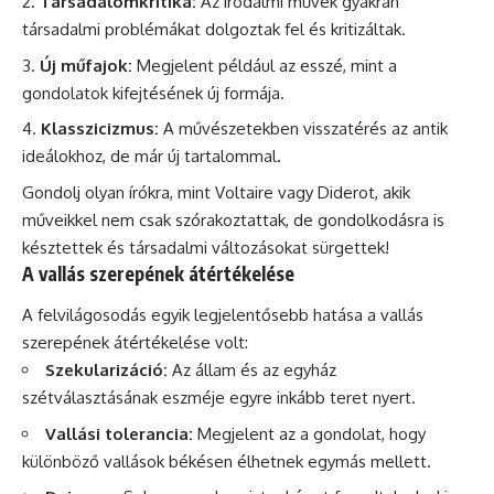
Társadalomkritika:
Az irodalmi művek gyakran
társadalmi problémákat dolgoztak fel és kritizáltak.
Új műfajok:
Megjelent például az esszé, mint a
gondolatok kifejtésének új formája.
Klasszicizmus:
A művészetekben visszatérés az antik
ideálokhoz, de már új tartalommal.
Gondolj olyan írókra, mint Voltaire vagy Diderot, akik
műveikkel nem csak szórakoztattak, de gondolkodásra is
késztettek és társadalmi változásokat sürgettek!
A vallás szerepének átértékelése
A felvilágosodás egyik legjelentősebb hatása a vallás
szerepének átértékelése volt:
Szekularizáció:
Az állam és az egyház
szétválasztásának eszméje egyre inkább teret nyert.
Vallási tolerancia:
Megjelent az a gondolat, hogy
különböző vallások békésen élhetnek egymás mellett.