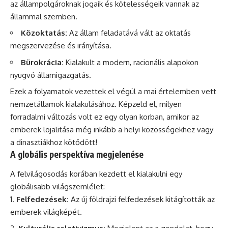
az állampolgároknak jogaik és kötelességeik vannak az
állammal szemben.
Közoktatás:
Az állam feladatává vált az oktatás
megszervezése és irányítása.
Bürokrácia:
Kialakult a modern, racionális alapokon
nyugvó államigazgatás.
Ezek a folyamatok vezettek el végül a mai értelemben vett
nemzetállamok kialakulásához. Képzeld el, milyen
forradalmi változás volt ez egy olyan korban, amikor az
emberek lojalitása még inkább a helyi közösségekhez vagy
a dinasztiákhoz kötődött!
A globális perspektíva megjelenése
A felvilágosodás korában kezdett el kialakulni egy
globálisabb világszemlélet:
Felfedezések:
Az új földrajzi felfedezések kitágították az
emberek világképét.