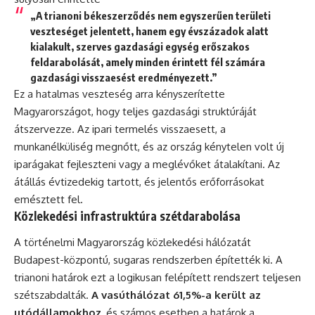
„A trianoni békeszerződés nem egyszerűen területi
veszteséget jelentett, hanem egy évszázadok alatt
kialakult, szerves gazdasági egység erőszakos
feldarabolását, amely minden érintett fél számára
gazdasági visszaesést eredményezett.”
Ez a hatalmas veszteség arra kényszerítette
Magyarországot, hogy teljes gazdasági struktúráját
átszervezze. Az ipari termelés visszaesett, a
munkanélküliség megnőtt, és az ország kénytelen volt új
iparágakat fejleszteni vagy a meglévőket átalakítani. Az
átállás évtizedekig tartott, és jelentős erőforrásokat
emésztett fel.
Közlekedési infrastruktúra szétdarabolása
A történelmi Magyarország közlekedési hálózatát
Budapest-központú, sugaras rendszerben építették ki. A
trianoni határok ezt a logikusan felépített rendszert teljesen
szétszabdalták.
A vasúthálózat 61,5%-a került az
utódállamokhoz
, és számos esetben a határok a