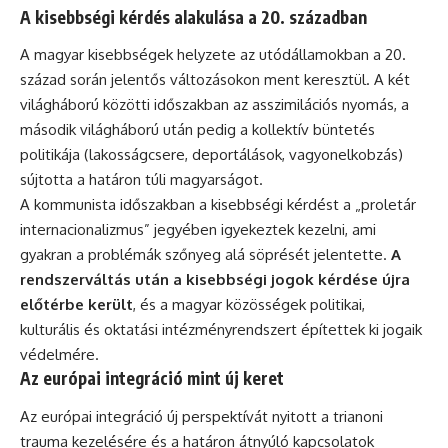
A kisebbségi kérdés alakulása a 20. században
A magyar kisebbségek helyzete az utódállamokban a 20.
század során jelentős változásokon ment keresztül. A két
világháború közötti időszakban az asszimilációs nyomás, a
második világháború után pedig a kollektív büntetés
politikája (lakosságcsere, deportálások, vagyonelkobzás)
sújtotta a határon túli magyarságot.
A kommunista időszakban a kisebbségi kérdést a „proletár
internacionalizmus” jegyében igyekeztek kezelni, ami
gyakran a problémák szőnyeg alá söprését jelentette.
A
rendszerváltás után a kisebbségi jogok kérdése újra
előtérbe került
, és a magyar közösségek politikai,
kulturális és oktatási intézményrendszert építettek ki jogaik
védelmére.
Az európai integráció mint új keret
Az európai integráció új perspektívát nyitott a trianoni
trauma kezelésére és a határon átnyúló kapcsolatok