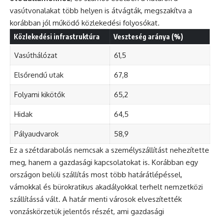
vasútvonalakat több helyen is átvágták, megszakítva a
korábban jól működő közlekedési folyosókat.
Közlekedési infrastruktúra
Veszteség aránya (%)
Vasúthálózat
61,5
Elsőrendű utak
67,8
Folyami kikötők
65,2
Hidak
64,5
Pályaudvarok
58,9
Ez a szétdarabolás nemcsak a személyszállítást nehezítette
meg, hanem a gazdasági kapcsolatokat is. Korábban egy
országon belüli szállítás most több határátlépéssel,
vámokkal és bürokratikus akadályokkal terhelt nemzetközi
szállítássá vált. A határ menti városok elveszítették
vonzáskörzetük jelentős részét, ami gazdasági