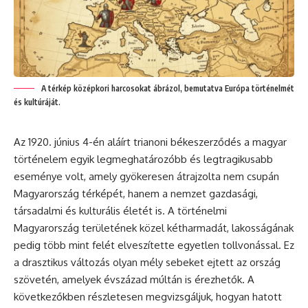
A térkép középkori harcosokat ábrázol, bemutatva Európa történelmét
és kultúráját.
Az 1920. június 4-én aláírt trianoni békeszerződés a magyar
történelem egyik legmeghatározóbb és legtragikusabb
eseménye volt, amely gyökeresen átrajzolta nem csupán
Magyarország térképét, hanem a nemzet gazdasági,
társadalmi és kulturális életét is. A történelmi
Magyarország területének közel kétharmadát, lakosságának
pedig több mint felét elveszítette egyetlen tollvonással. Ez
a drasztikus változás olyan mély sebeket ejtett az ország
szövetén, amelyek évszázad múltán is érezhetők. A
következőkben részletesen megvizsgáljuk, hogyan hatott