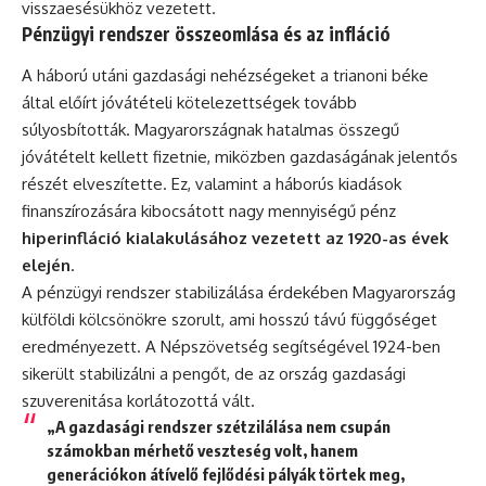
visszaesésükhöz vezetett.
Pénzügyi rendszer összeomlása és az infláció
A háború utáni gazdasági nehézségeket a
trianoni béke
által előírt jóvátételi kötelezettségek tovább
súlyosbították. Magyarországnak hatalmas összegű
jóvátételt kellett fizetnie, miközben gazdaságának jelentős
részét elveszítette. Ez, valamint a háborús kiadások
finanszírozására kibocsátott nagy mennyiségű pénz
hiperinfláció kialakulásához vezetett az 1920-as évek
elején
.
A pénzügyi rendszer stabilizálása érdekében Magyarország
külföldi kölcsönökre szorult, ami hosszú távú függőséget
eredményezett. A Népszövetség segítségével 1924-ben
sikerült stabilizálni a pengőt, de az ország gazdasági
szuverenitása korlátozottá vált.
„A gazdasági rendszer szétzilálása nem csupán
számokban mérhető veszteség volt, hanem
generációkon átívelő fejlődési pályák törtek meg,