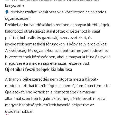
kényszere)
Nyelvhasználati korlátozások a közéletben és hivatalos
ügyintézésben
Ezekkel az intézkedésekkel szemben a magyar kisebbségek
különböző stratégiákat alakítottak ki. Létrehozták saját
politikai, kulturális és gazdasági szervezeteiket, és
igyekeztek nemzetközi fórumokon is képviselni érdekeiket.
A kisebbségi lét ugyanakkor az identitás megerősödéséhez
is vezetett sok közösségben, ahol a magyar kultúra és nyelv
megőrzése a mindennapi ellenállás részévé vált.
Új etnikai feszültségek kialakulása
A trianoni békeszerződés nem oldotta meg a Kárpát-
medence etnikai feszültségeit, hanem új formában termelte
újra azokat. Míg korábban a nemzetiségek a magyar
állammal szemben fogalmazták meg sérelmeiket, most a
magyar kisebbségek kerültek hasonló helyzetbe az
utódállamokban.