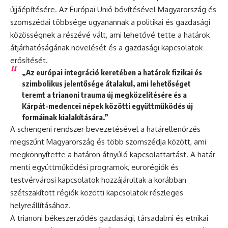
újjáépítésére. Az Európai Unió bővítésével Magyarország és
szomszédai többsége ugyanannak a politikai és gazdasági
közösségnek a részévé vált, ami lehetővé tette a határok
átjárhatóságának növelését és a gazdasági kapcsolatok
erősítését.
„Az európai integráció keretében a határok fizikai és
szimbolikus jelentősége átalakul, ami lehetőséget
teremt a trianoni trauma új megközelítésére és a
Kárpát-medencei népek közötti együttműködés új
formáinak kialakítására.”
A schengeni rendszer bevezetésével a határellenőrzés
megszűnt Magyarország és több szomszédja között, ami
megkönnyítette a határon átnyúló kapcsolattartást. A határ
menti együttműködési programok, eurorégiók és
testvérvárosi kapcsolatok hozzájárultak a korábban
szétszakított régiók közötti kapcsolatok részleges
helyreállításához.
A trianoni békeszerződés gazdasági, társadalmi és etnikai