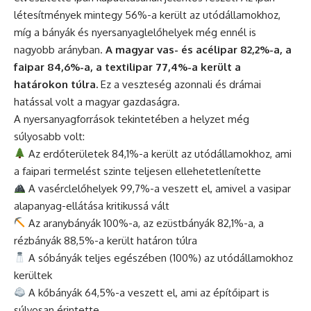
létesítmények mintegy 56%-a került az utódállamokhoz,
míg a bányák és nyersanyaglelőhelyek még ennél is
nagyobb arányban.
A magyar vas- és acélipar 82,2%-a, a
faipar 84,6%-a, a textilipar 77,4%-a került a
határokon túlra.
Ez a veszteség azonnali és drámai
hatással volt a magyar gazdaságra.
A nyersanyagforrások tekintetében a helyzet még
súlyosabb volt:
Az erdőterületek 84,1%-a került az utódállamokhoz, ami
a faipari termelést szinte teljesen ellehetetlenítette
A vasérclelőhelyek 99,7%-a veszett el, amivel a vasipar
alapanyag-ellátása kritikussá vált
Az aranybányák 100%-a, az ezüstbányák 82,1%-a, a
rézbányák 88,5%-a került határon túlra
A sóbányák teljes egészében (100%) az utódállamokhoz
kerültek
A kőbányák 64,5%-a veszett el, ami az építőipart is
súlyosan érintette