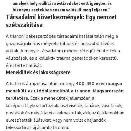
amelyek helyreállítása évtizedeket vett igénybe, és
bizonyos esetekben sosem valósult meg teljesen.”
Társadalmi következmények: Egy nemzet
szétszakítása
A trianoni békeszerződés társadalmi hatásai talán még a
gazdaságiaknál is mélyrehatóbbak és hosszabb távúak
voltak. A magyar társadalom minden rétegét érintették a
változások, és a kollektív trauma generációkon keresztül
éreztette hatását.
Menekültek és lakosságcsere
A határok átrajzolása után mintegy
400-450 ezer magyar
menekült az utódállamokból a trianoni Magyarország
területére
. Ezek a menekültek jellemzően a
középosztályhoz tartoztak: tisztviselők, tanárok, vasutasok,
postások és más állami alkalmazottak, akik az új államokban
elveszítették állásukat, vagy nem voltak hajlandók
felesküdni az új államhatalomra.