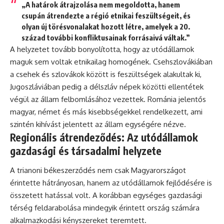
„A határok átrajzolása nem megoldotta, hanem
csupán átrendezte a régió etnikai feszültségeit, és
olyan új törésvonalakat hozott létre, amelyek a 20.
század további konfliktusainak forrásaivá váltak.”
A helyzetet tovább bonyolította, hogy az utódállamok
maguk sem voltak etnikailag homogének. Csehszlovákiában
a csehek és szlovákok között is feszültségek alakultak ki,
Jugoszláviában pedig a délszláv népek közötti ellentétek
végül az állam felbomlásához vezettek. Románia jelentős
magyar, német és más kisebbségekkel rendelkezett, ami
szintén kihívást jelentett az állam egységére nézve.
Regionális átrendeződés: Az utódállamok
gazdasági és társadalmi helyzete
A trianoni békeszerződés nem csak Magyarországot
érintette hátrányosan, hanem az utódállamok fejlődésére is
összetett hatással volt. A korábban egységes gazdasági
térség feldarabolása mindegyik érintett ország számára
alkalmazkodási kényszereket teremtett.