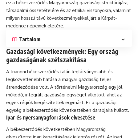
ez a békeszerződés Magyarország gazdasági struktúrájára,
társadalmi összetételére és az etnikai viszonyokra, valamint
milyen hosszú távú következményekkel járt a Kárpát-
medence népeinek életére.
Tartalom
Gazdasági következmények: Egy ország
gazdaságának szétszakítása
A trianoni békeszerződés talán leglátványosabb és
legközvetlenebb hatása a magyar gazdaság teljes
átrendeződése volt. A történelmi Magyarország egy jól
működő, integrált gazdasági egységet alkotott, ahol az
egyes régiók kiegészítették egymást. Ez a gazdasági
egység a békeszerződés következtében darabjaira hullott.
Ipar és nyersanyagforrások elvesztése
A békeszerződés következtében Magyarország
elveszítette ipari kapacitásának jelentős részét. Az ipari