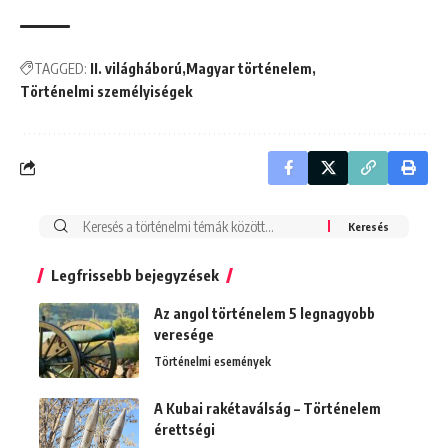
TAGGED:
II. világháború
Magyar történelem
Történelmi személyiségek
Search
for:
Legfrissebb bejegyzések
Az angol történelem 5 legnagyobb
veresége
Történelmi események
A Kubai rakétaválság – Történelem
érettségi