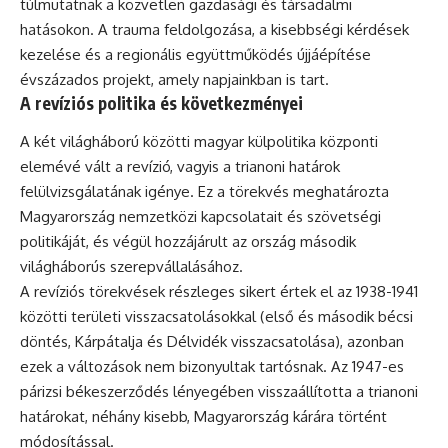
túlmutatnak a közvetlen gazdasági és társadalmi
hatásokon. A trauma feldolgozása, a kisebbségi kérdések
kezelése és a regionális együttműködés újjáépítése
évszázados projekt, amely napjainkban is tart.
A revíziós politika és következményei
A két világháború közötti magyar külpolitika központi
elemévé vált a revízió, vagyis a trianoni határok
felülvizsgálatának igénye. Ez a törekvés meghatározta
Magyarország nemzetközi kapcsolatait és szövetségi
politikáját, és végül hozzájárult az ország második
világháborús szerepvállalásához.
A revíziós törekvések részleges sikert értek el az 1938-1941
közötti területi visszacsatolásokkal (első és második bécsi
döntés, Kárpátalja és Délvidék visszacsatolása), azonban
ezek a változások nem bizonyultak tartósnak. Az 1947-es
párizsi békeszerződés lényegében visszaállította a trianoni
határokat, néhány kisebb, Magyarország kárára történt
módosítással.