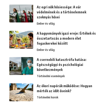
Az egri nők hősiessége: A vár
védelmének és a történelemnek
szoknyás hősei
Ember és világ
A hagyományok igazi ereje: Értékek és
összetartozás a modern élet
fogaskerekei között
Ember és világ
A csernobili katasztrófa hatása:
Egészségügyi és pszichológiai
következmények
Történelmi események
Az ókori napórák működése: Hogyan
mérték az időt őseink?
Történelmi korok