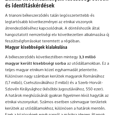
és identitáskérdések
A trianoni békeszerződés talán legösszetettebb és
legtartósabb következményei az etnikai viszonyok
átrendeződéséhez kapcsolódnak. A döntéshozók által
hangoztatott nemzetiségi elv következetlen alkalmazása új
feszültségforrásokat teremtett a régióban.
Magyar kisebbségek kialakulása
A békeszerződés következtében mintegy
3,3 millió
magyar került kisebbségi sorba
az utódállamokban. Ez a
teljes magyar etnikum közel egyharmadát jelentette.
Különösen nagy számban kerültek magyarok Romániához
(1,7 millió), Csehszlovákiához (1 millió) és a Szerb-Horvát-
Szlovén Királysághoz (későbbi Jugoszláviához, 550 ezer).
A határok meghúzásánál gyakran figyelmen kívül hagyták az
etnikai viszonyokat. Számos esetben színmagyar területek
kerültek az utódállamokhoz, különösen a határok mentén.
Ezek a közösségek egyik napról a másikra idegen államok