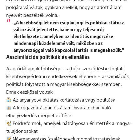
polgáraivá váltak, gyakran anélkül, hogy az adott állam
nyelvét beszélték volna.
„A kisebbségi lét nem csupán jogi és politikai státusz
változását jelentette, hanem egy teljesen új
élethelyzetet, amelyben az identitás megőrzése
mindennapi küzdelemmé vált, miközben az
anyaországgal való kapcsolattartás is megnehezült.”
Asszimilációs politikák és ellenállás
Az utódállamok többsége – a békeszerződésbe foglalt
kisebbségvédelmi rendelkezések ellenére – asszimilációs
politikát folytatott a magyar kisebbségekkel szemben.
Ennek eszközei voltak:
Az anyanyelvi oktatás korlátozása vagy betiltása
A közigazgatásban és állami hivatalokban való
elhelyezkedés megnehezítése
Földreformok, amelyek hátrányosan érintették a magyar
tulajdonosokat
Névmagyarázás (családnevek megváltoztatásának