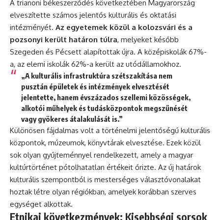
A trianoni békeszerződés következtében Magyarország
elveszítette számos jelentős kulturális és oktatási
intézményét.
Az egyetemek közül a kolozsvári és a
pozsonyi került határon túlra
, melyeket később
Szegeden és Pécsett alapítottak újra. A középiskolák 67%-
a, az elemi iskolák 62%-a került az utódállamokhoz.
„A kulturális infrastruktúra szétszakítása nem
pusztán épületek és intézmények elvesztését
jelentette, hanem évszázados szellemi közösségek,
alkotói műhelyek és tudásközpontok megszűnését
vagy gyökeres átalakulását is.”
Különösen fájdalmas volt a történelmi jelentőségű kulturális
központok, múzeumok, könyvtárak elvesztése. Ezek közül
sok olyan gyűjteménnyel rendelkezett, amely a magyar
kultúrtörténet pótolhatatlan értékeit őrizte. Az új határok
kulturális szempontból is mesterséges választóvonalakat
hoztak létre olyan régiókban, amelyek korábban szerves
egységet alkottak.
Etnikai következmények: Kisebbségi sorsok