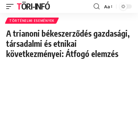
TÖRI-INFÓ
Aa
Font
Resizer
TÖRTÉNELMI ESEMÉNYEK
A trianoni békeszerződés gazdasági,
társadalmi és etnikai
következményei: Átfogó elemzés