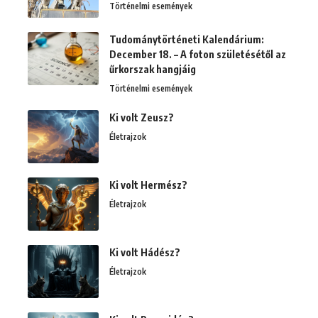
Történelmi események
Tudománytörténeti Kalendárium:
December 18. – A foton születésétől az
űrkorszak hangjáig
Történelmi események
Ki volt Zeusz?
Életrajzok
Ki volt Hermész?
Életrajzok
Ki volt Hádész?
Életrajzok