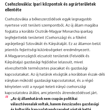
Csehszlovákia: Ipari központok és agrárterületek
ellentéte
Csehszlovákia a békeszerződések egyik legnagyobb
nyertese volt területi szempontból. Az új állam magába
foglalta a korábbi Osztrák-Magyar Monarchia iparilag
legfejlettebb területeit (Csehország) és a főként
agrárjellegű Szlovákiát és Kárpátalját. Ez az államon belül
jelentős fejlettségi különbségeket eredményezett.
A Magyarországtól elcsatolt területek (Felvidék és
Kárpátalja) gazdasági fejlődése lelassult, mivel
elveszítették természetes piacaikat és gazdasági
kapcsolataikat. Az új határok elvágták a korábban észak-déli
irányban működő gazdasági kapcsolatokat, és a régió
kénytelen volt a nyugat-keleti irányú csehországi
kapcsolatokra átállni, ami jelentős átrendeződéssel járt.
„Az új államhatárok nem csupán politikai
választóvonalak voltak, hanem évszázados gazdasági
és kulturális kapcsolatrendszereket vágtak ketté,