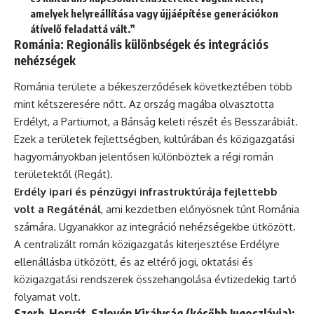
amelyek helyreállítása vagy újjáépítése generációkon
átívelő feladattá vált.”
Románia: Regionális különbségek és integrációs
nehézségek
Románia területe a békeszerződések következtében több
mint kétszeresére nőtt. Az ország magába olvasztotta
Erdélyt, a Partiumot, a Bánság keleti részét és Besszarábiát.
Ezek a területek fejlettségben, kultúrában és közigazgatási
hagyományokban jelentősen különböztek a régi román
területektől (Regát).
Erdély ipari és pénzügyi infrastruktúrája fejlettebb
volt a Regáténál
, ami kezdetben előnyösnek tűnt Románia
számára. Ugyanakkor az integráció nehézségekbe ütközött.
A centralizált román közigazgatás kiterjesztése Erdélyre
ellenállásba ütközött, és az eltérő jogi, oktatási és
közigazgatási rendszerek összehangolása évtizedekig tartó
folyamat volt.
Szerb-Horvát-Szlovén Királyság (később Jugoszlávia):