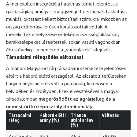
A menekültek integrációja hatalmas terhet jelentett a
gazdaságilag amúgy is meggyengült országnak. Lakhatást,
munkát, oktatást kellett biztosítani számukra, miközben az
ország erőforrásai erősen korlátozottak voltak. A
menekültek elhelyezése érdekében szükséglakásokat,
barakktelepeket létesítettek, sokan vasúti vagonokban
éltek évekig – innen ered a „vagonlakók” kifejezés.
Társadalmi rétegződés változásai
A trianoni Magyarország társadalmi szerkezete jelentősen
eltért a háború előtti országétól. Az elcsatolt területeken
hagyományosan erős volt a polgárság, különösen a
Felvidéken és Erdélyben. Ezek elvesztésével a magyar
társadalomban
megerősödött az agrárjelleg és a
nemesi-úri középosztály dominanciája
.
Társadalmi
Háború előtti
Trianon
Változás
réteg
arány (%)
utáni arány
(%)
Agrárprolet
35,2
45,5
+10,3%