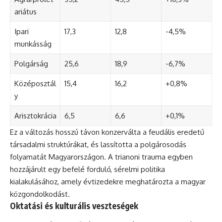
ariátus
Ipari
17,3
12,8
-4,5%
munkásság
Polgárság
25,6
18,9
-6,7%
Középosztál
15,4
16,2
+0,8%
y
Arisztokrácia
6,5
6,6
+0,1%
Ez a változás hosszú távon konzerválta a feudális eredetű
társadalmi struktúrákat, és lassította a polgárosodás
folyamatát Magyarországon. A trianoni trauma egyben
hozzájárult egy befelé forduló, sérelmi politika
kialakulásához, amely évtizedekre meghatározta a magyar
közgondolkodást.
Oktatási és kulturális veszteségek