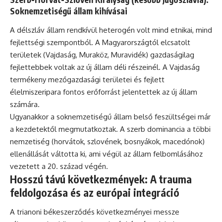
Soknemzetiségű állam kihívásai
A délszláv állam rendkívül heterogén volt mind etnikai, mind
fejlettségi szempontból. A Magyarországtól elcsatolt
területek (Vajdaság, Muraköz, Muravidék) gazdaságilag
fejlettebbek voltak az új állam déli részeinél. A Vajdaság
termékeny mezőgazdasági területei és fejlett
élelmiszeripara fontos erőforrást jelentettek az új állam
számára.
Ugyanakkor a soknemzetiségű állam belső feszültségei már
a kezdetektől megmutatkoztak. A szerb dominancia a többi
nemzetiség (horvátok, szlovének, bosnyákok, macedónok)
ellenállását váltotta ki, ami végül az állam felbomlásához
vezetett a 20. század végén.
Hosszú távú következmények: A trauma
feldolgozása és az európai integráció
A trianoni békeszerződés következményei messze