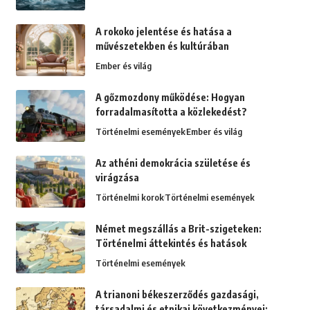
A rokoko jelentése és hatása a
művészetekben és kultúrában
Ember és világ
A gőzmozdony működése: Hogyan
forradalmasította a közlekedést?
Történelmi események
Ember és világ
Az athéni demokrácia születése és
virágzása
Történelmi korok
Történelmi események
Német megszállás a Brit-szigeteken:
Történelmi áttekintés és hatások
Történelmi események
A trianoni békeszerződés gazdasági,
társadalmi és etnikai következményei: