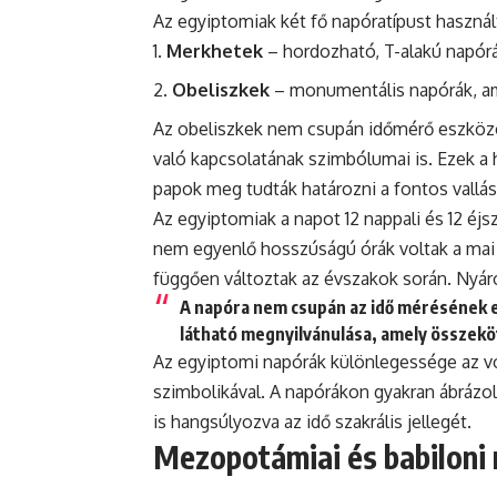
Az egyiptomiak két fő napóratípust használ
Merkhetek
– hordozható, T-alakú napórá
Obeliszkek
– monumentális napórák, am
Az obeliszkek nem csupán időmérő eszközö
való kapcsolatának szimbólumai is. Ezek a
papok meg tudták határozni a fontos vallá
Az egyiptomiak a napot 12 nappali és 12 éj
nem egyenlő hosszúságú órák voltak a mai 
függően változtak az évszakok során. Nyáro
A napóra nem csupán az idő mérésének e
látható megnyilvánulása, amely összeköt
Az egyiptomi napórák különlegessége az vol
szimbolikával. A napórákon gyakran ábrázolt
is hangsúlyozva az idő szakrális jellegét.
Mezopotámiai és babiloni