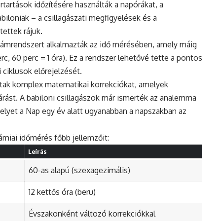
rtartások időzítésére használták a napórákat, a
biloniak – a csillagászati megfigyelések és a
ettek rájuk.
 számrendszert alkalmazták az idő mérésében, amely máig
, 60 perc = 1 óra). Ez a rendszer lehetővé tette a pontos
 ciklusok előrejelzését.
tak komplex matematikai korrekciókat, amelyek
árást. A babiloni csillagászok már ismerték az analemma
melyet a Nap egy év alatt ugyanabban a napszakban az
ámiai időmérés főbb jellemzőit:
Leírás
60-as alapú (szexagezimális)
12 kettős óra (beru)
Évszakonként változó korrekciókkal