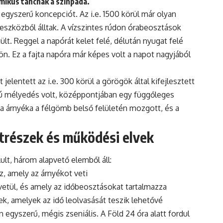
mikus táncnak a színpada.
 egyszerű koncepciót. Az i.e. 1500 körül már olyan
eszközből álltak. A vízszintes rúdon órabeosztások
ült. Reggel a napórát kelet felé, délután nyugat felé
ön. Ez a fajta napóra már képes volt a napot nagyjából
jelentett az i.e. 300 körül a görögök által kifejlesztett
kú mélyedés volt, középpontjában egy függőleges
ca árnyéka a félgömb belső felületén mozgott, és a
trészek és működési elvek
lt, három alapvető elemből áll:
, amely az árnyékot veti
 vetül, és amely az időbeosztásokat tartalmazza
k, amelyek az idő leolvasását teszik lehetővé
gyszerű, mégis zseniális. A Föld 24 óra alatt fordul