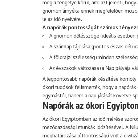
meg a tengelye körül, ami azt jelenti, hogy
gnomon árnyéka ennek megfelelően mozog a
le az idő nyelvére.
A napórák pontosságát számos tényező
A gnomon dőlésszöge (ideális esetben 
A számlap tájolása (pontos észak-déli ir
A földrajzi szélesség (minden szélessé
Az évszakok változása (a Nap pályája vál
A legpontosabb napórák készítése komoly m
ókori tudósok felismerték, hogy a napórák
egymástól, hanem a nap járását követve spe
Napórák az ókori Egyipt
Az ókori Egyiptomban az idő mérése szoros
mezőgazdasági munkák időzítésével. A Nílus
meghatározása létfontosságú volt a civili