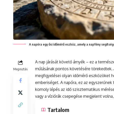
A napóra egy ősi időmérő eszköz, amely a napfény segítségé
A nap járását követő árnyék – ez a termész
múlásának pontos követésére törekedtek. Az 
Megosztás
megfigyelései olyan időmérő eszközöket ho
emberiséget. A napóra, ez az egyszerűnek t
komoly lépés az idő szisztematikus mérése
vagy a víziórák csepegése megjelent volna,
Tartalom