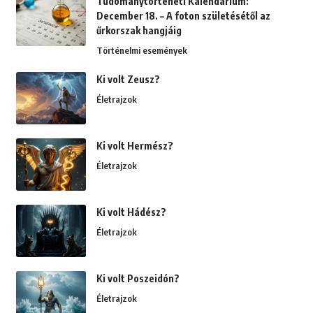
Tudománytörténeti Kalendárium:
December 18. – A foton születésétől az
űrkorszak hangjáig
Történelmi események
Ki volt Zeusz?
Életrajzok
Ki volt Hermész?
Életrajzok
Ki volt Hádész?
Életrajzok
Ki volt Poszeidón?
Életrajzok