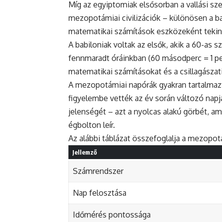
Míg az egyiptomiak elsősorban a vallási sze
mezopotámiai civilizációk – különösen a ba
matematikai számítások eszközeként tekint
A babiloniak voltak az elsők, akik a 60-as
fennmaradt óráinkban (60 másodperc = 1 perc
matematikai számításokat és a csillagászati
A mezopotámiai napórák gyakran tartalmaz
figyelembe vették az év során változó napj
jelenségét – azt a nyolcas alakú görbét, a
égbolton leír.
Az alábbi táblázat összefoglalja a mezopot
Jellemző
Számrendszer
Nap felosztása
Időmérés pontossága