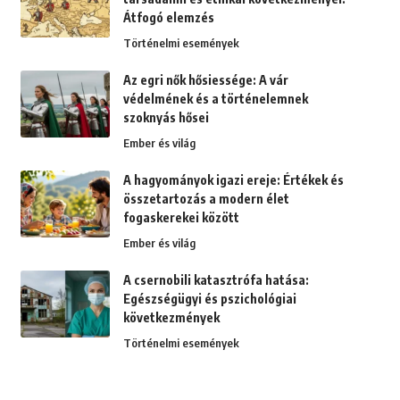
Átfogó elemzés
Történelmi események
Az egri nők hősiessége: A vár
védelmének és a történelemnek
szoknyás hősei
Ember és világ
A hagyományok igazi ereje: Értékek és
összetartozás a modern élet
fogaskerekei között
Ember és világ
A csernobili katasztrófa hatása:
Egészségügyi és pszichológiai
következmények
Történelmi események