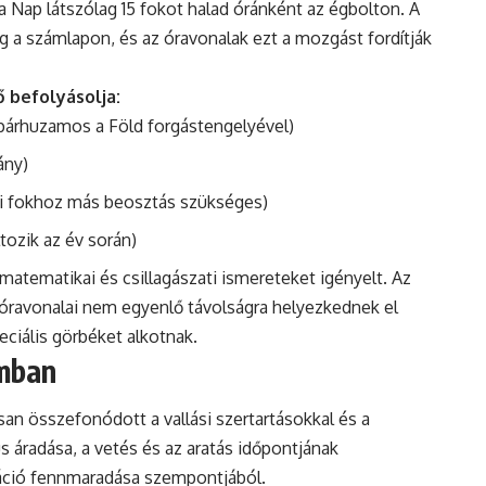
 a Nap látszólag 15 fokot halad óránként az égbolton. A
 számlapon, és az óravonalak ezt a mozgást fordítják
 befolyásolja:
párhuzamos a Föld forgástengelyével)
ány)
gi fokhoz más beosztás szükséges)
tozik az év során)
atematikai és csillagászati ismereteket igényelt. Az
 óravonalai nem egyenlő távolságra helyezkednek el
ciális görbéket alkotnak.
omban
an összefonódott a vallási szertartásokkal és a
 áradása, a vetés és az aratás időpontjának
záció fennmaradása szempontjából.