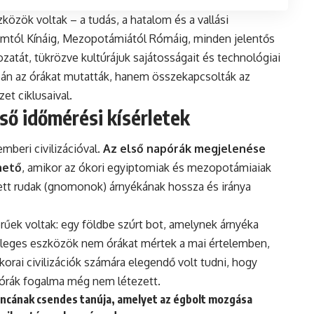
közök voltak – a tudás, a hatalom és a vallási
omtól Kínáig, Mezopotámiától Rómáig, minden jelentős
ltozatát, tükrözve kultúrájuk sajátosságait és technológiai
pán az órákat mutatták, hanem összekapcsolták az
t ciklusaival.
ső időmérési kísérletek
mberi civilizációval.
Az első napórák megjelenése
hető
, amikor az ókori egyiptomiak és mezopotámiaiak
ett rudak (gnomonok) árnyékának hossza és iránya
űek voltak: egy földbe szúrt bot, amelynek árnyéka
etleges eszközök nem órákat mértek a mai értelemben,
orai civilizációk számára elegendő volt tudni, hogy
s órák fogalma még nem létezett.
táncának csendes tanúja, amelyet az égbolt mozgása