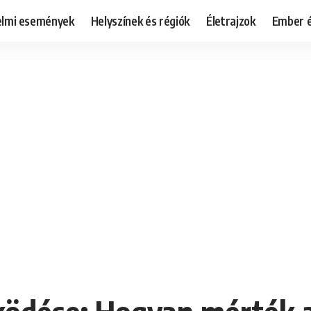
elmi események
Helyszínek és régiók
Életrajzok
Ember é