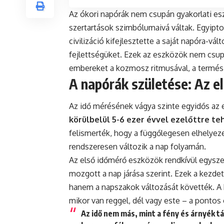
Az ókori napórák nem csupán gyakorlati esz
szertartások szimbólumaivá váltak. Egyipt
civilizáció kifejlesztette a saját napóra-vá
fejlettségüket. Ezek az eszközök nem csu
embereket a kozmosz ritmusával, a természe
A napórák születése: Az el
Az idő mérésének vágya szinte egyidős az e
körülbelül 5-6 ezer évvel ezelőttre te
felismerték, hogy a függőlegesen elhelyez
rendszeresen változik a nap folyamán.
Az első időmérő eszközök rendkívül egyszer
mozgott a nap járása szerint. Ezek a kezd
hanem a napszakok változását követték. A k
mikor van reggel, dél vagy este – a ponto
Az idő nem más, mint a fény és árnyék 