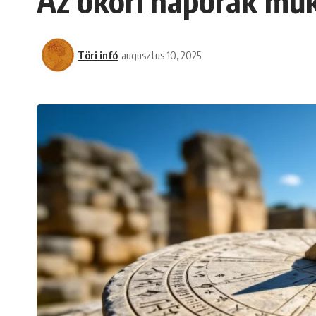
Az ókori napórák műk
Töri infó
augusztus 10, 2025