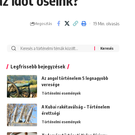
z időt őseink?
19 Min. olvasás
Megosztás
Search
for:
Legfrissebb bejegyzések
Az angol történelem 5 legnagyobb
veresége
Történelmi események
A Kubai rakétaválság – Történelem
érettségi
Történelmi események