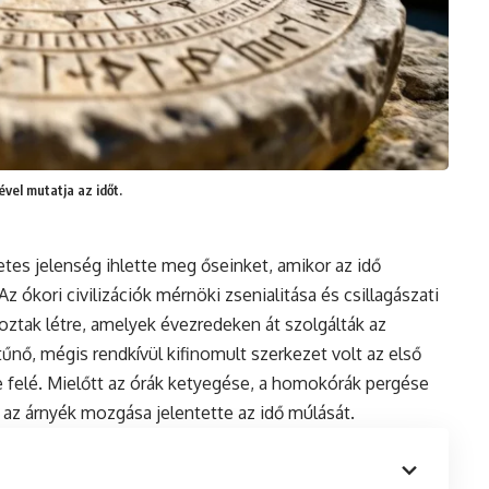
vel mutatja az időt.
etes jelenség ihlette meg őseinket, amikor az idő
ókori civilizációk mérnöki zsenialitása és csillagászati
ztak létre, amelyek évezredeken át szolgálták az
űnő, mégis rendkívül kifinomult szerkezet volt az első
 felé. Mielőtt az órák ketyegése, a homokórák pergése
 az árnyék mozgása jelentette az idő múlását.