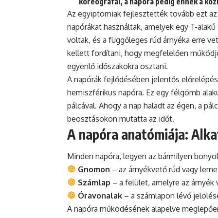
koreografál, a napóra pedig ennek a koz
Az egyiptomiak fejlesztették tovább ezt az
napórákat használtak, amelyek egy T-alakú 
voltak, és a függőleges rúd árnyéka erre vet
kellett fordítani, hogy megfelelően működj
egyenlő időszakokra osztani.
A napórák fejlődésében jelentős előrelépést 
hemiszférikus napóra. Ez egy félgömb ala
pálcával. Ahogy a nap haladt az égen, a pál
beosztásokon mutatta az időt.
A napóra anatómiája: Alka
Minden napóra, legyen az bármilyen bonyolu
Gnomon
– az árnyékvető rúd vagy lemez
Számlap
– a felület, amelyre az árnyék
Óravonalak
– a számlapon lévő jelölése
A napóra működésének alapelve meglepően e