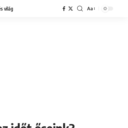
s világ
Aa
Font
Resizer