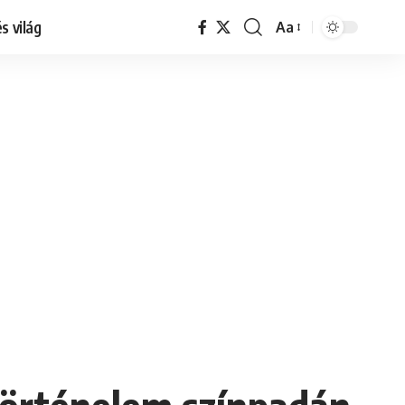
s világ
Aa
Font
Resizer