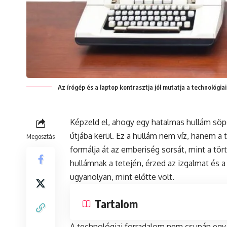
Az írógép és a laptop kontrasztja jól mutatja a technológiai
Képzeld el, ahogy egy hatalmas hullám söp
útjába kerül. Ez a hullám nem víz, hanem a 
Megosztás
formálja át az emberiség sorsát, mint a tö
hullámnak a tetején, érzed az izgalmat és
ugyanolyan, mint előtte volt.
Tartalom
A technológiai forradalom nem csupán egy ú