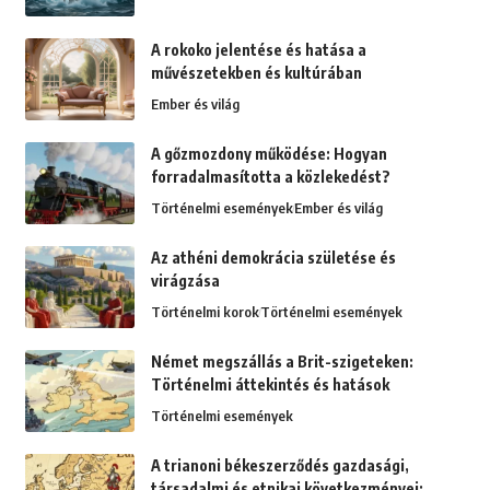
A rokoko jelentése és hatása a
művészetekben és kultúrában
Ember és világ
A gőzmozdony működése: Hogyan
forradalmasította a közlekedést?
Történelmi események
Ember és világ
Az athéni demokrácia születése és
virágzása
Történelmi korok
Történelmi események
Német megszállás a Brit-szigeteken:
Történelmi áttekintés és hatások
Történelmi események
A trianoni békeszerződés gazdasági,
társadalmi és etnikai következményei: