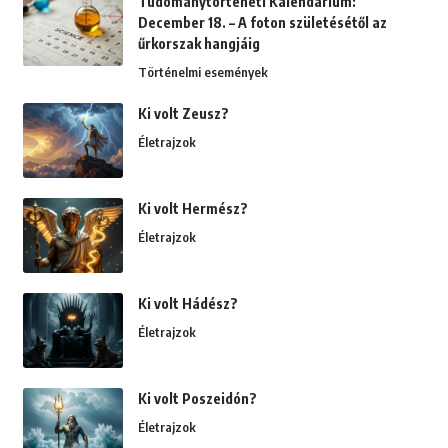
Tudománytörténeti Kalendárium:
December 18. – A foton születésétől az
űrkorszak hangjáig
Történelmi események
Ki volt Zeusz?
Életrajzok
Ki volt Hermész?
Életrajzok
Ki volt Hádész?
Életrajzok
Ki volt Poszeidón?
Életrajzok