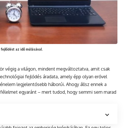
 fejlődést az idő múlásával.
ör végig a világon, mindent megváltoztatva, amit csak
technológiai fejlődés áradata, amely épp olyan erővel
rténelem legjelentősebb háborúi. Ahogy állsz ennek a
 a félelmet egyaránt – mert tudod, hogy semmi sem marad
jabb fejezet az emberiség krónikájában. Ez egy teljes