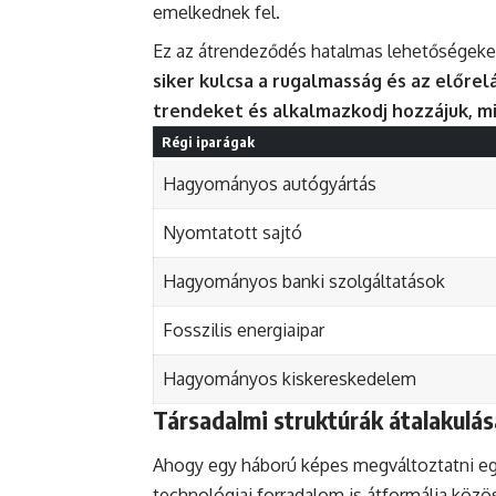
emelkednek fel.
Ez az átrendeződés hatalmas lehetőségeket
siker kulcsa a rugalmasság és az előrel
trendeket és alkalmazkodj hozzájuk, m
Régi iparágak
Hagyományos autógyártás
Nyomtatott sajtó
Hagyományos banki szolgáltatások
Fosszilis energiaipar
Hagyományos kiskereskedelem
Társadalmi struktúrák átalakulás
Ahogy egy háború képes megváltoztatni eg
technológiai forradalom is átformálja köz