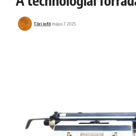
A technológiai forra
Töri infó
május 7, 2025