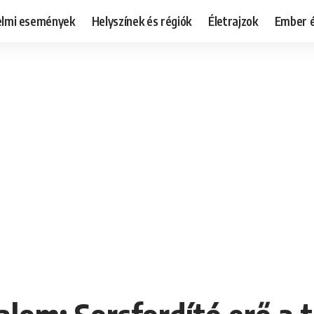
elmi események
Helyszínek és régiók
Életrajzok
Ember é