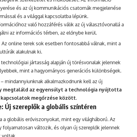
nyerése és az új kommunikációs csatornák megjelenése
ymással és a világgal kapcsolatba lépünk.
nformációhoz való hozzáférés válik az új választóvonallá a
lni az információs térben, az előnybe kerül.
: Az online terek sok esetben fontosabbá válnak, mint a
ultúrák alakulnak ki.
A technológiai jártasság alapján új törésvonalak jelennek
lyebbek, mint a hagyományos generációs különbségek.
ti – mindannyiunknak alkalmazkodnunk kell az új
ogy megtaláld az egyensúlyt a technológia nyújtotta
i kapcsolatok megőrzése között.
 Új szereplők a globális színtéren
a a globális erőviszonyokat, mint egy világháború. Az
y folyamatosan változik, és olyan új szereplők jelennek
 voltak.