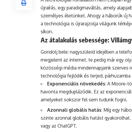
újraírás, egy paradigmaváltás, amely alapj
személyes életünket. Ahogy a háborúk új h
a technológia is újrarajzolja világunk térké
síkon.
Az átalakulás sebessége: Villámg
Gondolj bele: nagyszüleid idejében a telef
megjelent az internet, te pedig már egy oly
közösségi média mindennapjaink szerves rés
technológia fejlődik és terjed, párhuzamba á
Exponenciális növekedés
: A Moore-tö
havonta megduplázódik. Ez az exponenciál
amelyeket sokszor fel sem tudunk fogni.
Azonnali globális hatás
: Míg egy hábo
szinte azonnal globális hatást gyakorolhat.
vagy az ChatGPT.