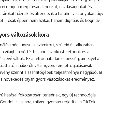
aiban rengeti meg társadalmunkat, gazdaságunkat és
atárokat húznak és átrendezik a hatalmi viszonyokat, úgy
pét – csak éppen nem fizikai, hanem digitális és kognitív
yors változások kora
onálás még luxusnak számított, szüleid fiatalkorában
an világban nőttél fel, ahol az okostelefonok és a
zévé váltak. Ez a felfoghatatlan sebesség, amellyel a
llítható a háborúk villámgyors területfoglalásaival.
rvény szerint a számítógépek teljesítménye nagyjából 18
is növekedés olyan gyors változásokat eredményez,
rú hatásai fokozatosan terjednek, egy új technológia
 Gondolj csak arra, milyen gyorsan terjedt el a TikTok