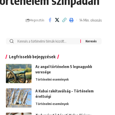
 történelem színpadán
14 Min. olvasás
Megosztás
Search
for:
Legfrissebb bejegyzések
Az angol történelem 5 legnagyobb
veresége
Történelmi események
A Kubai rakétaválság – Történelem
érettségi
Történelmi események