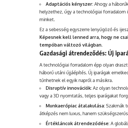
Adaptációs kényszer
: Ahogy a háború
helyzethez, úgy a technológiai forradalom 
minket.
Ez a sebesség egyszerre lenyűgöző és ijeszt
Képesnek kell lenned arra, hogy ne csak
tempóban változó világban.
Gazdasági átrendeződés: Új ipará
A technológiai forradalom épp olyan draszti
háború utáni újjáépítés. Új iparágak emelke
tűnhetnek el egyik napról a másikra.
Disruptív innovációk
: Az olyan technol
vagy a 3D nyomtatás, teljes iparágakat forg
Munkaerőpiac átalakulása
: Szakmák t
átképzés nem luxus, hanem szükségszerűs
Értékláncok átrendeződése
: A globá