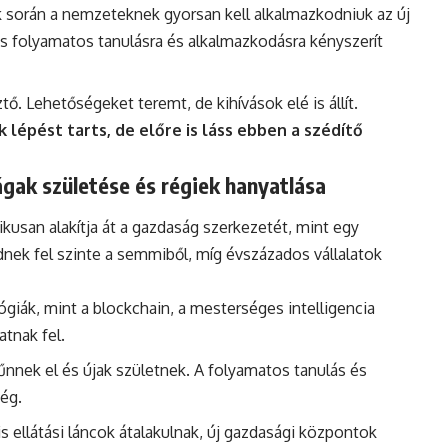
k során a nemzeteknek gyorsan kell alkalmazkodniuk az új
is folyamatos tanulásra és alkalmazkodásra kényszerít
ő. Lehetőségeket teremt, de kihívások elé is állít.
 lépést tarts, de előre is láss ebben a szédítő
gak születése és régiek hanyatlása
kusan alakítja át a gazdaság szerkezetét, mint egy
dnek fel szinte a semmiből, míg évszázados vállalatok
ógiák, mint a blockchain, a mesterséges intelligencia
atnak fel.
űnnek el és újak születnek. A folyamatos tanulás és
ég.
lis ellátási láncok átalakulnak, új gazdasági központok