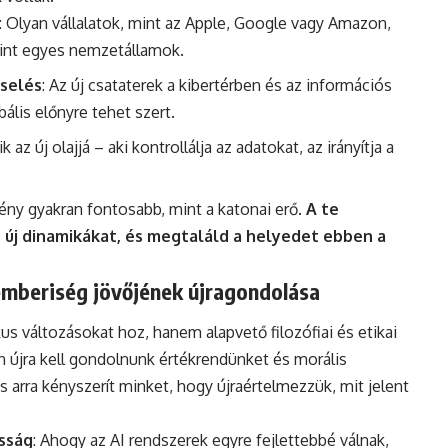
: Olyan vállalatok, mint az Apple, Google vagy Amazon,
mint egyes nemzetállamok.
iselés
: Az új csataterek a kibertérben és az információs
bális előnyre tehet szert.
ik az új olajjá – aki kontrollálja az adatokat, az irányítja a
lény gyakran fontosabb, mint a katonai erő.
A te
 új dinamikákat, és megtaláld a helyedet ebben a
z emberiség jövőjének újragondolása
us változásokat hoz, hanem alapvető filozófiai és etikai
n újra kell gondolnunk értékrendünket és morális
is arra kényszerít minket, hogy újraértelmezzük, mit jelent
osság
: Ahogy az AI rendszerek egyre fejlettebbé válnak,