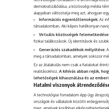
demokratizálódása, a közösségi média tér
alapjaiban változtatja meg azt, ahogyan eg
Információs egyenlőtlenségek
: Az i
társadalomban. Aki képes hatékonyan navigá
Virtuális közösségek felemelkedése
fizikai találkozások. Új identitások és szubk
Generációs szakadékok mélyülése
: 
meg a társadalomban, amelyek sokszor mé
Ez az átalakulás nem csak a fiatalokat érin
realitásokhoz.
A kihívás abban rejlik, h
lehetőségek kihasználása és az ember
Hatalmi viszonyok átrendeződése:
A technológiai forradalom épp úgy átrajzolj
országok és vállalatok közötti erőegyensúl
meg, amelyek korábban elképzelhetetlenek