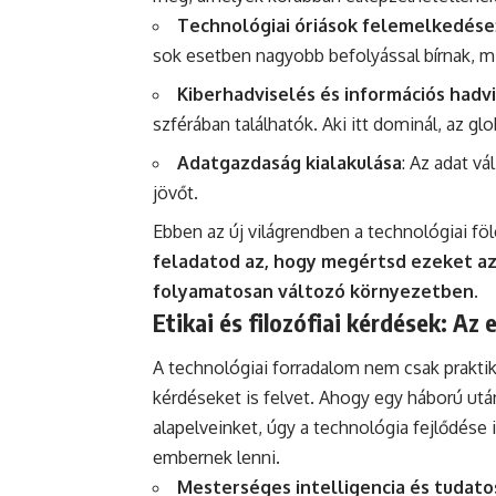
Technológiai óriások felemelkedése
sok esetben nagyobb befolyással bírnak, 
Kiberhadviselés és információs hadv
szférában találhatók. Aki itt dominál, az glo
Adatgazdaság kialakulása
: Az adat vál
jövőt.
Ebben az új világrendben a technológiai fö
feladatod az, hogy megértsd ezeket az
folyamatosan változó környezetben.
Etikai és filozófiai kérdések: A
A technológiai forradalom nem csak praktik
kérdéseket is felvet. Ahogy egy háború utá
alapelveinket, úgy a technológia fejlődése 
embernek lenni.
Mesterséges intelligencia és tudat