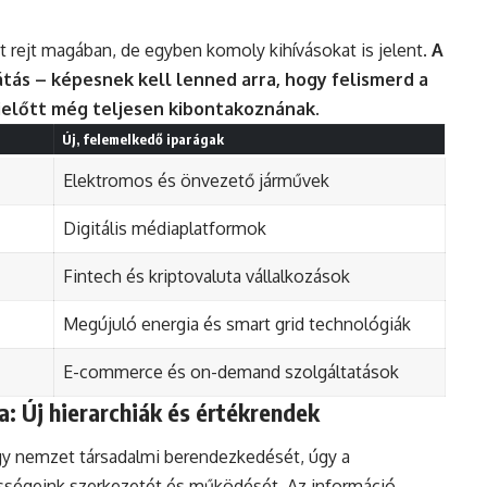
 rejt magában, de egyben komoly kihívásokat is jelent.
A
átás – képesnek kell lenned arra, hogy felismerd a
ielőtt még teljesen kibontakoznának.
Új, felemelkedő iparágak
Elektromos és önvezető járművek
Digitális médiaplatformok
Fintech és kriptovaluta vállalkozások
Megújuló energia és smart grid technológiák
E-commerce és on-demand szolgáltatások
a: Új hierarchiák és értékrendek
y nemzet társadalmi berendezkedését, úgy a
össégeink szerkezetét és működését. Az információ