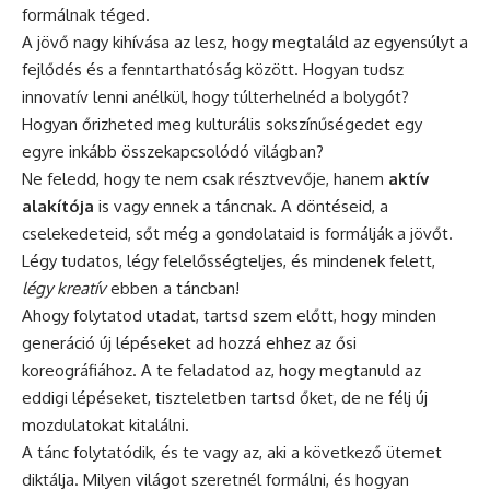
formálnak téged.
A jövő nagy kihívása az lesz, hogy megtaláld az egyensúlyt a
fejlődés és a fenntarthatóság között. Hogyan tudsz
innovatív lenni anélkül, hogy túlterhelnéd a bolygót?
Hogyan őrizheted meg kulturális sokszínűségedet egy
egyre inkább összekapcsolódó világban?
Ne feledd, hogy te nem csak résztvevője, hanem
aktív
alakítója
is vagy ennek a táncnak. A döntéseid, a
cselekedeteid, sőt még a gondolataid is formálják a jövőt.
Légy tudatos, légy felelősségteljes, és mindenek felett,
légy kreatív
ebben a táncban!
Ahogy folytatod utadat, tartsd szem előtt, hogy minden
generáció új lépéseket ad hozzá ehhez az ősi
koreográfiához. A te feladatod az, hogy megtanuld az
eddigi lépéseket, tiszteletben tartsd őket, de ne félj új
mozdulatokat kitalálni.
A tánc folytatódik, és te vagy az, aki a következő ütemet
diktálja. Milyen világot szeretnél formálni, és hogyan