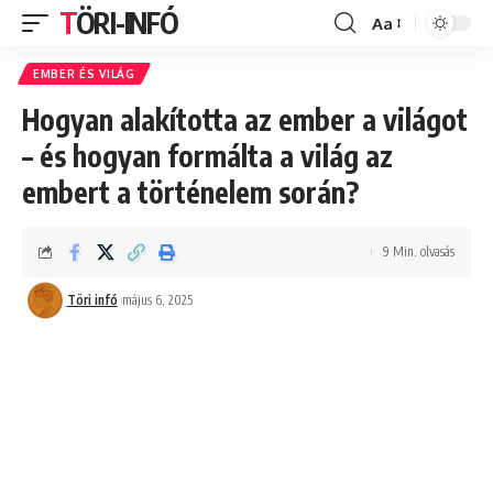
TÖRI-INFÓ
Aa
Font
Resizer
EMBER ÉS VILÁG
Hogyan alakította az ember a világot
– és hogyan formálta a világ az
embert a történelem során?
9 Min. olvasás
Töri infó
május 6, 2025