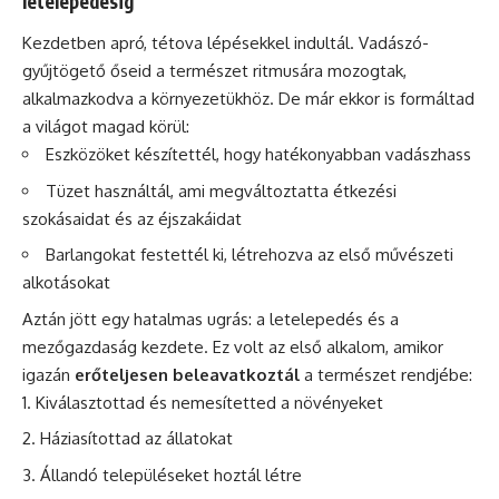
letelepedésig
Kezdetben apró, tétova lépésekkel indultál. Vadászó-
gyűjtögető őseid a természet ritmusára mozogtak,
alkalmazkodva a környezetükhöz. De már ekkor is formáltad
a világot magad körül:
Eszközöket készítettél, hogy hatékonyabban vadászhass
Tüzet használtál, ami megváltoztatta étkezési
szokásaidat és az éjszakáidat
Barlangokat festettél ki, létrehozva az első művészeti
alkotásokat
Aztán jött egy hatalmas ugrás: a letelepedés és a
mezőgazdaság kezdete. Ez volt az első alkalom, amikor
igazán
erőteljesen beleavatkoztál
a természet rendjébe:
Kiválasztottad és nemesítetted a növényeket
Háziasítottad az állatokat
Állandó településeket hoztál létre