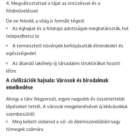
Megváltoztattad a tájat az öntözéssel és a
földműveléssel
De ne feledd, a világ is formált téged:
Az éghajlat és a földrajzi adottságok meghatározták, hol
telepedhetsz le
A termesztett növények befolyásolták étrendedet és
egészségedet
Az állandó lakóhely új társadalmi struktúrákat hozott
létre
A civilizációk hajnala: Városok és birodalmak
emelkedése
Ahogy a tánc felgyorsult, egyre nagyobb és összetettebb
lépéseket tettél. A városok megjelenésével új kihívásokkal
szembesültél:
Meg kellett oldanod a
víz- és élelmiszerellátást
nagy
tömegek számára