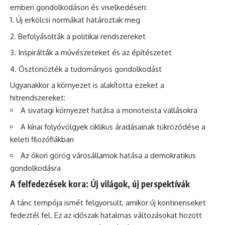
emberi gondolkodáson és viselkedésen:
Új erkölcsi normákat határoztak meg
Befolyásolták a politikai rendszereket
Inspirálták a művészeteket és az építészetet
Ösztönözték a tudományos gondolkodást
Ugyanakkor a környezet is alakította ezeket a
hitrendszereket:
A sivatagi környezet hatása a monoteista vallásokra
A kínai folyóvölgyek ciklikus áradásainak tükröződése a
keleti filozófiákban
Az ókori görög városállamok hatása a demokratikus
gondolkodásra
A felfedezések kora: Új világok, új perspektívák
A tánc tempója ismét felgyorsult, amikor új kontinenseket
fedeztél fel. Ez az időszak hatalmas változásokat hozott