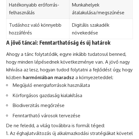
Hatékonyabb erőforrás-
Munkahelyek
felhasználás
átalakulása/megszűnése
Tudáshoz való könnyebb
Digitális szakadék
hozzáférés
növekedése
A jövő táncai: Fenntarthatóság és új határok
Ahogy a tánc folytatódik, egyre inkább tudatosul benned,
hogy minden lépésednek következménye van. A jövő nagy
kihívása az lesz, hogyan tudod folytatni a fejlődést úgy, hogy
közben
harmóniában maradsz
a környezeteddel:
Megújuló energiaforrások használata
Körforgásos gazdaság kialakítása
Biodiverzitás megőrzése
Fenntartható városok tervezése
De ne feledd, a világ továbbra is formál téged:
Az éghajlatváltozás új alkalmazkodási stratégiákat követel