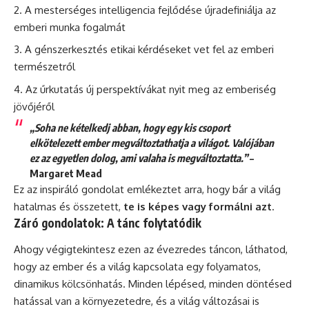
A mesterséges intelligencia fejlődése újradefiniálja az
emberi munka fogalmát
A génszerkesztés etikai kérdéseket vet fel az emberi
természetről
Az űrkutatás új perspektívákat nyit meg az emberiség
jövőjéről
„Soha ne kételkedj abban, hogy egy kis csoport
elkötelezett ember megváltoztathatja a világot. Valójában
ez az egyetlen dolog, ami valaha is megváltoztatta.”
–
Margaret Mead
Ez az inspiráló gondolat emlékeztet arra, hogy bár a világ
hatalmas és összetett,
te is képes vagy formálni azt
.
Záró gondolatok: A tánc folytatódik
Ahogy végigtekintesz ezen az évezredes táncon, láthatod,
hogy az ember és a világ kapcsolata egy folyamatos,
dinamikus kölcsönhatás. Minden lépésed, minden döntésed
hatással van a környezetedre, és a világ változásai is