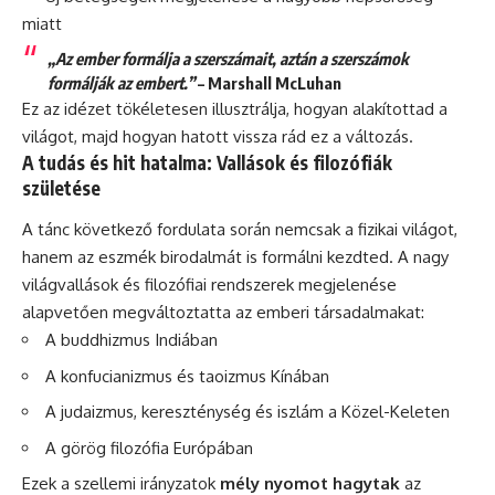
miatt
„Az ember formálja a szerszámait, aztán a szerszámok
formálják az embert.”
– Marshall McLuhan
Ez az idézet tökéletesen illusztrálja, hogyan alakítottad a
világot, majd hogyan hatott vissza rád ez a változás.
A tudás és hit hatalma: Vallások és filozófiák
születése
A tánc következő fordulata során nemcsak a fizikai világot,
hanem az eszmék birodalmát is formálni kezdted. A nagy
világvallások és filozófiai rendszerek megjelenése
alapvetően megváltoztatta az emberi társadalmakat:
A buddhizmus Indiában
A konfucianizmus és taoizmus Kínában
A judaizmus, kereszténység és iszlám a Közel-Keleten
A görög filozófia Európában
Ezek a szellemi irányzatok
mély nyomot hagytak
az