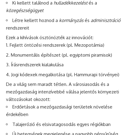
Ki kellett találnod a
hulladékkezelést
és a
közegészségügyet
Létre kellett hoznod a
kormányzás
és
adminisztráció
rendszereit
Ezek a kihívások ösztönözték az innovációt:
Fejlett öntözési rendszerek (pl. Mezopotámia)
Monumentális építészet (pl. egyiptomi piramisok)
Írásrendszerek kialakulása
Jogi kódexek megalkotása (pl. Hammurapi törvényei)
De a világ sem maradt tétlen. A városiasodás és a
mezőgazdaság intenzívebbé válása jelentős környezeti
változásokat okozott:
Erdőirtások a mezőgazdasági területek növelése
érdekében
Talajerózió és elsivatagosodás egyes régiókban
Új betegségek megjelenése a nagyobb népsűrűség