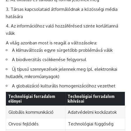
Társas kapcsolataid átformálódnak a közösségi média
hatására
Az információhoz való hozzáférésed szinte korlátlanná
válik
A világ azonban most is reagál a változásokra:
A klímaváltozás egyre sürgetőbb problémává válik
A biodiverzitás csökkenése felgyorsul
Új típusú szennyezések jelennek meg (pl. elektronikai
hulladék, mikroműanyagok)
A globalizáció kulturális homogenizációhoz vezethet
Technológiai forradalom
Technológiai forradalom
előnyei
kihívásai
Globális kommunikáció
Adatvédelmi kockázatok
Orvosi fejlődés
Technológiai függőség