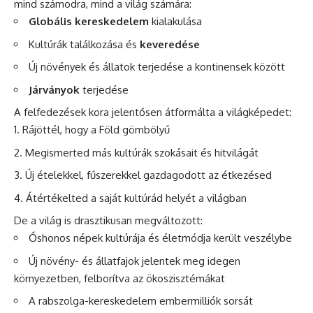
mind számodra, mind a világ számára:
Globális kereskedelem
kialakulása
Kultúrák találkozása és
keveredése
Új növények és állatok terjedése a kontinensek között
Járványok
terjedése
A felfedezések kora jelentősen átformálta a világképedet:
Rájöttél, hogy a Föld gömbölyű
Megismerted más kultúrák szokásait és hitvilágát
Új ételekkel, fűszerekkel gazdagodott az étkezésed
Átértékelted a saját kultúrád helyét a világban
De a világ is drasztikusan megváltozott:
Őshonos népek kultúrája és életmódja került veszélybe
Új növény- és állatfajok jelentek meg idegen
környezetben, felborítva az ökoszisztémákat
A rabszolga-kereskedelem embermilliók sorsát