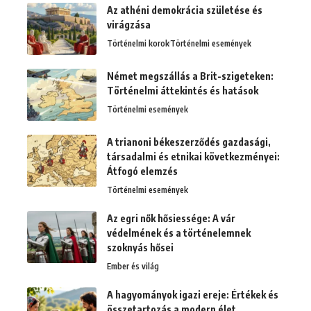
Az athéni demokrácia születése és
virágzása
Történelmi korok
Történelmi események
Német megszállás a Brit-szigeteken:
Történelmi áttekintés és hatások
Történelmi események
A trianoni békeszerződés gazdasági,
társadalmi és etnikai következményei:
Átfogó elemzés
Történelmi események
Az egri nők hősiessége: A vár
védelmének és a történelemnek
szoknyás hősei
Ember és világ
A hagyományok igazi ereje: Értékek és
összetartozás a modern élet