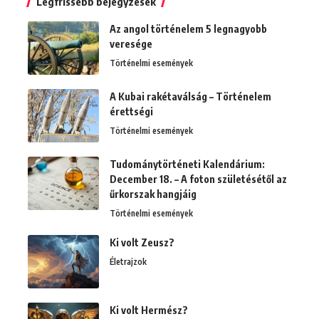
Legfrissebb bejegyzések
Az angol történelem 5 legnagyobb
veresége
Történelmi események
A Kubai rakétaválság – Történelem
érettségi
Történelmi események
Tudománytörténeti Kalendárium:
December 18. – A foton születésétől az
űrkorszak hangjáig
Történelmi események
Ki volt Zeusz?
Életrajzok
Ki volt Hermész?