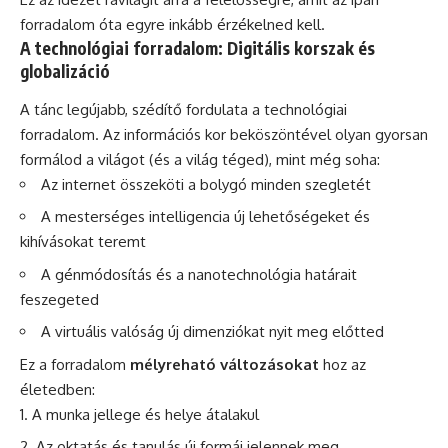
forradalom óta egyre inkább érzékelned kell.
A technológiai forradalom: Digitális korszak és
globalizáció
A tánc legújabb, szédítő fordulata a technológiai
forradalom. Az információs kor beköszöntével olyan gyorsan
formálod a világot (és a világ téged), mint még soha:
Az internet összeköti a bolygó minden szegletét
A mesterséges intelligencia új lehetőségeket és
kihívásokat teremt
A génmódosítás és a nanotechnológia határait
feszegeted
A virtuális valóság új dimenziókat nyit meg előtted
Ez a forradalom
mélyreható változásokat
hoz az
életedben:
A munka jellege és helye átalakul
Az oktatás és tanulás új formái jelennek meg