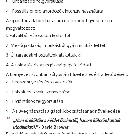
Urbanizáció felgyorsulása
Fosszilis energiahordozók intenzív használata
Az ipari forradalom hatására életmódod gyökeresen
megváltozott:
Falvakból városokba költöztél
Mezőgazdasági munkásból gyári munkás lettél
Új társadalmi osztályok alakultak ki
Az oktatás és az egészségügy fejlődött
A környezet azonban súlyos árat fizetett ezért a fejlődésért:
Légszennyezés és savas esők
Folyók és tavak szennyezése
Erdőirtások felgyorsulása
Az üvegházhatású gázok kibocsátásának növekedése
„Nem örököltük a Földet őseinktől, hanem kölcsönkaptuk
utódainktól.”
– David Brower
Ez az idézet rávilágít arra a felelősségre, amit az ipari