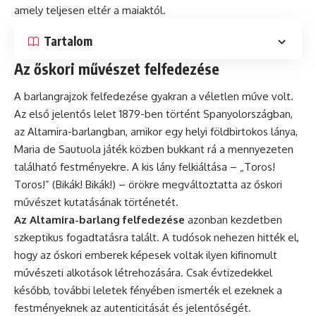
amely teljesen eltér a maiaktól.
Tartalom
Az őskori művészet felfedezése
A barlangrajzok felfedezése gyakran a véletlen műve volt.
Az első jelentős lelet 1879-ben történt Spanyolországban,
az Altamira-barlangban, amikor egy helyi földbirtokos lánya,
Maria de Sautuola játék közben bukkant rá a mennyezeten
található festményekre. A kis lány felkiáltása – „Toros!
Toros!” (Bikák! Bikák!) – örökre megváltoztatta az őskori
művészet kutatásának történetét.
Az Altamira-barlang felfedezése
azonban kezdetben
szkeptikus fogadtatásra talált. A tudósok nehezen hitték el,
hogy az őskori emberek képesek voltak ilyen kifinomult
művészeti alkotások létrehozására. Csak évtizedekkel
később, további leletek fényében ismerték el ezeknek a
festményeknek az autenticitását és jelentőségét.