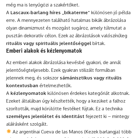
még ma is lenyűgözi a szakértőket.
A
Lascaux-barlang híres „bikaterme”
különösen jó példa
erre. A mennyezeten található hatalmas bikák ábrázolása
olyan dinamizmust és mozgást sugároz, amely túlmutat a
pusztán dekoratív célon. Ezek az ábrázolások valószínűleg
rituális vagy spirituális jelentőséggel
bírtak.
Emberi alakok és kézlenyomatok
Az emberi alakok ábrázolása kevésbé gyakori, de annál
jelentőségteljesebb. Ezek gyakran stilizált formában
jelennek meg, és sokszor
sámánisztikus vagy rituális
kontextusban
értelmezhetők.
A
kézlenyomatok
különösen érdekes kategóriát alkotnak.
Ezeket általában úgy készítették, hogy a kezüket a falhoz
szorították, majd körülötte festéket fújtak. Ez a technika
személyes jelenlétet és identitást
fejezett ki – mintegy
aláírásként szolgált.
Az argentínai Cueva de las Manos (Kezek barlangja) több