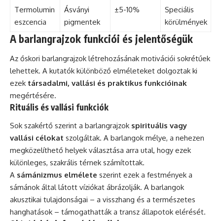
Termolumin
Ásványi
±5-10%
Speciális
eszcencia
pigmentek
körülmények
A barlangrajzok funkciói és jelentőségük
Az őskori barlangrajzok létrehozásának motivációi sokrétűek
lehettek. A kutatók különböző elméleteket dolgoztak ki
ezek
társadalmi, vallási és praktikus funkcióinak
megértésére.
Rituális és vallási funkciók
Sok szakértő szerint a barlangrajzok
spirituális vagy
vallási célokat
szolgáltak. A barlangok mélye, a nehezen
megközelíthető helyek választása arra utal, hogy ezek
különleges, szakrális térnek számítottak.
A
sámánizmus elmélete
szerint ezek a festmények a
sámánok által látott víziókat ábrázolják. A barlangok
akusztikai tulajdonságai – a visszhang és a természetes
hanghatások – támogathatták a transz állapotok elérését.