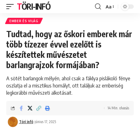
TÖRI-INFÓ
Aa
Font
Resizer
EMBER ÉS VILÁG
Tudtad, hogy az őskori emberek már
több tízezer évvel ezelőtt is
készítettek művészetet
barlangrajzok formájában?
A sötét barlangok mélyén, ahol csak a fáklya pislákoló fénye
oszlatja el a misztikus homályt, ott találjuk az emberiség
legkorábbi művészeti alkotásait.
14 Min. olvasás
Töri infó
június 17, 2025