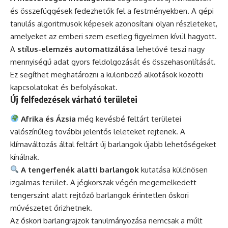
és összefüggések fedezhetők fel a festményekben. A gépi
tanulás algoritmusok képesek azonosítani olyan részleteket,
amelyeket az emberi szem esetleg figyelmen kívül hagyott.
A
stílus-elemzés automatizálása
lehetővé teszi nagy
mennyiségű adat gyors feldolgozását és összehasonlítását.
Ez segíthet meghatározni a különböző alkotások közötti
kapcsolatokat és befolyásokat.
Új felfedezések várható területei
Afrika és Ázsia
még kevésbé feltárt területei
valószínűleg további jelentős leleteket rejtenek. A
klímaváltozás által feltárt új barlangok újabb lehetőségeket
kínálnak.
A tengerfenék alatti barlangok
kutatása különösen
izgalmas terület. A jégkorszak végén megemelkedett
tengerszint alatt rejtőző barlangok érintetlen őskori
művészetet őrizhetnek.
Az őskori barlangrajzok tanulmányozása nemcsak a múlt