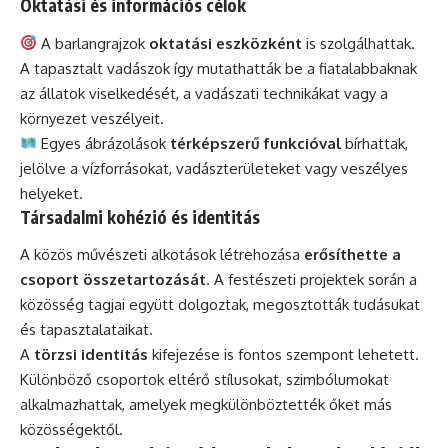
Oktatási és információs célok
A barlangrajzok
oktatási eszközként
is szolgálhattak.
A tapasztalt vadászok így mutathatták be a fiatalabbaknak
az állatok viselkedését, a vadászati technikákat vagy a
környezet veszélyeit.
Egyes ábrázolások
térképszerű funkcióval
bírhattak,
jelölve a vízforrásokat, vadászterületeket vagy veszélyes
helyeket.
Társadalmi kohézió és identitás
A közös művészeti alkotások létrehozása
erősíthette a
csoport összetartozását
. A festészeti projektek során a
közösség tagjai együtt dolgoztak, megosztották tudásukat
és tapasztalataikat.
A
törzsi identitás
kifejezése is fontos szempont lehetett.
Különböző csoportok eltérő stílusokat, szimbólumokat
alkalmazhattak, amelyek megkülönböztették őket más
közösségektől.