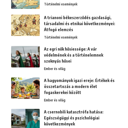
Történelmi események
A trianoni békeszerződés gazdasági,
társadalmi és etnikai következményei:
Átfogó elemzés
Történelmi események
Az egri nők hősiessége: A vár
védelmének és a történelemnek
szoknyás hősei
Ember és világ
A hagyományok igazi ereje: Értékek és
összetartozás a modern élet
fogaskerekei között
Ember és világ
A csernobili katasztrófa hatása:
Egészségügyi és pszichológiai
következmények