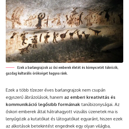
Ezek a barlangrajzok az ősi emberek életét és környezetét tükrözik,
gazdag kulturális örökséget hagyva ránk.
Ezek a több tízezer éves barlangrajzok nem csupán
egyszerű ábrázolások, hanem
az emberi kreativitás és
kommunikáció legősibb formáinak
tanúbizonyságai. Az
őskori emberek által hátrahagyott vizuális üzenetek ma is
lenyűgözik a kutatókat és látogatókat egyaránt, hiszen ezek
az alkotások betekintést engednek egy olyan világba,