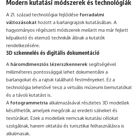
Modern kutatási módszerek és technológiák
A 21. század technológiai fejlődése
forradalmi
változásokat
hozott a barlangrajzok kutatásában. A
hagyományos régészeti módszerek mellett ma már fejlett
képalkotó és elemző technikák állnak a kutatók
rendelkezésére.
3D szkennelés és digitális dokumentáció
A
háromdimenziós lézerszkennerek
segítségével
milliméteres pontossággal lehet dokumentálni a
barlangokat és a rajtuk található festményeket. Ez a
technológia lehetővé teszi a virtuális múzeumi bemutatókat
és a távoli kutatást is.
A
fotogrammetria
alkalmazásával részletes 3D modellek
készíthetők, amelyek megőrzik az eredeti színeket és
textúrákat. Ezek a modellek nemcsak kutatási célokat
szolgálnak, hanem oktatási és turisztikai felhasználásra is
alkalmasak.