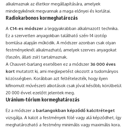
alkalmaznak az életkor megállapítására, amelyek
mindegyikének megvannak a maga előnyei és korlátai.
Radiokarbonos kormeghatározás
A
C14-es módszer
a leggyakrabban alkalmazott technika.
Ez a szervetlen anyagokban található szén-14 izotóp
bomlása alapján működik. A módszer azonban csak olyan
festményeknél alkalmazható, amelyek szerves anyagokat
(faszén, állati zsír) tartalmaznak.
A Chauvet-barlang esetében ez a módszer
36 000 éves
kort
mutatott ki, ami meglepetést okozott a tudományos
közösségben. Korábban azt feltételezték, hogy ilyen
kifinomult művészeti alkotások csak jóval később, körülbelül
20 000 évvel ezelőtt jelentek meg.
Uránium-tórium kormeghatározás
Ez a módszer a
barlangokban képződő kalcitréteget
vizsgálja. A kalcit a festmények fölé vagy alá képződhet, így
meghatározható a festmény minimális vagy maximális kora.