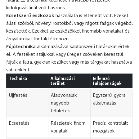
kidolgozásánál volt hasznos.
Ecsetszerű eszközök
használata is elterjedt volt. Ezeket
állati szőrből, növényi rostokból vagy rágott faágak végéből
készítették. Ezekkel az eszközökkel finomabb vonalakat és
árnyalatokat tudtak létrehozni.
Fújótechnika
alkalmazásával sablonszerű hatásokat értek
el. A festéket szájukkal vagy üreges csöveken keresztül
fújták a falra, gyakran kezüket vagy más tárgyakat használva
sablonként.
Technika
Alkalmazási
Jellemző
terület
tulajdonságok
Ujjfestés
Alapvonalak,
Egyszerű, gyors
nagyobb
alkalmazás
felületek
Ecsetelés
Részletek, finom
Precíz, kontrolált
vonalak
mozgások