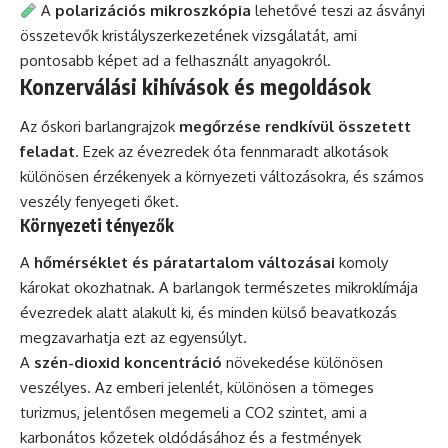
A
polarizációs mikroszkópia
lehetővé teszi az ásványi
összetevők kristályszerkezetének vizsgálatát, ami
pontosabb képet ad a felhasznált anyagokról.
Konzerválási kihívások és megoldások
Az őskori barlangrajzok
megőrzése rendkívül összetett
feladat
. Ezek az évezredek óta fennmaradt alkotások
különösen érzékenyek a környezeti változásokra, és számos
veszély fenyegeti őket.
Környezeti tényezők
A
hőmérséklet és páratartalom változásai
komoly
károkat okozhatnak. A barlangok természetes mikroklímája
évezredek alatt alakult ki, és minden külső beavatkozás
megzavarhatja ezt az egyensúlyt.
A
szén-dioxid koncentráció
növekedése különösen
veszélyes. Az emberi jelenlét, különösen a tömeges
turizmus, jelentősen megemeli a CO2 szintet, ami a
karbonátos kőzetek oldódásához és a festmények