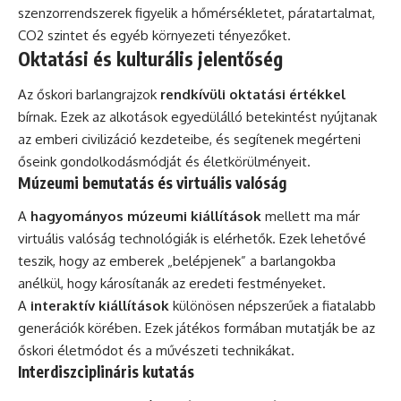
szenzorrendszerek figyelik a hőmérsékletet, páratartalmat,
CO2 szintet és egyéb környezeti tényezőket.
Oktatási és kulturális jelentőség
Az őskori barlangrajzok
rendkívüli oktatási értékkel
bírnak. Ezek az alkotások egyedülálló betekintést nyújtanak
az emberi civilizáció kezdeteibe, és segítenek megérteni
őseink gondolkodásmódját és életkörülményeit.
Múzeumi bemutatás és virtuális valóság
A
hagyományos múzeumi kiállítások
mellett ma már
virtuális valóság technológiák is elérhetők. Ezek lehetővé
teszik, hogy az emberek „belépjenek” a barlangokba
anélkül, hogy károsítanák az eredeti festményeket.
A
interaktív kiállítások
különösen népszerűek a fiatalabb
generációk körében. Ezek játékos formában mutatják be az
őskori életmódot és a művészeti technikákat.
Interdiszciplináris kutatás