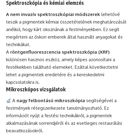
Spektroszkópia és kémiai elemzés
A nem invazív spektroszkópiai módszerek
lehetővé
teszik a pigmentek kémiai összetételének meghatározását
anélkül, hogy kárt okoznának a festményekben. Ez segít
megérteni az őskori emberek által használt anyagokat és
technikákat.
A
röntgenfluoreszcencia spektroszkópia (XRF)
különösen hasznos eszköz, amely képes azonosítani a
festékekben található elemeket. Ezáltal következtetni
lehet a pigmentek eredetére és a kereskedelmi
kapcsolatokra is.
Mikroszkópos vizsgálatok
A
nagy felbontású mikroszkópia
segítségével a
festmények rétegszerkezete tanulmányozható. Ez
információt nyújt a festési technikákról, a pigmentek
alkalmazásának sorrendjéről és az esetleges restaurálási
beavatkozásokról.