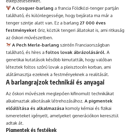
elképzeléseinket.
A Cosquer-barlang
a francia Földközi-tenger partján
található, és különlegessége, hogy bejárata ma már a
tenger szintje alatt van. Ez a barlang
27 000 éves
festményeket
őriz, köztük tengeri állatokat is, ami ritkaság
az őskori művészetben.
A Pech Merle-barlang
szintén Franciaországban
található, és híres a
foltos lovak ábrázolásáról
. A
genetikai kutatások később kimutatták, hogy valóban
léteztek foltos szőrű lovak a pleisztocén korban, ami
alátámasztja ezeknek a festményeknek a realitását.
A barlangrajzok technikái és anyagai
Az őskori művészek meglepően kifinomult technikákat
alkalmaztak alkotásaik létrehozásához.
A pigmentek
előállítása és alkalmazása
komoly kémiai és fizikai
ismereteket igényelt, amelyeket generációkon keresztül
adtak át.
Pigmentek és festékek