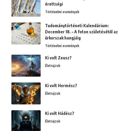
érettségi
Történelmi események
Tudománytörténeti Kalendárium:
December 18. – A foton születésétől az
űrkorszak hangjáig
Történelmi események
Ki volt Zeusz?
Életrajzok
Ki volt Hermész?
Életrajzok
Ki volt Hádész?
Életrajzok