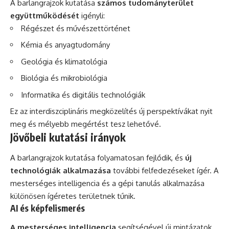
A barlangrajzok kutatása
számos tudományterület
együttműködését
igényli:
Régészet
és művészettörténet
Kémia és anyagtudomány
Geológia és klimatológia
Biológia és mikrobiológia
Informatika és digitális technológiák
Ez az interdiszciplináris megközelítés új perspektívákat nyit
meg és mélyebb megértést tesz lehetővé.
Jövőbeli kutatási irányok
A barlangrajzok kutatása folyamatosan fejlődik, és
új
technológiák alkalmazása
további felfedezéseket ígér. A
mesterséges intelligencia és a gépi tanulás alkalmazása
különösen ígéretes területnek tűnik.
AI és képfelismerés
A mesterséges intelligencia
segítségével új mintázatok