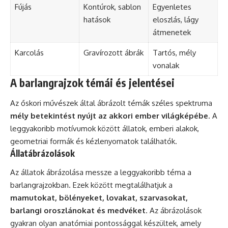
Fújás
Kontúrok, sablon
Egyenletes
hatások
eloszlás, lágy
átmenetek
Karcolás
Gravírozott ábrák
Tartós, mély
vonalak
A barlangrajzok témái és jelentései
Az őskori művészek által ábrázolt témák széles spektruma
mély betekintést nyújt az akkori ember világképébe
. A
leggyakoribb motívumok között állatok, emberi alakok,
geometriai formák és kézlenyomatok találhatók.
Állatábrázolások
Az állatok ábrázolása messze a leggyakoribb téma a
barlangrajzokban. Ezek között megtalálhatjuk a
mamutokat, bölényeket, lovakat, szarvasokat,
barlangi oroszlánokat és medvéket
. Az ábrázolások
gyakran olyan anatómiai pontossággal készültek, amely