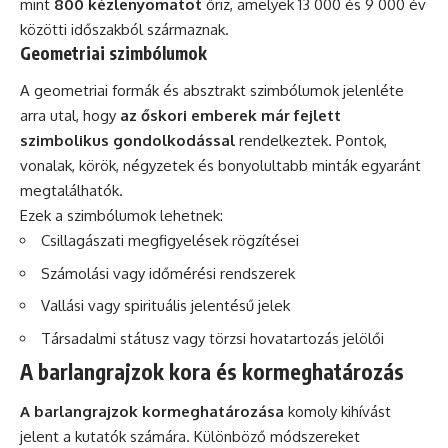
mint
800 kézlenyomatot
őriz, amelyek 13 000 és 9 000 év
közötti időszakból származnak.
Geometriai szimbólumok
A geometriai formák és absztrakt szimbólumok jelenléte
arra utal, hogy
az őskori emberek már fejlett
szimbolikus gondolkodással
rendelkeztek. Pontok,
vonalak, körök, négyzetek és bonyolultabb minták egyaránt
megtalálhatók.
Ezek a szimbólumok lehetnek:
Csillagászati megfigyelések rögzítései
Számolási vagy időmérési rendszerek
Vallási vagy spirituális jelentésű jelek
Társadalmi státusz vagy törzsi hovatartozás jelölői
A barlangrajzok kora és kormeghatározás
A barlangrajzok kormeghatározása
komoly kihívást
jelent a kutatók számára. Különböző módszereket