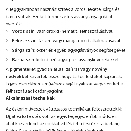
A leggyakrabban használt színek a vörös, fekete, sárga és
barna voltak. Ezeket természetes ásványi anyagokból
nyerték:
Vörös szín
: vashidroxid (hematit) felhasználásával
Fekete szín
: faszén vagy mangán-oxid alkalmazásával
Sárga szín
: okker és egyéb agyagásványok segítségével
Barna szín
: különböző agyag- és ásványkeverékekkel
A pigmenteket gyakran
állati zsírral vagy növényi
nedvekkel
keverték össze, hogy tartós festéket kapjanak.
Egyes esetekben a művészek saját nyálukat vagy vérüket is
felhasználták kötőanyagként.
Alkalmazási technikák
Az őskori művészek változatos technikákat fejlesztettek ki:
Ujjal való festés
volt az egyik legegyszerűbb módszer,
ahol közvetlenül az ujjukkal vitték fel a festéket a barlang
falára. Ez a technika különösen a kisebb részletek