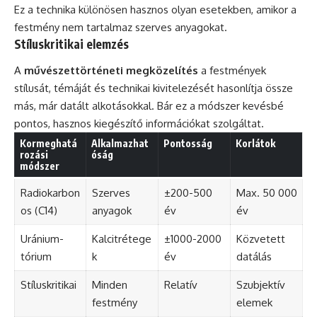
Ez a technika különösen hasznos olyan esetekben, amikor a
festmény nem tartalmaz szerves anyagokat.
Stíluskritikai elemzés
A
művészettörténeti megközelítés
a festmények
stílusát, témáját és technikai kivitelezését hasonlítja össze
más, már datált alkotásokkal. Bár ez a módszer kevésbé
pontos, hasznos kiegészítő információkat szolgáltat.
Kormeghatá
Alkalmazhat
Pontosság
Korlátok
rozási
óság
módszer
Radiokarbon
Szerves
±200-500
Max. 50 000
os (C14)
anyagok
év
év
Uránium-
Kalcitrétege
±1000-2000
Közvetett
tórium
k
év
datálás
Stíluskritikai
Minden
Relatív
Szubjektív
festmény
elemek