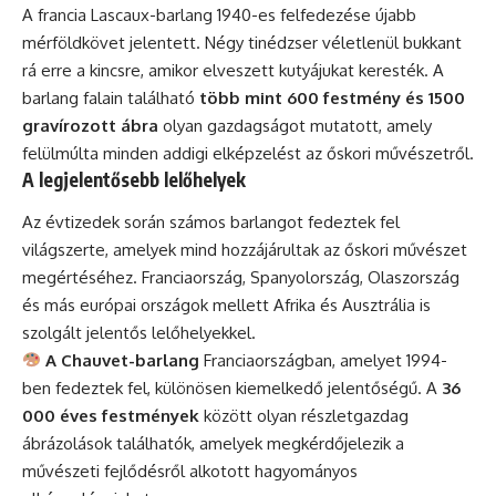
A francia Lascaux-barlang 1940-es felfedezése újabb
mérföldkövet jelentett. Négy tinédzser véletlenül bukkant
rá erre a kincsre, amikor elveszett kutyájukat keresték. A
barlang falain található
több mint 600 festmény és 1500
gravírozott ábra
olyan gazdagságot mutatott, amely
felülmúlta minden addigi elképzelést az őskori művészetről.
A legjelentősebb lelőhelyek
Az évtizedek során számos barlangot fedeztek fel
világszerte, amelyek mind hozzájárultak az őskori művészet
megértéséhez. Franciaország, Spanyolország, Olaszország
és más európai országok mellett Afrika és Ausztrália is
szolgált jelentős lelőhelyekkel.
A Chauvet-barlang
Franciaországban, amelyet 1994-
ben fedeztek fel, különösen kiemelkedő jelentőségű. A
36
000 éves festmények
között olyan részletgazdag
ábrázolások találhatók, amelyek megkérdőjelezik a
művészeti fejlődésről alkotott hagyományos