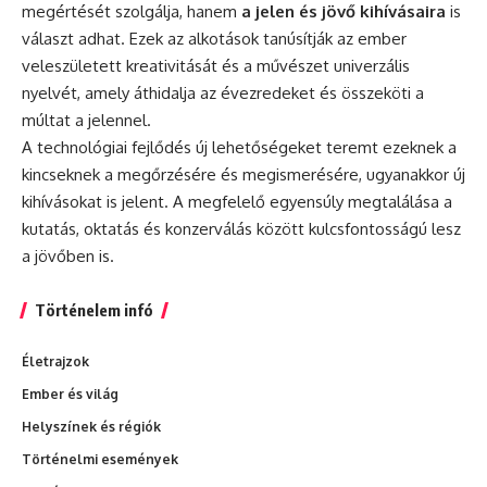
megértését szolgálja, hanem
a jelen és jövő kihívásaira
is
választ adhat. Ezek az alkotások tanúsítják az ember
veleszületett kreativitását és a művészet univerzális
nyelvét, amely áthidalja az évezredeket és összeköti a
múltat a jelennel.
A technológiai fejlődés új lehetőségeket teremt ezeknek a
kincseknek a megőrzésére és megismerésére, ugyanakkor új
kihívásokat is jelent. A megfelelő egyensúly megtalálása a
kutatás, oktatás és konzerválás között kulcsfontosságú lesz
a jövőben is.
Történelem infó
Életrajzok
Ember és világ
Helyszínek és régiók
Történelmi események