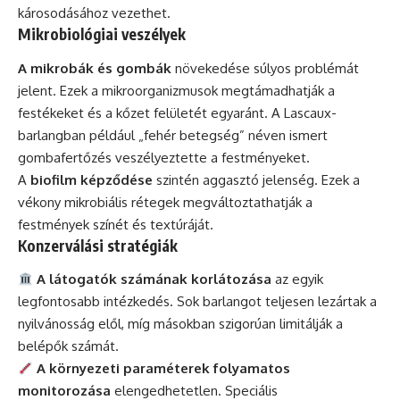
károsodásához vezethet.
Mikrobiológiai veszélyek
A mikrobák és gombák
növekedése súlyos problémát
jelent. Ezek a mikroorganizmusok megtámadhatják a
festékeket és a kőzet felületét egyaránt. A Lascaux-
barlangban például „fehér betegség” néven ismert
gombafertőzés veszélyeztette a festményeket.
A
biofilm képződése
szintén aggasztó jelenség. Ezek a
vékony mikrobiális rétegek megváltoztathatják a
festmények színét és textúráját.
Konzerválási stratégiák
A látogatók számának korlátozása
az egyik
legfontosabb intézkedés. Sok barlangot teljesen lezártak a
nyilvánosság elől, míg másokban szigorúan limitálják a
belépők számát.
A környezeti paraméterek folyamatos
monitorozása
elengedhetetlen. Speciális