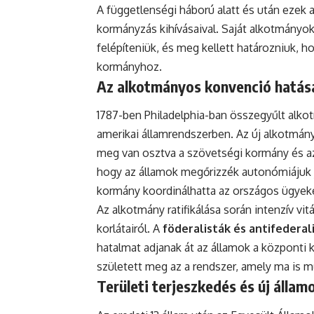
A függetlenségi háború alatt és után ezek 
kormányzás kihívásaival. Saját alkotmányokat
felépíteniük, és meg kellett határozniuk,
kormányhoz.
Az alkotmányos konvenció hatás
1787-ben Philadelphia-ban összegyűlt alk
amerikai államrendszerben. Az új alkotmány
meg van osztva a szövetségi kormány és az
hogy az államok megőrizzék autonómiájuk 
kormány koordinálhatta az országos ügyek
Az alkotmány ratifikálása során intenzív vit
korlátairól. A
föderalisták és antifederal
hatalmat adjanak át az államok a közpon
született meg az a rendszer, amely ma is m
Területi terjeszkedés és új állam