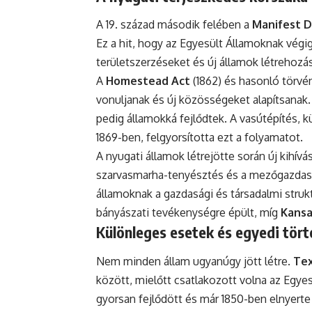
A 19. század második felében a
Manifest D
Ez a hit, hogy az Egyesült Államoknak végig
területszerzéseket és új államok létrehozás
A
Homestead Act
(1862) és hasonló törvé
vonuljanak és új közösségeket alapítsanak.
pedig államokká fejlődtek. A vasútépítés, 
1869-ben, felgyorsította ezt a folyamatot.
A nyugati államok létrejötte során új kihívá
szarvasmarha-tenyésztés és a mezőgazdasá
államoknak a gazdasági és társadalmi struk
bányászati tevékenységre épült, míg
Kansa
Különleges esetek és egyedi tör
Nem minden állam ugyanúgy jött létre.
Te
között, mielőtt csatlakozott volna az Egye
gyorsan fejlődött és már 1850-ben elnyerte 