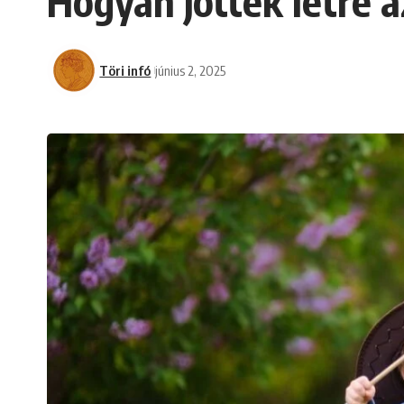
Hogyan jöttek létre 
Töri infó
június 2, 2025