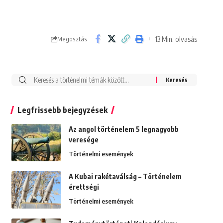
13 Min. olvasás
Megosztás
Search
for:
Legfrissebb bejegyzések
Az angol történelem 5 legnagyobb
veresége
Történelmi események
A Kubai rakétaválság – Történelem
érettségi
Történelmi események