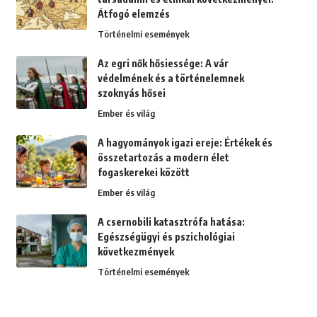
Átfogó elemzés
Történelmi események
Az egri nők hősiessége: A vár
védelmének és a történelemnek
szoknyás hősei
Ember és világ
A hagyományok igazi ereje: Értékek és
összetartozás a modern élet
fogaskerekei között
Ember és világ
A csernobili katasztrófa hatása:
Egészségügyi és pszichológiai
következmények
Történelmi események