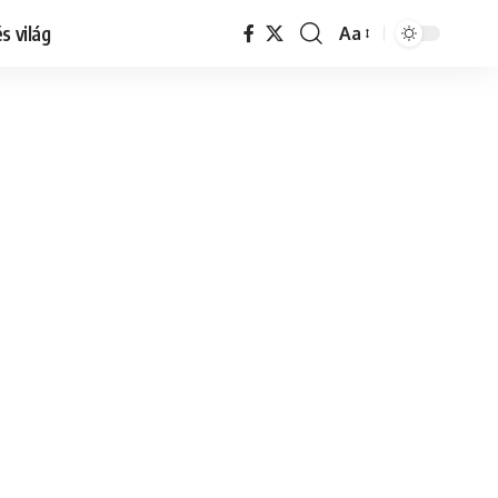
s világ
Aa
Font
Resizer