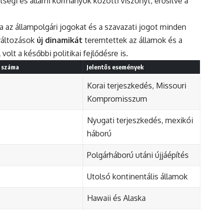
ségi és állami kormányok közötti viszonyt, erősítve a
a az állampolgári jogokat és a szavazati jogot minden
 változások
új dinamikát
teremtettek az államok és a
olt a későbbi politikai fejlődésre is.
k száma
Jelentős események
Korai terjeszkedés, Missouri
Kompromisszum
Nyugati terjeszkedés, mexikói
háború
Polgárháború utáni újjáépítés
Utolsó kontinentális államok
Hawaii és Alaska