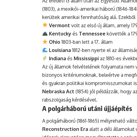
Az eredeti 13 állam után az Egyesült Állam
(1803), a mexikói-amerikai háború (1846-18
kerültek amerikai fennhatóság alá. Ezekből 
Vermont
volt az első új állam, amely 1
Kentucky
és
Tennessee
követték a 17
Ohio
1803-ban lett a 17. állam
Louisiana
1812-ben nyerte el az államisá
Indiana
és
Mississippi
az 1810-es évekb
Az új államok felvételének folyamata nem v
bizonyos kritériumoknak, beleértve a meg
és gyakran politikai kompromisszumokat is
Nebraska Act
(1854) jól példázzák, hogy a
rabszolgaság kérdésével.
A polgárháború utáni újjáépítés
A polgárháború (1861-1865) mélyreható vált
Reconstruction Era
alatt a déli államokat 