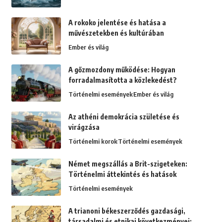
A rokoko jelentése és hatása a
művészetekben és kultúrában
Ember és világ
A gőzmozdony működése: Hogyan
forradalmasította a közlekedést?
Történelmi események
Ember és világ
Az athéni demokrácia születése és
virágzása
Történelmi korok
Történelmi események
Német megszállás a Brit-szigeteken:
Történelmi áttekintés és hatások
Történelmi események
A trianoni békeszerződés gazdasági,
társadalmi és etnikai következményei: