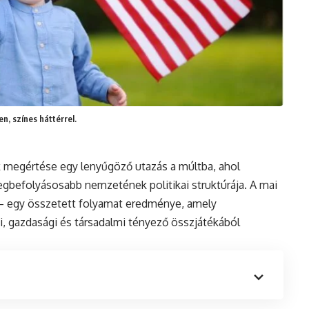
n, színes háttérrel.
k megértése egy lenyűgöző utazás a múltba, ahol
 legbefolyásosabb nemzetének politikai struktúrája. A mai
 – egy összetett folyamat eredménye, amely
i, gazdasági és társadalmi tényező összjátékából