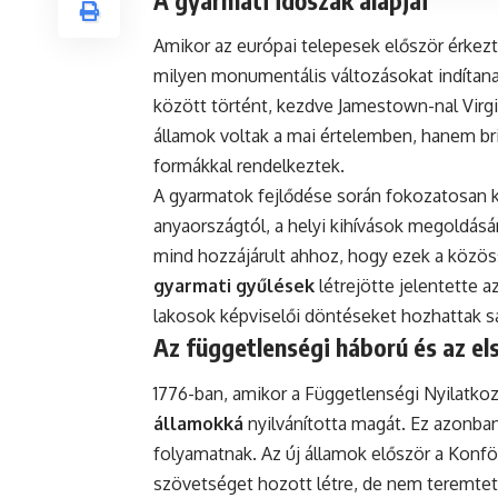
A gyarmati időszak alapjai
Amikor az európai telepesek először érkezt
milyen monumentális változásokat indítana
között történt, kezdve Jamestown-nal Virg
államok voltak a mai értelemben, hanem bri
formákkal rendelkeztek.
A gyarmatok fejlődése során fokozatosan kia
anyaországtól, a helyi kihívások megoldás
mind hozzájárult ahhoz, hogy ezek a közö
gyarmati gyűlések
létrejötte jelentette a
lakosok képviselői döntéseket hozhattak s
Az függetlenségi háború és az el
1776-ban, amikor a Függetlenségi Nyilatkoza
államokká
nyilvánította magát. Ez azonban
folyamatnak. Az új államok először a Konfö
szövetséget hozott létre, de nem teremtet