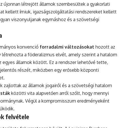
az újonnan létrejött államok szembesültek a gyakorlati
 kellett írniuk, igazságszolgáltatási rendszereket kellett
 hogyan viszonyuljanak egymáshoz és a szövetségi
a
otmányos konvenció
forradalmi változásokat
hozott az
 létrehozta a föderalizmus elvét, amely szerint a hatalom
 egyes államok között. Ez a rendszer lehetővé tette,
jelentős részét, miközben egy erősebb központi
et.
ák zajlottak az államok jogairól és a szövetségi hatalom
isták
közötti vita alapvetően arról szólt, hogy mennyi
ti kormánynak. Végül a kompromisszum eredményeként
űködik.
ok felvétele