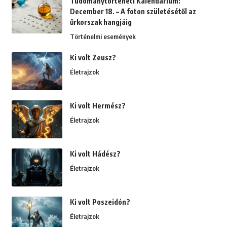
Tudománytörténeti Kalendárium:
December 18. – A foton születésétől az
űrkorszak hangjáig
Történelmi események
Ki volt Zeusz?
Életrajzok
Ki volt Hermész?
Életrajzok
Ki volt Hádész?
Életrajzok
Ki volt Poszeidón?
Életrajzok