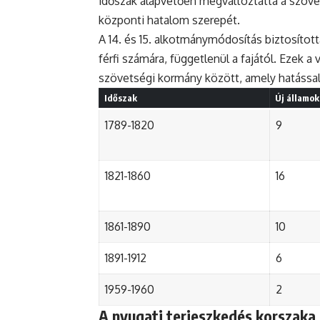
időszak alapvetően megváltoztatta a szövet
központi hatalom szerepét.
A 14. és 15. alkotmánymódosítás biztosított
férfi számára, függetlenül a fajától. Ezek a
szövetségi kormány között, amely hatással v
Időszak
Új államo
1789-1820
9
1821-1860
16
1861-1890
10
1891-1912
6
1959-1960
2
A nyugati terjeszkedés korszaka