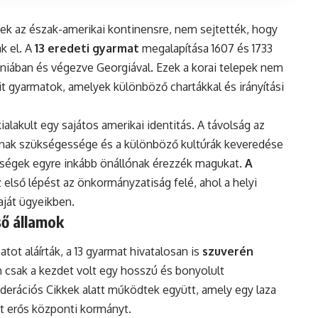
ek az észak-amerikai kontinensre, nem sejtették, hogy
k el. A
13 eredeti gyarmat
megalapítása 1607 és 1733
iniában és végezve Georgiával. Ezek a korai telepek nem
t gyarmatok, amelyek különböző chartákkal és irányítási
lakult egy sajátos amerikai identitás. A távolság az
ának szükségessége és a különböző kultúrák keveredése
sségek egyre inkább önállónak érezzék magukat.
A
z első lépést az önkormányzatiság felé, ahol a helyi
aját ügyeikben.
ső államok
tot aláírták, a 13 gyarmat hivatalosan is
szuverén
 csak a kezdet volt egy hosszú és bonyolult
derációs Cikkek alatt működtek együtt, amely egy laza
t erős központi kormányt.