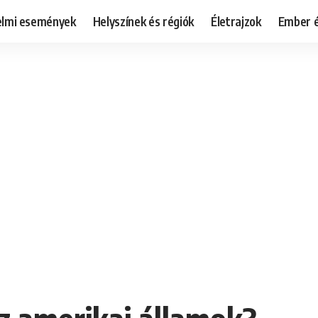
elmi események
Helyszínek és régiók
Életrajzok
Ember é