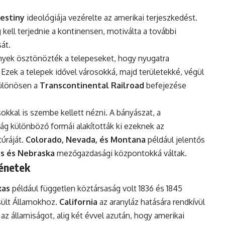
estiny
ideológiája vezérelte az amerikai terjeszkedést.
 kell terjednie a kontinensen, motiválta a további
át.
nyek ösztönözték a telepeseket, hogy nyugatra
 Ezek a telepek idővel városokká, majd területekké, végül
különösen a
Transcontinental Railroad
befejezése
sokkal is szembe kellett nézni. A bányászat, a
g különböző formái alakították ki ezeknek az
túráját.
Colorado, Nevada, és Montana
például jelentős
s és Nebraska
mezőgazdasági központokká váltak.
ténetek
xas
például független köztársaság volt 1836 és 1845
sült Államokhoz.
California
az aranyláz hatására rendkívül
az államiságot, alig két évvel azután, hogy amerikai