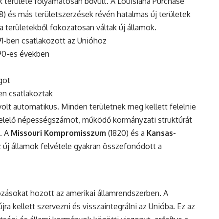
ok területe folyamatosan bővült. A Louisiana Purchase
48) és más területszerzések révén hatalmas új területek
a területekből fokozatosan váltak új államok.
791-ben csatlakozott az Unióhoz
90-es években
got
en csatlakoztak
olt automatikus. Minden területnek meg kellett felelnie
felelő népességszámot, működő kormányzati struktúrát
. A
Missouri Kompromisszum
(1820) és a
Kansas-
z új államok felvétele gyakran összefonódott a
ozásokat hozott az amerikai államrendszerben. A
újra kellett szervezni és visszaintegrálni az Unióba. Ez az