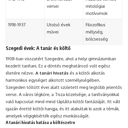
versei
mitológiai
motívumok
1918-1937
Utolsó évek
Filozofikus
művei
mélység,
bölcsesség
Szegedi évek: A tanár és költő
1908-ban visszatért Szegedre, ahol a helyi gimnáziumban
kezdett tanítani. Ez a döntés meghatározó volt egész
életére nézve.
A tanári hivatás
és a költői alkotás
harmonikus egységet alkotott személyiségében.
Szegeden töltött évei alatt született meg legtöbb jelentős
verse. A város légköre, a Tisza közelsége, a tanítványokkal
való kapcsolat mind-mind táplálta költői fantáziáját. Itt vált
igazán éretté költői hangja, és itt alakultak ki azok a témák,
amelyek végigkísérték egész munkásságát.
A tanári hivatás hatása a költészetre