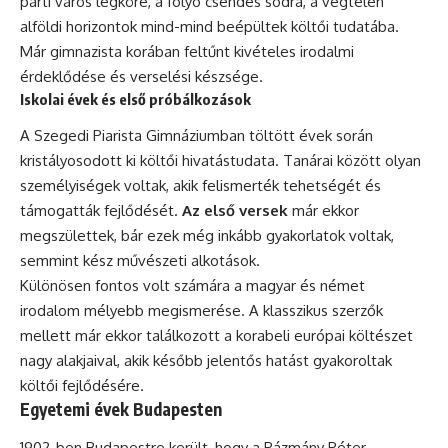
parti város légköre, a folyó csendes sodra, a végtelen
alföldi horizontok mind-mind beépültek költői tudatába.
Már gimnazista korában feltűnt kivételes irodalmi
érdeklődése és verselési készsége.
Iskolai évek és első próbálkozások
A Szegedi Piarista Gimnáziumban töltött évek során
kristályosodott ki költői hivatástudata. Tanárai között olyan
személyiségek voltak, akik felismerték tehetségét és
támogatták fejlődését.
Az első versek
már ekkor
megszülettek, bár ezek még inkább gyakorlatok voltak,
semmint kész művészeti alkotások.
Különösen fontos volt számára a magyar és német
irodalom mélyebb megismerése. A klasszikus szerzők
mellett már ekkor találkozott a korabeli európai költészet
nagy alakjaival, akik később jelentős hatást gyakoroltak
költői fejlődésére.
Egyetemi évek Budapesten
1902-ben Budapestre került, hogy a Pázmány Péter