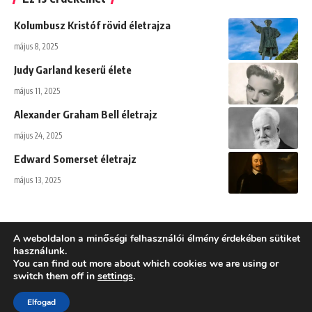
Kolumbusz Kristóf rövid életrajza
május 8, 2025
Judy Garland keserű élete
május 11, 2025
Alexander Graham Bell életrajz
május 24, 2025
Edward Somerset életrajz
május 13, 2025
A weboldalon a minőségi felhasználói élmény érdekében sütiket
használunk.
You can find out more about which cookies we are using or
Adatkezelési tájékoztató
switch them off in
settings
.
Töri-infó - 2025 - Minden jog fenntartva! - Történelem, történelmi
Elfogad
események és személyiségek