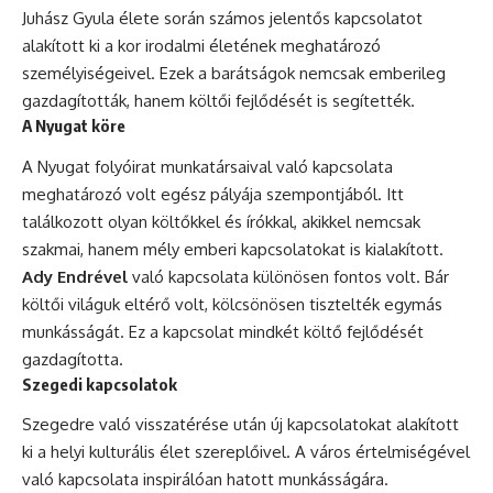
Juhász Gyula élete során számos jelentős kapcsolatot
alakított ki a kor irodalmi életének meghatározó
személyiségeivel. Ezek a barátságok nemcsak emberileg
gazdagították, hanem költői fejlődését is segítették.
A Nyugat köre
A Nyugat folyóirat munkatársaival való kapcsolata
meghatározó volt egész pályája szempontjából. Itt
találkozott olyan költőkkel és írókkal, akikkel nemcsak
szakmai, hanem mély emberi kapcsolatokat is kialakított.
Ady Endrével
való kapcsolata különösen fontos volt. Bár
költői világuk eltérő volt, kölcsönösen tisztelték egymás
munkásságát. Ez a kapcsolat mindkét költő fejlődését
gazdagította.
Szegedi kapcsolatok
Szegedre való visszatérése után új kapcsolatokat alakított
ki a helyi kulturális élet szereplőivel. A város értelmiségével
való kapcsolata inspirálóan hatott munkásságára.