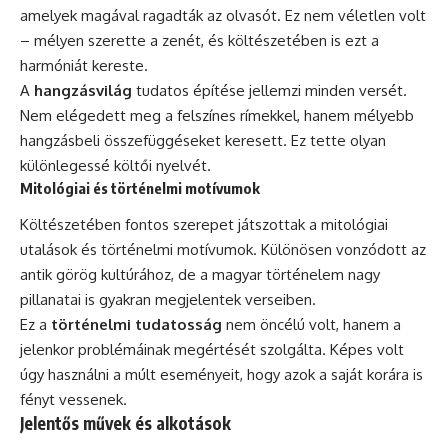
amelyek magával ragadták az olvasót. Ez nem véletlen volt
– mélyen szerette a zenét, és költészetében is ezt a
harmóniát kereste.
A
hangzásvilág
tudatos építése jellemzi minden versét.
Nem elégedett meg a felszínes rímekkel, hanem mélyebb
hangzásbeli összefüggéseket keresett. Ez tette olyan
különlegessé költői nyelvét.
Mitológiai és történelmi motívumok
Költészetében fontos szerepet játszottak a mitológiai
utalások és történelmi motívumok. Különösen vonzódott az
antik görög kultúrához, de a magyar történelem nagy
pillanatai is gyakran megjelentek verseiben.
Ez a
történelmi tudatosság
nem öncélú volt, hanem a
jelenkor problémáinak megértését szolgálta. Képes volt
úgy használni a múlt eseményeit, hogy azok a saját korára is
fényt vessenek.
Jelentős művek és alkotások