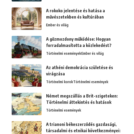
A rokoko jelentése és hatása a
művészetekben és kultúrában
Ember és világ
A gőzmozdony működése: Hogyan
forradalmasította a közlekedést?
Történelmi események
Ember és világ
Az athéni demokrácia születése és
virágzása
Történelmi korok
Történelmi események
Német megszállás a Brit-szigeteken:
Történelmi áttekintés és hatások
Történelmi események
A trianoni békeszerződés gazdasági,
társadalmi és etnikai következményei: