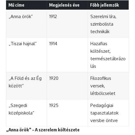
Mű címe
Megjelenés éve
Főbb jellemzők
„Anna örök”
1912
Szerelmi líra,
szimbolista
technikák
„Tiszai hajnal”
1914
Hazafias
költészet,
természetábrázo
lás
„A Föld és az Ég
1920
Filozofikus
között”
versek,
létbölcselet
„Szegedi
1925
Pedagógiai
középiskola”
tapasztalatok
versbe öntve
„Anna örök” – A szerelem költészete