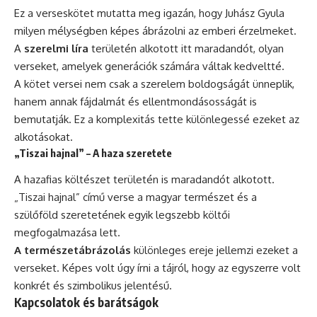
Ez a verseskötet mutatta meg igazán, hogy Juhász Gyula
milyen mélységben képes ábrázolni az emberi érzelmeket.
A
szerelmi líra
területén alkotott itt maradandót, olyan
verseket, amelyek generációk számára váltak kedveltté.
A kötet versei nem csak a szerelem boldogságát ünneplik,
hanem annak fájdalmát és ellentmondásosságát is
bemutatják. Ez a komplexitás tette különlegessé ezeket az
alkotásokat.
„Tiszai hajnal” – A haza szeretete
A hazafias költészet területén is maradandót alkotott.
„Tiszai hajnal” című verse a magyar természet és a
szülőföld szeretetének egyik legszebb költői
megfogalmazása lett.
A természetábrázolás
különleges ereje jellemzi ezeket a
verseket. Képes volt úgy írni a tájról, hogy az egyszerre volt
konkrét és szimbolikus jelentésű.
Kapcsolatok és barátságok