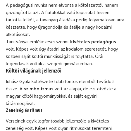
A pedagógusi munka nem elvonta a költészettől, hanem
gazdagította azt. A fiatalokkal való kapcsolat frissen
tartotta lelkét, a tananyag átadása pedig folyamatosan arra
késztette, hogy újragondolja és átélje a nagy irodalmi
alkotásokat.
Tanítványai emlékezései szerint
kivételes pedagógus
volt. Képes volt úgy átadni az irodalom szeretetét, hogy
közben saját költői munkásságát is folytatta. Órái
legendásak voltak a szegedi gimnáziumban.
Költői világának jellemzői
Juhász Gyula költészete több fontos elemből tevődött
össze. A
szimbolizmus
volt az alapja, de ezt ötvözte a
magyar költői hagyományokkal és saját egyéni
látásmódjával.
Zeneiség és ritmus
Verseinek egyik legfontosabb jellemzője a kivételes
zeneiség volt. Képes volt olyan ritmusokat teremteni,