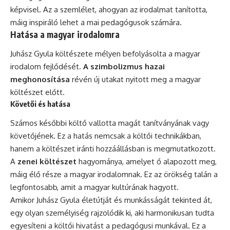
képvisel. Az a szemlélet, ahogyan az irodalmat tanította,
máig inspiráló lehet a mai pedagógusok számára.
Hatása a magyar irodalomra
Juhász Gyula költészete mélyen befolyásolta a magyar
irodalom fejlődését.
A szimbolizmus hazai
meghonosítása
révén új utakat nyitott meg a magyar
költészet előtt.
Követői és hatása
Számos későbbi költő vallotta magát tanítványának vagy
követőjének. Ez a hatás nemcsak a költői technikákban,
hanem a költészet iránti hozzáállásban is megmutatkozott.
A
zenei költészet
hagyománya, amelyet ő alapozott meg,
máig élő része a magyar irodalomnak. Ez az örökség talán a
legfontosabb, amit a magyar kultúrának hagyott.
Amikor Juhász Gyula életútját és munkásságát tekinted át,
egy olyan személyiség rajzolódik ki, aki harmonikusan tudta
egyesíteni a költői hivatást a pedagógusi munkával. Ez a