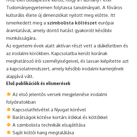
Tudományegyetemen folytassa tanulmányait. A főváros
kulturális élete új dimenziókat nyitott meg előtte. Itt
ismerkedett meg a
szimbolista költészet
európai
áramlatával, amely döntő hatást gyakorolt későbbi
munkásságára.
Az egyetemi évek alatt aktívan részt vett a diákéletben és
az irodalmi körökben. Kapcsolatba került korának
meghatározó írói személyiségeivel, és lassan kiépítette azt
a kapcsolatrendszert, amely később irodalmi karrierjének
alapjává vált.
Első publikációk és elismerések
Az első jelentős versek megjelenése irodalmi
folyóiratokban
Kapcsolatfelvétel a Nyugat körével
Barátságok kötése kortárs írókkal és költőkkel
A szimbolista technikák elsajátítása
Saját költői hang megtalálása