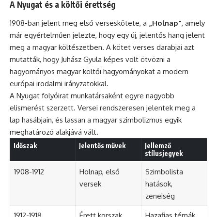
A Nyugat és a költői érettség
1908-ban jelent meg első verseskötete, a
„Holnap”
, amely
már egyértelműen jelezte, hogy egy új, jelentős hang jelent
meg a magyar költészetben. A kötet verses darabjai azt
mutatták, hogy Juhász Gyula képes volt ötvözni a
hagyományos magyar költői hagyományokat a modern
európai irodalmi irányzatokkal.
A Nyugat folyóirat munkatársaként egyre nagyobb
elismerést szerzett. Versei rendszeresen jelentek meg a
lap hasábjain, és lassan a magyar szimbolizmus egyik
meghatározó alakjává vált.
Időszak
Jelentős művek
Jellemző
stílusjegyek
1908-1912
Holnap, első
Szimbolista
versek
hatások,
zeneiség
1912-1918
Érett korszak
Hazafias témák,