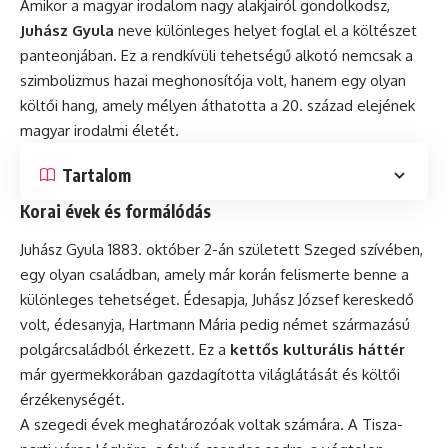
Amikor a magyar irodalom nagy alakjairól gondolkodsz,
Juhász Gyula
neve különleges helyet foglal el a költészet
panteonjában. Ez a rendkívüli tehetségű alkotó nemcsak a
szimbolizmus hazai meghonosítója volt, hanem egy olyan
költői hang, amely mélyen áthatotta a 20. század elejének
magyar irodalmi életét.
Tartalom
Korai évek és formálódás
Juhász Gyula 1883. október 2-án született Szeged szívében,
egy olyan családban, amely már korán felismerte benne a
különleges tehetséget. Édesapja, Juhász József kereskedő
volt, édesanyja, Hartmann Mária pedig német származású
polgárcsaládból érkezett. Ez a
kettős kulturális háttér
már gyermekkorában gazdagította világlátását és költői
érzékenységét.
A szegedi évek meghatározóak voltak számára. A Tisza-