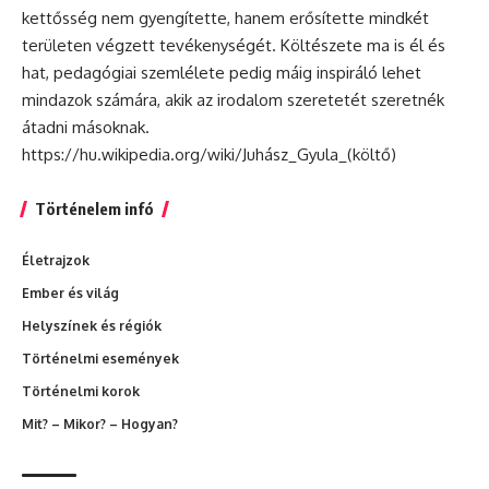
kettősség nem gyengítette, hanem erősítette mindkét
területen végzett tevékenységét. Költészete ma is él és
hat, pedagógiai szemlélete pedig máig inspiráló lehet
mindazok számára, akik az irodalom szeretetét szeretnék
átadni másoknak.
https://hu.wikipedia.org/wiki/Juhász_Gyula_(költő)
Történelem infó
Életrajzok
Ember és világ
Helyszínek és régiók
Történelmi események
Történelmi korok
Mit? – Mikor? – Hogyan?