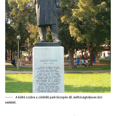
A költő szobra a zöldellő park közepén áll, méltóságteljesen őrzi
emlékét.