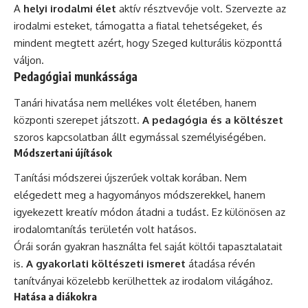
A
helyi irodalmi élet
aktív résztvevője volt. Szervezte az
irodalmi esteket, támogatta a fiatal tehetségeket, és
mindent megtett azért, hogy Szeged kulturális központtá
váljon.
Pedagógiai munkássága
Tanári hivatása nem mellékes volt életében, hanem
központi szerepet játszott.
A pedagógia és a költészet
szoros kapcsolatban állt egymással személyiségében.
Módszertani újítások
Tanítási módszerei újszerűek voltak korában. Nem
elégedett meg a hagyományos módszerekkel, hanem
igyekezett kreatív módon átadni a tudást. Ez különösen az
irodalomtanítás területén volt hatásos.
Órái során gyakran használta fel saját költői tapasztalatait
is.
A gyakorlati költészeti ismeret
átadása révén
tanítványai közelebb kerülhettek az irodalom világához.
Hatása a diákokra