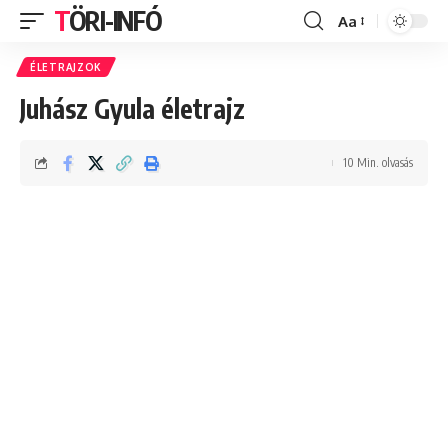
TÖRI-INFÓ
Aa
Font
Resizer
ÉLETRAJZOK
Juhász Gyula életrajz
10 Min. olvasás