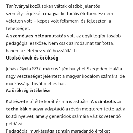
Tanítványai közül sokan váltak később jelentős
személyiségekké a magyar kulturális életben. Ez nem
véletlen volt – képes volt felismerni és fejleszteni a
tehetséget.
A
személyes példamutatás
volt az egyik legfontosabb
pedagógiai eszköze. Nem csak az irodalmat tanította,
hanem az élethez való hozzáállást is.
Utolsó évek és örökség
Juhász Gyula 1937. március 1-jén hunyt el Szegeden. Halála
nagy veszteséget jelentett a magyar irodalom számára, de
munkássága tovább él és hat.
Az örökség értékelése
Költészete túlélte korát és ma is aktuális.
A szimbolista
technikák
magyar adaptációja révén megteremtette azt a
költői nyelvet, amely generációk számára vált követendő
példává.
Pedagógiai munkássága szintén maradandó értéket