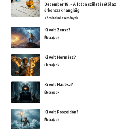
December 18. – A foton születésétől az
űrkorszak hangjáig
Történelmi események
Ki volt Zeusz?
Életrajzok
Ki volt Hermész?
Életrajzok
Ki volt Hádész?
Életrajzok
Ki volt Poszeidón?
Életrajzok