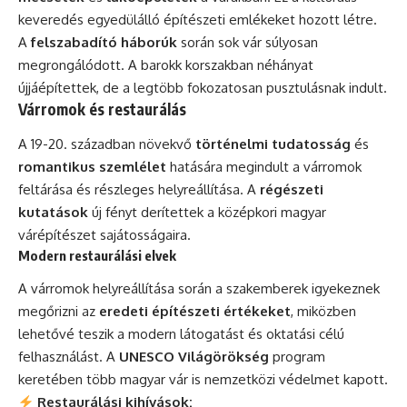
keveredés egyedülálló építészeti emlékeket hozott létre.
A
felszabadító háborúk
során sok vár súlyosan
megrongálódott. A barokk korszakban néhányat
újjáépítettek, de a legtöbb fokozatosan pusztulásnak indult.
Várromok és restaurálás
A 19-20. században növekvő
történelmi tudatosság
és
romantikus szemlélet
hatására megindult a várromok
feltárása és részleges helyreállítása. A
régészeti
kutatások
új fényt derítettek a középkori magyar
várépítészet sajátosságaira.
Modern restaurálási elvek
A várromok helyreállítása során a szakemberek igyekeznek
megőrizni az
eredeti építészeti értékeket
, miközben
lehetővé teszik a modern látogatást és oktatási célú
felhasználást. A
UNESCO Világörökség
program
keretében több magyar vár is nemzetközi védelmet kapott.
Restaurálási kihívások: