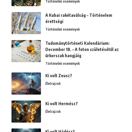
Történelmi események
A Kubai rakétaválság – Történelem
érettségi
Történelmi események
Tudománytörténeti Kalendárium:
December 18. – A foton születésétől az
űrkorszak hangjáig
Történelmi események
Ki volt Zeusz?
Életrajzok
Ki volt Hermész?
Életrajzok
Ki volt Hádész?