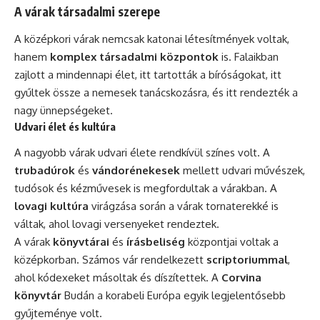
A várak társadalmi szerepe
A középkori várak nemcsak katonai létesítmények voltak,
hanem
komplex társadalmi központok
is. Falaikban
zajlott a mindennapi élet, itt tartották a bíróságokat, itt
gyűltek össze a nemesek tanácskozásra, és itt rendezték a
nagy ünnepségeket.
Udvari élet és kultúra
A nagyobb várak udvari élete rendkívül színes volt. A
trubadúrok
és
vándorénekesek
mellett udvari művészek,
tudósok és kézművesek is megfordultak a várakban. A
lovagi kultúra
virágzása során a várak tornaterekké is
váltak, ahol lovagi versenyeket rendeztek.
A várak
könyvtárai
és
írásbeliség
központjai voltak a
középkorban. Számos vár rendelkezett
scriptoriummal
,
ahol kódexeket másoltak és díszítettek. A
Corvina
könyvtár
Budán a korabeli Európa egyik legjelentősebb
gyűjteménye volt.