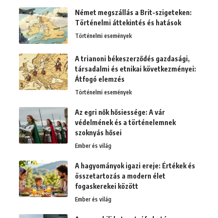
Német megszállás a Brit-szigeteken:
Történelmi áttekintés és hatások
Történelmi események
A trianoni békeszerződés gazdasági,
társadalmi és etnikai következményei:
Átfogó elemzés
Történelmi események
Az egri nők hősiessége: A vár
védelmének és a történelemnek
szoknyás hősei
Ember és világ
A hagyományok igazi ereje: Értékek és
összetartozás a modern élet
fogaskerekei között
Ember és világ