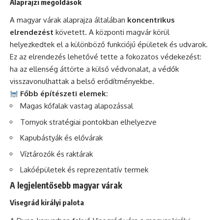
Alaprajzi megoldások
A magyar várak alaprajza általában
koncentrikus
elrendezést
követett. A központi magvár körül
helyezkedtek el a különböző funkciójú épületek és udvarok.
Ez az elrendezés lehetővé tette a fokozatos védekezést:
ha az ellenség áttörte a külső védvonalat, a védők
visszavonulhattak a belső erődítményekbe.
Főbb építészeti elemek:
Magas kőfalak vastag alapozással
Tornyok stratégiai pontokban elhelyezve
Kapubástyák és elővárak
Víztározók és raktárak
Lakóépületek és reprezentatív termek
A legjelentősebb magyar várak
Visegrád királyi palota