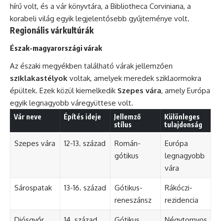
hírű volt, és a vár könyvtára, a Bibliotheca Corviniana, a
korabeli világ egyik legjelentősebb gyűjteménye volt.
Regionális várkultúrák
Észak-magyarországi várak
Az északi megyékben található várak jellemzően
sziklakastélyok
voltak, amelyek meredek sziklaormokra
épültek. Ezek közül kiemelkedik
Szepes vára
, amely Európa
egyik legnagyobb váregyüttese volt.
Vár neve
Építés ideje
Jellemző
Különleges
stílus
tulajdonság
Szepes vára
12-13. század
Román-
Európa
gótikus
legnagyobb
vára
Sárospatak
13-16. század
Gótikus-
Rákóczi-
reneszánsz
rezidencia
Diósgyőr
14. század
Gótikus
Négytornyos