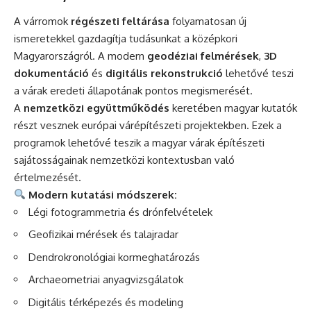
A várromok
régészeti feltárása
folyamatosan új
ismeretekkel gazdagítja tudásunkat a középkori
Magyarországról. A modern
geodéziai felmérések
,
3D
dokumentáció
és
digitális rekonstrukció
lehetővé teszi
a várak eredeti állapotának pontos megismerését.
A
nemzetközi együttműködés
keretében magyar kutatók
részt vesznek európai várépítészeti projektekben. Ezek a
programok lehetővé teszik a magyar várak építészeti
sajátosságainak nemzetközi kontextusban való
értelmezését.
Modern kutatási módszerek:
Légi fotogrammetria és drónfelvételek
Geofizikai mérések és talajradar
Dendrokronológiai kormeghatározás
Archaeometriai anyagvizsgálatok
Digitális térképezés és modeling