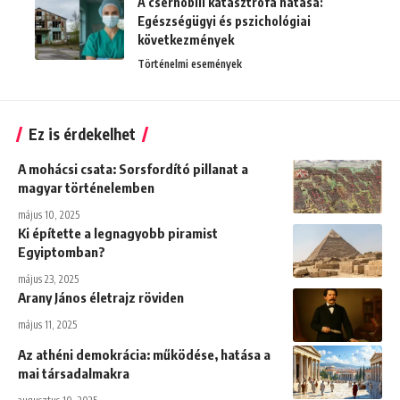
A csernobili katasztrófa hatása:
Egészségügyi és pszichológiai
következmények
Történelmi események
Ez is érdekelhet
A mohácsi csata: Sorsfordító pillanat a
magyar történelemben
május 10, 2025
Ki építette a legnagyobb piramist
Egyiptomban?
május 23, 2025
Arany János életrajz röviden
május 11, 2025
Az athéni demokrácia: működése, hatása a
mai társadalmakra