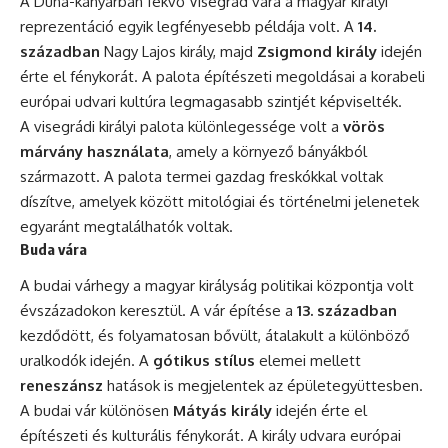
A Duna-kanyarban fekvő Visegrád vára a magyar királyi
reprezentáció egyik legfényesebb példája volt. A
14.
században
Nagy Lajos király, majd
Zsigmond király
idején
érte el fénykorát. A palota építészeti megoldásai a korabeli
európai udvari kultúra legmagasabb szintjét képviselték.
A visegrádi királyi palota különlegessége volt a
vörös
márvány használata
, amely a környező bányákból
származott. A palota termei gazdag freskókkal voltak
díszítve, amelyek között mitológiai és történelmi jelenetek
egyaránt megtalálhatók voltak.
Buda vára
A budai várhegy a magyar királyság politikai központja volt
évszázadokon keresztül. A vár építése a
13. században
kezdődött, és folyamatosan bővült, átalakult a különböző
uralkodók idején. A
gótikus stílus
elemei mellett
reneszánsz
hatások is megjelentek az épületegyüttesben.
A budai vár különösen
Mátyás király
idején érte el
építészeti és kulturális fénykorát. A király udvara európai