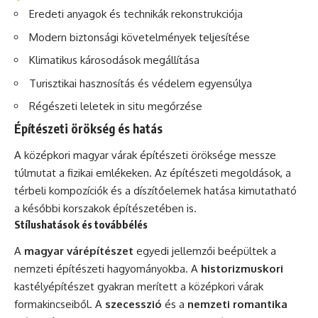
Eredeti anyagok és technikák rekonstrukciója
Modern biztonsági követelmények teljesítése
Klimatikus károsodások megállítása
Turisztikai hasznosítás és védelem egyensúlya
Régészeti leletek in situ megőrzése
Építészeti örökség és hatás
A középkori magyar várak építészeti öröksége messze
túlmutat a fizikai emlékeken. Az építészeti megoldások, a
térbeli kompozíciók és a díszítőelemek hatása kimutatható
a későbbi korszakok építészetében is.
Stílushatások és továbbélés
A
magyar várépítészet
egyedi jellemzői beépültek a
nemzeti építészeti hagyományokba. A
historizmuskori
kastélyépítészet gyakran merített a középkori várak
formakincseiből. A
szecesszió
és a
nemzeti romantika