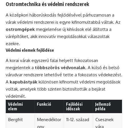
Ostromtechnika és védelmi rendszerek
A középkori háborúskodás fejlődésével párhuzamosan a
várak védelmi rendszerei is egyre kifinomultabbá váltak. Az
ostromgépek
megjelenése új kihívások elé állította a
várépítőket, akik innovatív megoldásokkal válaszoltak
ezekre.
Védelmi elemek fejlődése
A korai várak egyszerű falai helyett fokozatosan
megjelentek a
többszörös védvonalak
. A külső és belső
várudvar rendszere lehetővé tette a fokozatos védekezést.
A
kapubástyák
különösen kifinomult védelmi megoldások
voltak, amelyek több szinten biztosították a bejárat
védelmét.
Védelmi
Funkció
Fejlődési
Jellemző
elem
időszak
példa
Bergfrit
Menedéktor
11-12. század
Csesznek
ony
vára