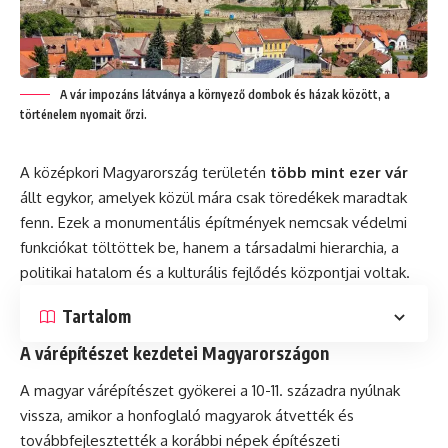
A vár impozáns látványa a környező dombok és házak között, a
történelem nyomait őrzi.
A középkori Magyarország területén
több mint ezer vár
állt egykor, amelyek közül mára csak töredékek maradtak
fenn. Ezek a monumentális építmények nemcsak védelmi
funkciókat töltöttek be, hanem a társadalmi hierarchia, a
politikai hatalom és a kulturális fejlődés központjai voltak.
Tartalom
A várépítészet kezdetei Magyarországon
A magyar várépítészet gyökerei a 10-11. századra nyúlnak
vissza, amikor a honfoglaló magyarok átvették és
továbbfejlesztették a korábbi népek építészeti