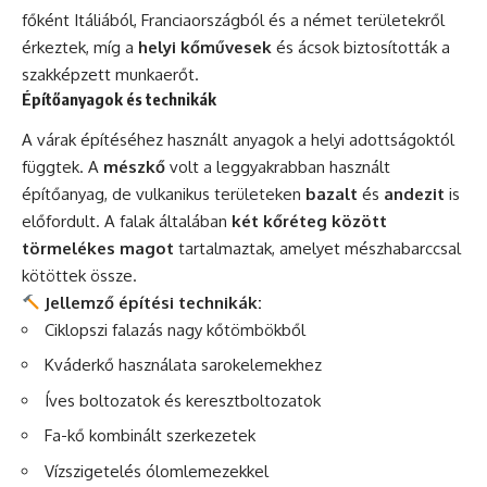
főként Itáliából, Franciaországból és a német területekről
érkeztek, míg a
helyi kőművesek
és ácsok biztosították a
szakképzett munkaerőt.
Építőanyagok és technikák
A várak építéséhez használt anyagok a helyi adottságoktól
függtek. A
mészkő
volt a leggyakrabban használt
építőanyag, de vulkanikus területeken
bazalt
és
andezit
is
előfordult. A falak általában
két kőréteg között
törmelékes magot
tartalmaztak, amelyet mészhabarccsal
kötöttek össze.
Jellemző építési technikák:
Ciklopszi falazás nagy kőtömbökből
Kváderkő használata sarokelemekhez
Íves boltozatok és keresztboltozatok
Fa-kő kombinált szerkezetek
Vízszigetelés ólomlemezekkel