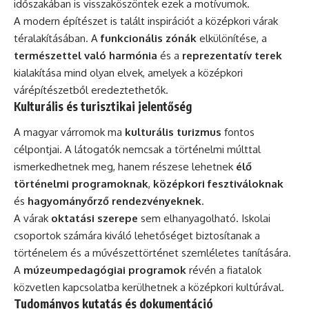
időszakában is visszaköszöntek ezek a motívumok.
A modern építészet is talált inspirációt a középkori várak
téralakításában. A
funkcionális zónák
elkülönítése, a
természettel való harmónia
és a
reprezentatív terek
kialakítása mind olyan elvek, amelyek a középkori
várépítészetből eredeztethetők.
Kulturális és turisztikai jelentőség
A magyar várromok ma
kulturális turizmus
fontos
célpontjai. A látogatók nemcsak a történelmi múlttal
ismerkedhetnek meg, hanem részese lehetnek
élő
történelmi programoknak
,
középkori fesztiváloknak
és
hagyományőrző rendezvényeknek
.
A várak
oktatási szerepe
sem elhanyagolható. Iskolai
csoportok számára kiváló lehetőséget biztosítanak a
történelem és a művészettörténet szemléletes tanítására.
A
múzeumpedagógiai programok
révén a fiatalok
közvetlen kapcsolatba kerülhetnek a középkori kultúrával.
Tudományos kutatás és dokumentáció