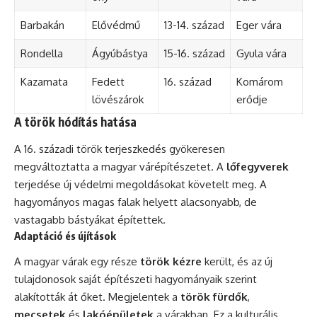
Barbakán
Elővédmű
13-14. század
Eger vára
Rondella
Ágyúbástya
15-16. század
Gyula vára
Kazamata
Fedett
16. század
Komárom
lövészárok
erődje
A török hódítás hatása
A 16. századi török terjeszkedés gyökeresen
megváltoztatta a magyar várépítészetet. A
lőfegyverek
terjedése új védelmi megoldásokat követelt meg. A
hagyományos magas falak helyett alacsonyabb, de
vastagabb bástyákat építettek.
Adaptáció és újítások
A magyar várak egy része
török kézre
került, és az új
tulajdonosok saját építészeti hagyományaik szerint
alakították át őket. Megjelentek a
török fürdők
,
mecsetek
és
lakóépületek
a várakban. Ez a kulturális