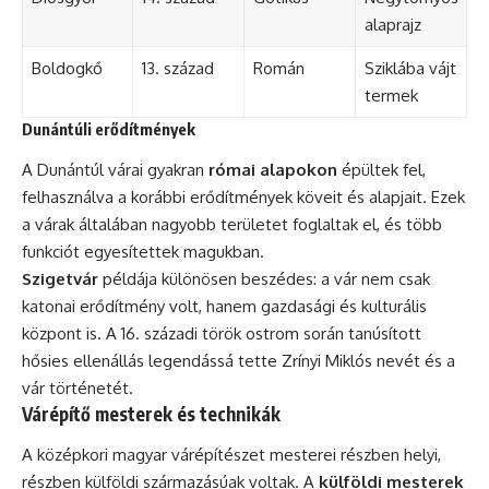
alaprajz
Boldogkő
13. század
Román
Sziklába vájt
termek
Dunántúli erődítmények
A Dunántúl várai gyakran
római alapokon
épültek fel,
felhasználva a korábbi erődítmények köveit és alapjait. Ezek
a várak általában nagyobb területet foglaltak el, és több
funkciót egyesítettek magukban.
Szigetvár
példája különösen beszédes: a vár nem csak
katonai erődítmény volt, hanem gazdasági és kulturális
központ is. A 16. századi török ostrom során tanúsított
hősies ellenállás legendássá tette Zrínyi Miklós nevét és a
vár történetét.
Várépítő mesterek és technikák
A középkori magyar várépítészet mesterei részben helyi,
részben külföldi származásúak voltak. A
külföldi mesterek