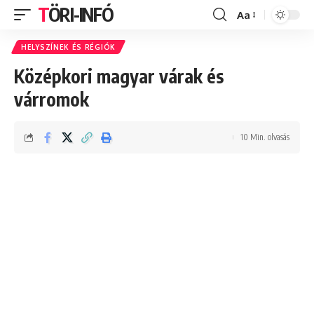
TÖRI-INFÓ
Aa
Font
Resizer
HELYSZÍNEK ÉS RÉGIÓK
Középkori magyar várak és
várromok
10 Min. olvasás