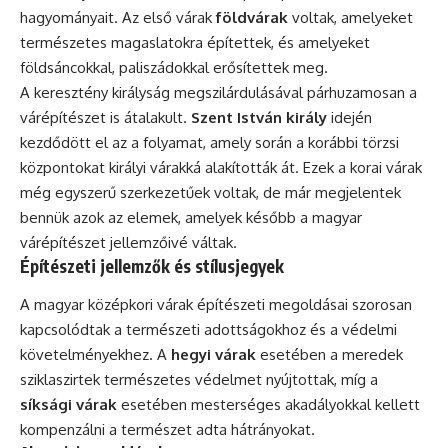
hagyományait. Az első várak
földvárak
voltak, amelyeket
természetes magaslatokra építettek, és amelyeket
földsáncokkal, paliszádokkal erősítettek meg.
A keresztény királyság megszilárdulásával párhuzamosan a
várépítészet is átalakult.
Szent István király
idején
kezdődött el az a folyamat, amely során a korábbi törzsi
központokat királyi várakká alakították át. Ezek a korai várak
még egyszerű szerkezetűek voltak, de már megjelentek
bennük azok az elemek, amelyek később a magyar
várépítészet jellemzőivé váltak.
Építészeti jellemzők és stílusjegyek
A magyar középkori várak építészeti megoldásai szorosan
kapcsolódtak a természeti adottságokhoz és a védelmi
követelményekhez. A
hegyi várak
esetében a meredek
sziklaszirtek természetes védelmet nyújtottak, míg a
síksági várak
esetében mesterséges akadályokkal kellett
kompenzálni a természet adta hátrányokat.