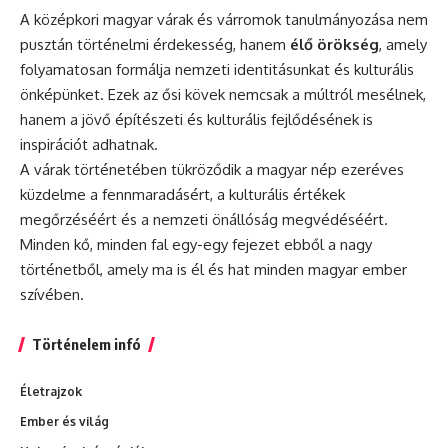
A középkori magyar várak és várromok tanulmányozása nem
pusztán történelmi érdekesség, hanem
élő örökség
, amely
folyamatosan formálja nemzeti identitásunkat és kulturális
önképünket. Ezek az ősi kövek nemcsak a múltról mesélnek,
hanem a jövő építészeti és kulturális fejlődésének is
inspirációt adhatnak.
A várak történetében tükröződik a magyar nép ezeréves
küzdelme a fennmaradásért, a kulturális értékek
megőrzéséért és a nemzeti önállóság megvédéséért.
Minden kő, minden fal egy-egy fejezet ebből a nagy
történetből, amely ma is él és hat minden magyar ember
szívében.
Történelem infó
Életrajzok
Ember és világ