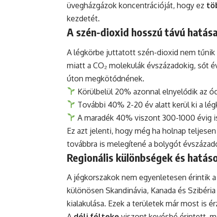
üvegházgázok koncentrációját, hogy ez
tö
kezdetét.
A szén-dioxid hosszú távú hatása
A légkörbe juttatott szén-dioxid nem tűnik
miatt a CO₂ molekulák évszázadokig, sőt é
úton megkötődnének.
Körülbelül 20% azonnal elnyelődik az 
További 40% 2-20 év alatt kerül ki a lég
A maradék 40% viszont 300-1000 évig i
Ez azt jelenti, hogy még ha holnap teljese
továbbra is melegítené a bolygót évszázad
Regionális különbségek és hatás
A jégkorszakok nem egyenletesen érintik a
különösen Skandinávia, Kanada és Szibéria
kialakulása. Ezek a területek már most is 
A
déli félteke
viszont kevésbé érintett, miv