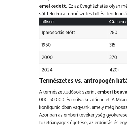
emelkedett
. Ez az üvegházhatás olyan m
sőt felülírni a természetes hűlési tendenciá
Időszak
CO₂ konce
Iparosodás előtt
280
1950
315
2000
370
2024
420+
Természetes vs. antropogén hat
A természettudósok szerint
emberi beava
000-50 000 év múlva kezdődne el. A Milank
konfigurációban vagyunk, amely még hosszú
Azonban az emberi tevékenység gyökeresen 
tüzelőanyagok égetése, az erdőirtás és egy