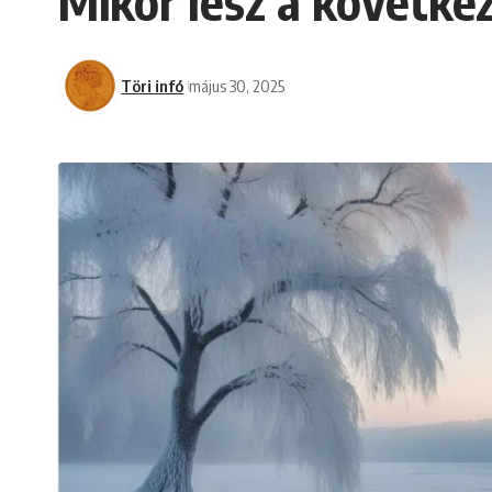
Mikor lesz a követke
Töri infó
május 30, 2025