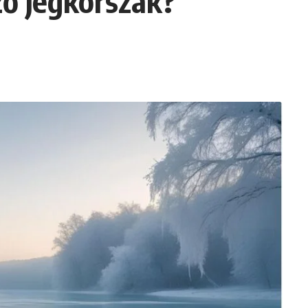
ző jégkorszak?