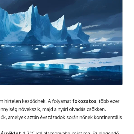
m hirtelen kezdődnek. A folyamat
fokozatos
, több ezer
ennyiség növekszik, majd a nyári olvadás csökken.
ezők, amelyek aztán évszázadok során nőnek kontinentális
mérséklet
4-7°C-kal alacsonyabb, mint ma. Ez elegendő