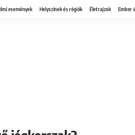
elmi események
Helyszínek és régiók
Életrajzok
Ember é