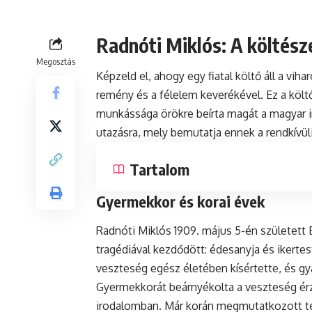
Radnóti Miklós: A költész
Megosztás
Képzeld el, ahogy egy fiatal költő áll a vih
remény és a félelem keverékével. Ez a költ
munkássága örökre beírta magát a magyar i
utazásra, mely bemutatja ennek a rendkívül
Tartalom
Gyermekkor és korai évek
Radnóti Miklós 1909. május 5-én született 
tragédiával kezdődött: édesanyja és ikertes
veszteség egész életében kísértette, és gy
Gyermekkorát beárnyékolta a veszteség érzé
irodalomban. Már korán megmutatkozott teh