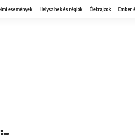
elmi események
Helyszínek és régiók
Életrajzok
Ember é