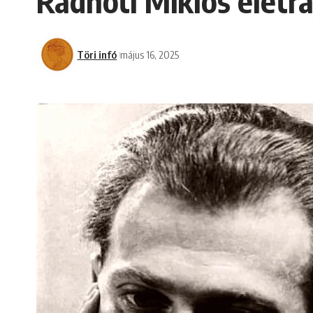
Radnóti Miklós életra
Töri infó
május 16, 2025