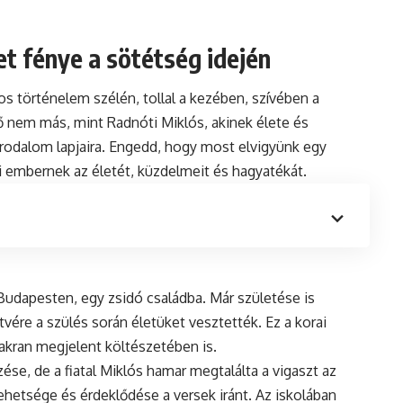
et fénye a sötétség idején
aros történelem szélén, tollal a kezében, szívében a
ő nem más, mint Radnóti Miklós, akinek élete és
rodalom lapjaira. Engedd, hogy most elvigyünk egy
i embernek az életét, küzdelmeit és hagyatékát.
Budapesten, egy zsidó családba. Már születése is
tvére a szülés során életüket vesztették. Ez a korai
akran megjelent költészetében is.
se, de a fiatal Miklós hamar megtalálta a vigaszt az
etsége és érdeklődése a versek iránt. Az iskolában