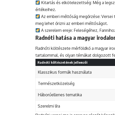
Kitartás és elkötelezettség: Még a legs
értékeihez.
Az emberi méltóság megőrzése: Versei t
meg lehet őrizni az emberi méltóságot.
A szerelem ereje: Feleségéhez, Fannihoz 
Radnóti hatása a magyar irodalo
Radnóti költészete mérföldkő a magyar ir
tartalommal, és olyan témákat dolgozott fe
Radnóti költészetének jellemzői
Klasszikus formák használata
Természetközelség
Háborúellenes tematika
Szerelmi líra