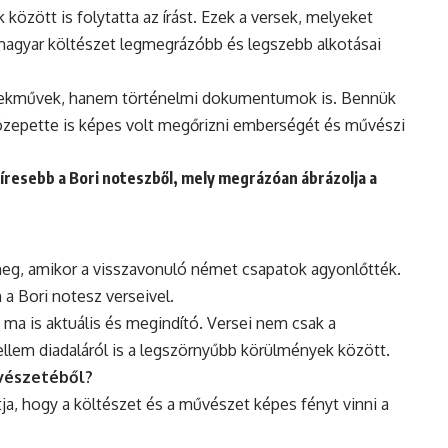
között is folytatta az írást. Ezek a versek, melyeket
magyar költészet legmegrázóbb és legszebb alkotásai
remekművek, hanem történelmi dokumentumok is. Bennük
zepette is képes volt megőrizni emberségét és művészi
ghíresebb a Bori noteszből, mely megrázóan ábrázolja a
meg, amikor a visszavonuló német csapatok agyonlőtték.
a Bori notesz verseivel.
 ma is aktuális és megindító. Versei nem csak a
llem diadaláról is a legszörnyűbb körülmények között.
űvészetéből?
ja, hogy a költészet és a művészet képes fényt vinni a