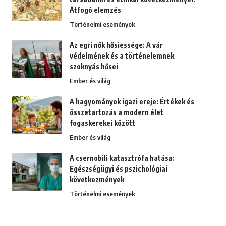
Átfogó elemzés
Történelmi események
Az egri nők hősiessége: A vár
védelmének és a történelemnek
szoknyás hősei
Ember és világ
A hagyományok igazi ereje: Értékek és
összetartozás a modern élet
fogaskerekei között
Ember és világ
A csernobili katasztrófa hatása:
Egészségügyi és pszichológiai
következmények
Történelmi események