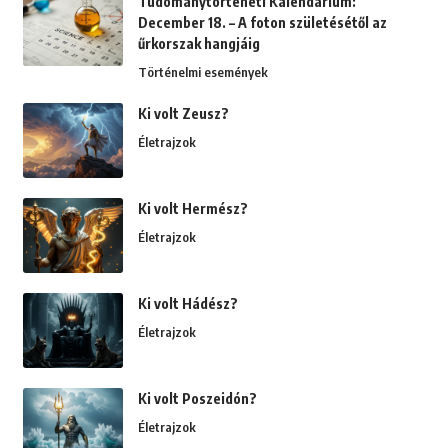
Tudománytörténeti Kalendárium:
December 18. – A foton születésétől az
űrkorszak hangjáig
Történelmi események
Ki volt Zeusz?
Életrajzok
Ki volt Hermész?
Életrajzok
Ki volt Hádész?
Életrajzok
Ki volt Poszeidón?
Életrajzok