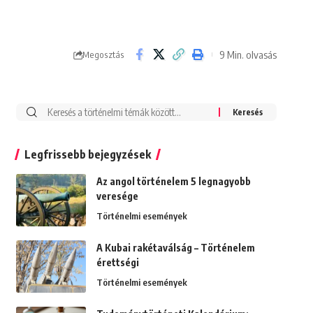
9 Min. olvasás
Megosztás
Search
for:
Legfrissebb bejegyzések
Az angol történelem 5 legnagyobb
veresége
Történelmi események
A Kubai rakétaválság – Történelem
érettségi
Történelmi események