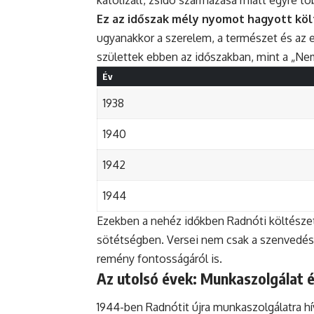
Ez az időszak mély nyomot hagyott kö
ugyanakkor a szerelem, a természet és az 
születtek ebben az időszakban, mint a „Nem t
Év
1938
1940
1942
1944
Ezekben a nehéz időkben Radnóti költészete
sötétségben. Versei nem csak a szenvedésr
remény fontosságáról is.
Az utolsó évek: Munkaszolgálat é
1944-ben Radnótit újra munkaszolgálatra hív