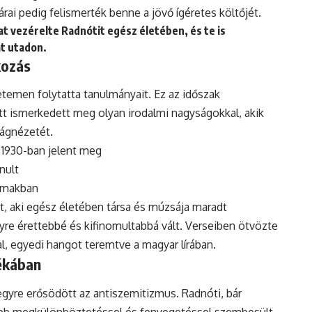
nárai pedig felismerték benne a jövő ígéretes költőjét.
at vezérelte Radnótit egész életében, és te is
át utadon.
kozás
temen folytatta tanulmányait. Ez az időszak
Itt ismerkedett meg olyan irodalmi nagyságokkal, akik
lágnézetét.
 1930-ban jelent meg
nult
almakban
t, aki egész életében társa és múzsája maradt
re érettebbé és kifinomultabbá vált. Verseiben ötvözte
, egyedi hangot teremtve a magyar lírában.
ékában
gyre erősödött az antiszemitizmus. Radnóti, bár
több megkülönböztetéssel és fenyegetéssel szembesült.