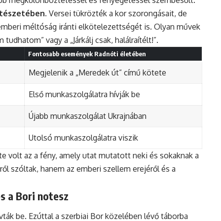
ltészetében.
Versei tükrözték a kor szorongásait, de
emberi méltóság iránti elkötelezettségét is. Olyan művek
udhatom” vagy a „Járkálj csak, halálraítélt!”.
Fontosabb események Radnóti életében
Megjelenik a „Meredek út” című kötete
Első munkaszolgálatra hívják be
Újabb munkaszolgálat Ukrajnában
Utolsó munkaszolgálatra viszik
 volt az a fény, amely utat mutatott neki és sokaknak a
ől szóltak, hanem az emberi szellem erejéről és a
s a Bori notesz
ták be. Ezúttal a szerbiai Bor közelében lévő táborba