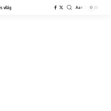
s világ
Aa
Font
Resizer