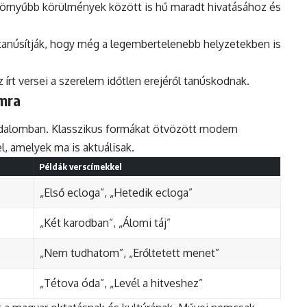
zörnyűbb körülmények között is hű maradt hivatásához és
anúsítják, hogy még a legembertelenebb helyzetekben is
írt versei a szerelem időtlen erejéről tanúskodnak.
mra
odalomban. Klasszikus formákat ötvözött modern
l, amelyek ma is aktuálisak.
Példák verscímekkel
„Első ecloga”, „Hetedik ecloga”
„Két karodban”, „Álomi táj”
„Nem tudhatom”, „Erőltetett menet”
„Tétova óda”, „Levél a hitveshez”