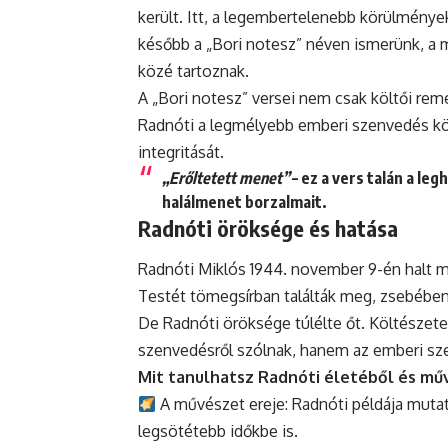
került. Itt, a legembertelenebb körülmények 
később a „Bori notesz” néven ismerünk, a 
közé tartoznak.
A „Bori notesz” versei nem csak költői 
Radnóti a legmélyebb emberi szenvedés kö
integritását.
„Erőltetett menet”
– ez a vers talán a le
halálmenet borzalmait.
Radnóti öröksége és hatása
Radnóti Miklós 1944. november 9-én halt 
Testét tömegsírban találták meg, zsebében 
De Radnóti öröksége túlélte őt. Költészete
szenvedésről szólnak, hanem az emberi sze
Mit tanulhatsz Radnóti életéből és m
A művészet ereje: Radnóti példája mutat
legsötétebb időkbe is.