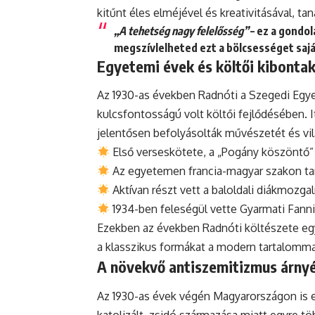
kitűnt éles elméjével és kreativitásával, ta
„A tehetség nagy felelősség”
– ez a gondol
megszívlelheted ezt a bölcsességet saj
Egyetemi évek és költői kibonta
Az 1930-as években Radnóti a Szegedi Egye
kulcsfontosságú volt költői fejlődésében. 
jelentősen befolyásolták művészetét és vi
Első verseskötete, a „Pogány köszöntő”
Az egyetemen francia-magyar szakon ta
Aktívan részt vett a baloldali diákmozg
1934-ben feleségül vette Gyarmati Fanni
Ezekben az években Radnóti költészete egy
a klasszikus formákat a modern tartalommal
A növekvő antiszemitizmus árny
Az 1930-as évek végén Magyarországon is e
katolizált, zsidó származása miatt egyre 