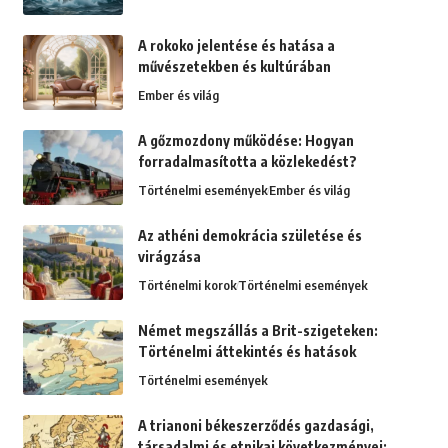
A rokoko jelentése és hatása a
művészetekben és kultúrában
Ember és világ
A gőzmozdony működése: Hogyan
forradalmasította a közlekedést?
Történelmi események
Ember és világ
Az athéni demokrácia születése és
virágzása
Történelmi korok
Történelmi események
Német megszállás a Brit-szigeteken:
Történelmi áttekintés és hatások
Történelmi események
A trianoni békeszerződés gazdasági,
társadalmi és etnikai következményei: