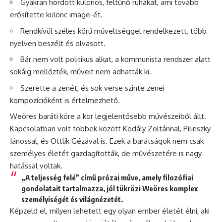
Gyakran hordott különös, feltűnő ruhákat, ami tovább
erősítette különc image-ét.
Rendkívül széles körű műveltséggel rendelkezett, több
nyelven beszélt és olvasott.
Bár nem volt politikus alkat, a kommunista rendszer alatt
sokáig mellőzték, műveit nem adhatták ki.
Szerette a zenét, és sok verse szinte zenei
kompozícióként is értelmezhető.
Weöres baráti köre a kor legjelentősebb művészeiből állt.
Kapcsolatban volt többek között Kodály Zoltánnal, Pilinszky
Jánossal, és Ottlik Gézával is. Ezek a barátságok nem csak
személyes életét gazdagították, de művészetére is nagy
hatással voltak.
„A teljesség felé” című prózai műve, amely filozófiai
gondolatait tartalmazza, jól tükrözi Weöres komplex
személyiségét és világnézetét.
Képzeld el, milyen lehetett egy olyan ember életét élni, aki