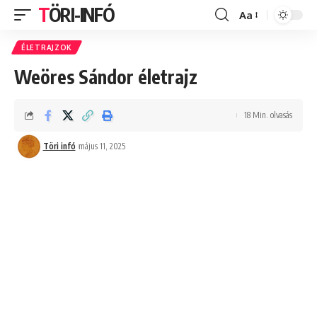
TÖRI-INFÓ
Aa
Font
Resizer
ÉLETRAJZOK
Weöres Sándor életrajz
18 Min. olvasás
Töri infó
május 11, 2025