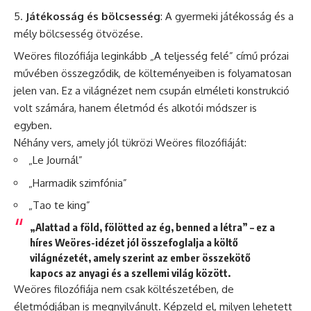
Játékosság és bölcsesség
: A gyermeki játékosság és a
mély bölcsesség ötvözése.
Weöres filozófiája leginkább „A teljesség felé” című prózai
művében összegződik, de költeményeiben is folyamatosan
jelen van. Ez a világnézet nem csupán elméleti konstrukció
volt számára, hanem életmód és alkotói módszer is
egyben.
Néhány vers, amely jól tükrözi Weöres filozófiáját:
„Le Journál”
„Harmadik szimfónia”
„Tao te king”
„Alattad a föld, fölötted az ég, benned a létra” – ez a
híres Weöres-idézet jól összefoglalja a költő
világnézetét, amely szerint az ember összekötő
kapocs az anyagi és a szellemi világ között.
Weöres filozófiája nem csak költészetében, de
életmódjában is megnyilvánult. Képzeld el, milyen lehetett