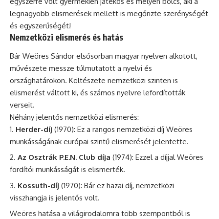
egyszerre volt gyermekien játékos és mélyen bölcs, aki a
legnagyobb elismerések mellett is megőrizte szerénységét
és egyszerűségét!
Nemzetközi elismerés és hatás
Bár Weöres Sándor elsősorban magyar nyelven alkotott,
művészete messze túlmutatott a nyelvi és
országhatárokon. Költészete nemzetközi szinten is
elismerést váltott ki, és számos nyelvre lefordították
verseit.
Néhány jelentős nemzetközi elismerés:
Herder-díj
(1970): Ez a rangos nemzetközi díj Weöres
munkásságának európai szintű elismerését jelentette.
Az Osztrák P.E.N. Club díja
(1974): Ezzel a díjjal Weöres
fordítói munkásságát is elismerték.
Kossuth-díj
(1970): Bár ez hazai díj, nemzetközi
visszhangja is jelentős volt.
Weöres hatása a világirodalomra több szempontból is