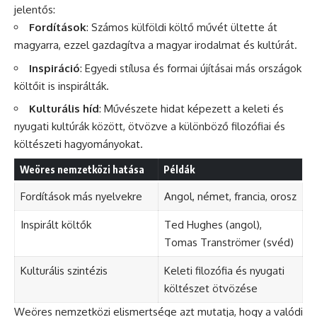
jelentős:
Fordítások
: Számos külföldi költő művét ültette át
magyarra, ezzel gazdagítva a magyar irodalmat és kultúrát.
Inspiráció
: Egyedi stílusa és formai újításai más országok
költőit is inspirálták.
Kulturális híd
: Művészete hidat képezett a keleti és
nyugati kultúrák között, ötvözve a különböző filozófiai és
költészeti hagyományokat.
Weöres nemzetközi hatása
Példák
Fordítások más nyelvekre
Angol, német, francia, orosz
Inspirált költők
Ted Hughes (angol),
Tomas Tranströmer (svéd)
Kulturális szintézis
Keleti filozófia és nyugati
költészet ötvözése
Weöres nemzetközi elismertsége azt mutatja, hogy a valódi