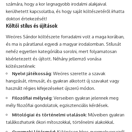
számára, hogy a kor legnagyobb irodalmi alakjaival
kerülhetett kapcsolatba, és hogy saját költészetéről írhatta
doktori értekezését!
Költői stílus és újítások
Weöres Sándor költészete forradalmi volt a maga korában,
és ma is páratlanul egyedi a magyar irodalomban. Stílusát
nehéz egyetlen kategóriába sorolni, mert folyamatosan
kísérletezett és újított. Néhány jellemző vonása
költészetének:
Nyelvi játékosság
: Weöres szerette a szavak
hangzását, ritmusát, és gyakran alkotott új szavakat vagy
használt régies kifejezéseket újszerű módon.
Filozófiai mélység
: Verseiben gyakran jelennek meg
mély filozófiai gondolatok, egzisztenciális kérdések.
Mitológiai és történelmi utalások
: Műveiben gyakran
találkozhatunk ókori mítoszokkal, történelmi alakokkal.
Gyermeki látásmód
: Különösen híres gyermekverseiről,