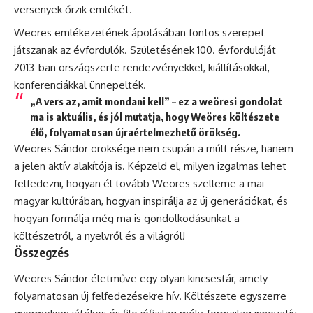
versenyek őrzik emlékét.
Weöres emlékezetének ápolásában fontos szerepet
játszanak az évfordulók. Születésének 100. évfordulóját
2013-ban országszerte rendezvényekkel, kiállításokkal,
konferenciákkal ünnepelték.
„A vers az, amit mondani kell” – ez a weöresi gondolat
ma is aktuális, és jól mutatja, hogy Weöres költészete
élő, folyamatosan újraértelmezhető örökség.
Weöres Sándor öröksége nem csupán a múlt része, hanem
a jelen aktív alakítója is. Képzeld el, milyen izgalmas lehet
felfedezni, hogyan él tovább Weöres szelleme a mai
magyar kultúrában, hogyan inspirálja az új generációkat, és
hogyan formálja még ma is gondolkodásunkat a
költészetről, a nyelvről és a világról!
Összegzés
Weöres Sándor életműve egy olyan kincsestár, amely
folyamatosan új felfedezésekre hív. Költészete egyszerre