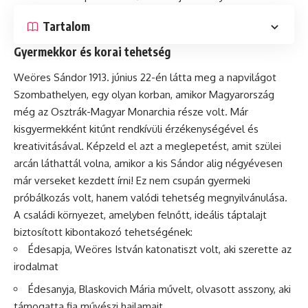
Tartalom
Gyermekkor és korai tehetség
Weöres Sándor 1913. június 22-én látta meg a napvilágot
Szombathelyen, egy olyan korban, amikor Magyarország
még az Osztrák-Magyar Monarchia része volt. Már
kisgyermekként kitűnt rendkívüli érzékenységével és
kreativitásával. Képzeld el azt a meglepetést, amit szülei
arcán láthattál volna, amikor a kis Sándor alig négyévesen
már verseket kezdett írni! Ez nem csupán gyermeki
próbálkozás volt, hanem valódi tehetség megnyilvánulása.
A családi környezet, amelyben felnőtt, ideális táptalajt
biztosított kibontakozó tehetségének:
Édesapja, Weöres István katonatiszt volt, aki szerette az
irodalmat
Édesanyja, Blaskovich Mária művelt, olvasott asszony, aki
támogatta fia művészi hajlamait