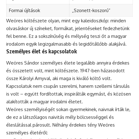
Formai újítások
„Szonett-koszorú”
Weöres költészete olyan, mint egy kaleidoszkóp: minden
olvasáskor új színeket, formákat, jelentéseket fedezhetünk
fel benne. Ez a sokszínűség és mélység teszi őt a magyar
irodalom egyik legizgalmasabb és legidőtállóbb alakjává.
Személyes élet és kapcsolatok
Weöres Sándor személyes élete legalább annyira érdekes
és összetett volt, mint költészete. 1947-ben házasodott
össze Károlyi Amyval, aki maga is kiváló költő volt.
Kapcsolatuk nem csupán szerelmi, hanem szellemi társulás
is volt – együtt fordítottak, inspirálták egymást, és közösen
alakították a magyar irodalmi életet.
Weöres személyiségét sokan gyermekinek, naivnak írták le,
de ez a látszólagos naivitás mély bölcsességgel és
éleslátással párosult. Néhány érdekes tény Weöres
személyes életéről: