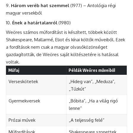
Három veréb hat szemmel
(1977) – Antológia régi
magyar versekből
Ének a határtalanról
(1980)
Weöres számos műfordítást is készített, többek között
Shakespeare, Mallarmé, Eliot és kínai költők műveiből. Ezek
a fordítások nem csak a magyar olvasóközönséget
gazdagították, de Weöres saját költészetére is hatással
voltak.
Műfaj
Példák Weöres műveiből
Verseskötetek
„Hideg van”, „Meduza”,
„Tűzkút”
Gyermekversek
„Bóbita”, „Ha a világ rigó
lenne”
Prózai művek
„A teljesség felé”
Műfordítások
Shakespeare szonettek,