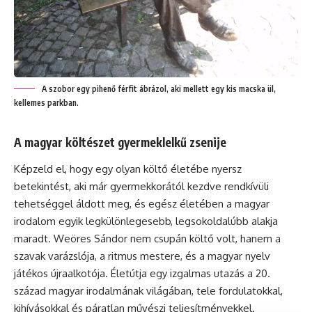
A szobor egy pihenő férfit ábrázol, aki mellett egy kis macska ül,
kellemes parkban.
A magyar költészet gyermeklelkű zsenije
Képzeld el, hogy egy olyan költő életébe nyersz
betekintést, aki már gyermekkorától kezdve rendkívüli
tehetséggel áldott meg, és egész életében a magyar
irodalom egyik legkülönlegesebb, legsokoldalúbb alakja
maradt. Weöres Sándor nem csupán költő volt, hanem a
szavak varázslója, a ritmus mestere, és a magyar nyelv
játékos újraalkotója. Életútja egy izgalmas utazás a 20.
század magyar irodalmának világában, tele fordulatokkal,
kihívásokkal és páratlan művészi teljesítményekkel.