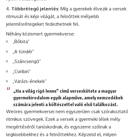
Többrétegű jelentés
: Míg a gyerekek élvezik a versek
ritmusát és képi világát, a felnőttek mélyebb
jelentésrétegeket fedezhetnek fel.
Néhány közismert gyermekverse:
„Bóbita”
„A tündér”
„Száncsengő”
„Csiribiri”
„Varázs-énekek”
„Ha a világ rigó lenne” című verseskötete a magyar
gyermekirodalom egyik alapműve, amely nemzedékek
számára jelenti a költészettel való első találkozást.
Weöres gyermekversei nem egyszerűen csak szórakoztató
ritmikus szövegek. Ezek a versek a gyermeki lélek mély
megértéséről tanúskodnak, és egyszerre szólnak a
legkisebbekhez és a felnőttekhez. Képzeld el, milyen