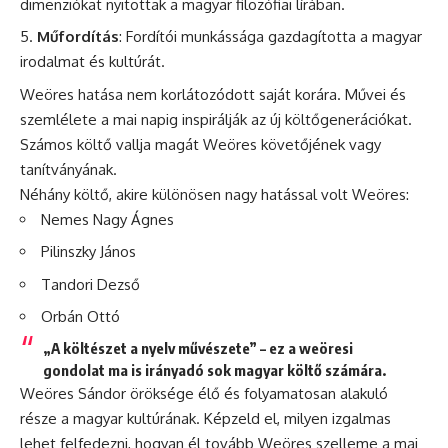
dimenziókat nyitottak a magyar filozófiai lírában.
Műfordítás
: Fordítói munkássága gazdagította a magyar
irodalmat és kultúrát.
Weöres hatása nem korlátozódott saját korára. Művei és
szemlélete a mai napig inspirálják az új költőgenerációkat.
Számos költő vallja magát Weöres követőjének vagy
tanítványának.
Néhány költő, akire különösen nagy hatással volt Weöres:
Nemes Nagy Ágnes
Pilinszky János
Tandori Dezső
Orbán Ottó
„A költészet a nyelv művészete” – ez a weöresi
gondolat ma is irányadó sok magyar költő számára.
Weöres Sándor öröksége élő és folyamatosan alakuló
része a magyar kultúrának. Képzeld el, milyen izgalmas
lehet felfedezni, hogyan él tovább Weöres szelleme a mai