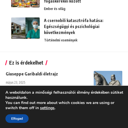
fogaskerekei között
Ember és világ
A csernobili katasztrófa hatása:
Egészségügyi és pszichológiai
következmények
Történelmi események
Ez is érdekelhet
Giuseppe Garibaldi életrajz
május 23, 2025
Az Oszmán Birodalom története
A weboldalon a minőségi felhasználói élmény érdekében sütiket
használunk.
május 8, 2025
You can find out more about which cookies we are using or
switch them off in
settings
.
Joseph Swan életrajz
Elfogad
május 13, 2025