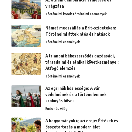
virágzása
Történelmi korok
Történelmi események
Német megszállás a Brit-szigeteken:
Történelmi áttekintés és hatások
Történelmi események
A trianoni békeszerződés gazdasági,
társadalmi és etnikai következményei:
Átfogó elemzés
Történelmi események
Az egri nők hősiessége: A vár
védelmének és a történelemnek
szoknyás hősei
Ember és világ
A hagyományok igazi ereje: Értékek és
összetartozás a modern élet