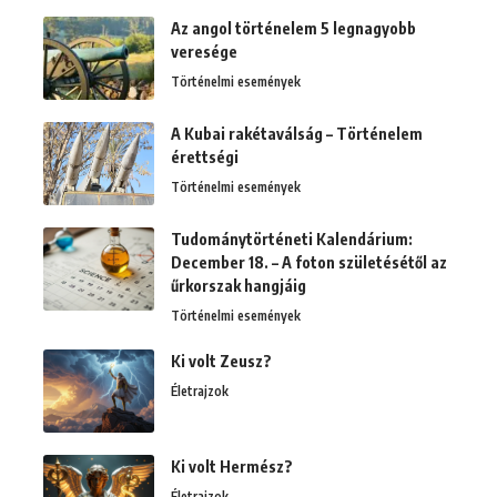
Az angol történelem 5 legnagyobb
veresége
Történelmi események
A Kubai rakétaválság – Történelem
érettségi
Történelmi események
Tudománytörténeti Kalendárium:
December 18. – A foton születésétől az
űrkorszak hangjáig
Történelmi események
Ki volt Zeusz?
Életrajzok
Ki volt Hermész?
Életrajzok