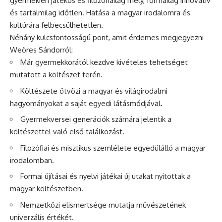
gyermekien játékos és filozófiailag mély, formailag innovatív
és tartalmilag időtlen. Hatása a magyar irodalomra és
kultúrára felbecsülhetetlen.
Néhány kulcsfontosságú pont, amit érdemes megjegyezni
Weöres Sándorról:
Már gyermekkorától kezdve kivételes tehetséget
mutatott a költészet terén.
Költészete ötvözi a magyar és világirodalmi
hagyományokat a saját egyedi látásmódjával.
Gyermekversei generációk számára jelentik a
költészettel való első találkozást.
Filozófiai és misztikus szemlélete egyedülálló a magyar
irodalomban.
Formai újításai és nyelvi játékai új utakat nyitottak a
magyar költészetben.
Nemzetközi elismertsége mutatja művészetének
univerzális értékét.