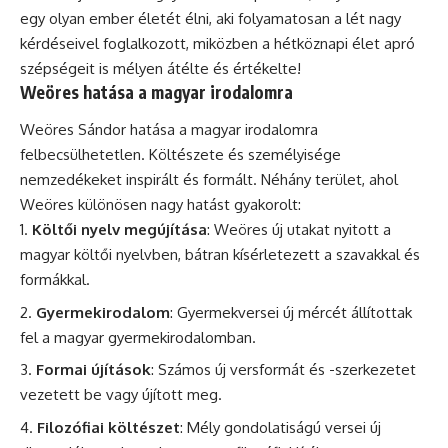
egy olyan ember életét élni, aki folyamatosan a lét nagy
kérdéseivel foglalkozott, miközben a hétköznapi élet apró
szépségeit is mélyen átélte és értékelte!
Weöres hatása a magyar irodalomra
Weöres Sándor hatása a magyar irodalomra
felbecsülhetetlen. Költészete és személyisége
nemzedékeket inspirált és formált. Néhány terület, ahol
Weöres különösen nagy hatást gyakorolt:
Költői nyelv megújítása
: Weöres új utakat nyitott a
magyar költői nyelvben, bátran kísérletezett a szavakkal és
formákkal.
Gyermekirodalom
: Gyermekversei új mércét állítottak
fel a magyar gyermekirodalomban.
Formai újítások
: Számos új versformát és -szerkezetet
vezetett be vagy újított meg.
Filozófiai költészet
: Mély gondolatiságú versei új