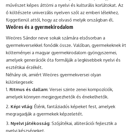
művészet képes áttörni a nyelvi és kulturális korlátokat. Az
ő költészete univerzális nyelven szól az emberi lélekhez,
függetlenül attól, hogy az olvasó melyik országban él.
Weöres és a gyermekirodalom
Weöres Sándor neve sokak számára elsősorban a
gyermekversekkel fonódik össze. Valóban, gyermekeknek írt
költeményei a magyar gyermekirodalom gyöngyszemei,
amelyek generációk óta formálják a legkisebbek nyelvi és
esztétikai érzékét.
Néhány ok, amiért Weöres gyermekversei olyan
különlegesek:
Ritmus és dallam
: Versei szinte zenei kompozíciók,
amelyek könnyen megjegyezhetők és énekelhetők.
Képi világ
: Élénk, fantáziadús képeket fest, amelyek
megragadják a gyermekek képzeletét.
Nyelvi játékosság
: Szójátékai, alliterációi fejlesztik a
nyelvi készségeket.