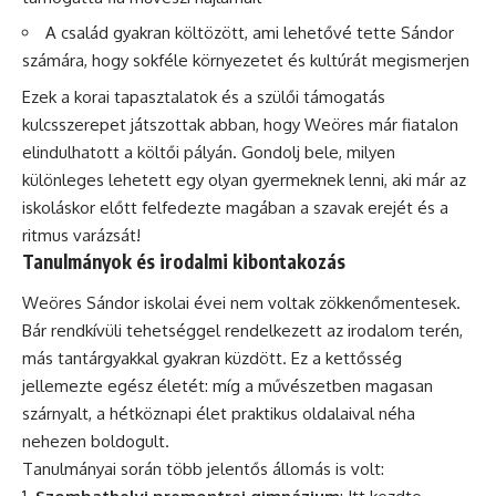
A család gyakran költözött, ami lehetővé tette Sándor
számára, hogy sokféle környezetet és kultúrát megismerjen
Ezek a korai tapasztalatok és a szülői támogatás
kulcsszerepet játszottak abban, hogy Weöres már fiatalon
elindulhatott a költői pályán. Gondolj bele, milyen
különleges lehetett egy olyan gyermeknek lenni, aki már az
iskoláskor előtt felfedezte magában a szavak erejét és a
ritmus varázsát!
Tanulmányok és irodalmi kibontakozás
Weöres Sándor iskolai évei nem voltak zökkenőmentesek.
Bár rendkívüli tehetséggel rendelkezett az irodalom terén,
más tantárgyakkal gyakran küzdött. Ez a kettősség
jellemezte egész életét: míg a művészetben magasan
szárnyalt, a hétköznapi élet praktikus oldalaival néha
nehezen boldogult.
Tanulmányai során több jelentős állomás is volt: