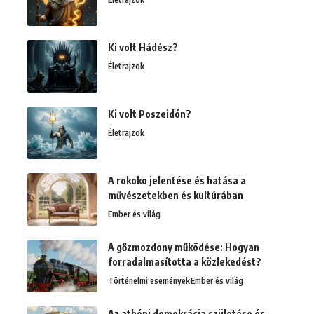
Ki volt Hádész?
Életrajzok
Ki volt Poszeidón?
Életrajzok
A rokoko jelentése és hatása a
művészetekben és kultúrában
Ember és világ
A gőzmozdony működése: Hogyan
forradalmasította a közlekedést?
Történelmi események
Ember és világ
Az athéni demokrácia születése és