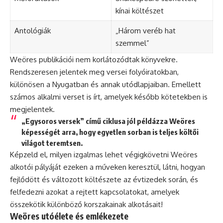
kínai költészet
Antológiák
„Három veréb hat
szemmel”
Weöres publikációi nem korlátozódtak könyvekre.
Rendszeresen jelentek meg versei folyóiratokban,
különösen a Nyugatban és annak utódlapjaiban. Emellett
számos alkalmi verset is írt, amelyek később kötetekben is
megjelentek.
„Egysoros versek” című ciklusa jól példázza Weöres
képességét arra, hogy egyetlen sorban is teljes költői
világot teremtsen.
Képzeld el, milyen izgalmas lehet végigkövetni Weöres
alkotói pályáját ezeken a műveken keresztül, látni, hogyan
fejlődött és változott költészete az évtizedek során, és
felfedezni azokat a rejtett kapcsolatokat, amelyek
összekötik különböző korszakainak alkotásait!
Weöres utóélete és emlékezete