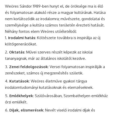
Weöres Sándor 1989-ben hunyt el, de öröksége ma is élő
és folyamatosan alakuló része a magyar kultúrának. Hatása
nem korlátozódik az irodalomra; művészete, gondolatai és
személyisége a kultúra számos területén érezteti hatását.
Néhány fontos elem Weöres utóéletéből:
Irodalmi hatás
: Költészete továbbra is inspirálja az új
költőgenerációkat.
Oktatás
: Művei szerves részét képezik az iskolai
tananyagnak, már az általános iskolától kezdve.
Zenei feldolgozások
: Versei folyamatosan inspirálják a
zenészeket, számos új megzenésítés születik.
Kutatások
: Weöres életműve gyakori tárgya
irodalomtudományi kutatásoknak és elemzéseknek.
Emlékhelyek
: Szülővárosában, Szombathelyen emlékház
őrzi emlékét.
Díjak, elismerések
: Nevét viselő irodalmi díjak és