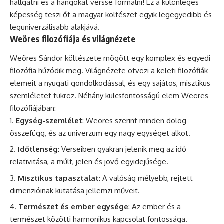
hallgatni és a hangokat verssé formálni! Ez a különleges
képesség teszi őt a magyar költészet egyik legegyedibb és
leguniverzálisabb alakjává.
Weöres filozófiája és világnézete
Weöres Sándor költészete mögött egy komplex és egyedi
filozófia húzódik meg. Világnézete ötvözi a keleti filozófiák
elemeit a nyugati gondolkodással, és egy sajátos, misztikus
szemléletet tükröz. Néhány kulcsfontosságú elem Weöres
filozófiájában:
Egység-szemlélet
: Weöres szerint minden dolog
összefügg, és az univerzum egy nagy egységet alkot.
Időtlenség
: Verseiben gyakran jelenik meg az idő
relativitása, a múlt, jelen és jövő egyidejűsége.
Misztikus tapasztalat
: A valóság mélyebb, rejtett
dimenzióinak kutatása jellemzi műveit.
Természet és ember egysége
: Az ember és a
természet közötti harmonikus kapcsolat fontossága.