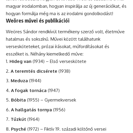
magyar irodalomban, hogyan inspirálja az új generációkat, és
hogyan formálja még ma is az irodalmi gondolkodást!
Weöres művei és publikációi
Weöres Sándor rendkívül termékeny szerző volt, életműve
hatalmas és sokszínű. Művei között találhatunk
versesköteteket, prózai írásokat, műfordításokat és
esszéket is. Néhány kiemelkedő műve:
Hideg van
(1934) – Első verseskötete
A teremtés dicsérete
(1938)
Meduza
(1944)
A fogak tornáca
(1947)
Bóbita
(1955) – Gyermekversek
A hallgatás tornya
(1956)
Tűzkút
(1964)
Psyché
(1972) – Fiktív 19. századi költőnő versei