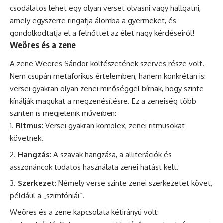
csodálatos lehet egy olyan verset olvasni vagy hallgatni,
amely egyszerre ringatja álomba a gyermeket, és
gondolkodtatja el a felnőttet az élet nagy kérdéseiről!
Weöres és a zene
A zene Weöres Sándor költészetének szerves része volt.
Nem csupán metaforikus értelemben, hanem konkrétan is:
versei gyakran olyan zenei minőséggel bírnak, hogy szinte
kínálják magukat a megzenésítésre. Ez a zeneiség több
szinten is megjelenik műveiben:
Ritmus
: Versei gyakran komplex, zenei ritmusokat
követnek.
Hangzás
: A szavak hangzása, a alliterációk és
asszonáncok tudatos használata zenei hatást kelt.
Szerkezet
: Némely verse szinte zenei szerkezetet követ,
például a „szimfóniái”.
Weöres és a zene kapcsolata kétirányú volt: