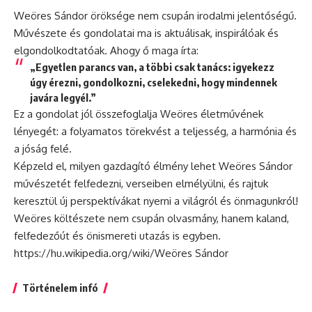
Weöres Sándor öröksége nem csupán irodalmi jelentőségű.
Művészete és gondolatai ma is aktuálisak, inspirálóak és
elgondolkodtatóak. Ahogy ő maga írta:
„Egyetlen parancs van, a többi csak tanács: igyekezz
úgy érezni, gondolkozni, cselekedni, hogy mindennek
javára legyél.”
Ez a gondolat jól összefoglalja Weöres életművének
lényegét: a folyamatos törekvést a teljesség, a harmónia és
a jóság felé.
Képzeld el, milyen gazdagító élmény lehet Weöres Sándor
művészetét felfedezni, verseiben elmélyülni, és rajtuk
keresztül új perspektívákat nyerni a világról és önmagunkról!
Weöres költészete nem csupán olvasmány, hanem kaland,
felfedezőút és önismereti utazás is egyben.
https://hu.wikipedia.org/wiki/Weöres Sándor
Történelem infó