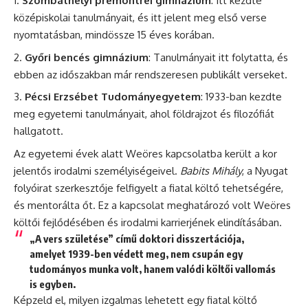
Szombathelyi premontrei gimnázium
: Itt kezdte
középiskolai tanulmányait, és itt jelent meg első verse
nyomtatásban, mindössze 15 éves korában.
Győri bencés gimnázium
: Tanulmányait itt folytatta, és
ebben az időszakban már rendszeresen publikált verseket.
Pécsi Erzsébet Tudományegyetem
: 1933-ban kezdte
meg egyetemi tanulmányait, ahol földrajzot és filozófiát
hallgatott.
Az egyetemi évek alatt Weöres kapcsolatba került a kor
jelentős irodalmi személyiségeivel.
Babits Mihály
, a Nyugat
folyóirat szerkesztője felfigyelt a fiatal költő tehetségére,
és mentorálta őt. Ez a kapcsolat meghatározó volt Weöres
költői fejlődésében és irodalmi karrierjének elindításában.
„A vers születése” című doktori disszertációja,
amelyet 1939-ben védett meg, nem csupán egy
tudományos munka volt, hanem valódi költői vallomás
is egyben.
Képzeld el, milyen izgalmas lehetett egy fiatal költő