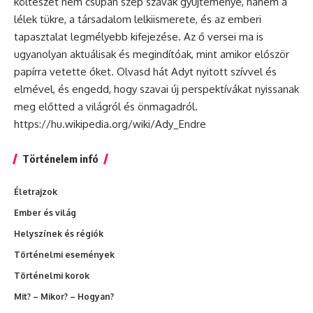
költészet nem csupán szép szavak gyűjteménye, hanem a
lélek tükre, a társadalom lelkiismerete, és az emberi
tapasztalat legmélyebb kifejezése. Az ő versei ma is
ugyanolyan aktuálisak és megindítóak, mint amikor először
papírra vetette őket. Olvasd hát Adyt nyitott szívvel és
elmével, és engedd, hogy szavai új perspektívákat nyissanak
meg előtted a világról és önmagadról.
https://hu.wikipedia.org/wiki/Ady_Endre
Történelem infó
Életrajzok
Ember és világ
Helyszínek és régiók
Történelmi események
Történelmi korok
Mit? – Mikor? – Hogyan?