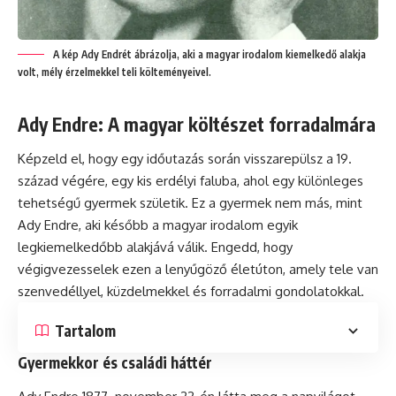
A kép Ady Endrét ábrázolja, aki a magyar irodalom kiemelkedő alakja
volt, mély érzelmekkel teli költeményeivel.
Ady Endre: A magyar költészet forradalmára
Képzeld el, hogy egy időutazás során visszarepülsz a 19.
század végére, egy kis erdélyi faluba, ahol egy különleges
tehetségű gyermek születik. Ez a gyermek nem más, mint
Ady Endre, aki később a magyar irodalom egyik
legkiemelkedőbb alakjává válik. Engedd, hogy
végigvezesselek ezen a lenyűgöző életúton, amely tele van
szenvedéllyel, küzdelmekkel és forradalmi gondolatokkal.
Tartalom
Gyermekkor és családi háttér