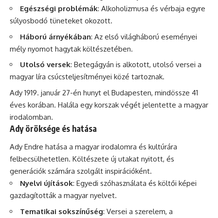
Egészségi problémák
: Alkoholizmusa és vérbaja egyre
súlyosbodó tüneteket okozott.
Háború árnyékában
: Az első világháború eseményei
mély nyomot hagytak költészetében.
Utolsó versek
: Betegágyán is alkotott, utolsó versei a
magyar líra csúcsteljesítményei közé tartoznak.
Ady 1919. január 27-én hunyt el Budapesten, mindössze 41
éves korában. Halála egy korszak végét jelentette a magyar
irodalomban.
Ady öröksége és hatása
Ady Endre hatása a magyar irodalomra és kultúrára
felbecsülhetetlen. Költészete új utakat nyitott, és
generációk számára szolgált inspirációként.
Nyelvi újítások
: Egyedi szóhasználata és költői képei
gazdagították a magyar nyelvet.
Tematikai sokszínűség
: Versei a szerelem, a