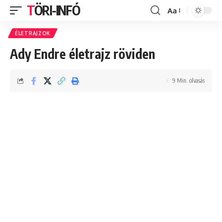
TÖRI-INFÓ
Aa
Font
Resizer
ÉLETRAJZOK
Ady Endre életrajz röviden
9 Min. olvasás