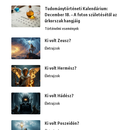
Tudománytörténeti Kalendárium:
December 18. – A foton születésétől az
űrkorszak hangjáig
Történelmi események
Ki volt Zeusz?
Életrajzok
Ki volt Hermész?
Életrajzok
Ki volt Hádész?
Életrajzok
Ki volt Poszeidón?