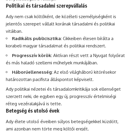
Politikai és társadalmi szerepvállalás
Ady nem csak költőként, de közéleti személyiségként is
jelentős szerepet vállalt korának társadalmi és politikai
vitáiban.
Radikális publicisztika
: Cikkeiben élesen bírálta a
korabeli magyar társadalmat és politikai rendszert.
Progresszív körök
: Aktívan részt vett a Nyugat folyóirat
és más haladó szellemi műhelyek munkájában.
Háborúellenesség
: Az első világháború kitörésekor
határozottan pacifista álláspontot képviselt.
Ady politikai nézetei és társadalomkritikája sok ellenséget
szerzett neki, de egyben egy új, progresszív értelmiségi
réteg vezéralakjává is tette.
Betegség és utolsó évek
Ady élete utolsó éveiben súlyos betegségekkel küzdött,
ami azonban nem törte meg költői erejét.