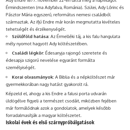
Ady Endre 1877. november 22-én látta meg a napvilágot
Érmindszenten (ma Adyfalva, Románia). Szülei, Ady Lőrinc és
Pásztor Mária egyszerű, református nemesi családból
származtak. Az ifjú Endre már korán megmutatta kivételes
tehetségét és érzékenységét.
Szülőföld hatása
: Az Érmelléki táj, a kis falu hangulata
mély nyomot hagyott Ady költészetében.
Családi légkör
: Édesanyja rajongó szeretete és
édesapja szigorú nevelése egyaránt formálta
személyiségét.
Korai olvasmányok
: A Biblia és a népköltészet már
gyermekkorában nagy hatást gyakorolt rá.
Képzeld el, ahogy a kis Endre a falusi porta udvarán
üldögélve figyeli a természet csodáit, miközben fejében
már formálódnak azok a gondolatok, amelyek később
forradalmasítják a magyar költészetet.
Iskolai évek és első szárnypróbálgatások