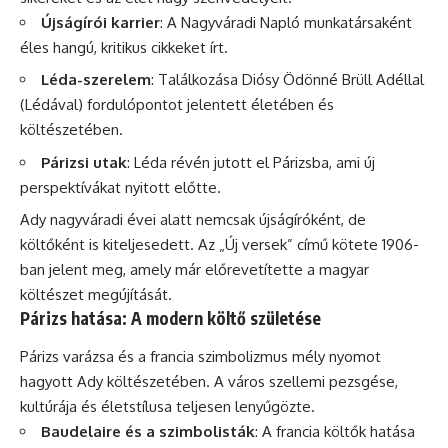
Újságírói karrier
: A Nagyváradi Napló munkatársaként
éles hangú, kritikus cikkeket írt.
Léda-szerelem
: Találkozása Diósy Ödönné Brüll Adéllal
(Lédával) fordulópontot jelentett életében és
költészetében.
Párizsi utak
: Léda révén jutott el Párizsba, ami új
perspektívákat nyitott előtte.
Ady nagyváradi évei alatt nemcsak újságíróként, de
költőként is kiteljesedett. Az „Új versek” című kötete 1906-
ban jelent meg, amely már előrevetítette a magyar
költészet megújítását.
Párizs hatása: A modern költő születése
Párizs varázsa és a francia szimbolizmus mély nyomot
hagyott Ady költészetében. A város szellemi pezsgése,
kultúrája és életstílusa teljesen lenyűgözte.
Baudelaire és a szimbolisták
: A francia költők hatása