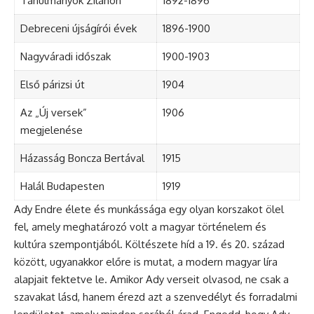
Tanulmányok Zilahon
1892-1896
Debreceni újságírói évek
1896-1900
Nagyváradi időszak
1900-1903
Első párizsi út
1904
Az „Új versek”
1906
megjelenése
Házasság
Boncza Bertával
1915
Halál Budapesten
1919
Ady Endre élete és munkássága egy olyan korszakot ölel
fel, amely meghatározó volt a magyar történelem és
kultúra szempontjából. Költészete híd a 19. és 20. század
között, ugyanakkor előre is mutat, a modern magyar líra
alapjait fektetve le. Amikor Ady verseit olvasod, ne csak a
szavakat lásd, hanem érezd azt a szenvedélyt és forradalmi