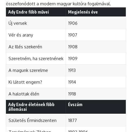
összefonódott a modern magyar kultúra fogalmával.
Ady Endre főbb művei
Megjelenés éve
Új versek
1906
Vér és arany
1907
Az Illés szekerén
1908
Szeretném, ha szeretnének
1909
A magunk szerelme
1913
Ki látott engem?
1914
A halottak élén
1918
Ady Endre életének főbb
Évszám
állomásai
Születés Érmindszenten
1877