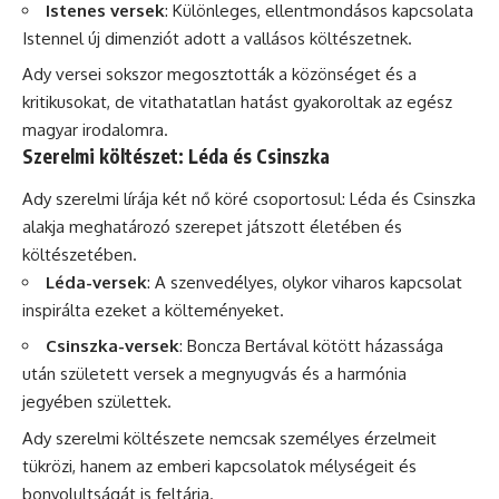
Istenes versek
: Különleges, ellentmondásos kapcsolata
Istennel új dimenziót adott a vallásos költészetnek.
Ady versei sokszor megosztották a közönséget és a
kritikusokat, de vitathatatlan hatást gyakoroltak az egész
magyar irodalomra.
Szerelmi költészet: Léda és Csinszka
Ady szerelmi lírája két nő köré csoportosul: Léda és Csinszka
alakja meghatározó szerepet játszott életében és
költészetében.
Léda-versek
: A szenvedélyes, olykor viharos kapcsolat
inspirálta ezeket a költeményeket.
Csinszka-versek
: Boncza Bertával kötött házassága
után született versek a megnyugvás és a harmónia
jegyében születtek.
Ady szerelmi költészete nemcsak személyes érzelmeit
tükrözi, hanem az emberi kapcsolatok mélységeit és
bonyolultságát is feltárja.