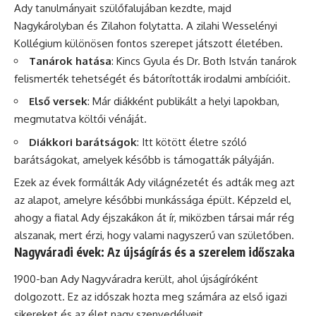
Ady tanulmányait szülőfalujában kezdte, majd
Nagykárolyban és Zilahon folytatta. A zilahi Wesselényi
Kollégium különösen fontos szerepet játszott életében.
Tanárok hatása
: Kincs Gyula és Dr. Both István tanárok
felismerték tehetségét és bátorították irodalmi ambícióit.
Első versek
: Már diákként publikált a helyi lapokban,
megmutatva költői vénáját.
Diákkori barátságok
: Itt kötött életre szóló
barátságokat, amelyek később is támogatták pályáján.
Ezek az évek formálták Ady világnézetét és adták meg azt
az alapot, amelyre későbbi munkássága épült. Képzeld el,
ahogy a fiatal Ady éjszakákon át ír, miközben társai már rég
alszanak, mert érzi, hogy valami nagyszerű van születőben.
Nagyváradi évek: Az újságírás és a szerelem időszaka
1900-ban Ady Nagyváradra került, ahol újságíróként
dolgozott. Ez az időszak hozta meg számára az első igazi
sikereket és az élet nagy szenvedélyeit.