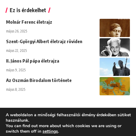
Ez is érdekelhet
Molnár Ferenc életrajz
május 26, 2025
Szent-Györgyi Albert életrajz röviden
május 22, 2025
II. János Pál pápa életrajza
május 9, 2025
Az Oszmán Birodalom története
május 8, 2025
A weboldalon a minőségi felhasználói élmény érdekében sütiket
használunk.
You can find out more about which cookies we are using or
Adatkezelési tájékoztató
switch them off in
settings
.