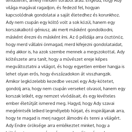
lendületet, amely minden sorából árad. Engedd, hogy Ady
világa magával ragadjon, és fedezd fel, hogyan
kapcsolódnak gondolatai a saját életedhez és korunkhoz.
Ady nem csupán egy költő volt a sok közül, hanem egy
korszakalkotó géniusz, aki mer
t
másként gondolkodni,
másként érezni és másként írni. Az ő példája arra ösztönöz,
hogy merd vállalni önmagad, merd kifejezni gondolataidat,
még akkor is, ha azok szembe mennek a megszokottal. Ady
költészete arra tanít, hogy a művészet ereje képes
megváltoztatni a világot, és hogy egyetlen ember hangja is
lehet olyan erős, hogy évszázadokon át visszhangzik.
Amikor legközelebb kezedbe veszel egy Ady-kötetet,
gondolj arra, hogy nem csupán verseket olvasol, hanem egy
korszak lelkét, egy nemzet vívódásait, és egy kivételes
ember életútját ismered meg. Hagyd, hogy Ady szavai
megérintsék lelked legmélyebb húrjait, és inspiráljanak arra,
hogy te magad is merj nagyot álmodni és tenni a világért.
Ady Endre öröksége arra emlékeztet minket, hogy a