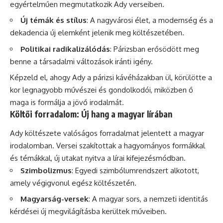
egyértelműen megmutatkozik Ady verseiben.
Új témák és stílus
: A nagyvárosi élet, a modernség és a
dekadencia új elemként jelenik meg költészetében.
Politikai radikalizálódás
: Párizsban erősödött meg
benne a társadalmi változások iránti igény.
Képzeld el, ahogy Ady a párizsi kávéházakban ül, körülötte a
kor legnagyobb művészei és gondolkodói, miközben ő
maga is formálja a jövő irodalmát.
Költői forradalom: Új hang a magyar lírában
Ady költészete valóságos forradalmat jelentett a magyar
irodalomban. Versei szakítottak a hagyományos formákkal
és témákkal, új utakat nyitva a lírai kifejezésmódban.
Szimbolizmus
: Egyedi szimbólumrendszert alkotott,
amely végigvonul egész költészetén.
Magyarság-versek
: A magyar sors, a nemzeti identitás
kérdései új megvilágításba kerültek műveiben.