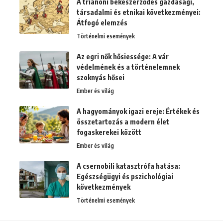
A trianoni békeszerződés gazdasági,
társadalmi és etnikai következményei:
Átfogó elemzés
Történelmi események
Az egri nők hősiessége: A vár
védelmének és a történelemnek
szoknyás hősei
Ember és világ
A hagyományok igazi ereje: Értékek és
összetartozás a modern élet
fogaskerekei között
Ember és világ
A csernobili katasztrófa hatása:
Egészségügyi és pszichológiai
következmények
Történelmi események