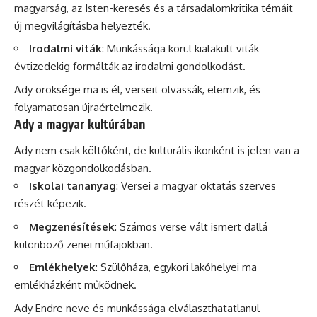
magyarság, az Isten-keresés és a társadalomkritika témáit
új megvilágításba helyezték.
Irodalmi viták
: Munkássága körül kialakult viták
évtizedekig formálták az irodalmi gondolkodást.
Ady öröksége ma is él, verseit olvassák, elemzik, és
folyamatosan újraértelmezik.
Ady a magyar kultúrában
Ady nem csak költőként, de kulturális ikonként is jelen van a
magyar közgondolkodásban.
Iskolai tananyag
: Versei a magyar oktatás szerves
részét képezik.
Megzenésítések
: Számos verse vált ismert dallá
különböző zenei műfajokban.
Emlékhelyek
: Szülőháza, egykori lakóhelyei ma
emlékházként működnek.
Ady Endre neve és munkássága elválaszthatatlanul