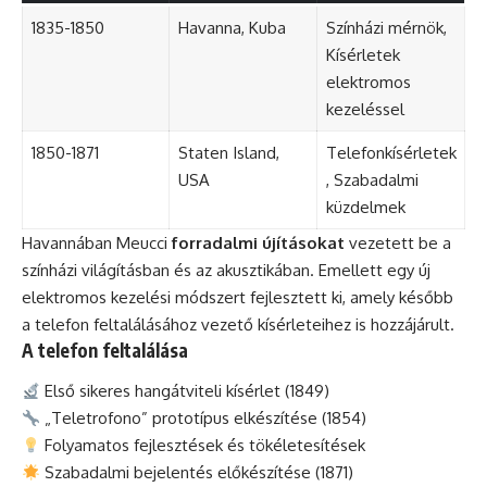
1835-1850
Havanna, Kuba
Színházi mérnök,
Kísérletek
elektromos
kezeléssel
1850-1871
Staten Island,
Telefonkísérletek
USA
, Szabadalmi
küzdelmek
Havannában Meucci
forradalmi újításokat
vezetett be a
színházi világításban és az akusztikában. Emellett egy új
elektromos kezelési módszert fejlesztett ki, amely később
a telefon feltalálásához vezető kísérleteihez is hozzájárult.
A telefon feltalálása
Első sikeres hangátviteli kísérlet (1849)
„Teletrofono” prototípus elkészítése (1854)
Folyamatos fejlesztések és tökéletesítések
Szabadalmi bejelentés előkészítése (1871)