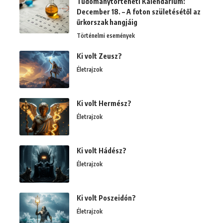
Tudománytörténeti Kalendárium:
December 18. – A foton születésétől az
űrkorszak hangjáig
Történelmi események
Ki volt Zeusz?
Életrajzok
Ki volt Hermész?
Életrajzok
Ki volt Hádész?
Életrajzok
Ki volt Poszeidón?
Életrajzok