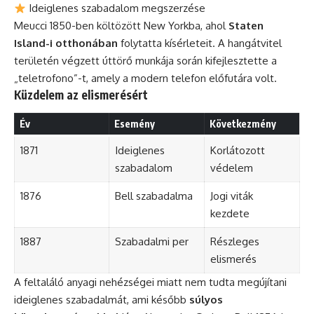
Ideiglenes szabadalom megszerzése
Meucci 1850-ben költözött New Yorkba, ahol
Staten
Island-i otthonában
folytatta kísérleteit. A hangátvitel
területén végzett úttörő munkája során kifejlesztette a
„teletrofono”-t, amely a modern telefon előfutára volt.
Küzdelem az elismerésért
Év
Esemény
Következmény
1871
Ideiglenes
Korlátozott
szabadalom
védelem
1876
Bell szabadalma
Jogi viták
kezdete
1887
Szabadalmi per
Részleges
elismerés
A feltaláló anyagi nehézségei miatt nem tudta megújítani
ideiglenes szabadalmát, ami később
súlyos