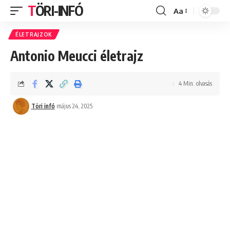
TÖRI-INFÓ
Aa
Font
Resizer
ÉLETRAJZOK
Antonio Meucci életrajz
4 Min. olvasás
Töri infó
május 24, 2025