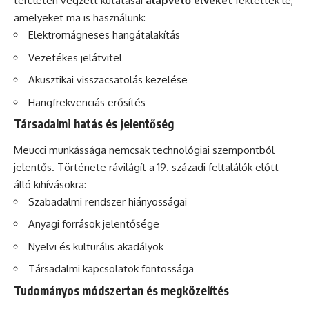
területén végzett kutatásai
alapvető elveket
fektettek le,
amelyeket ma is használunk:
Elektromágneses hangátalakítás
Vezetékes jelátvitel
Akusztikai visszacsatolás kezelése
Hangfrekvenciás erősítés
Társadalmi hatás és jelentőség
Meucci munkássága nemcsak technológiai szempontból
jelentős. Története rávilágít a 19. századi feltalálók előtt
álló kihívásokra:
Szabadalmi rendszer hiányosságai
Anyagi források jelentősége
Nyelvi és kulturális akadályok
Társadalmi kapcsolatok fontossága
Tudományos módszertan és megközelítés