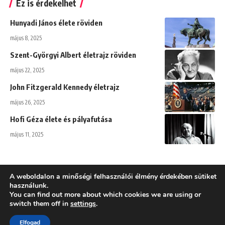
Ez is érdekelhet
Hunyadi János élete röviden
május 8, 2025
Szent-Györgyi Albert életrajz röviden
május 22, 2025
John Fitzgerald Kennedy életrajz
május 26, 2025
Hofi Géza élete és pályafutása
május 11, 2025
A weboldalon a minőségi felhasználói élmény érdekében sütiket
használunk.
You can find out more about which cookies we are using or
Adatkezelési tájékoztató
switch them off in
settings
.
Töri-infó - 2025 - Minden jog fenntartva! - Történelem, történelmi
Elfogad