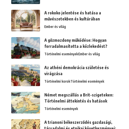
A rokoko jelentése és hatása a
művészetekben és kultúrában
Ember és világ
A gőzmozdony működése: Hogyan
forradalmasította a közlekedést?
Történelmi események
Ember és világ
Az athéni demokrácia születése és
virágzása
Történelmi korok
Történelmi események
Német megszállás a Brit-szigeteken:
Történelmi áttekintés és hatások
Történelmi események
A trianoni békeszerződés gazdasági,
társadalmi és etnikai következményei: