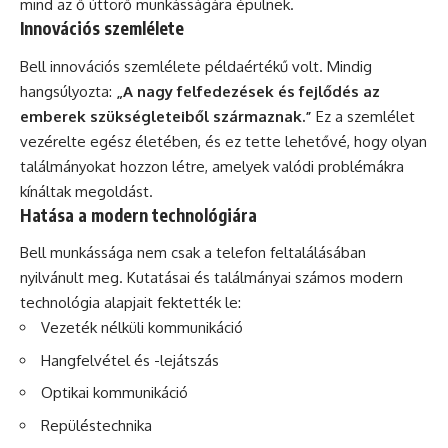
mind az ő úttörő munkásságára épülnek.
Innovációs szemlélete
Bell innovációs szemlélete példaértékű volt. Mindig
hangsúlyozta:
„A nagy felfedezések és fejlődés az
emberek szükségleteiből származnak.”
Ez a szemlélet
vezérelte egész életében, és ez tette lehetővé, hogy olyan
találmányokat hozzon létre, amelyek valódi problémákra
kínáltak megoldást.
Hatása a modern technológiára
Bell munkássága nem csak a telefon feltalálásában
nyilvánult meg. Kutatásai és találmányai számos modern
technológia alapjait fektették le:
Vezeték nélküli kommunikáció
Hangfelvétel és -lejátszás
Optikai kommunikáció
Repüléstechnika