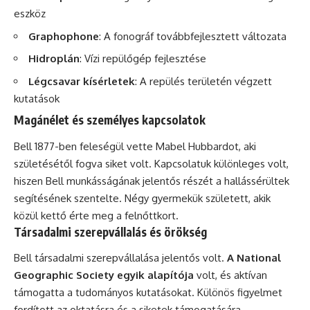
eszköz
Graphophone
: A fonográf továbbfejlesztett változata
Hidroplán
: Vízi repülőgép fejlesztése
Légcsavar kísérletek
: A repülés területén végzett
kutatások
Magánélet és személyes kapcsolatok
Bell 1877-ben feleségül vette Mabel Hubbardot, aki
születésétől fogva siket volt. Kapcsolatuk különleges volt,
hiszen Bell munkásságának jelentős részét a hallássérültek
segítésének szentelte. Négy gyermekük született, akik
közül kettő érte meg a felnőttkort.
Társadalmi szerepvállalás és örökség
Bell társadalmi szerepvállalása jelentős volt.
A National
Geographic Society egyik alapítója
volt, és aktívan
támogatta a tudományos kutatásokat. Különös figyelmet
fordított az oktatásra és a siketek támogatására.