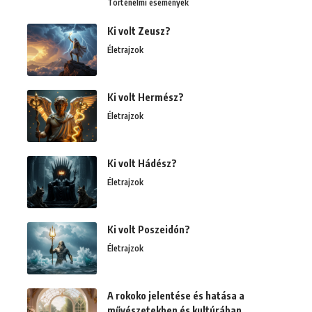
Történelmi események
Ki volt Zeusz?
Életrajzok
Ki volt Hermész?
Életrajzok
Ki volt Hádész?
Életrajzok
Ki volt Poszeidón?
Életrajzok
A rokoko jelentése és hatása a
művészetekben és kultúrában