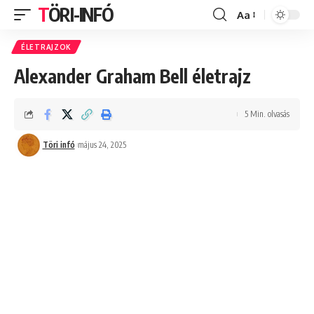
TÖRI-INFÓ
Aa
Font
Resizer
ÉLETRAJZOK
Alexander Graham Bell életrajz
5 Min. olvasás
Töri infó
május 24, 2025