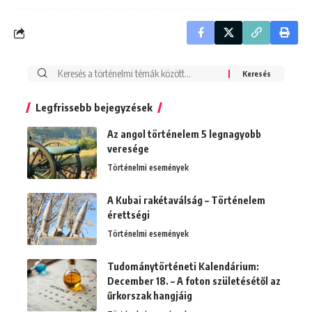
Search
for:
Legfrissebb bejegyzések
Az angol történelem 5 legnagyobb
veresége
Történelmi események
A Kubai rakétaválság – Történelem
érettségi
Történelmi események
Tudománytörténeti Kalendárium:
December 18. – A foton születésétől az
űrkorszak hangjáig