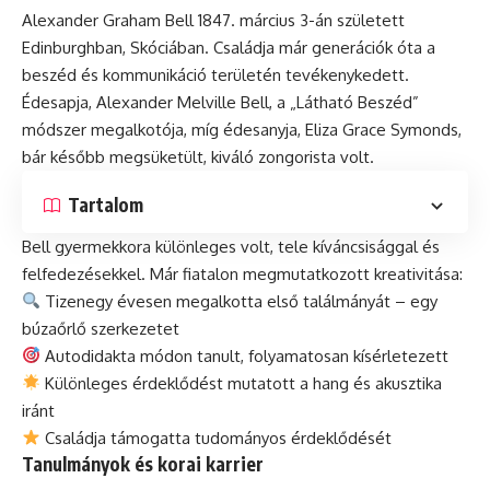
Alexander Graham Bell 1847. március 3-án született
Edinburghban, Skóciában. Családja már generációk óta a
beszéd és kommunikáció területén tevékenykedett.
Édesapja, Alexander Melville Bell, a „Látható Beszéd”
módszer megalkotója, míg édesanyja, Eliza Grace Symonds,
bár később megsüketült, kiváló zongorista volt.
Tartalom
Bell gyermekkora különleges volt, tele kíváncsisággal és
felfedezésekkel. Már fiatalon megmutatkozott kreativitása:
Tizenegy évesen megalkotta első találmányát – egy
búzaőrlő szerkezetet
Autodidakta módon tanult, folyamatosan kísérletezett
Különleges érdeklődést mutatott a hang és akusztika
iránt
Családja támogatta tudományos érdeklődését
Tanulmányok és korai karrier