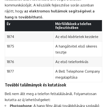
kommunikációját. A készülék fejlesztése során azonban
rájött, hogy
az elektromos hullámok segítségével a
hang is továbbítható
.
Év
Mérföldkövek a telefon
fejlesztésében
1874
Az első kísérletek kezdete
1875
A hangátvitel első sikeres
tesztje
1876
Az első telefonhívás
1877
A Bell Telephone Company
megalapítása
További találmányok és kutatások
Bell nem állt meg a telefon feltalálásánál. Folyamatosan
kutatta az új lehetőségeket:
Photophone
: A hang fény általi továbbítására szolgáló