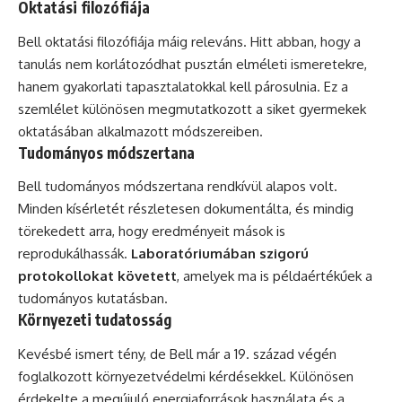
Oktatási filozófiája
Bell oktatási filozófiája máig releváns. Hitt abban, hogy a
tanulás nem korlátozódhat pusztán elméleti ismeretekre,
hanem gyakorlati tapasztalatokkal kell párosulnia. Ez a
szemlélet különösen megmutatkozott a siket gyermekek
oktatásában alkalmazott módszereiben.
Tudományos módszertana
Bell tudományos módszertana rendkívül alapos volt.
Minden kísérletét részletesen dokumentálta, és mindig
törekedett arra, hogy eredményeit mások is
reprodukálhassák.
Laboratóriumában szigorú
protokollokat követett
, amelyek ma is példaértékűek a
tudományos kutatásban.
Környezeti tudatosság
Kevésbé ismert tény, de Bell már a 19. század végén
foglalkozott környezetvédelmi kérdésekkel. Különösen
érdekelte a megújuló energiaforrások használata és a