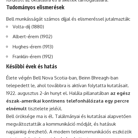
Tudományos elismerések
Bell munkásságát számos díjjal és elismeréssel jutalmazták:
Volta-díj (1880)
Albert-érem (1902)
Hughes-érem (1913)
Franklin-érem (1912)
Későbbi évek és hatás
Élete végén Bell Nova Scotia-ban, Beinn Bhreagh-ban
telepedett le, ahol továbbra is aktívan folytatta kutatásait.
1922. augusztus 2-án hunyt el. Halála pillanatában
az egész
észak-amerikai kontinens telefonhálózata egy percre
elnémult
tisztelete jeléül.
Bell öröksége ma is él. Találmányai és kutatásai alapvetően
megváltoztatták a kommunikáció módját, és hatásuk
napjainkig érezhető. A modern telekommunikációs eszközök