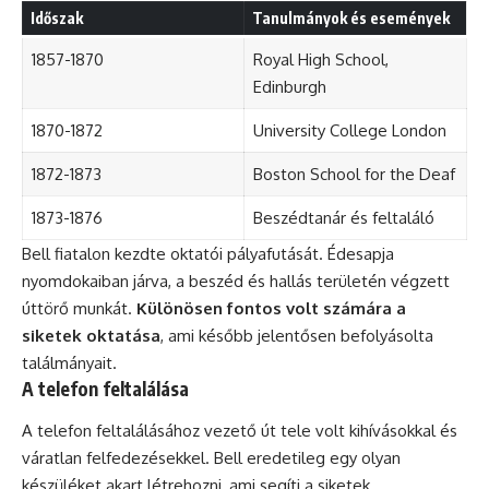
Időszak
Tanulmányok és események
1857-1870
Royal High School,
Edinburgh
1870-1872
University College London
1872-1873
Boston School for the Deaf
1873-1876
Beszédtanár és feltaláló
Bell fiatalon kezdte oktatói pályafutását. Édesapja
nyomdokaiban járva, a beszéd és hallás területén végzett
úttörő munkát.
Különösen fontos volt számára a
siketek oktatása
, ami később jelentősen befolyásolta
találmányait.
A telefon feltalálása
A telefon feltalálásához vezető út tele volt kihívásokkal és
váratlan felfedezésekkel. Bell eredetileg egy olyan
készüléket akart létrehozni, ami segíti a siketek