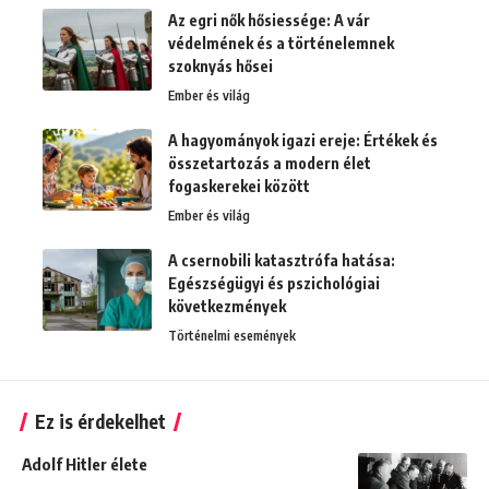
Az egri nők hősiessége: A vár
védelmének és a történelemnek
szoknyás hősei
Ember és világ
A hagyományok igazi ereje: Értékek és
összetartozás a modern élet
fogaskerekei között
Ember és világ
A csernobili katasztrófa hatása:
Egészségügyi és pszichológiai
következmények
Történelmi események
Ez is érdekelhet
Adolf Hitler élete