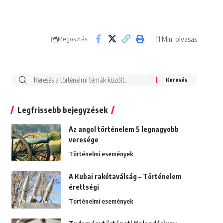
11 Min. olvasás
Megosztás
Search
for:
Legfrissebb bejegyzések
Az angol történelem 5 legnagyobb
veresége
Történelmi események
A Kubai rakétaválság – Történelem
érettségi
Történelmi események