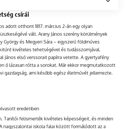
tség csírái
s adott otthont 1817. március 2-án egy olyan
üszkeségévé vált. Arany János szerény körülmények
any György és Megyeri Sára – egyszerű földműves
itűnt kivételes tehetségével és tudásszomjával.
tal János első verssorait papírra vetette. A gyertyafény
ben ő lázasan rótta a sorokat. Már ekkor megmutatkozott
vi gazdagság, ami később egész életművét jellemezte.
olvasott eredetiben
. Tanítói felismerték kivételes képességeit, és minden
nagyszalontai iskola falai között formálódott az a