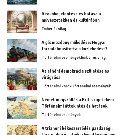
A rokoko jelentése és hatása a
művészetekben és kultúrában
Ember és világ
A gőzmozdony működése: Hogyan
forradalmasította a közlekedést?
Történelmi események
Ember és világ
Az athéni demokrácia születése és
virágzása
Történelmi korok
Történelmi események
Német megszállás a Brit-szigeteken:
Történelmi áttekintés és hatások
Történelmi események
A trianoni békeszerződés gazdasági,
társadalmi és etnikai következményei: