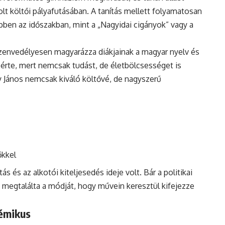
volt költői pályafutásában. A tanítás mellett folyamatosan
bben az időszakban, mint a „Nagyidai cigányok” vagy a
 szenvedélyesen magyarázza diákjainak a magyar nyelv és
 érte, mert nemcsak tudást, de életbölcsességet is
ny János nemcsak kiváló költővé, de nagyszerű
őkkel
ás és az alkotói kiteljesedés ideje volt. Bár a politikai
ő megtalálta a módját, hogy művein keresztül kifejezze
démikus