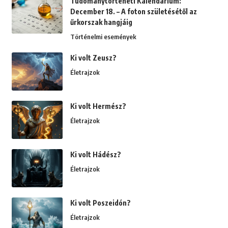
Tudománytörténeti Kalendárium:
December 18. – A foton születésétől az
űrkorszak hangjáig
Történelmi események
Ki volt Zeusz?
Életrajzok
Ki volt Hermész?
Életrajzok
Ki volt Hádész?
Életrajzok
Ki volt Poszeidón?
Életrajzok