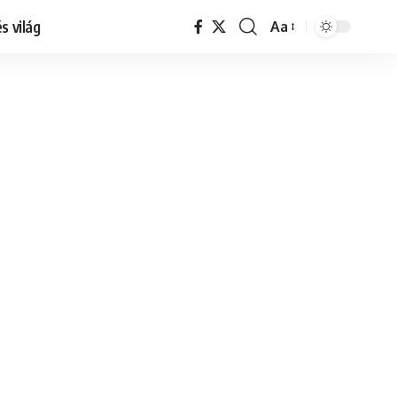
s világ
Aa
Font
Resizer