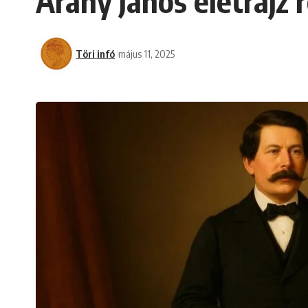
Arany János életrajz 
Töri infó
május 11, 2025