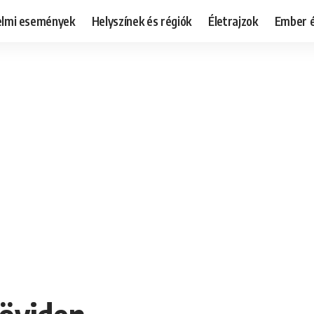
elmi események
Helyszínek és régiók
Életrajzok
Ember é