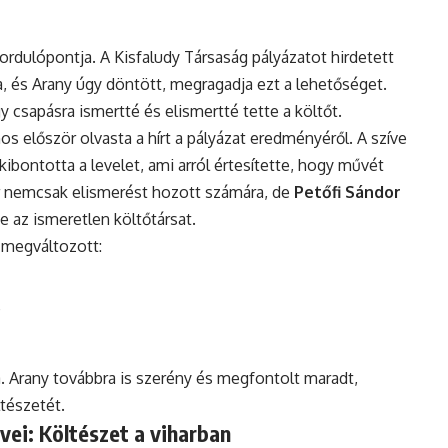
ordulópontja. A Kisfaludy Társaság pályázatot hirdetett
, és Arany úgy döntött, megragadja ezt a lehetőséget.
y csapásra ismertté és elismertté tette a költőt.
nos először olvasta a hírt a pályázat eredményéről. A szíve
bontotta a levelet, ami arról értesítette, hogy művét
er nemcsak elismerést hozott számára, de
Petőfi Sándor
te az ismeretlen költőtársat.
 megváltozott:
e
. Arany továbbra is szerény és megfontolt maradt,
tészetét.
ei: Költészet a viharban