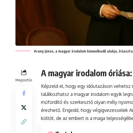
Arany János, a magyar irodalom kiemelkedő alakja, íróasztal
A magyar irodalom óriása:
Megosztás
Képzeld el, hogy egy időutazáson vehetsz 
találkozhatsz a magyar irodalom egyik legnag
műfordító és szerkesztő olyan mély nyomo
érezhető. Engedd, hogy végigvezesselek A
költőt, de az embert is a maga teljességéb