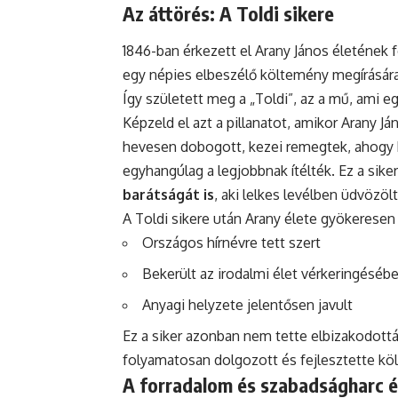
Az áttörés: A Toldi sikere
1846-ban érkezett el Arany János életének f
egy népies elbeszélő költemény megírására
Így született meg a „Toldi”, az a mű, ami eg
Képzeld el azt a pillanatot, amikor Arany Já
hevesen dobogott, kezei remegtek, ahogy ki
egyhangúlag a legjobbnak ítélték. Ez a sik
barátságát is
, aki lelkes levélben üdvözöl
A Toldi sikere után Arany élete gyökeresen
Országos hírnévre tett szert
Bekerült az irodalmi élet vérkeringéséb
Anyagi helyzete jelentősen javult
Ez a siker azonban nem tette elbizakodottá
folyamatosan dolgozott és fejlesztette köl
A forradalom és szabadságharc év