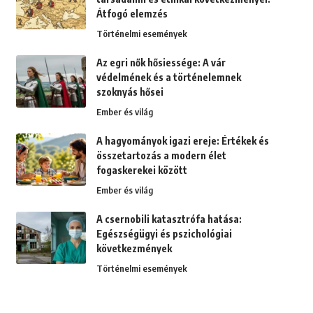
Átfogó elemzés
Történelmi események
Az egri nők hősiessége: A vár
védelmének és a történelemnek
szoknyás hősei
Ember és világ
A hagyományok igazi ereje: Értékek és
összetartozás a modern élet
fogaskerekei között
Ember és világ
A csernobili katasztrófa hatása:
Egészségügyi és pszichológiai
következmények
Történelmi események