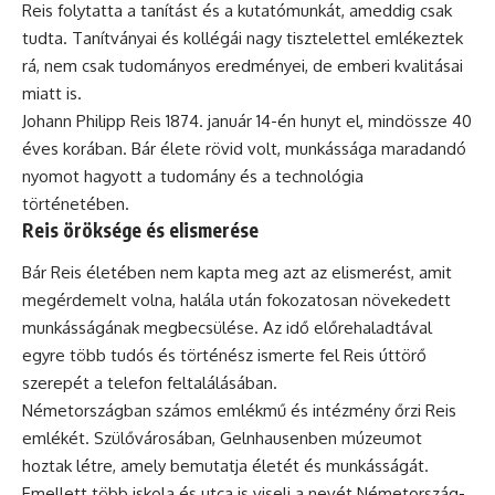
Reis folytatta a tanítást és a kutatómunkát, ameddig csak
tudta. Tanítványai és kollégái nagy tisztelettel emlékeztek
rá, nem csak tudományos eredményei, de emberi kvalitásai
miatt is.
Johann Philipp Reis 1874. január 14-én hunyt el, mindössze 40
éves korában. Bár élete rövid volt, munkássága maradandó
nyomot hagyott a tudomány és a technológia
történetében.
Reis öröksége és elismerése
Bár Reis életében nem kapta meg azt az elismerést, amit
megérdemelt volna, halála után fokozatosan növekedett
munkásságának megbecsülése. Az idő előrehaladtával
egyre több tudós és történész ismerte fel Reis úttörő
szerepét a telefon feltalálásában.
Németországban számos emlékmű és intézmény őrzi Reis
emlékét. Szülővárosában, Gelnhausenben múzeumot
hoztak létre, amely bemutatja életét és munkásságát.
Emellett több iskola és utca is viseli a nevét Németország-