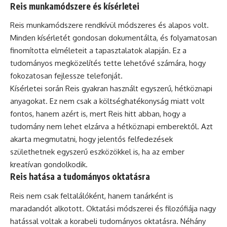
Reis munkamódszere és kísérletei
Reis munkamódszere rendkívül módszeres és alapos volt.
Minden kísérletét gondosan dokumentálta, és folyamatosan
finomította elméleteit a tapasztalatok alapján. Ez a
tudományos megközelítés tette lehetővé számára, hogy
fokozatosan fejlessze telefonját.
Kísérletei során Reis gyakran használt egyszerű, hétköznapi
anyagokat. Ez nem csak a költséghatékonyság miatt volt
fontos, hanem azért is, mert Reis hitt abban, hogy a
tudomány nem lehet elzárva a hétköznapi emberektől. Azt
akarta megmutatni, hogy jelentős felfedezések
születhetnek egyszerű eszközökkel is, ha az ember
kreatívan gondolkodik.
Reis hatása a tudományos oktatásra
Reis nem csak feltalálóként, hanem tanárként is
maradandót alkotott. Oktatási módszerei és filozófiája nagy
hatással voltak a korabeli tudományos oktatásra. Néhány