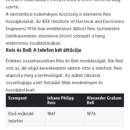
szerte.
A nemzetközi tudományos közösség is elismerte Reis
hozzájárulását. Az IEEE (Institute of Electrical and Electronics
Engineers) 1956-ban emlékművet állított Reis tiszteletére
Gelnhausenben, elismerve úttörő szerepét a hang
elektromos továbbításában.
Reis és Bell: A telefon két úttörője
Érdekes összehasonlítani Reis és Bell munkásságát. Bár Bell
volt az, aki végül kereskedelmi sikerre vitte a telefont, Reis
alapozta meg a technológiát. Az alábbi táblázat
összefoglalja a két feltaláló főbb eredményeit és
hozzájárulásait:
Szempont
Johann Philipp
Alexander Graham
Reis
Bell
Első működő
1861
1876
telefon