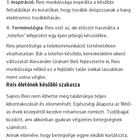
Inspiráció
: Reis munkássága inspirálta a későbbi
feltalálókat és kutatókat, hogy tovább dolgozzanak a hang
elektromos továbbításán.
Terminológia
: Reis volt az, aki először használta a
„telefon” kifejezést egy ilyen jellegű készülékre.
Reis jelentősége a telekommunikáció történetében
vitathatatlan. Bár a telefon későbbi, kereskedelmi sikerű
változatát Alexander Graham Bell fejlesztette ki, Reis
munkássága nélkül ez a fejlődés talán sokkal lassabban
ment volna végbe.
Reis életének későbbi szakasza
Sajnos Reis nem élhette meg találmánya teljes
kibontakozását és elismerését. Egészségi állapota az 1860-
as évek közepétől kezdve rohamosan romlott. Tüdőbajjal
küzdött, ami akkoriban gyakran végzetes betegségnek
számított.
Annak ellenére, hogy betegsége egyre inkább korlátozta,