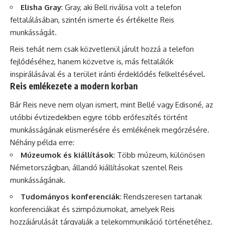
Elisha Gray
: Gray, aki Bell riválisa volt a telefon
feltalálásában, szintén ismerte és értékelte Reis
munkásságát.
Reis tehát nem csak közvetlenül járult hozzá a telefon
fejlődéséhez, hanem közvetve is, más feltalálók
inspirálásával és a terület iránti érdeklődés felkeltésével.
Reis emlékezete a modern korban
Bár Reis neve nem olyan ismert, mint Bellé vagy Edisoné, az
utóbbi évtizedekben egyre több erőfeszítés történt
munkásságának elismerésére és emlékének megőrzésére.
Néhány példa erre:
Múzeumok és kiállítások
: Több múzeum, különösen
Németországban, állandó kiállításokat szentel Reis
munkásságának.
Tudományos konferenciák
: Rendszeresen tartanak
konferenciákat és szimpóziumokat, amelyek Reis
hozzájárulását tárgyalják a telekommunikáció történetéhez.