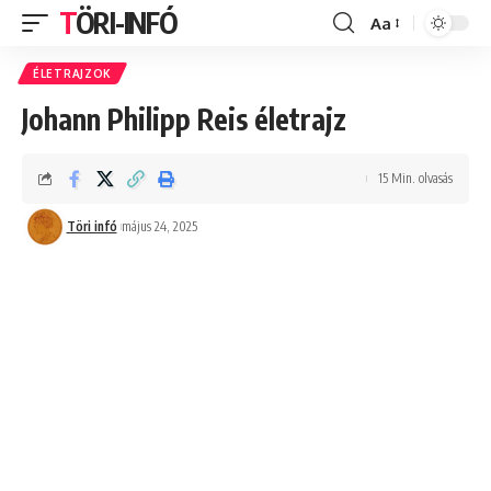
TÖRI-INFÓ
Aa
Font
Resizer
ÉLETRAJZOK
Johann Philipp Reis életrajz
15 Min. olvasás
Töri infó
május 24, 2025