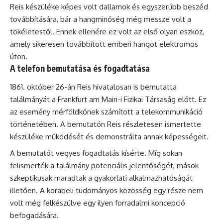
Reis készüléke képes volt dallamok és egyszerűbb beszéd
továbbítására, bár a hangminőség még messze volt a
tökéletestől. Ennek ellenére ez volt az első olyan eszköz,
amely sikeresen továbbított emberi hangot elektromos
úton.
A telefon bemutatása és fogadtatása
október 26-án Reis hivatalosan is bemutatta
találmányát a Frankfurt am Main-i Fizikai Társaság előtt. Ez
az esemény mérföldkőnek számított a telekommunikáció
történetében. A bemutatón Reis részletesen ismertette
készüléke működését és demonstrálta annak képességeit.
A bemutatót vegyes fogadtatás kísérte. Míg sokan
felismerték a találmány potenciális jelentőségét, mások
szkeptikusak maradtak a gyakorlati alkalmazhatóságát
illetően. A korabeli tudományos közösség egy része nem
volt még felkészülve egy ilyen forradalmi koncepció
befogadására.