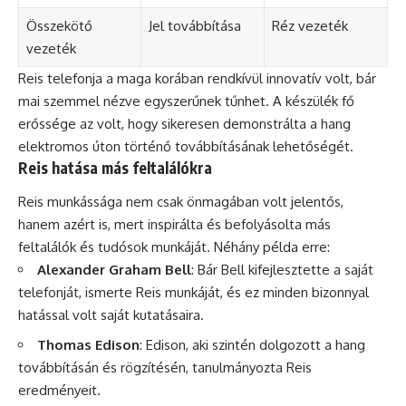
Összekötő
Jel továbbítása
Réz vezeték
vezeték
Reis telefonja a maga korában rendkívül innovatív volt, bár
mai szemmel nézve egyszerűnek tűnhet. A készülék fő
erőssége az volt, hogy sikeresen demonstrálta a hang
elektromos úton történő továbbításának lehetőségét.
Reis hatása más feltalálókra
Reis munkássága nem csak önmagában volt jelentős,
hanem azért is, mert inspirálta és befolyásolta más
feltalálók és tudósok munkáját. Néhány példa erre:
Alexander Graham Bell
: Bár Bell kifejlesztette a saját
telefonját, ismerte Reis munkáját, és ez minden bizonnyal
hatással volt saját kutatásaira.
Thomas Edison
: Edison, aki szintén dolgozott a hang
továbbításán és rögzítésén, tanulmányozta Reis
eredményeit.