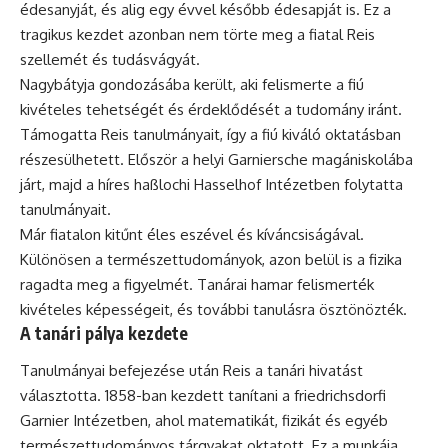
édesanyját, és alig egy évvel később édesapját is. Ez a
tragikus kezdet azonban nem törte meg a fiatal Reis
szellemét és tudásvágyát.
Nagybátyja gondozásába került, aki felismerte a fiú
kivételes tehetségét és érdeklődését a tudomány iránt.
Támogatta Reis tanulmányait, így a fiú kiváló oktatásban
részesülhetett. Először a helyi Garniersche magániskolába
járt, majd a híres haßlochi Hasselhof Intézetben folytatta
tanulmányait.
Már fiatalon kitűnt éles eszével és kíváncsiságával.
Különösen a természettudományok, azon belül is a fizika
ragadta meg a figyelmét. Tanárai hamar felismerték
kivételes képességeit, és további tanulásra ösztönözték.
A tanári pálya kezdete
Tanulmányai befejezése után Reis a tanári hivatást
választotta. 1858-ban kezdett tanítani a friedrichsdorfi
Garnier Intézetben, ahol matematikát, fizikát és egyéb
természettudományos tárgyakat oktatott. Ez a munkája