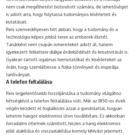
nem csak megélhetést biztosított számára, de lehetőséget
is adott arra, hogy folytassa tudományos kísérleteit és
kutatásait.
Reis szenvedélyesen hitt abban, hogy a tudomány és a
technológia képes jobbá tenni az emberek életét.
Tanárként nem csupán ismereteket adott át, hanem
igyekezett felkelteni diákjai érdeklődését és kreativitását is.
Gyakran tartott izgalmas bemutatókat és kísérleteket az
óráin, hogy szemléltesse a fizika törvényeit és inspirálja
tanítványait.
A telefon feltalálása
Reis legjelentősebb hozzájárulása a tudomány világához
kétségkívül a telefon feltalálása volt. Már az 1850-es évek
végén kezdett el foglalkozni azzal a gondolattal, hogyan
lehetne hangot elektromos úton továbbítani. Ez akkoriban
forradalmi ötletnek számított, hiszen a hang elektromos
jellé alakítása és visszaalakítása komoly kihívást jelentett.