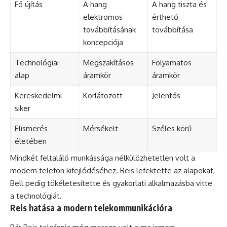
Fő újítás
A hang
A hang tiszta és
elektromos
érthető
továbbításának
továbbítása
koncepciója
Technológiai
Megszakításos
Folyamatos
alap
áramkör
áramkör
Kereskedelmi
Korlátozott
Jelentős
siker
Elismerés
Mérsékelt
Széles körű
életében
Mindkét feltaláló munkássága nélkülözhetetlen volt a
modern telefon kifejlődéséhez. Reis lefektette az alapokat,
Bell pedig tökéletesítette és gyakorlati alkalmazásba vitte
a technológiát.
Reis hatása a modern telekommunikációra