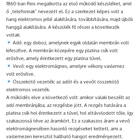
1860-ban Reis megalkotta az első működő készüléket, amit
ő „telefonnak” nevezett el. Ez a szerkezet képes volt a
hang elektromos jellé alakítására, továbbítására, majd újbóli
hanggá alakítására. A készülék fő részei a következők
voltak:
Adó: egy doboz, amelynek egyik oldalán membrán volt
kifeszítve. A membrán közepére egy platina csík volt
erősítve, amely érintkezett egy platina tűvel.
Vevő: egy elektromágnes, amelyre vékony vaslemez
volt erősítve.
Összekötő vezeték: az adót és a vevőt összekötő
elektromos vezeték.
A működés elve a következő volt: amikor valaki beszélt az
adó membránjába, az rezgésbe jött. A rezgés hatására a
platina csík hol érintkezett a tűvel, hol eltávolodott tőle, így
szakaszossá téve az áramkört. Ez a szakaszos áram a vevő
elektromágnesében hasonló rezgéseket keltett, ami a
vaslemezen keresztül hallható hangot eredményezett.