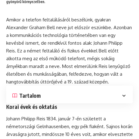
gyönyörű környezetben.
Amikor a telefon feltalálásáról beszélünk, gyakran
Alexander Graham Bell
neve jut először eszünkbe. Azonban
a kommunikációs technológia történetében van egy
kevésbé ismert, de rendkívül fontos alak: Johann Philipp
Reis. Ez a német feltaláló és fizikus évekkel Bell előtt
alkotta meg az első működő telefont, mégis sokáig
árnyékban maradt a neve. Most elmerülünk Reis lenyűgöző
életében és munkásságában, felfedezve, hogyan vált a
hangtovábbítás úttörőjévé a 19. század közepén.
Tartalom
Korai évek és oktatás
Johann Philipp Reis 1834. január 7-én született a
németországi Gelnhausenben, egy pék fiaként. Sajnos korán
árvaságra jutott, mindössze 10 éves volt, amikor elvesztette