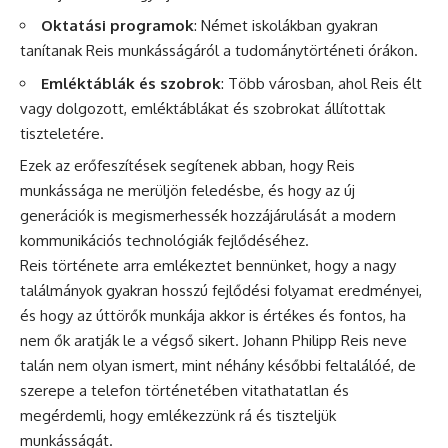
Oktatási programok
: Német iskolákban gyakran
tanítanak Reis munkásságáról a tudománytörténeti órákon.
Emléktáblák és szobrok
: Több városban, ahol Reis élt
vagy dolgozott, emléktáblákat és szobrokat állítottak
tiszteletére.
Ezek az erőfeszítések segítenek abban, hogy Reis
munkássága ne merüljön feledésbe, és hogy az új
generációk is megismerhessék hozzájárulását a modern
kommunikációs technológiák fejlődéséhez.
Reis története arra emlékeztet bennünket, hogy a nagy
találmányok gyakran hosszú fejlődési folyamat eredményei,
és hogy az úttörők munkája akkor is értékes és fontos, ha
nem ők aratják le a végső sikert. Johann Philipp Reis neve
talán nem olyan ismert, mint néhány későbbi feltalálóé, de
szerepe a telefon történetében vitathatatlan és
megérdemli, hogy emlékezzünk rá és tiszteljük
munkásságát.