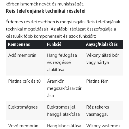
körben ismernék nevét és munkásságát.
Reis telefonjának technikai részletei
Érdemes részletesebben is megvizsgálni Reis telefonjának
technikai megoldásait. Az alábbi táblázat összefoglalja a
készülék főbb komponenseit és azok funkcióit:
Komponens
Funkció
Anyag/Kialakítás
Adó membrán
Hang felfogása
Vékony állati bőr
és rezgéssé
vagy hártya
alakítása
Platina csík és tű
Áramkör
Platina fém
megszakítása/zár
ása
Elektromágnes
Elektromos jel
Réz tekercs
hanggá alakítása
vasmaggal
Vevő membrán
Hang kibocsátása
Vékony vaslemez