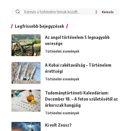
Search
for:
Legfrissebb bejegyzések
Az angol történelem 5 legnagyobb
veresége
Történelmi események
A Kubai rakétaválság – Történelem
érettségi
Történelmi események
Tudománytörténeti Kalendárium:
December 18. – A foton születésétől az
űrkorszak hangjáig
Történelmi események
Ki volt Zeusz?