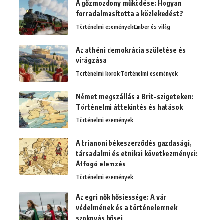
A gőzmozdony működése: Hogyan
forradalmasította a közlekedést?
Történelmi események
Ember és világ
Az athéni demokrácia születése és
virágzása
Történelmi korok
Történelmi események
Német megszállás a Brit-szigeteken:
Történelmi áttekintés és hatások
Történelmi események
A trianoni békeszerződés gazdasági,
társadalmi és etnikai következményei:
Átfogó elemzés
Történelmi események
Az egri nők hősiessége: A vár
védelmének és a történelemnek
szoknyás hősei