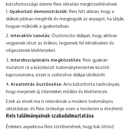
kulcsfontosságú eleme Reis oktatási megközelítésének:
Gyakorlati demonstrációk
: Reis hitt abban, hogy a
diákok jobban megértik és megjegyzik az anyagot, ha látják,
hogyan működik a gyakorlatban.
Interaktív tanulás
: Ösztönözte diákjait, hogy aktívan
vegyenek részt az órákon, tegyenek fel kérdéseket és
végezzenek kísérleteket.
Interdiszciplináris megközelítés
: Reis gyakran
mutatott rá a különböző tudományterületek közötti
kapcsolatokra, ezzel is szélesítve diákjai látókörét.
Kreativitás ösztönzése
: Arra bátorította tanítványait,
hogy merjenek új ötletekkel előállni és kísérletezni.
Ezek az elvek ma is relevánsak a modern tudományos
oktatásban, és Reis öröksége ezen a területen is érezhető.
Reis találmányainak szabadalmaztatása
Érdekes aspektusa Reis történetének, hogy bár úttörő