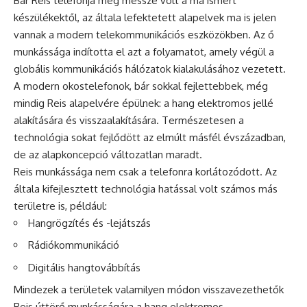
Bár Reis telefonja még messze volt a ma ismert
készülékektől, az általa lefektetett alapelvek ma is jelen
vannak a modern telekommunikációs eszközökben. Az ő
munkássága indította el azt a folyamatot, amely végül a
globális kommunikációs hálózatok kialakulásához vezetett.
A modern okostelefonok, bár sokkal fejlettebbek, még
mindig Reis alapelvére épülnek: a hang elektromos jellé
alakítására és visszaalakítására. Természetesen a
technológia sokat fejlődött az elmúlt másfél évszázadban,
de az alapkoncepció változatlan maradt.
Reis munkássága nem csak a telefonra korlátozódott. Az
általa kifejlesztett technológia hatással volt számos más
területre is, például:
Hangrögzítés és -lejátszás
Rádiókommunikáció
Digitális hangtovábbítás
Mindezek a területek valamilyen módon visszavezethetők
Reis úttörő munkásságára a hang elektromos