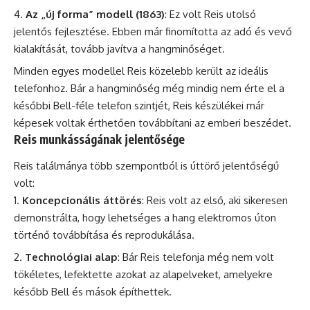
Az „új forma” modell (1863)
: Ez volt Reis utolsó
jelentős fejlesztése. Ebben már finomította az adó és vevő
kialakítását, tovább javítva a hangminőséget.
Minden egyes modellel Reis közelebb került az ideális
telefonhoz. Bár a hangminőség még mindig nem érte el a
későbbi Bell-féle telefon szintjét, Reis készülékei már
képesek voltak érthetően továbbítani az emberi beszédet.
Reis munkásságának jelentősége
Reis találmánya több szempontból is úttörő jelentőségű
volt:
Koncepcionális áttörés
: Reis volt az első, aki sikeresen
demonstrálta, hogy lehetséges a hang elektromos úton
történő továbbítása és reprodukálása.
Technológiai alap
: Bár Reis telefonja még nem volt
tökéletes, lefektette azokat az alapelveket, amelyekre
később Bell és mások építhettek.