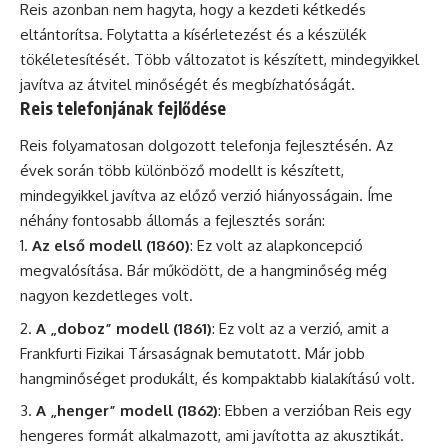
Reis azonban nem hagyta, hogy a kezdeti kétkedés
eltántorítsa. Folytatta a kísérletezést és a készülék
tökéletesítését. Több változatot is készített, mindegyikkel
javítva az átvitel minőségét és megbízhatóságát.
Reis telefonjának fejlődése
Reis folyamatosan dolgozott telefonja fejlesztésén. Az
évek során több különböző modellt is készített,
mindegyikkel javítva az előző verzió hiányosságain. Íme
néhány fontosabb állomás a fejlesztés során:
Az első modell (1860)
: Ez volt az alapkoncepció
megvalósítása. Bár működött, de a hangminőség még
nagyon kezdetleges volt.
A „doboz” modell (1861)
: Ez volt az a verzió, amit a
Frankfurti Fizikai Társaságnak bemutatott. Már jobb
hangminőséget produkált, és kompaktabb kialakítású volt.
A „henger” modell (1862)
: Ebben a verzióban Reis egy
hengeres formát alkalmazott, ami javította az akusztikát.