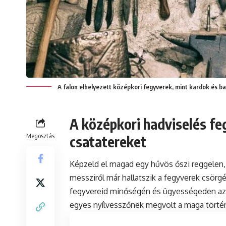
A falon elhelyezett középkori fegyverek, mint kardok és bal
A középkori hadviselés feg
Megosztás
csatatereket
Képzeld el magad egy hűvös őszi reggelen, 
messziről már hallatszik a fegyverek csörgé
fegyvereid minőségén és ügyességeden az
egyes nyílvesszőnek megvolt a maga történ