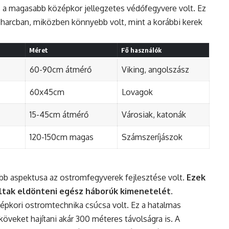
s a magasabb középkor jellegzetes védőfegyvere volt. Ez
 harcban, miközben könnyebb volt, mint a korábbi kerek
Méret
Fő használók
60-90cm átmérő
Viking, angolszász
60x45cm
Lovagok
15-45cm átmérő
Városiak, katonák
120-150cm magas
Számszeríjászok
bb aspektusa az ostromfegyverek fejlesztése volt.
Ezek
tak eldönteni egész háborúk kimenetelét
.
zépkori ostromtechnika csúcsa volt. Ez a hatalmas
öveket hajítani akár 300 méteres távolságra is. A