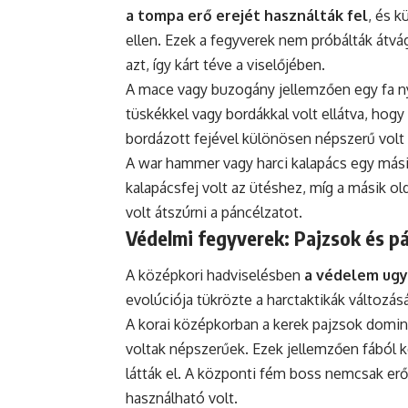
a tompa erő erejét használták fel
, és k
ellen. Ezek a fegyverek nem próbálták átvá
azt, így kárt téve a viselőjében.
A mace vagy buzogány jellemzően egy fa nyé
tüskékkel vagy bordákkal volt ellátva, hog
bordázott fejével különösen népszerű volt
A war hammer vagy harci kalapács egy mási
kalapácsfej volt az ütéshez, míg a másik 
volt átszúrni a páncélzatot.
Védelmi fegyverek: Pajzsok és p
A középkori hadviselésben
a védelem ugy
evolúciója tükrözte a harctaktikák változás
A korai középkorban a kerek pajzsok domin
voltak népszerűek. Ezek jellemzően fából k
látták el. A központi fém boss nemcsak erő
használható volt.