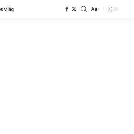
s világ
Aa
Font
Resizer