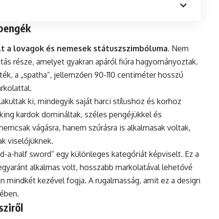
 pengék
olt a lovagok és nemesek státuszszimbóluma
. Nem
tás része, amelyet gyakran apáról fiúra hagyományoztak.
ék, a „spatha”, jellemzően 90-110 centiméter hosszú
rkolattal.
akultak ki, mindegyik saját harci stílushoz és korhoz
iking kardok domináltak, széles pengéjükkel és
k nemcsak vágásra, hanem szúrásra is alkalmasak voltak,
ak viselőjüknek.
a-half sword” egy különleges kategóriát képviselt. Ez a
egyaránt alkalmas volt, hosszabb markolatával lehetővé
n mindkét kezével fogja. A rugalmasság, amit ez a design
vében.
sziről