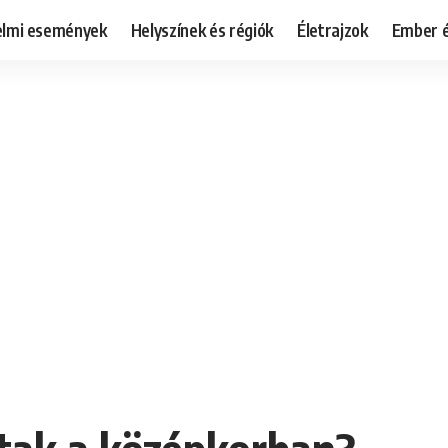
elmi események
Helyszínek és régiók
Életrajzok
Ember é