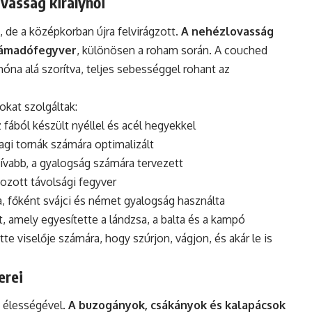
vasság királynői
, de a középkorban újra felvirágzott.
A nehézlovasság
 támadófegyver
, különösen a roham során. A couched
hóna alá szorítva, teljes sebességgel rohant az
okat szolgáltak:
 fából készült nyéllel és acél hegyekkel
vagi tornák számára optimalizált
ívabb, a gyalogság számára tervezett
yozott távolsági fegyver
a, főként svájci és német gyalogság használta
t, amely egyesítette a lándzsa, a balta és a kampó
te viselője számára, hogy szúrjon, vágjon, és akár le is
erei
 élességével.
A buzogányok, csákányok és kalapácsok