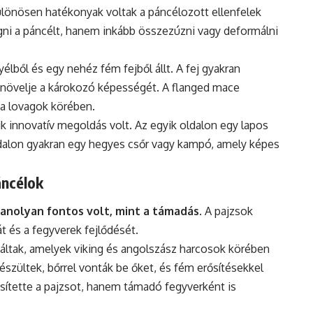
ülönösen hatékonyak voltak a páncélozott ellenfelek
gni a páncélt, hanem inkább összezúzni vagy deformálni
lből és egy nehéz fém fejből állt. A fej gyakran
y növelje a károkozó képességét. A flanged mace
 a lovagok körében.
k innovatív megoldás volt. Az egyik oldalon egy lapos
oldalon gyakran egy hegyes csőr vagy kampó, amely képes
áncélok
anolyan fontos volt, mint a támadás
. A pajzsok
át és a fegyverek fejlődését.
áltak, amelyek viking és angolszász harcosok körében
észültek, bőrrel vonták be őket, és fém erősítésekkel
sítette a pajzsot, hanem támadó fegyverként is