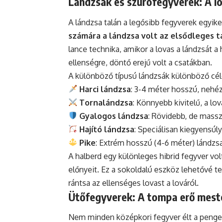
Lándzsák és szúrófegyverek: A lo
A lándzsa talán a legősibb fegyverek egyike
számára a lándzsa volt az elsődleges
lance technika, amikor a lovas a lándzsát a 
ellenségre, döntő erejű volt a csatákban.
A különböző típusú lándzsák különböző cél
Harci lándzsa
: 3-4 méter hosszú, nehéz
Tornalándzsa
: Könnyebb kivitelű, a lo
Gyalogos lándzsa
: Rövidebb, de massz
Hajító lándzsa
: Speciálisan kiegyensúl
Pike
: Extrém hosszú (4-6 méter) lándzs
A halberd egy különleges hibrid fegyver vol
előnyeit. Ez a sokoldalú eszköz lehetővé tet
rántsa az ellenséges lovast a lováról.
Ütőfegyverek: A tompa erő mest
Nem minden középkori fegyver élt a penge