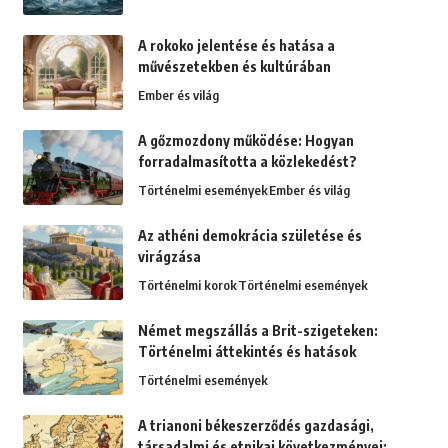
A rokoko jelentése és hatása a
művészetekben és kultúrában
Ember és világ
A gőzmozdony működése: Hogyan
forradalmasította a közlekedést?
Történelmi események
Ember és világ
Az athéni demokrácia születése és
virágzása
Történelmi korok
Történelmi események
Német megszállás a Brit-szigeteken:
Történelmi áttekintés és hatások
Történelmi események
A trianoni békeszerződés gazdasági,
társadalmi és etnikai következményei: