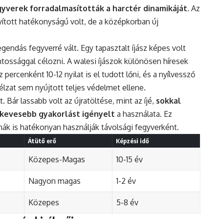
gyverek forradalmasították a harctér dinamikáját
. Az
yított hatékonyságú volt, de a középkorban új
gendás fegyverré vált. Egy tapasztalt íjász képes volt
ntossággal célozni. A walesi íjászok különösen híresek
 percenként 10-12 nyilat is el tudott lőni, és a nyílvessző
célzat sem nyújtott teljes védelmet ellene.
. Bár lassabb volt az újratöltése, mint az íjé,
sokkal
 kevesebb gyakorlást igényelt
a használata. Ez
ák is hatékonyan használják távolsági fegyverként.
Átütő erő
Képzési idő
Közepes-Magas
10-15 év
Nagyon magas
1-2 év
Közepes
5-8 év