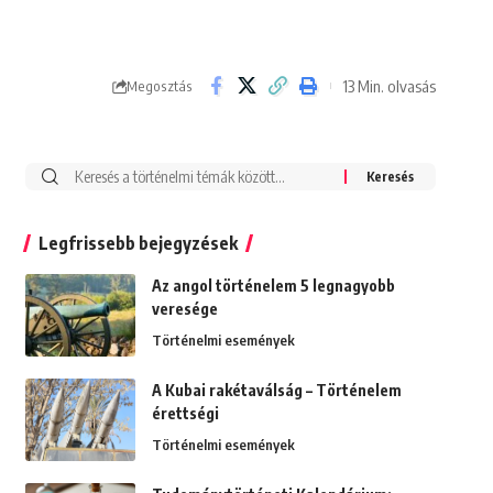
13 Min. olvasás
Megosztás
Search
for:
Legfrissebb bejegyzések
Az angol történelem 5 legnagyobb
veresége
Történelmi események
A Kubai rakétaválság – Történelem
érettségi
Történelmi események