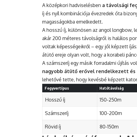
A középkori hadviselésben
a távolsági fe
íj és nyíl kombinációja évezredek óta bizon
magasságokba emelkedett.
A hosszú íj, különösen az angol longbow, le
akár 200 méteres távolságról is halálos po
voltak képességeikről – egy jól képzett íjász
átütő ereje olyan volt, hogy a korabeli pán
A számszeríj egy másik forradalmi újítás volt
nagyobb átütő erővel rendelkezett és
lehetővé tette, hogy kevésbé képzett katon
Fegyvertípus
Hatótávolság
Hosszú íj
150-250m
Számszeríj
100-200m
Rövid íj
80-150m