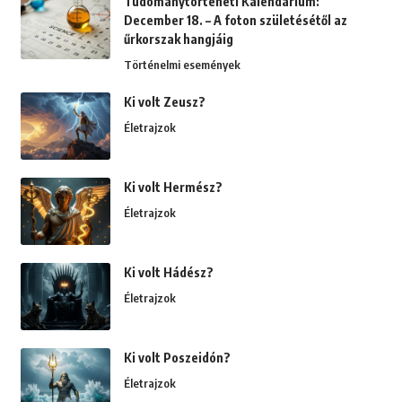
Tudománytörténeti Kalendárium:
December 18. – A foton születésétől az
űrkorszak hangjáig
Történelmi események
Ki volt Zeusz?
Életrajzok
Ki volt Hermész?
Életrajzok
Ki volt Hádész?
Életrajzok
Ki volt Poszeidón?
Életrajzok