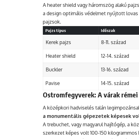
A heater shield vagy háromszög alakú pajz
a design optimális védelmet nyújtott lovas
pajzsok.
Pajzs típus
Időszak
Kerek pajzs
8-11. század
Heater shield
12-14. század
Buckler
13-16. század
Pavise
14-15. század
Ostromfegyverek: A várak rémei
A középkori hadviselés talán legimpozánsa
a monumentális gépezetek képesek vol
A trebuchet, vagy magyarul hajítógép, a kö
szerkezet képes volt 100-150 kilogrammos k