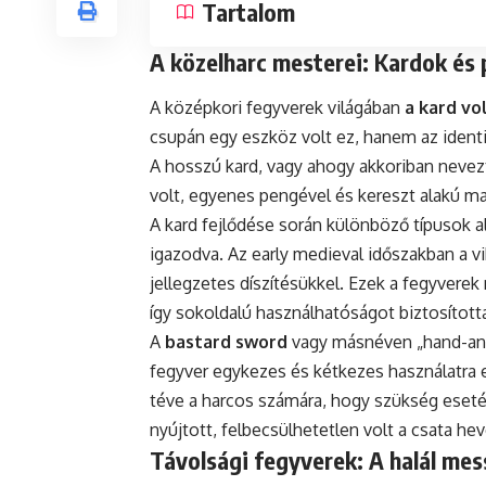
Tartalom
A közelharc mesterei: Kardok és
A középkori fegyverek világában
a kard v
csupán egy eszköz volt ez, hanem az identi
A hosszú kard, vagy ahogy akkoriban nevezt
volt, egyenes pengével és kereszt alakú ma
A kard fejlődése során különböző típusok al
igazodva. Az early medieval időszakban a v
jellegzetes díszítésükkel. Ezek a fegyvere
így sokoldalú használhatóságot biztosított
A
bastard sword
vagy másnéven „hand-and-
fegyver egykezes és kétkezes használatra 
téve a harcos számára, hogy szükség eseté
nyújtott, felbecsülhetetlen volt a csata he
Távolsági fegyverek: A halál mes