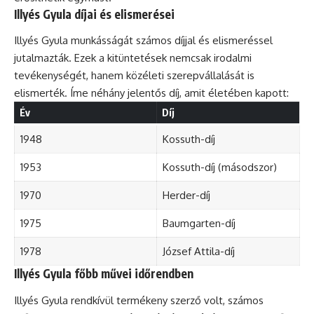
Illyés Gyula díjai és elismerései
Illyés Gyula munkásságát számos díjjal és elismeréssel
jutalmazták. Ezek a kitüntetések nemcsak irodalmi
tevékenységét, hanem közéleti szerepvállalását is
elismerték. Íme néhány jelentős díj, amit életében kapott:
Év
Díj
1948
Kossuth-díj
1953
Kossuth-díj (másodszor)
1970
Herder-díj
1975
Baumgarten-díj
1978
József Attila-díj
Illyés Gyula főbb művei időrendben
Illyés Gyula rendkívül termékeny szerző volt, számos