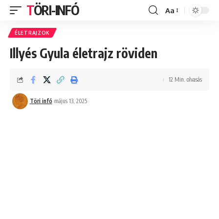
TÖRI-INFÓ
Aa
Font
Resizer
ÉLETRAJZOK
Illyés Gyula életrajz röviden
12 Min. olvasás
Töri infó
május 13, 2025