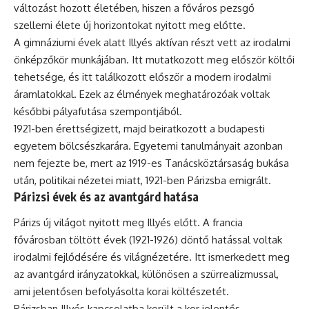
változást hozott életében, hiszen a főváros pezsgő
szellemi élete új horizontokat nyitott meg előtte.
A gimnáziumi évek alatt Illyés aktívan részt vett az irodalmi
önképzőkör munkájában. Itt mutatkozott meg először költői
tehetsége, és itt találkozott először a modern irodalmi
áramlatokkal. Ezek az élmények meghatározóak voltak
későbbi pályafutása szempontjából.
1921-ben érettségizett, majd beiratkozott a budapesti
egyetem bölcsészkarára. Egyetemi tanulmányait azonban
nem fejezte be, mert az 1919-es Tanácsköztársaság bukása
után, politikai nézetei miatt, 1921-ben Párizsba emigrált.
Párizsi évek és az avantgárd hatása
Párizs új világot nyitott meg Illyés előtt. A francia
fővárosban töltött évek (1921-1926) döntő hatással voltak
irodalmi fejlődésére és világnézetére. Itt ismerkedett meg
az avantgárd irányzatokkal, különösen a szürrealizmussal,
ami jelentősen befolyásolta korai költészetét.
Párizsban Illyés kapcsolatba került a kor jelentős