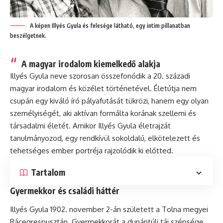
A képen Illyés Gyula és felesége látható, egy intim pillanatban
beszélgetnek.
A magyar irodalom kiemelkedő alakja
Illyés Gyula neve szorosan összefonódik a 20. századi
magyar irodalom és közélet történetével. Életútja nem
csupán egy kiváló író pályafutását tükrözi, hanem egy olyan
személyiségét, aki aktívan formálta korának szellemi és
társadalmi életét. Amikor Illyés Gyula életrajzát
tanulmányozod, egy rendkívül sokoldalú, elkötelezett és
tehetséges ember portréja rajzolódik ki előtted.
Tartalom
Gyermekkor és családi háttér
Illyés Gyula 1902. november 2-án született a Tolna megyei
Rácegrespusztán. Gyermekkorát a dunántúli táj szépsége