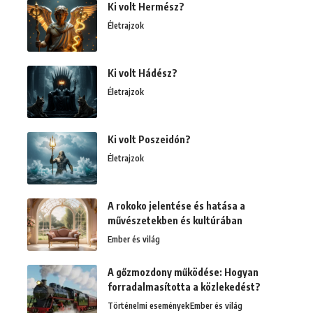
Ki volt Hermész?
Életrajzok
Ki volt Hádész?
Életrajzok
Ki volt Poszeidón?
Életrajzok
A rokoko jelentése és hatása a
művészetekben és kultúrában
Ember és világ
A gőzmozdony működése: Hogyan
forradalmasította a közlekedést?
Történelmi események
Ember és világ