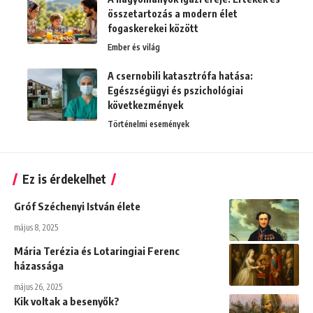
összetartozás a modern élet
fogaskerekei között
Ember és világ
A csernobili katasztrófa hatása:
Egészségügyi és pszichológiai
következmények
Történelmi események
Ez is érdekelhet
Gróf Széchenyi István élete
május 8, 2025
Mária Terézia és Lotaringiai Ferenc
házassága
május 26, 2025
Kik voltak a besenyők?