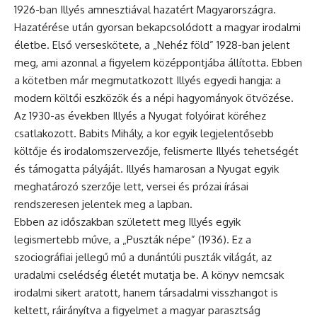
1926-ban Illyés amnesztiával hazatért Magyarországra.
Hazatérése után gyorsan bekapcsolódott a magyar irodalmi
életbe. Első verseskötete, a „Nehéz föld” 1928-ban jelent
meg, ami azonnal a figyelem középpontjába állította. Ebben
a kötetben már megmutatkozott Illyés egyedi hangja: a
modern költői eszközök és a népi hagyományok ötvözése.
Az 1930-as években Illyés a Nyugat folyóirat köréhez
csatlakozott. Babits Mihály, a kor egyik legjelentősebb
költője és irodalomszervezője, felismerte Illyés tehetségét
és támogatta pályáját. Illyés hamarosan a Nyugat egyik
meghatározó szerzője lett, versei és prózai írásai
rendszeresen jelentek meg a lapban.
Ebben az időszakban született meg Illyés egyik
legismertebb műve, a „Puszták népe” (1936). Ez a
szociográfiai jellegű mű a dunántúli puszták világát, az
uradalmi cselédség életét mutatja be. A könyv nemcsak
irodalmi sikert aratott, hanem társadalmi visszhangot is
keltett, ráirányítva a figyelmet a magyar parasztság