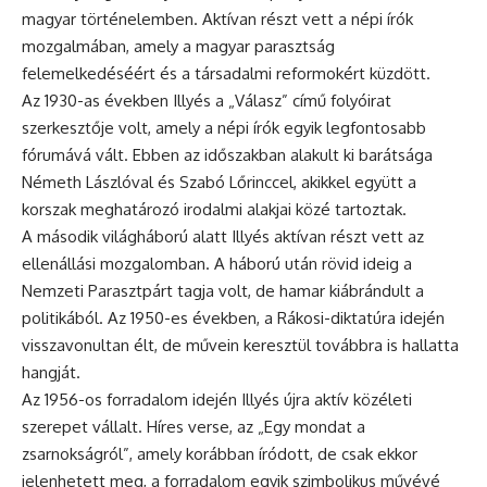
magyar történelemben. Aktívan részt vett a népi írók
mozgalmában, amely a magyar parasztság
felemelkedéséért és a társadalmi reformokért küzdött.
Az 1930-as években Illyés a „Válasz” című folyóirat
szerkesztője volt, amely a népi írók egyik legfontosabb
fórumává vált. Ebben az időszakban alakult ki barátsága
Németh Lászlóval és Szabó Lőrinccel, akikkel együtt a
korszak meghatározó irodalmi alakjai közé tartoztak.
A második világháború alatt Illyés aktívan részt vett az
ellenállási mozgalomban. A háború után rövid ideig a
Nemzeti Parasztpárt tagja volt, de hamar kiábrándult a
politikából. Az 1950-es években, a Rákosi-diktatúra idején
visszavonultan élt, de művein keresztül továbbra is hallatta
hangját.
Az 1956-os forradalom idején Illyés újra aktív közéleti
szerepet vállalt. Híres verse, az „Egy mondat a
zsarnokságról”, amely korábban íródott, de csak ekkor
jelenhetett meg, a forradalom egyik szimbolikus művévé