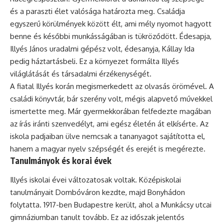
és a paraszti élet valósága határozta meg. Családja
egyszerű körülmények között élt, ami mély nyomot hagyott
benne és későbbi munkásságában is tükröződött. Édesapja,
Illyés János uradalmi gépész volt, édesanyja, Kállay Ida
pedig háztartásbeli. Ez a környezet formálta Illyés
világlátását és társadalmi érzékenységét.
A fiatal Illyés korán megismerkedett az olvasás örömével. A
családi könyvtár, bár szerény volt, mégis alapvető művekkel
ismertette meg. Már gyermekkorában felfedezte magában
az írás iránti szenvedélyt, ami egész életén át elkísérte. Az
iskola padjaiban ülve nemcsak a tananyagot sajátította el,
hanem a magyar nyelv szépségét és erejét is megérezte.
Tanulmányok és korai évek
Illyés iskolai évei változatosak voltak. Középiskolai
tanulmányait Dombóváron kezdte, majd Bonyhádon
folytatta. 1917-ben Budapestre került, ahol a Munkácsy utcai
gimnáziumban tanult tovább. Ez az időszak jelentős