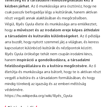
tehetség és a társadalmi felelősségvállalás kéz a
kézben járhat
. Az ő munkássága arra ösztönöz, hogy ne
csak passzív befogadója légy a kultúrának, hanem aktívan
részt vegyél annak alakításában és megőrzésében.
Végül, Illyés Gyula élete és munkássága arra emlékeztet,
hogy
a művészet és az irodalom ereje képes áthidalni
a társadalmi és kulturális különbségeket
. Az ő példája
arra buzdít, hogy nyitott szemmel járj a világban, és keress
kapcsolatot különböző kultúrák és nézőpontok között.
Illyés Gyula öröksége tehát nem csupán irodalmi kincs,
hanem
inspiráció a gondolkodásra, a társadalmi
felelősségvállalásra és a kultúra megőrzésére
. Az ő
életútja és munkássága arra bátorít, hogy te is aktívan részt
vegyél a kultúra és a társadalom formálásában, és hogy
mindig törekedj az igazság és az emberi méltóság
védelmére.
https://hu.wikipedia.org/wiki/Illyés_Gyula