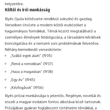
helyzetére.
Költői és írói munkásság
Illyés Gyula költészete rendkívül sokszínű és gazdag.
Verseiben ötvözte a modern költői eszközöket a
hagyományos formákkal. Témái között megtalálható a
személyes élmények feldolgozása, a társadalmi kérdések
boncolgatása és a nemzeti sors problémáinak felvetése.
Néhány kiemelkedő verseskötete:
„Szálló egek alatt” (1935)
„Rend a romokban” (1937)
„Haza a magasban” (1938)
„Egy év” (1945)
„Kézfogások” (1956)
Illyés prózai munkássága is jelentős. Regényei, novellái és
esszéi a magyar irodalom fontos alkotásai közé tartoznak.
Prózájában gyakran foglalkozott történelmi témákkal, a