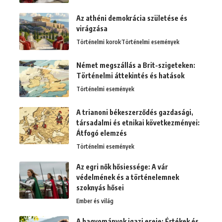
Az athéni demokrácia születése és
virágzása
Történelmi korok
Történelmi események
Német megszállás a Brit-szigeteken:
Történelmi áttekintés és hatások
Történelmi események
A trianoni békeszerződés gazdasági,
társadalmi és etnikai következményei:
Átfogó elemzés
Történelmi események
Az egri nők hősiessége: A vár
védelmének és a történelemnek
szoknyás hősei
Ember és világ
A hagyományok igazi ereje: Értékek és