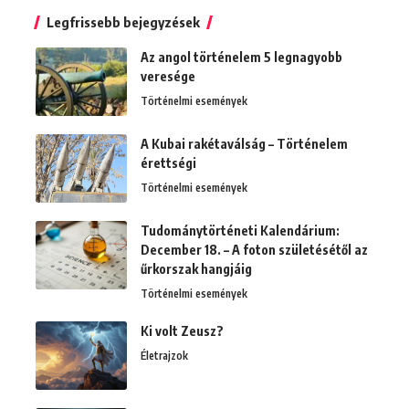
for:
Legfrissebb bejegyzések
Az angol történelem 5 legnagyobb
veresége
Történelmi események
A Kubai rakétaválság – Történelem
érettségi
Történelmi események
Tudománytörténeti Kalendárium:
December 18. – A foton születésétől az
űrkorszak hangjáig
Történelmi események
Ki volt Zeusz?
Életrajzok