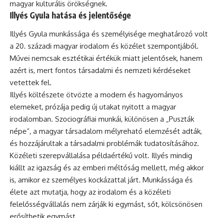
magyar kulturális örökségnek.
Illyés Gyula hatása és jelentősége
Illyés Gyula munkássága és személyisége meghatározó volt
a 20. századi magyar irodalom és közélet szempontjából.
Művei nemcsak esztétikai értékük miatt jelentősek, hanem
azért is, mert fontos társadalmi és nemzeti kérdéseket
vetettek fel.
Illyés költészete ötvözte a modern és hagyományos
elemeket, prózája pedig új utakat nyitott a magyar
irodalomban. Szociográfiai munkái, különösen a „Puszták
népe”, a magyar társadalom mélyreható elemzését adták,
és hozzájárultak a társadalmi problémák tudatosításához.
Közéleti szerepvállalása példaértékű volt. Illyés mindig
kiállt az igazság és az emberi méltóság mellett, még akkor
is, amikor ez személyes kockázattal járt. Munkássága és
élete azt mutatja, hogy az irodalom és a közéleti
felelősségvállalás nem zárják ki egymást, sőt, kölcsönösen
erősíthetik egymást.