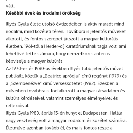
vált.
Későbbi évek és irodalmi örökség
Illyés Gyula élete utolsó évtizedeiben is aktív maradt mind
irodalmi, mind közéleti téren. Továbbra is jelentős műveket
alkotott, és fontos szerepet játszott a magyar kulturális
életben. 1961-től a Herder-díj kuratóriumának tagja volt, ami
lehetővé tette számára, hogy nemzetközi szinten is
képviselje a magyar kultúrát.
Az 1970-es és 1980-as években Illyés több jelentős művet
publikált, köztük a „Beatrice apródjai” című regényt (1979) és
a „Szembenézve” című verseskötetet (1982). Ezekben a
műveiben továbbra is foglalkozott a magyar társadalom és
kultúra kérdéseivel, valamint személyes élményeivel és
reflexióival.
Illyés Gyula 1983. április 15-én hunyt el Budapesten. Halála
nagy veszteség volt a magyar irodalom és közélet számára.
Életműve azonban tovább él, és ma is fontos része a