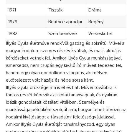
1971
Tiszták
Dráma
1979
Beatrice apródjai
Regény
1982
Szembenézve
Verseskötet
Illyés Gyula életműve rendkívül gazdag és sokrétű. Művei a
magyar irodalom szerves részévé váltak, és ma is aktuális
kérdéseket vetnek fel. Amikor Illyés Gyula munkásságával
ismerkedsz, nem csupán egy kiváló író műveit fedezed fel,
hanem egy olyan gondolkodó világát is, aki mélyen
elkötelezett volt hazája és népe sorsa iránt.
Illyés Gyula öröksége ma is él és hat. Művei továbbra is
fontos részét képezik az iskolai tananyagnak, és gyakran
idézik gondolatait közéleti vitákban. Személye és
munkássága példaként szolgál arra, hogyan lehet ötvözni az
irodalmi kiválóságot a társadalmi felelősségvállalással.
Amikor Illyés Gyula életútját tanulmányozod, egy olyan
ember portréja rajzolódik ki előtted, aki nemcsak kiváló író