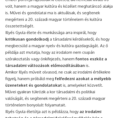
volt, hanem a magyar kultúra és közélet meghatározó alakja
is. Művei és gondolatai ma is aktuálisak, és segítenek
megérteni a 20. századi magyar történelem és kultúra
összetettségét.
Illyés Gyula élete és munkássága arra inspirál, hogy
kritikusan gondolkodj
a társadalmi kérdésekről, és hogy
megbecsüld a magyar nyelv és kultúra gazdagságát. Az ő
példája azt mutatja, hogy az irodalom nem csupán
szórakoztatás vagy önkifejezés, hanem
fontos eszköz a
társadalmi változások előmozdításában
is.
Amikor Illyés műveit olvasod, ne csak az irodalmi értékekre
figyelj, hanem próbáld meg
felfedezni azokat a mélyebb
üzeneteket és gondolatokat
is, amelyeket közvetít.
Művei gyakran tükrözik a kor társadalmi és politikai
valóságát, és segítenek megérteni a 20. századi magyar
történelem bonyolult folyamatait.
Illyés Gyula életútja azt is példázza, hogy
az irodalmi