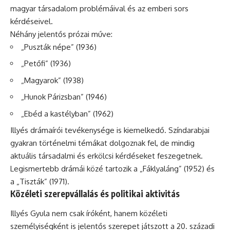
magyar társadalom problémáival és az emberi sors
kérdéseivel.
Néhány jelentős prózai műve:
„Puszták népe” (1936)
„Petőfi” (1936)
„Magyarok” (1938)
„Hunok Párizsban” (1946)
„Ebéd a kastélyban” (1962)
Illyés drámaírói tevékenysége is kiemelkedő. Színdarabjai
gyakran történelmi témákat dolgoznak fel, de mindig
aktuális társadalmi és erkölcsi kérdéseket feszegetnek.
Legismertebb drámái közé tartozik a „Fáklyaláng” (1952) és
a „Tiszták” (1971).
Közéleti szerepvállalás és politikai aktivitás
Illyés Gyula nem csak íróként, hanem közéleti
személyiségként is jelentős szerepet játszott a 20. századi