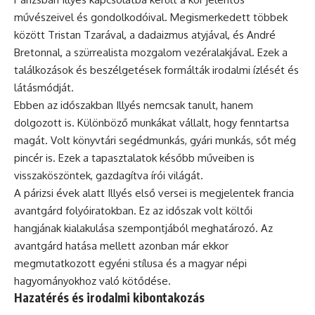
művészeivel és gondolkodóival. Megismerkedett többek
között Tristan Tzarával, a dadaizmus atyjával, és André
Bretonnal, a szürrealista mozgalom vezéralakjával. Ezek a
találkozások és beszélgetések formálták irodalmi ízlését és
látásmódját.
Ebben az időszakban Illyés nemcsak tanult, hanem
dolgozott is. Különböző munkákat vállalt, hogy fenntartsa
magát. Volt könyvtári segédmunkás, gyári munkás, sőt még
pincér is. Ezek a tapasztalatok később műveiben is
visszaköszöntek, gazdagítva írói világát.
A párizsi évek alatt Illyés első versei is megjelentek francia
avantgárd folyóiratokban. Ez az időszak volt költői
hangjának kialakulása szempontjából meghatározó. Az
avantgárd hatása mellett azonban már ekkor
megmutatkozott egyéni stílusa és a magyar népi
hagyományokhoz való kötődése.
Hazatérés és irodalmi kibontakozás