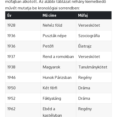
műfajban alkotott. Az alábbi táblázat néhány kiemelkedő
művét mutatja be kronológiai sorrendben:
Év
Mű címe
Műfaj
1928
Nehéz föld
Verseskötet
1936
Puszták népe
Szociográfia
1936
Petőfi
Életrajz
1937
Rend a romokban
Verseskötet
1938
Magyarok
Tanulmánykötet
1946
Hunok Párizsban
Regény
1950
Két férfi
Dráma
1952
Fáklyaláng
Dráma
1962
Ebéd a
Regény
kastélyban