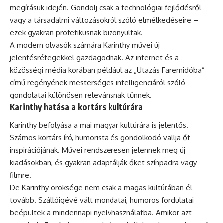
megírásuk idején. Gondolj csak a technológiai fejlődésről
vagy a társadalmi változásokról szóló elmélkedéseire –
ezek gyakran profetikusnak bizonyultak.
A modern olvasók számára Karinthy művei új
jelentésrétegekkel gazdagodnak. Az internet és a
közösségi média korában például az „Utazás Faremidóba”
című regényének mesterséges intelligenciáról szóló
gondolatai különösen relevánsnak tűnnek.
Karinthy hatása a kortárs kultúrára
Karinthy befolyása a mai magyar kultúrára is jelentős.
Számos kortárs író, humorista és gondolkodó vallja őt
inspirációjának. Művei rendszeresen jelennek meg új
kiadásokban, és gyakran adaptálják őket színpadra vagy
filmre.
De Karinthy öröksége nem csak a magas kultúrában él
tovább. Szállóigévé vált mondatai, humoros fordulatai
beépültek a mindennapi nyelvhasználatba. Amikor azt