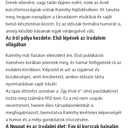
Ennek ellenére, vagy talán éppen ezért, ezek az évek
kulcsfontosságúak voltak Karinthy fejlődésében. Itt tanulta
meg, hogyan navigáljon a társadalom elvárásai és saját
belső késztetései között. Ez az időszak formálta humorát is,
amely később írásainak egyik védjegyévé vált.
Az írói pálya kezdete: Első lépések az irodalom
világában
Karinthy már fiatalon elkezdett írni. Első publikációi
tizenéves korában jelentek meg, és hamar felfigyeltek rá az
irodalmi körökben. Képzeld el azt az izgalmat és
büszkeséget, amit érezhetett, amikor először látta
nyomtatásban saját írását!
Az igazi áttörést azonban a „Így írtok ti” című paródiakötet
hozta meg számára 1912-ben. Ez a mű nem csupán
nevettetett, hanem éles társadalomkritikát is
megfogalmazott, bemutatva Karinthy kivételes képességét
a humor és a mély gondolatok ötvözésére.
A Nyugat és az irodalmi élet: Egy új korszak hajnalán