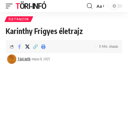
TÖRI-INFÓ
Aa
Font
Resizer
ÉLETRAJZOK
Karinthy Frigyes életrajz
11 Min. olvasás
Töri infó
május 8, 2025