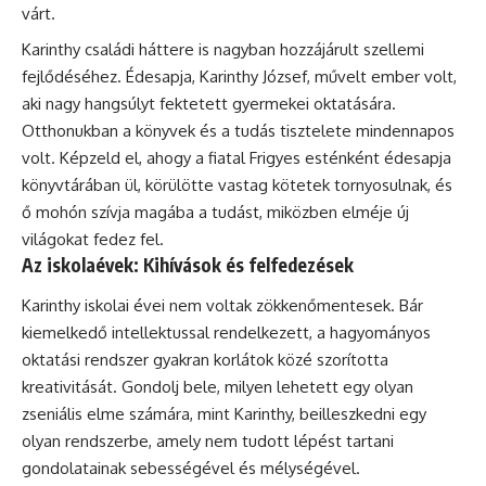
várt.
Karinthy családi háttere is nagyban hozzájárult szellemi
fejlődéséhez. Édesapja, Karinthy József, művelt ember volt,
aki nagy hangsúlyt fektetett gyermekei oktatására.
Otthonukban a könyvek és a tudás tisztelete mindennapos
volt. Képzeld el, ahogy a fiatal Frigyes esténként édesapja
könyvtárában ül, körülötte vastag kötetek tornyosulnak, és
ő mohón szívja magába a tudást, miközben elméje új
világokat fedez fel.
Az iskolaévek: Kihívások és felfedezések
Karinthy iskolai évei nem voltak zökkenőmentesek. Bár
kiemelkedő intellektussal rendelkezett, a hagyományos
oktatási rendszer gyakran korlátok közé szorította
kreativitását. Gondolj bele, milyen lehetett egy olyan
zseniális elme számára, mint Karinthy, beilleszkedni egy
olyan rendszerbe, amely nem tudott lépést tartani
gondolatainak sebességével és mélységével.