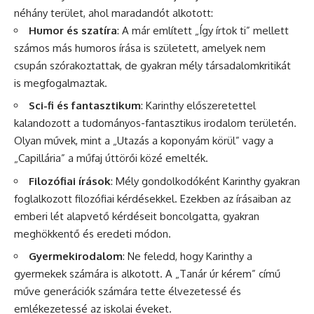
néhány terület, ahol maradandót alkotott:
Humor és szatíra
: A már említett „Így írtok ti” mellett
számos más humoros írása is született, amelyek nem
csupán szórakoztattak, de gyakran mély társadalomkritikát
is megfogalmaztak.
Sci-fi és fantasztikum
: Karinthy előszeretettel
kalandozott a tudományos-fantasztikus irodalom területén.
Olyan művek, mint a „Utazás a koponyám körül” vagy a
„Capillária” a műfaj úttörői közé emelték.
Filozófiai írások
: Mély gondolkodóként Karinthy gyakran
foglalkozott filozófiai kérdésekkel. Ezekben az írásaiban az
emberi lét alapvető kérdéseit boncolgatta, gyakran
meghökkentő és eredeti módon.
Gyermekirodalom
: Ne feledd, hogy Karinthy a
gyermekek számára is alkotott. A „Tanár úr kérem” című
műve generációk számára tette élvezetessé és
emlékezetessé az iskolai éveket.