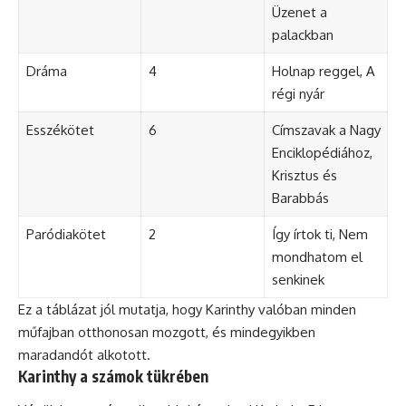
Üzenet a
palackban
Dráma
4
Holnap reggel, A
régi nyár
Esszékötet
6
Címszavak a Nagy
Enciklopédiához,
Krisztus és
Barabbás
Paródiakötet
2
Így írtok ti, Nem
mondhatom el
senkinek
Ez a táblázat jól mutatja, hogy Karinthy valóban minden
műfajban otthonosan mozgott, és mindegyikben
maradandót alkotott.
Karinthy a számok tükrében