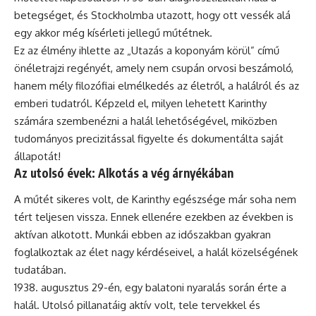
betegséget, és Stockholmba utazott, hogy ott vessék alá
egy akkor még kísérleti jellegű műtétnek.
Ez az élmény ihlette az „Utazás a koponyám körül” című
önéletrajzi regényét, amely nem csupán orvosi beszámoló,
hanem mély filozófiai elmélkedés az életről, a halálról és az
emberi tudatról. Képzeld el, milyen lehetett Karinthy
számára szembenézni a halál lehetőségével, miközben
tudományos precizitással figyelte és dokumentálta saját
állapotát!
Az utolsó évek: Alkotás a vég árnyékában
A műtét sikeres volt, de Karinthy egészsége már soha nem
tért teljesen vissza. Ennek ellenére ezekben az években is
aktívan alkotott. Munkái ebben az időszakban gyakran
foglalkoztak az élet nagy kérdéseivel, a halál közelségének
tudatában.
augusztus 29-én, egy balatoni nyaralás során érte a
halál. Utolsó pillanatáig aktív volt, tele tervekkel és