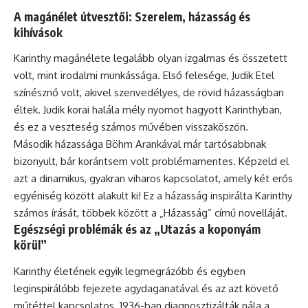
A magánélet útvesztői: Szerelem, házasság és
kihívások
Karinthy magánélete legalább olyan izgalmas és összetett
volt, mint irodalmi munkássága. Első felesége, Judik Etel
színésznő volt, akivel szenvedélyes, de rövid házasságban
éltek. Judik korai halála mély nyomot hagyott Karinthyban,
és ez a veszteség számos művében visszaköszön.
Második házassága Böhm Arankával már tartósabbnak
bizonyult, bár korántsem volt problémamentes. Képzeld el
azt a dinamikus, gyakran viharos kapcsolatot, amely két erős
egyéniség között alakult ki! Ez a
házasság
inspirálta Karinthy
számos írását, többek között a „Házasság” című novelláját.
Egészségi problémák és az „Utazás a koponyám
körül”
Karinthy életének egyik legmegrázóbb és egyben
leginspirálóbb fejezete agydaganatával és az azt követő
műtéttel kapcsolatos. 1936-ban diagnosztizálták nála a