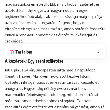
magasságokba emelkedik. Ebben a világban született és
alkotott Karinthy Frigyes, a magyar irodalom egyik
legkiemelkedőbb alakja, akinek munkássága máig inspirálja
az olvasókat és írókat egyaránt. Engedd, hogy most
elrepítselek egy izgalmas utazásra, amely során felfedezzük
ennek a rendkívüli embernek az életét, munkásságát és
örökségét.
Tartalom
A kezdetek: Egy zseni születése
június 24-én, Budapesten látta meg a napvilágot
Karinthy Frigyes. Már gyermekkorától kezdve kitűnt
kivételes intelligenciájával és kreativitásával. Képzeld el,
ahogy a kis Frigyes, alig néhány évesen, már bonyolult
matematikai feladványokat old meg, miközben kortársai
még csak ismerkednek a számok világával. Ez a korai
zsenialitás előrevetítette azt a briliáns pályafutást, amely rá