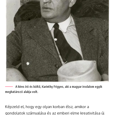
A híres író és költő, Karinthy Frigyes, aki a magyar irodalom egyik
meghatározó alakja volt.
Képzeld el, hogy egy olyan korban élsz, amikor a
gondolatok szárnyalása és az emberi elme kreativitása új