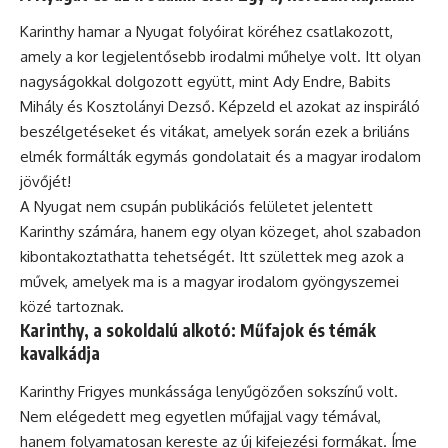
Karinthy hamar a Nyugat folyóirat köréhez csatlakozott,
amely a kor legjelentősebb irodalmi műhelye volt. Itt olyan
nagyságokkal dolgozott együtt, mint
Ady Endre
, Babits
Mihály és Kosztolányi Dezső. Képzeld el azokat az inspiráló
beszélgetéseket és vitákat, amelyek során ezek a briliáns
elmék formálták egymás gondolatait és a magyar irodalom
jövőjét!
A Nyugat nem csupán publikációs felületet jelentett
Karinthy számára, hanem egy olyan közeget, ahol szabadon
kibontakoztathatta tehetségét. Itt születtek meg azok a
művek, amelyek ma is a magyar irodalom gyöngyszemei
közé tartoznak.
Karinthy, a sokoldalú alkotó: Műfajok és témák
kavalkádja
Karinthy Frigyes munkássága lenyűgözően sokszínű volt.
Nem elégedett meg egyetlen műfajjal vagy témával,
hanem folyamatosan kereste az új kifejezési formákat. Íme