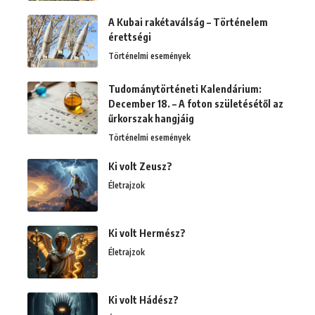
A Kubai rakétaválság – Történelem
érettségi
Történelmi események
Tudománytörténeti Kalendárium:
December 18. – A foton születésétől az
űrkorszak hangjáig
Történelmi események
Ki volt Zeusz?
Életrajzok
Ki volt Hermész?
Életrajzok
Ki volt Hádész?