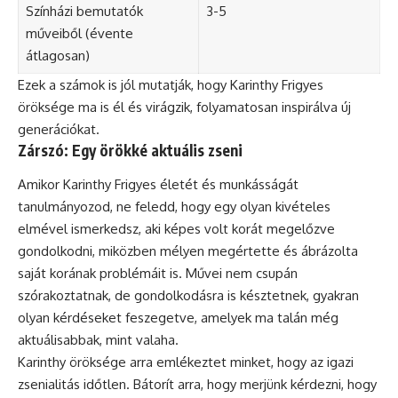
Színházi bemutatók
3-5
műveiből (évente
átlagosan)
Ezek a számok is jól mutatják, hogy Karinthy Frigyes
öröksége ma is él és virágzik, folyamatosan inspirálva új
generációkat.
Zárszó: Egy örökké aktuális zseni
Amikor Karinthy Frigyes életét és munkásságát
tanulmányozod, ne feledd, hogy egy olyan kivételes
elmével ismerkedsz, aki képes volt korát megelőzve
gondolkodni, miközben mélyen megértette és ábrázolta
saját korának problémáit is. Művei nem csupán
szórakoztatnak, de gondolkodásra is késztetnek, gyakran
olyan kérdéseket feszegetve, amelyek ma talán még
aktuálisabbak, mint valaha.
Karinthy öröksége arra emlékeztet minket, hogy az igazi
zsenialitás időtlen. Bátorít arra, hogy merjünk kérdezni, hogy