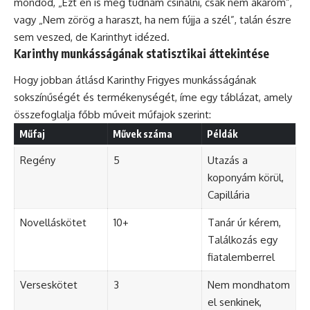
mondod, „Ezt én is meg tudnám csinálni, csak nem akarom”,
vagy „Nem zörög a haraszt, ha nem fújja a szél”, talán észre
sem veszed, de Karinthyt idézed.
Karinthy munkásságának statisztikai áttekintése
Hogy jobban átlásd Karinthy Frigyes munkásságának
sokszínűségét és termékenységét, íme egy táblázat, amely
összefoglalja főbb műveit műfajok szerint:
Műfaj
Művek száma
Példák
Regény
5
Utazás a
koponyám körül,
Capillária
Novelláskötet
10+
Tanár úr kérem,
Találkozás egy
fiatalemberrel
Verseskötet
3
Nem mondhatom
el senkinek,