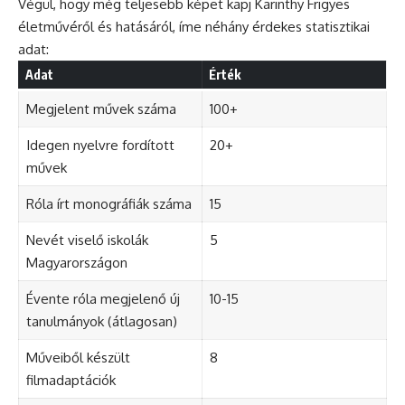
Végül, hogy még teljesebb képet kapj Karinthy Frigyes
életművéről és hatásáról, íme néhány érdekes statisztikai
adat:
Adat
Érték
Megjelent művek száma
100+
Idegen nyelvre fordított
20+
művek
Róla írt monográfiák száma
15
Nevét viselő iskolák
5
Magyarországon
Évente róla megjelenő új
10-15
tanulmányok (átlagosan)
Műveiből készült
8
filmadaptációk