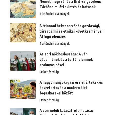
Német megszállás a Brit-szigeteken:
Történelmi áttekintés és hatások
Történelmi események
A trianoni békeszerződés gazdasági,
társadalmi és etnikai következményei:
Átfogó elemzés
Történelmi események
Az egri nők hősiessége: A vár
védelmének és a történelemnek
szoknyás hősei
Ember és világ
A hagyományok igazi ereje: Értékek és
összetartozás a modern élet
fogaskerekei között
Ember és világ
A csernobili katasztrófa hatása: