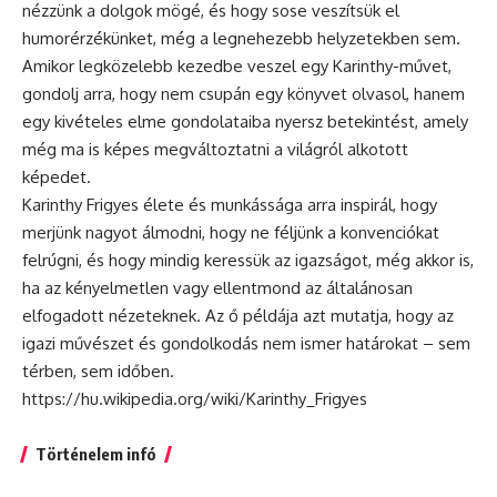
nézzünk a dolgok mögé, és hogy sose veszítsük el
humorérzékünket, még a legnehezebb helyzetekben sem.
Amikor legközelebb kezedbe veszel egy Karinthy-művet,
gondolj arra, hogy nem csupán egy könyvet olvasol, hanem
egy kivételes elme gondolataiba nyersz betekintést, amely
még ma is képes megváltoztatni a világról alkotott
képedet.
Karinthy Frigyes élete és munkássága arra inspirál, hogy
merjünk nagyot álmodni, hogy ne féljünk a konvenciókat
felrúgni, és hogy mindig keressük az igazságot, még akkor is,
ha az kényelmetlen vagy ellentmond az általánosan
elfogadott nézeteknek. Az ő példája azt mutatja, hogy az
igazi művészet és gondolkodás nem ismer határokat – sem
térben, sem időben.
https://hu.wikipedia.org/wiki/Karinthy_Frigyes
Történelem infó