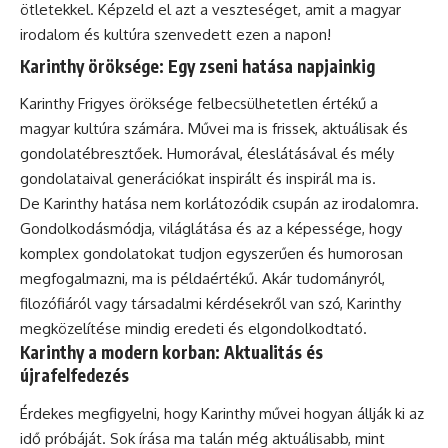
ötletekkel. Képzeld el azt a veszteséget, amit a magyar
irodalom és kultúra szenvedett ezen a napon!
Karinthy öröksége: Egy zseni hatása napjainkig
Karinthy Frigyes öröksége felbecsülhetetlen értékű a
magyar kultúra számára. Művei ma is frissek, aktuálisak és
gondolatébresztőek. Humorával, éleslátásával és mély
gondolataival generációkat inspirált és inspirál ma is.
De Karinthy hatása nem korlátozódik csupán az irodalomra.
Gondolkodásmódja, világlátása és az a képessége, hogy
komplex gondolatokat tudjon egyszerűen és humorosan
megfogalmazni, ma is példaértékű. Akár tudományról,
filozófiáról vagy társadalmi kérdésekről van szó, Karinthy
megközelítése mindig eredeti és elgondolkodtató.
Karinthy a modern korban: Aktualitás és
újrafelfedezés
Érdekes megfigyelni, hogy Karinthy művei hogyan állják ki az
idő próbáját. Sok írása ma talán még aktuálisabb, mint