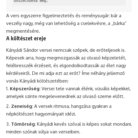
Összecsukva még.
A vers egyszerre figyelmeztetés és reménysugár: bár a
veszély nagy, még van lehetőség a cselekvésre, a „bárka”
megmentésére.
A költészet ereje
Kányádi Sándor versei nemcsak szépek, de erőteljesek is.
Képesek arra, hogy megmozgassák az olvasó képzeletét,
felébresszék érzéseit, és elgondolkodtassák az élet nagy
kérdéseiről. De mi adja ezt az erőt? Íme néhány jellemző
vonás Kányádi költészetében:
Képszerűség
: Versei tele vannak élénk, vizuális képekkel,
amelyek szinte megelevenednek az olvasó szeme előtt.
Zeneiség
: A versek ritmusa, hangzása gyakran a
népköltészet hagyományait idézi.
Tömörség
: Kányádi kevés szóval is képes sokat mondani,
minden szónak súlya van verseiben.