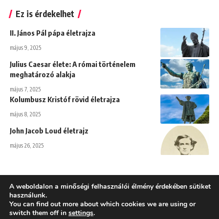
Ez is érdekelhet
II. János Pál pápa életrajza
május 9, 2025
Julius Caesar élete: A római történelem
meghatározó alakja
május 7, 2025
Kolumbusz Kristóf rövid életrajza
május 8, 2025
John Jacob Loud életrajz
május 26, 2025
A weboldalon a minőségi felhasználói élmény érdekében sütiket
használunk.
You can find out more about which cookies we are using or
Adatkezelési tájékoztató
switch them off in
settings
.