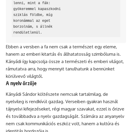
lenni, mint a fák:

gyökeremmel kapaszkodni

sziklás földbe, míg

koronámmal az eget

borzolnám, s állnék

rendületlenül.
Ebben a versben a fa nem csak a természet egy eleme,
hanem az emberi kitartás és állhatatosság szimbóluma is.
Kányádi így kapcsolja össze a természeti és emberi világot,
rámutatva arra, hogy mennyit tanulhatunk a bennünket
körülvevő világtól.
A nyelv őrzője
Kányádi Sándor költészete nemcsak tartalmilag, de
nyelvileg is rendkívül gazdag. Verseiben gyakran használ
tájnyelvi kifejezéseket, régi magyar szavakat, ezzel is őrizve
és továbbadva a nyelv gazdagságát. Számára az anyanyelv
nem csak kommunikációs eszköz volt, hanem a kultúra és
identitás hordozója is.