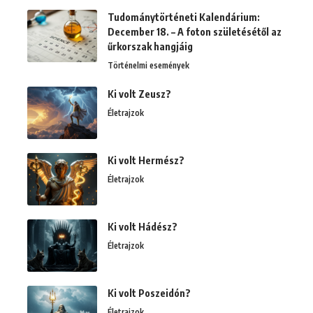
Tudománytörténeti Kalendárium:
December 18. – A foton születésétől az
űrkorszak hangjáig
Történelmi események
Ki volt Zeusz?
Életrajzok
Ki volt Hermész?
Életrajzok
Ki volt Hádész?
Életrajzok
Ki volt Poszeidón?
Életrajzok