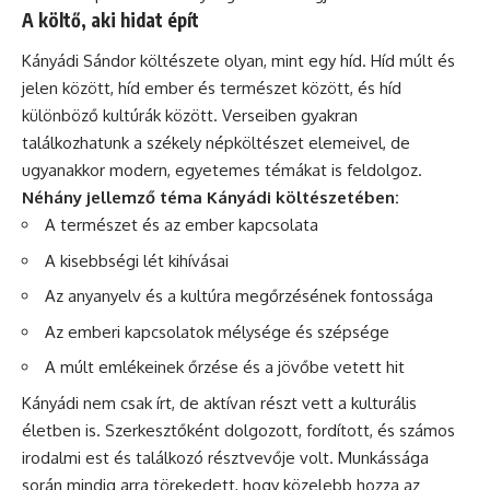
A költő, aki hidat épít
Kányádi Sándor költészete olyan, mint egy híd. Híd múlt és
jelen között, híd ember és természet között, és híd
különböző kultúrák között. Verseiben gyakran
találkozhatunk a székely népköltészet elemeivel, de
ugyanakkor modern, egyetemes témákat is feldolgoz.
Néhány jellemző téma Kányádi költészetében:
A természet és az ember kapcsolata
A kisebbségi lét kihívásai
Az anyanyelv és a kultúra megőrzésének fontossága
Az emberi kapcsolatok mélysége és szépsége
A múlt emlékeinek őrzése és a jövőbe vetett hit
Kányádi nem csak írt, de aktívan részt vett a kulturális
életben is. Szerkesztőként dolgozott, fordított, és számos
irodalmi est és találkozó résztvevője volt. Munkássága
során mindig arra törekedett, hogy közelebb hozza az