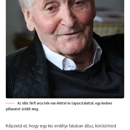
Az idős férfi arca tele van élettel és tapasztalattal, egy kedves
pillanatot örökít meg.
Képzeld el, hogy egy kis erdélyi faluban állsz, körülötted