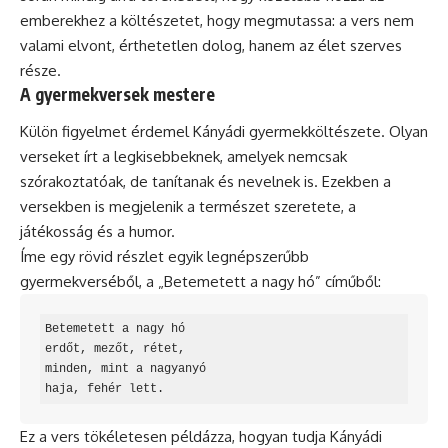
emberekhez a költészetet, hogy megmutassa: a vers nem
valami elvont, érthetetlen dolog, hanem az élet szerves
része.
A gyermekversek mestere
Külön figyelmet érdemel Kányádi gyermekköltészete. Olyan
verseket írt a legkisebbeknek, amelyek nemcsak
szórakoztatóak, de tanítanak és nevelnek is. Ezekben a
versekben is megjelenik a természet szeretete, a
játékosság és a humor.
Íme egy rövid részlet egyik legnépszerűbb
gyermekverséből, a „Betemetett a nagy hó” címűből:
Betemetett a nagy hó

erdőt, mezőt, rétet,

minden, mint a nagyanyó

haja, fehér lett.
Ez a vers tökéletesen példázza, hogyan tudja Kányádi