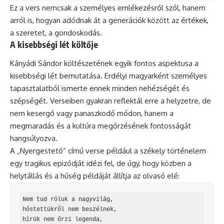
Ez a vers nemcsak a személyes emlékezésről szól, hanem
arról is, hogyan adódnak át a generációk között az értékek,
a szeretet, a gondoskodás.
A kisebbségi lét költője
Kányádi Sándor költészetének egyik fontos aspektusa a
kisebbségi lét bemutatása. Erdélyi magyarként személyes
tapasztalatból ismerte ennek minden nehézségét és
szépségét. Verseiben gyakran reflektál erre a helyzetre, de
nem kesergő vagy panaszkodó módon, hanem a
megmaradás és a kultúra megőrzésének fontosságát
hangsúlyozva.
A „Nyergestető” című verse például a székely történelem
egy tragikus epizódját idézi fel, de úgy, hogy közben a
helytállás és a hűség példáját állítja az olvasó elé:
Nem tud róluk a nagyvilág,

hőstettükről nem beszélnek,

hírük nem őrzi legenda,
