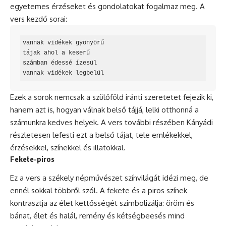
egyetemes érzéseket és gondolatokat fogalmaz meg. A
vers kezdő sorai:
vannak vidékek gyönyörű

tájak ahol a keserű

számban édessé ízesül

vannak vidékek legbelül
Ezek a sorok nemcsak a szülőföld iránti szeretetet fejezik ki,
hanem azt is, hogyan válnak belső tájjá, lelki otthonná a
számunkra kedves helyek. A vers további részében Kányádi
részletesen lefesti ezt a belső tájat, tele emlékekkel,
érzésekkel, színekkel és illatokkal.
Fekete-piros
Ez a vers a székely népművészet színvilágát idézi meg, de
ennél sokkal többről szól. A fekete és a piros színek
kontrasztja az élet kettősségét szimbolizálja: öröm és
bánat, élet és halál, remény és kétségbeesés mind