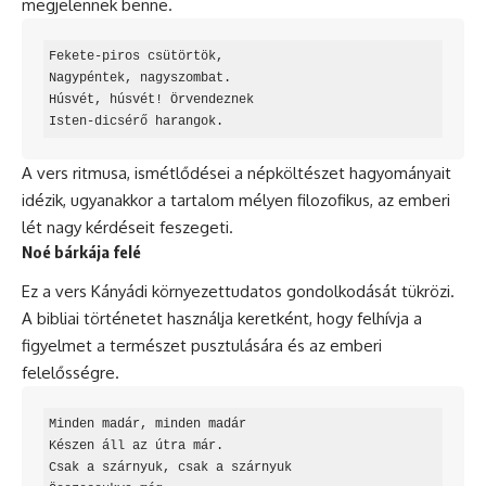
megjelennek benne.
Fekete-piros csütörtök,

Nagypéntek, nagyszombat.

Húsvét, húsvét! Örvendeznek

Isten-dicsérő harangok.
A vers ritmusa, ismétlődései a népköltészet hagyományait
idézik, ugyanakkor a tartalom mélyen filozofikus, az emberi
lét nagy kérdéseit feszegeti.
Noé bárkája felé
Ez a vers Kányádi környezettudatos gondolkodását tükrözi.
A bibliai történetet használja keretként, hogy felhívja a
figyelmet a természet pusztulására és az emberi
felelősségre.
Minden madár, minden madár

Készen áll az útra már.

Csak a szárnyuk, csak a szárnyuk
