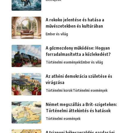
A rokoko jelentése és hatása a
művészetekben és kultúrában
Ember és világ
A gőzmozdony működése: Hogyan
forradalmasította a közlekedést?
Történelmi események
Ember és világ
Az athéni demokrácia születése és
virágzása
Történelmi korok
Történelmi események
Német megszállás a Brit-szigeteken:
Történelmi áttekintés és hatások
Történelmi események
A trianoni békeszerződés gazdasági,