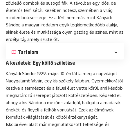
zöldellő dombok és susogó fák. A távolban egy idős, de
életerős férfi sétál, kezében notesz, szemében a világ
minden bölcsessége. Ez a férfi nem más, mint Kányádi
Sándor, a magyar irodalom egyik legkiemelkedőbb alakja,
akinek élete és munkássága olyan gazdag és színes, mint az
erdélyi táj, amely szülte őt.
Tartalom
A kezdetek: Egy költő születése
Kányádi Sándor 1929. május 10-én látta meg a napvilágot
Nagygalambfalván, egy kis székely faluban. Gyermekkorától
kezdve a természet és a falusi élet vette körül, ami később
meghatározó szerepet játszott költészetében. Képzeld el,
ahogy a kis Sándor a mezőn szaladgál, hallgatja a madarak
énekét, és figyeli a felhők vonulását. Ezek az élmények
formálták világlátását és költői érzékenységét.
Iskolai évei alatt már megmutatkozott tehetsége és