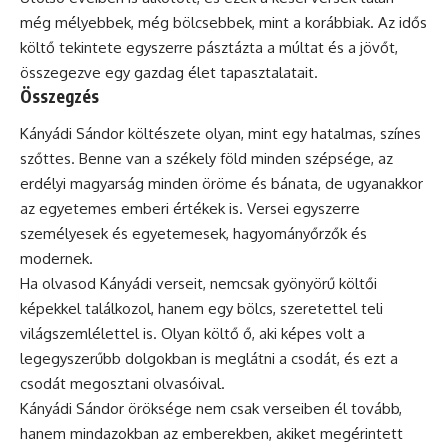
még mélyebbek, még bölcsebbek, mint a korábbiak. Az idős
költő tekintete egyszerre pásztázta a múltat és a jövőt,
összegezve egy gazdag élet tapasztalatait.
Összegzés
Kányádi Sándor költészete olyan, mint egy hatalmas, színes
szőttes. Benne van a székely föld minden szépsége, az
erdélyi magyarság minden öröme és bánata, de ugyanakkor
az egyetemes emberi értékek is. Versei egyszerre
személyesek és egyetemesek, hagyományőrzők és
modernek.
Ha olvasod Kányádi verseit, nemcsak gyönyörű költői
képekkel találkozol, hanem egy bölcs, szeretettel teli
világszemlélettel is. Olyan költő ő, aki képes volt a
legegyszerűbb dolgokban is meglátni a csodát, és ezt a
csodát megosztani olvasóival.
Kányádi Sándor öröksége nem csak verseiben él tovább,
hanem mindazokban az emberekben, akiket megérintett