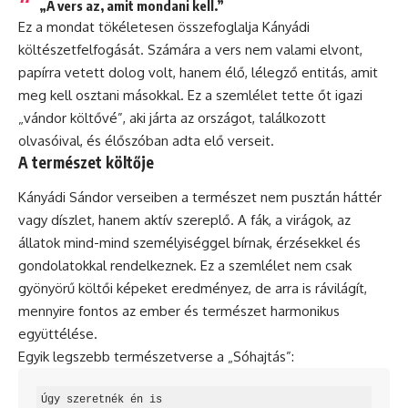
„A vers az, amit mondani kell.”
Ez a mondat tökéletesen összefoglalja Kányádi
költészetfelfogását. Számára a vers nem valami elvont,
papírra vetett dolog volt, hanem élő, lélegző entitás, amit
meg kell osztani másokkal. Ez a szemlélet tette őt igazi
„vándor költővé”, aki járta az országot, találkozott
olvasóival, és élőszóban adta elő verseit.
A természet költője
Kányádi Sándor verseiben a természet nem pusztán háttér
vagy díszlet, hanem aktív szereplő. A fák, a virágok, az
állatok mind-mind személyiséggel bírnak, érzésekkel és
gondolatokkal rendelkeznek. Ez a szemlélet nem csak
gyönyörű költői képeket eredményez, de arra is rávilágít,
mennyire fontos az ember és természet harmonikus
együttélése.
Egyik legszebb természetverse a „Sóhajtás”:
Úgy szeretnék én is
