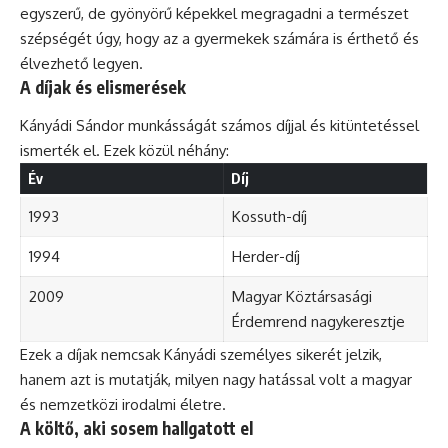
egyszerű, de gyönyörű képekkel megragadni a természet
szépségét úgy, hogy az a gyermekek számára is érthető és
élvezhető legyen.
A díjak és elismerések
Kányádi Sándor munkásságát számos díjjal és kitüntetéssel
ismerték el. Ezek közül néhány:
Év
Díj
1993
Kossuth-díj
1994
Herder-díj
2009
Magyar Köztársasági
Érdemrend nagykeresztje
Ezek a díjak nemcsak Kányádi személyes sikerét jelzik,
hanem azt is mutatják, milyen nagy hatással volt a magyar
és nemzetközi irodalmi életre.
A költő, aki sosem hallgatott el