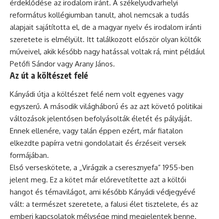
érdeklődése az irodalom iránt. A székelyudvarhelyi
református kollégiumban tanult, ahol nemcsak a tudás
alapjait sajátította el, de a magyar nyelv és irodalom iránti
szeretete is elmélyült. Itt találkozott először olyan költők
műveivel, akik később nagy hatással voltak rá, mint például
Petőfi Sándor vagy
Arany János
.
Az út a költészet felé
Kányádi útja a költészet felé nem volt egyenes vagy
egyszerű. A második világháború és az azt követő politikai
változások jelentősen befolyásolták életét és pályáját.
Ennek ellenére, vagy talán éppen ezért, már fiatalon
elkezdte papírra vetni gondolatait és érzéseit versek
formájában.
Első verseskötete, a „Virágzik a cseresznyefa” 1955-ben
jelent meg. Ez a kötet már előrevetítette azt a költői
hangot és témavilágot, ami később Kányádi védjegyévé
vált: a természet szeretete, a falusi élet tisztelete, és az
emberi kapcsolatok mélysége mind megjelentek benne.