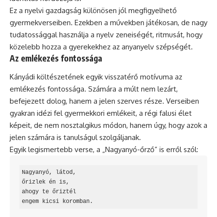
Ez a nyelvi gazdagság különösen jól megfigyelhető
gyermekverseiben. Ezekben a művekben játékosan, de nagy
tudatossággal használja a nyelv zeneiségét, ritmusát, hogy
közelebb hozza a gyerekekhez az anyanyelv szépségét.
Az emlékezés fontossága
Kányádi költészetének egyik visszatérő motívuma az
emlékezés fontossága. Számára a múlt nem lezárt,
befejezett dolog, hanem a jelen szerves része. Verseiben
gyakran idézi fel gyermekkori emlékeit, a régi falusi élet
képeit, de nem nosztalgikus módon, hanem úgy, hogy azok a
jelen számára is tanulságul szolgáljanak.
Egyik legismertebb verse, a „Nagyanyó-őrző” is erről szól:
Nagyanyó, látod,

őrizlek én is,

ahogy te őriztél

engem kicsi koromban.