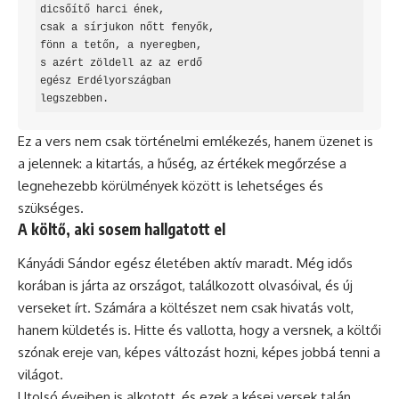
dicsőítő harci ének,

csak a sírjukon nőtt fenyők,

fönn a tetőn, a nyeregben,

s azért zöldell az az erdő

egész Erdélyországban

legszebben.
Ez a vers nem csak történelmi emlékezés, hanem üzenet is
a jelennek: a kitartás, a hűség, az értékek megőrzése a
legnehezebb körülmények között is lehetséges és
szükséges.
A költő, aki sosem hallgatott el
Kányádi Sándor egész életében aktív maradt. Még idős
korában is járta az országot, találkozott olvasóival, és új
verseket írt. Számára a költészet nem csak hivatás volt,
hanem küldetés is. Hitte és vallotta, hogy a versnek, a költői
szónak ereje van, képes változást hozni, képes jobbá tenni a
világot.
Utolsó éveiben is alkotott, és ezek a kései versek talán