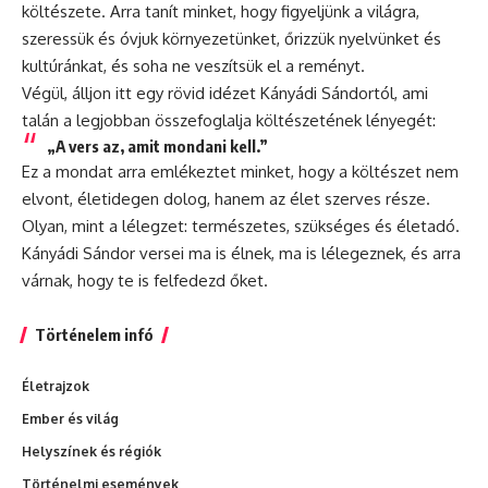
költészete. Arra tanít minket, hogy figyeljünk a világra,
szeressük és óvjuk környezetünket, őrizzük nyelvünket és
kultúránkat, és soha ne veszítsük el a reményt.
Végül, álljon itt egy rövid idézet Kányádi Sándortól, ami
talán a legjobban összefoglalja költészetének lényegét:
„A vers az, amit mondani kell.”
Ez a mondat arra emlékeztet minket, hogy a költészet nem
elvont, életidegen dolog, hanem az élet szerves része.
Olyan, mint a lélegzet: természetes, szükséges és életadó.
Kányádi Sándor versei ma is élnek, ma is lélegeznek, és arra
várnak, hogy te is felfedezd őket.
Történelem infó
Életrajzok
Ember és világ
Helyszínek és régiók
Történelmi események