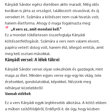
Kányádi Sándor egész életében aktív maradt. Még idős
korában is járta az országot, találkozott olvasóival, és új
verseket írt. Számára a költészet nem csak hivatás volt,
hanem életforma. Ahogy ő maga fogalmazta meg:
„A vers az, amit mondani kell.”
Ez a mondat tökéletesen összefoglalja Kányádi
költészetfelfogását. Számára a vers nem valami elvont,
papírra vetett dolog volt, hanem élő, lélegző entitás, amit
meg kell osztani másokkal.
Kányádi versei: A lélek tükrei
Kányádi Sándor versei olyan sokszínűek és gazdagok, mint
maga az élet. Minden egyes verse egy-egy kis világ, tele
érzésekkel, gondolatokkal, képekkel. Nézzünk meg
néhányat közelebbről!
Vannak vidékek
Ez a vers Kányádi egyik leghíresebb alkotása. A költő ebben
a műben szülőföldjéről, Erdélyről ír, de úgy, hogy közben