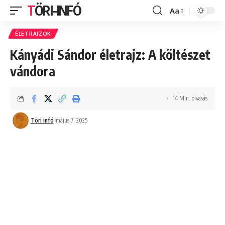
TÖRI-INFÓ
Aa
Font
Resizer
ÉLETRAJZOK
Kányádi Sándor életrajz: A költészet
vándora
14 Min. olvasás
Töri infó
május 7, 2025