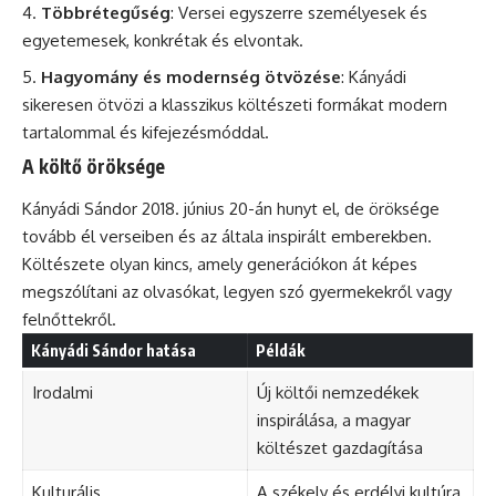
Többrétegűség
: Versei egyszerre személyesek és
egyetemesek, konkrétak és elvontak.
Hagyomány és modernség ötvözése
: Kányádi
sikeresen ötvözi a klasszikus költészeti formákat modern
tartalommal és kifejezésmóddal.
A költő öröksége
Kányádi Sándor 2018. június 20-án hunyt el, de öröksége
tovább él verseiben és az általa inspirált emberekben.
Költészete olyan kincs, amely generációkon át képes
megszólítani az olvasókat, legyen szó gyermekekről vagy
felnőttekről.
Kányádi Sándor hatása
Példák
Irodalmi
Új költői nemzedékek
inspirálása, a magyar
költészet gazdagítása
Kulturális
A székely és erdélyi kultúra